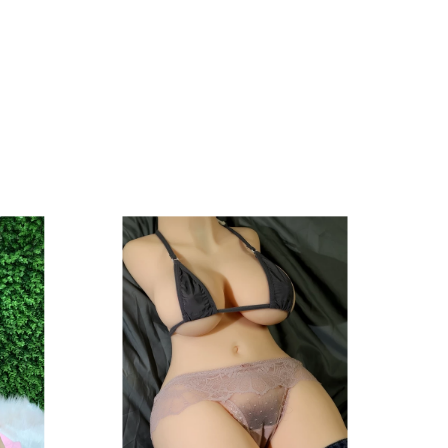
cái nhìn đầu tiên bạn sẽ lập tức bị ấn tượng.
rông như một khối kim cương cỡ đại. Và đương