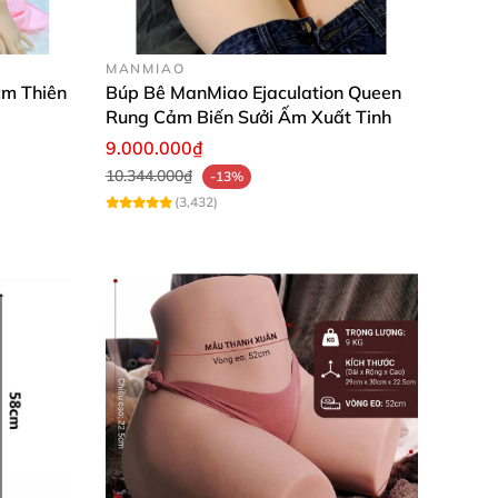
MANMIAO
cm Thiên
Búp Bê ManMiao Ejaculation Queen
Rung Cảm Biến Sưởi Ấm Xuất Tinh
9.000.000₫
10.344.000₫
-13%
(3,432)
ông tác chẳng hạn. Nó vẫn sẽ là một người
ã có gia đình, có bạn gái thì
âm đạo giả gắn