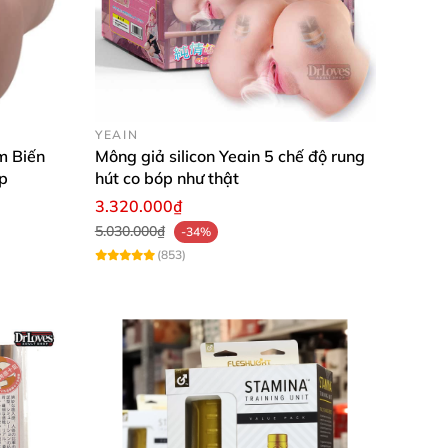
bám chặt vào bất cứ một mặt phẳng nào. Bạn
rảnh tay hơn. Và bạn có thể dùng đôi tay để
YEAIN
m Biến
Mông giả silicon Yeain 5 chế độ rung
p
hút co bóp như thật
và thỏa mãn hơn khi sử dụng sextoy. Cũng
3.320.000₫
iêng tư khác. Bạn cũng có thể thỏa thích để
5.030.000₫
-34%
(853)
nhé. Sản phẩm luôn được bảo hành chính hãng
n đáo và lịch sự nhất. Nếu như bạn mua từ 2
n hệ với Chúng tôi ngay nào!