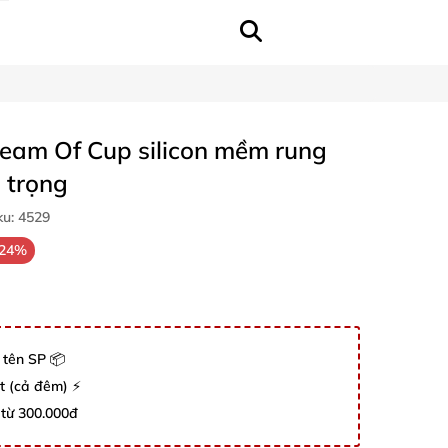
eam Of Cup silicon mềm rung
 trọng
ku:
4529
-24%
 tên SP 📦
út (cả đêm) ⚡
 từ 300.000đ