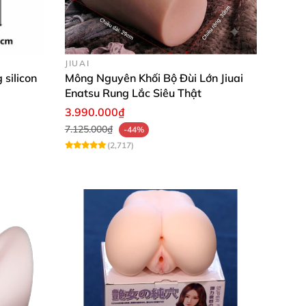
JIUAI
 silicon
Mông Nguyên Khối Bộ Đùi Lớn Jiuai
kho kỹ nghệ làm tình hấp dẫn. Phần lõi của
Enatsu Rung Lắc Siêu Thật
hững chiếc nhú mềm với kích thước khá lớn.
3.990.000₫
7.125.000₫
-44%
(2,717)
cảm giác "cô bé" đang co bóp mút chặt "cậu
 vừa giống như đang được ôm chặt bởi đôi