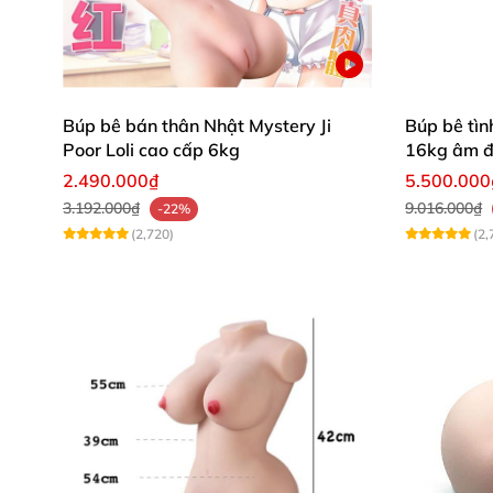
Lõi xoắn nhiều sóng gân và nhú mềm 
Búp bê bán thân Nhật Mystery Ji
Búp bê tìn
Có thể ví MX như một cô gái có thân hình mềm
Poor Loli cao cấp 6kg
16kg âm đạ
MX được thiết kế dạng xoắn với rất nhiều nhữ
khung
2.490.000₫
5.500.000
Nhờ đó khi dương vật tiến sâu vào bên trong
3.192.000₫
9.016.000₫
-22%
(2,720)
(2,
Chính thiết kế lõi đặc biệt này sẽ mang lại c
nhỏ". Lại vừa giống như dương vật đang được
bàn tay mềm mại, dịu dàng nhưng đầy sức mạ
Tích hợp tính năng rung và rên đầy 