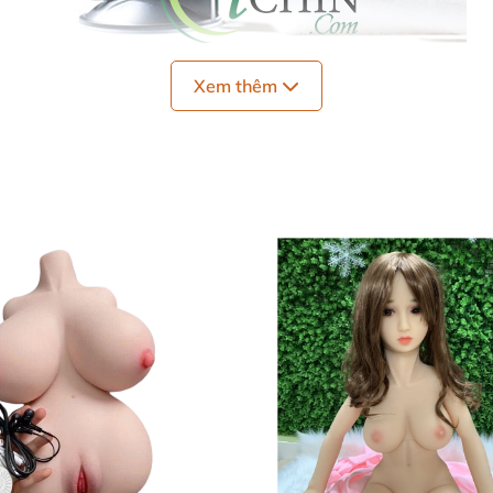
Xem thêm
ượng
tính đến mấy, MX vẫn có thể chinh phục. Chỉ bằng những 
ang trọng. Các đường nét sắc sảo cắt nhau khiến cho nó t
 thú và muốn khám phá hơn. Đúng rồi chứ?