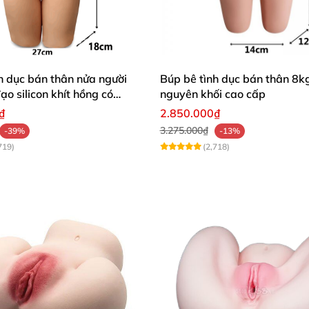
kích thích cực sướng
h dục bán thân nửa người
Búp bê tình dục bán thân 8kg
 mại. Nhưng ẩn sau vẻ yếu đuối của "nàng" lại chứa cả 
o silicon khít hồng có
nguyên khối cao cấp
ng sóng gân bên trong. Xen kẽ vào đó còn có rất nhiều n
₫
2.850.000₫
 sẽ được massage và kích thích mạnh mẽ.
3.275.000₫
-39%
-13%
719)
(2,718)
ho bạn nhiều cảm xúc mới lạ và thú vị. Nó vừa giống với 
 bú mút bởi một khuôn miệng xinh xắn đầy mê lực. Cũng
nh của một cô nàng quyến rũ.
cảm xúc