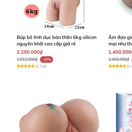
Điều mà cho tới bây giờ bạn vẫn chưa sử dụn
thôi sao? Bạn nhầm rồi! Nếu bạn chọn
âm đạo
Tại sao ư? Là bởi nó có thể rung chạm kích t
là hơn thế nữa. Nó cũng có thể rên la, phát 
Búp bê tình dục bán thân 6kg silicon
Âm đạo gi
MX chính là một biến thể hoàn hảo và đầy m
nguyên khối cao cấp giá rẻ
mại như th
2.250.000₫
1.400.000
2.812.000₫
2.456.000₫
-20%
(2,714)
(2,
Không thể phủ nhận rằng tiếng rên là một 
thành một dụng cụ thủ dâm hoàn hảo. Bạn
toàn. Bằng cách lựa chọn các sextoy khác 
Đế gắn tường chắc chắn cho nhiều ki