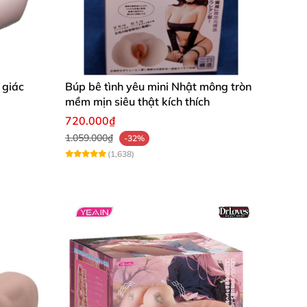
àm chán và tẻ nhạt như khi "quay tay" vậy
 bạn tình trên cả tuyệt vời.
ch mà một cô gái làm tình với bạn, thậm chí
g làm cho cô gái ấy sung sướng đến điên dại.
 giác
Búp bê tình yêu mini Nhật mông tròn
mềm mịn siêu thật kích thích
720.000₫
1.059.000₫
-32%
(1,638)
 Kết hợp với chức năng rung ắt sẽ trở
trong tình dục nhưng vẫn đảm bảo sự an