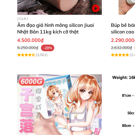
JIUAI
Âm đạo giả hình mông silicon Jiuai
Búp bê bá
Nhật Bản 11kg kích cỡ thật
silicon cao
4.500.000₫
2.290.000
6.250.000₫
2.632.000₫
-28%
(3,501)
(3,
Hơn thế, với dáng vẻ này bạn sẽ dễ dàng man
tình tuyệt vời. Không bao giờ bỏ rơi bạn khi
tường MX
vẫn là sản phẩm hữu dụng và cần th