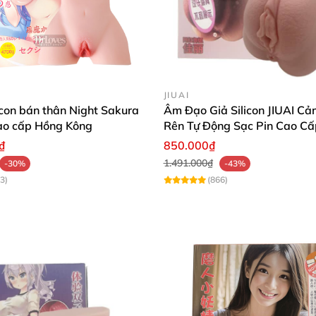
đẳng cấp của âm đạo giả gắn tường MX. Nó có khả năng 
m tình yêu thích. Quan trọng là chức năng này giúp bạn 
mãnh liệt.
JIUAI
icon bán thân Night Sakura
Âm Đạo Giả Silicon JIUAI Cả
cao cấp Hồng Kông
Rên Tự Động Sạc Pin Cao Cấ
 cảm thấy mới mẻ, thú vị. Giúp bạn trải nghiệm tốt hơn 
₫
850.000₫
ó phòng ngủ mà phòng tắm và những căn phòng có đủ độ r
1.491.000₫
-30%
-43%
3)
(866)
chính hãng với giá tốt bạn hãy đến với Chúng tôi.com 
ạn còn được miễn phí vận chuyển đến tận tay một cách kí
nhận được rất nhiều phần quà hấp dẫn khác nữa đấy. Liê