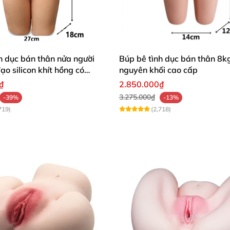
h dục bán thân nửa người
Búp bê tình dục bán thân 8kg
o silicon khít hồng có
nguyên khối cao cấp
₫
2.850.000₫
3.275.000₫
-39%
-13%
719)
(2,718)