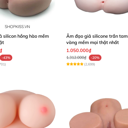
ả silicon hồng hào mềm
Âm đạo giả silicone trần tam
ật
vàng mềm mại thật nhất
₫
1.050.000₫
1.312.000₫
-43%
-20%
701)
(2,699)