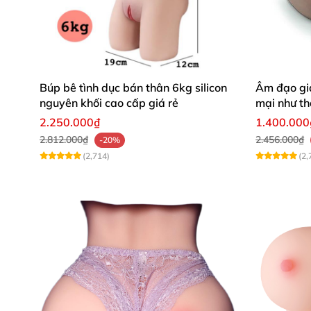
Búp bê tình dục bán thân 6kg silicon
Âm đạo gi
nguyên khối cao cấp giá rẻ
mại như th
2.250.000₫
1.400.000
2.812.000₫
2.456.000₫
-20%
(2,714)
(2,