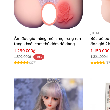
JIUAI
Âm đạo giả mông mềm mại rung rên
Búp bê bán
tăng khoái cảm thủ dâm dễ dàng
đạo giả 2k
thoải mái
cấp
1.290.000₫
1.150.000
1.592.000₫
1.321.000₫
-19%
(377)
(37