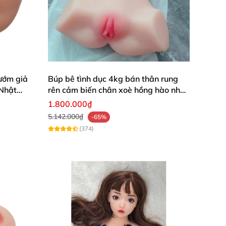
ướm giả
Búp bê tình dục 4kg bán thân rung
 Nhật
rên cảm biến chân xoè hồng hào như
người thật
1.800.000₫
5.142.000₫
-65%
(374)