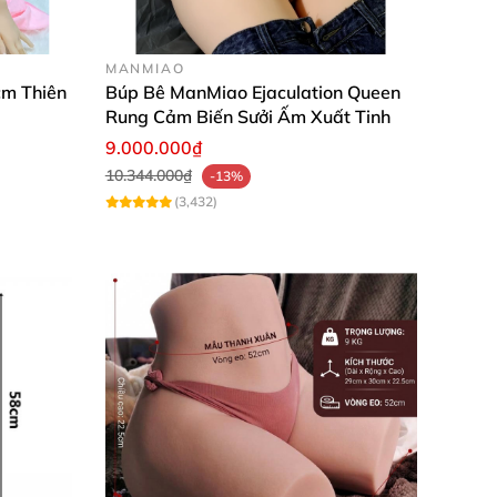
MANMIAO
cm Thiên
Búp Bê ManMiao Ejaculation Queen
Rung Cảm Biến Sưởi Ấm Xuất Tinh
9.000.000₫
10.344.000₫
-13%
(3,432)