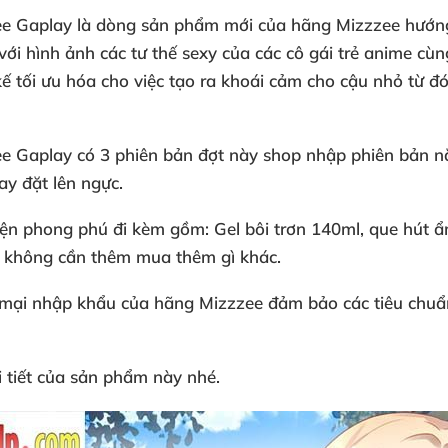
ee Gaplay là dòng sản phẩm mới của hãng Mizzzee hướng 
với hình ảnh các tư thế sexy của các cô gái trẻ anime c
kế tối ưu hóa cho việc tạo ra khoái cảm cho cậu nhỏ từ đ
ee Gaplay có 3 phiên bản đợt này shop nhập phiên bản n
ay đặt lên ngực.
ện phong phú đi kèm gồm: Gel bôi trơn 140ml, que hút ẩ
ng không cần thêm mua thêm gì khác.
ại nhập khẩu của hãng Mizzzee đảm bảo các tiêu chuẩn 
 tiết của sản phẩm này nhé.