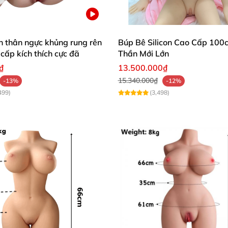
n thân ngực khủng rung rên
Búp Bê Silicon Cao Cấp 100
 cấp kích thích cực đã
Thần Mới Lớn
₫
13.500.000₫
15.340.000₫
-13%
-12%
499)
(3,498)