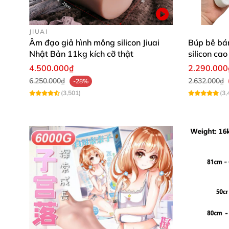
JIUAI
Âm đạo giả hình mông silicon Jiuai
Búp bê bá
Nhật Bản 11kg kích cỡ thật
silicon cao
4.500.000₫
2.290.000
6.250.000₫
2.632.000₫
-28%
(3,501)
(3,