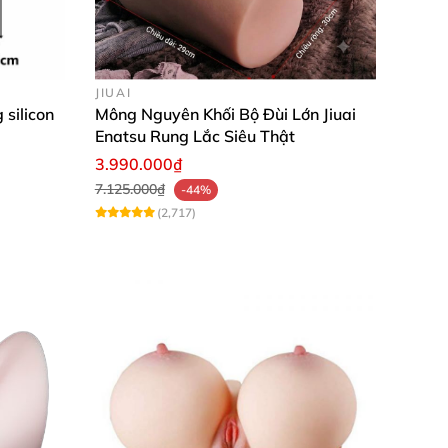
JIUAI
 silicon
Mông Nguyên Khối Bộ Đùi Lớn Jiuai
Enatsu Rung Lắc Siêu Thật
3.990.000₫
7.125.000₫
-44%
(2,717)