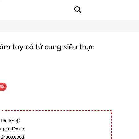
ầm tay có tử cung siêu thực
0%
 tên SP 📦
út (cả đêm) ⚡
 từ 300.000đ