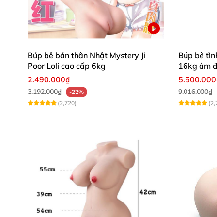
Búp bê bán thân Nhật Mystery Ji
Búp bê tìn
Poor Loli cao cấp 6kg
16kg âm đạ
khung
2.490.000₫
5.500.000
3.192.000₫
9.016.000₫
-22%
(2,720)
(2,