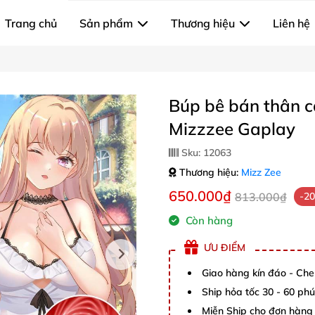
Trang chủ
Sản phẩm
Thương hiệu
Liên hệ
Búp bê bán thân c
Mizzzee Gaplay
Sku:
12063
Thương hiệu:
Mizz Zee
650.000₫
813.000₫
-2
Còn hàng
ƯU ĐIỂM
Giao hàng kín đáo - Che
Ship hỏa tốc 30 - 60 ph
Miễn Ship cho đơn hàng