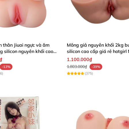
 thân Jiuai ngực và âm
Mông giả nguyên khối 2kg b
g silicon nguyên khối cao
silicon cao cấp giá rẻ hotgirl
Bản 18+
₫
1.100.000₫
1.803.000₫
-13%
-39%
6)
(375)