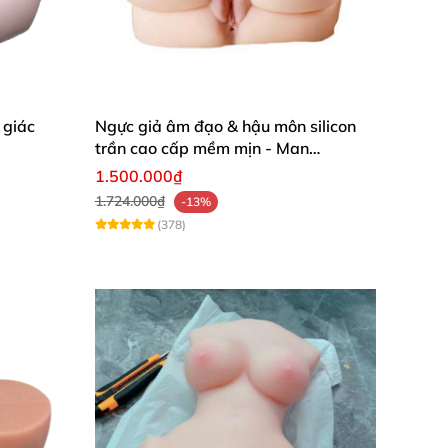
 giác
Ngực giả âm đạo & hậu môn silicon
trần cao cấp mềm mịn - Man
Mastuebator 3kg
1.500.000₫
1.724.000₫
-13%
(378)