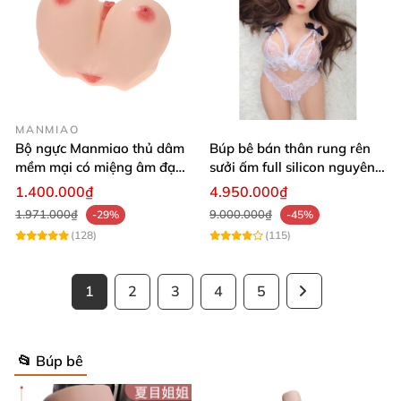
MANMIAO
Bộ ngực Manmiao thủ dâm
Búp bê bán thân rung rên
mềm mại có miệng âm đạo
sưởi ấm full silicon nguyên
thật
khối
1.400.000₫
4.950.000₫
1.971.000₫
9.000.000₫
-29%
-45%
(128)
(115)
1
2
3
4
5
📂 Búp bê