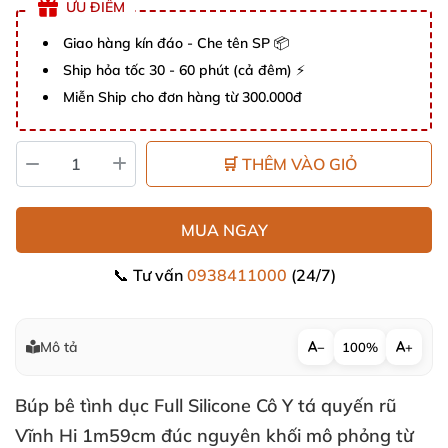
ƯU ĐIỂM
Giao hàng kín đáo - Che tên SP 📦
Ship hỏa tốc 30 - 60 phút (cả đêm) ⚡
Miễn Ship cho đơn hàng từ 300.000đ
🛒 THÊM VÀO GIỎ
MUA NGAY
📞 Tư vấn
0938411000
(24/7)
Mô tả
−
100%
+
Búp bê tình dục Full Silicone Cô Y tá quyến rũ
Vĩnh Hi 1m59cm đúc nguyên khối mô phỏng từ