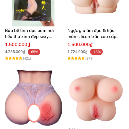
Búp bê tình dục bơm hơi
Ngực giả âm đạo & hậu
tiểu thư xinh đẹp sexy
môn silicon trần cao cấp
quyến rũ rung rên như thật
mềm mịn - Man
1.500.000₫
1.500.000₫
Mastuebator 3kg
4.285.000₫
1.724.000₫
-65%
-13%
(421)
(378)