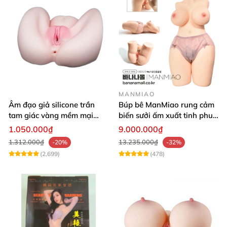
MANMIAO
Âm đạo giả silicone trần
Búp bê ManMiao rung cảm
tam giác vàng mềm mại
biến sưởi ấm xuất tinh phun
thật nhất
nước thông minh cao cấp
1.050.000₫
9.000.000₫
1.312.000₫
13.235.000₫
-20%
-32%
(2,699)
(478)