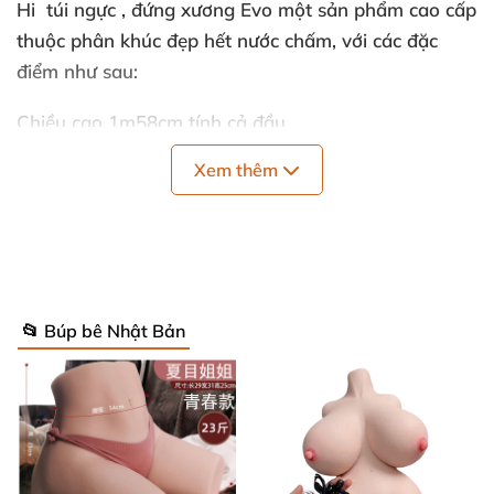
Hi túi ngực , đứng xương Evo một sản phẩm cao cấp
thuộc phân khúc đẹp hết nước chấm, với các đặc
điểm như sau:
Chiều cao 1m58cm tính cả đầu.
Xem thêm
– Đầu làm bằng silicone chất liệu cao cấp nhất hiện
nay với công nghệ chế tạo tượng sáp mới nhất cho
thành phẩm y như thật tỉ mỉ từng chi tiết.
– Đầu cấy tóc thật liền mạch và chất lượng hơn loại
tóc giả riêng
📂 Búp bê Nhật Bản
– Thân Silicone chất liệu cao cấp nhất hiện nay nhập
khẩu bền bỉ dễ vệ sinh, mềm mại đàn hồi y như da
thật vậy
– Chân được gia cố bằng đinh có thể đứng thẳng và