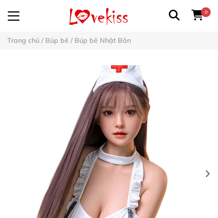
0
Trang chủ
/
Búp bê
/
Búp bê Nhật Bản