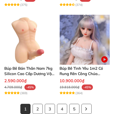
(375)
(374)
Búp Bê Bán Thân Nam 7kg
Búp Bê Tình Yêu 1m2 Có
Silicon Cao Cấp Dương Vật
Rung Rên Công Chúa
Giả Chân Thật Thiết Kế Cơ
Anime Xinh Đẹp
2.590.000₫
10.900.000₫
Bắp Quyến Rũ
4.709.000₫
19.818.000₫
-45%
-45%
(369)
(364)
1
2
3
4
5