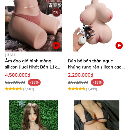
JIUAI
Âm đạo giả hình mông
Búp bê bán thân ngực
silicon Jiuai Nhật Bản 11kg
khủng rung rên silicon cao
kích cỡ thật
cấp kích thích cực đã
4.500.000₫
2.290.000₫
6.250.000₫
2.632.000₫
-28%
-13%
(3,501)
(3,499)