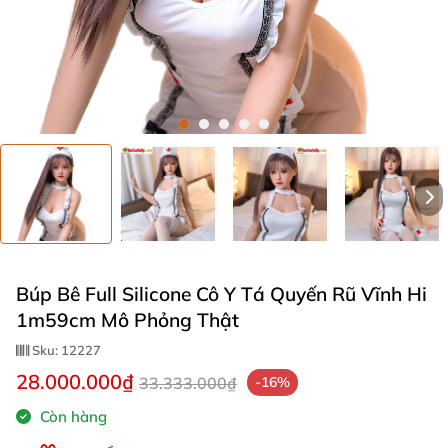
Búp Bê Full Silicone Cô Y Tá Quyến Rũ Vĩnh Hi
1m59cm Mô Phỏng Thật
Sku:
12227
28.000.000₫
33.333.000₫
-16%
Còn hàng