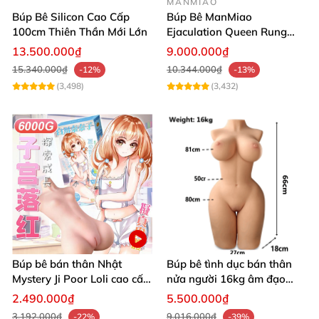
MANMIAO
Búp Bê Silicon Cao Cấp
Búp Bê ManMiao
Tách đùi: 1.000.000đ
100cm Thiên Thần Mới Lớn
Ejaculation Queen Rung
Cảm Biến Sưởi Ấm Xuất
13.500.000₫
9.000.000₫
Xương ngón tay sinh học: 2.000.000đ
Tinh
15.340.000₫
10.344.000₫
-12%
-13%
(3,498)
(3,432)
Chức năng răng miệng: 2.000.000đ
Búp bê bán thân Nhật
Búp bê tình dục bán thân
Mystery Ji Poor Loli cao cấp
nửa người 16kg âm đạo
6kg
silicon khít hồng có khung
2.490.000₫
5.500.000₫
3.192.000₫
9.016.000₫
-22%
-39%