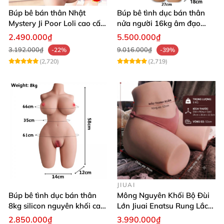
Búp bê bán thân Nhật
Búp bê tình dục bán thân
Mystery Ji Poor Loli cao cấp
nửa người 16kg âm đạo
6kg
silicon khít hồng có khung
2.490.000₫
5.500.000₫
3.192.000₫
9.016.000₫
-22%
-39%
(2,720)
(2,719)
JIUAI
Búp bê tình dục bán thân
Mông Nguyên Khối Bộ Đùi
8kg silicon nguyên khối cao
Lớn Jiuai Enatsu Rung Lắc
cấp
Siêu Thật
2.850.000₫
3.990.000₫