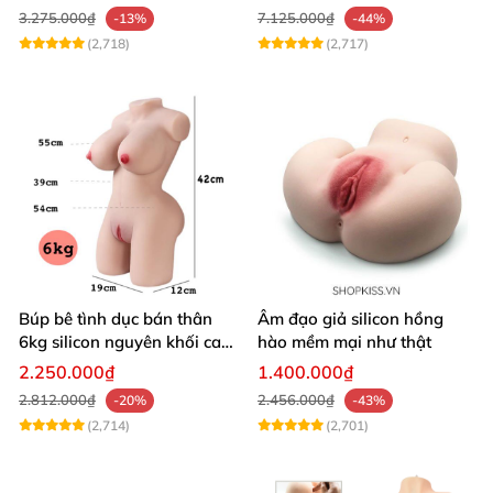
3.275.000₫
7.125.000₫
-13%
-44%
(2,718)
(2,717)
Búp bê tình dục bán thân
Âm đạo giả silicon hồng
6kg silicon nguyên khối cao
hào mềm mại như thật
cấp giá rẻ
2.250.000₫
1.400.000₫
2.812.000₫
2.456.000₫
-20%
-43%
(2,714)
(2,701)