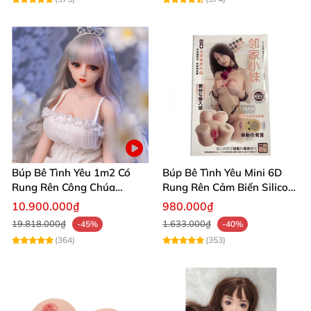
Búp Bê Tình Yêu 1m2 Có
Búp Bê Tình Yêu Mini 6D
Rung Rên Công Chúa
Rung Rên Cảm Biến Silicon
Anime Xinh Đẹp
Mềm Mịn
10.900.000₫
980.000₫
19.818.000₫
1.633.000₫
-45%
-40%
(364)
(353)