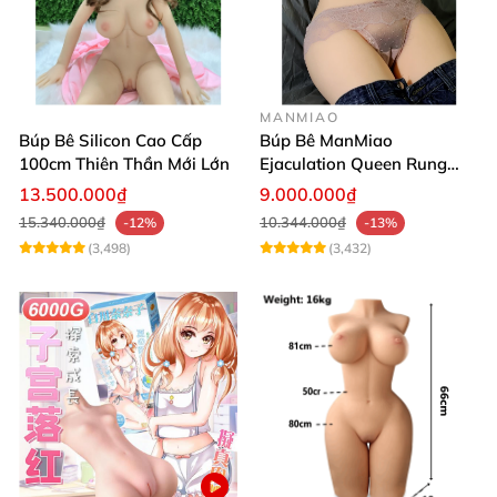
MANMIAO
Búp Bê Silicon Cao Cấp
Búp Bê ManMiao
100cm Thiên Thần Mới Lớn
Ejaculation Queen Rung
Cảm Biến Sưởi Ấm Xuất
13.500.000₫
9.000.000₫
Tinh
15.340.000₫
10.344.000₫
-12%
-13%
(3,498)
(3,432)