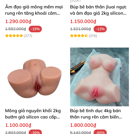
JIUAI
Âm đạo giả mông mềm mại
Búp bê bán thân Jiuai ngực
rung rên tăng khoái cảm
và âm đạo giả 2kg silicon
thủ dâm dễ dàng thoải mái
nguyên khối cao cấp
1.290.000₫
1.150.000₫
1.592.000₫
1.321.000₫
-19%
-13%
(377)
(376)
Mông giả nguyên khối 2kg
Búp bê tình dục 4kg bán
bướm giả silicon cao cấp
thân rung rên cảm biến
giá rẻ hotgirl Nhật Bản 18+
chân xoè hồng hào như
1.100.000₫
1.800.000₫
người thật
1.803.000₫
5.142.000₫
-39%
-65%