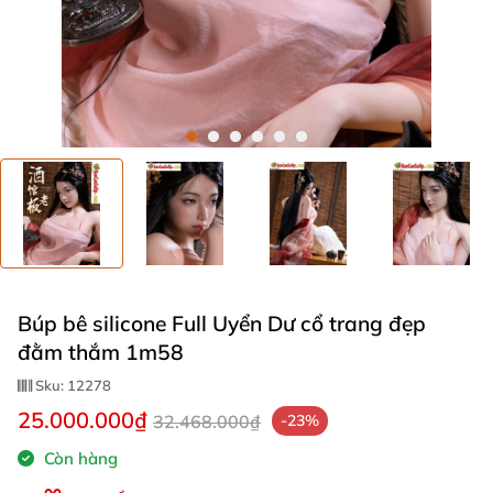
Búp bê silicone Full Uyển Dư cổ trang đẹp
đằm thắm 1m58
Sku:
12278
25.000.000₫
32.468.000₫
-23%
Còn hàng