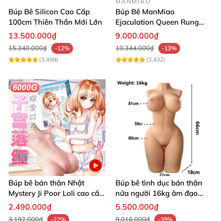
MANMIAO
Búp Bê Silicon Cao Cấp
Búp Bê ManMiao
100cm Thiên Thần Mới Lớn
Ejaculation Queen Rung
Cảm Biến Sưởi Ấm Xuất
13.500.000₫
9.000.000₫
Tinh
15.340.000₫
10.344.000₫
-12%
-13%
(3,498)
(3,432)
Búp bê bán thân Nhật
Búp bê tình dục bán thân
Mystery Ji Poor Loli cao cấp
nửa người 16kg âm đạo
6kg
silicon khít hồng có khung
2.490.000₫
5.500.000₫
3.192.000₫
9.016.000₫
-22%
-39%