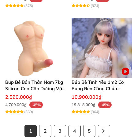
(375)
(374)
Búp Bê Bán Thân Nam 7kg
Búp Bê Tình Yêu 1m2 Có
Silicon Cao Cấp Dương Vật
Rung Rên Công Chúa
Giả Chân Thật Thiết Kế Cơ
Anime Xinh Đẹp
2.590.000₫
10.900.000₫
Bắp Quyến Rũ
4.709.000₫
19.818.000₫
-45%
-45%
(369)
(364)
1
2
3
4
5