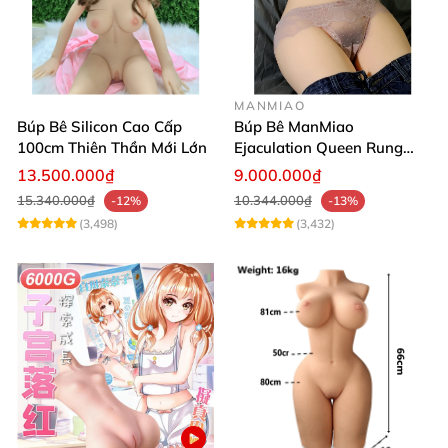
MANMIAO
Búp Bê Silicon Cao Cấp
Búp Bê ManMiao
100cm Thiên Thần Mới Lớn
Ejaculation Queen Rung
Cảm Biến Sưởi Ấm Xuất
13.500.000₫
9.000.000₫
Tinh
15.340.000₫
10.344.000₫
-12%
-13%
(3,498)
(3,432)