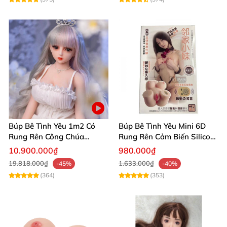
Búp Bê Tình Yêu 1m2 Có
Búp Bê Tình Yêu Mini 6D
Rung Rên Công Chúa
Rung Rên Cảm Biến Silicon
Anime Xinh Đẹp
Mềm Mịn
10.900.000₫
980.000₫
19.818.000₫
1.633.000₫
-45%
-40%
(364)
(353)
4.Ảnh chụp sản phẩm tại hãng Mizzzee