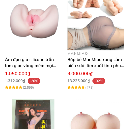
MANMIAO
Âm đạo giả silicone trần
Búp bê ManMiao rung cảm
tam giác vàng mềm mại
biến sưởi ấm xuất tinh phun
thật nhất
nước thông minh cao cấp
1.050.000₫
9.000.000₫
1.312.000₫
13.235.000₫
-20%
-32%
(2,699)
(478)