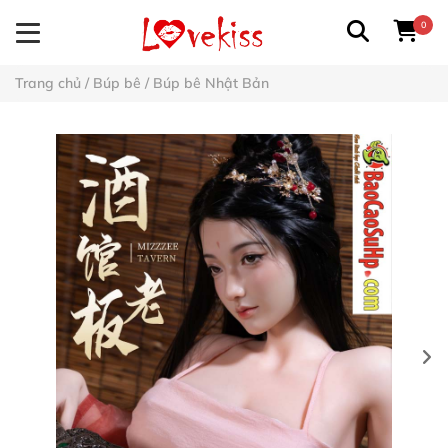
0
Trang chủ
/
Búp bê
/
Búp bê Nhật Bản