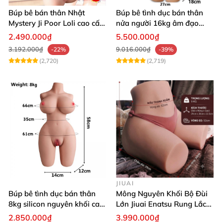
Búp bê bán thân Nhật
Búp bê tình dục bán thân
Mystery Ji Poor Loli cao cấp
nửa người 16kg âm đạo
6kg
silicon khít hồng có khung
2.490.000₫
5.500.000₫
3.192.000₫
9.016.000₫
-22%
-39%
(2,720)
(2,719)
JIUAI
Búp bê tình dục bán thân
Mông Nguyên Khối Bộ Đùi
8kg silicon nguyên khối cao
Lớn Jiuai Enatsu Rung Lắc
cấp
Siêu Thật
2.850.000₫
3.990.000₫