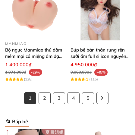
MANMIAO
Bộ ngực Manmiao thủ dâm
Búp bê bán thân rung rên
mềm mại có miệng âm đạo
sưởi ấm full silicon nguyên
thật
khối
1.400.000₫
4.950.000₫
1.971.000₫
9.000.000₫
-29%
-45%
5.Ảnh chụp sản phẩm khi xuất xưởng
(128)
(115)
1m58 cm
1
2
3
4
5
📂 Búp bê