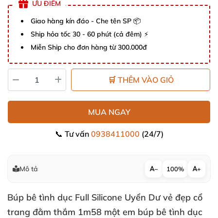
ƯU ĐIỂM
Giao hàng kín đáo - Che tên SP 📦
Ship hỏa tốc 30 - 60 phút (cả đêm) ⚡
Miễn Ship cho đơn hàng từ 300.000đ
🛒 THÊM VÀO GIỎ
MUA NGAY
📞 Tư vấn
0938411000
(24/7)
Mô tả
−
100%
+
Búp bê tình dục Full Silicone Uyển Dư vẻ đẹp cổ
trang đằm thắm 1m58 một em búp bê tình dục