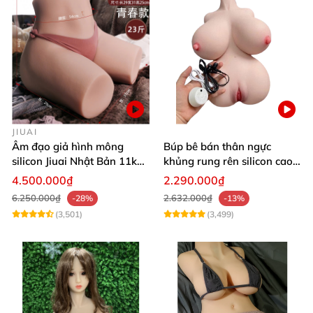
JIUAI
Âm đạo giả hình mông
Búp bê bán thân ngực
silicon Jiuai Nhật Bản 11kg
khủng rung rên silicon cao
kích cỡ thật
cấp kích thích cực đã
4.500.000₫
2.290.000₫
6.250.000₫
2.632.000₫
-28%
-13%
(3,501)
(3,499)