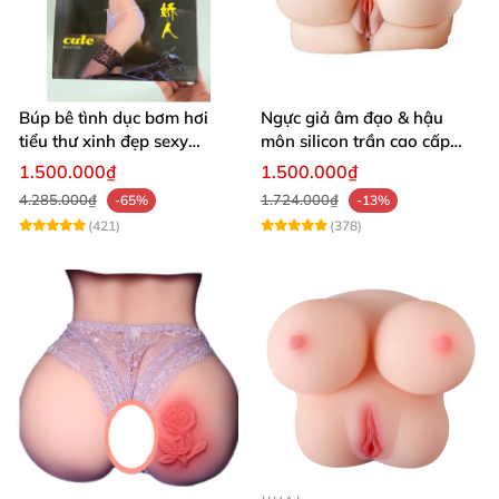
Búp bê tình dục bơm hơi
Ngực giả âm đạo & hậu
tiểu thư xinh đẹp sexy
môn silicon trần cao cấp
quyến rũ rung rên như thật
mềm mịn - Man
1.500.000₫
1.500.000₫
Mastuebator 3kg
4.285.000₫
1.724.000₫
-65%
-13%
(421)
(378)