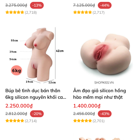
3.275.000₫
7.125.000₫
-13%
-44%
(2,718)
(2,717)
Búp bê tình dục bán thân
Âm đạo giả silicon hồng
6kg silicon nguyên khối cao
hào mềm mại như thật
cấp giá rẻ
2.250.000₫
1.400.000₫
2.812.000₫
2.456.000₫
-20%
-43%
(2,714)
(2,701)