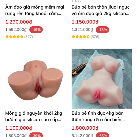
JIUAI
Âm đạo giả mông mềm mại
Búp bê bán thân Jiuai ngực
rung rên tăng khoái cảm
và âm đạo giả 2kg silicon
thủ dâm dễ dàng thoải mái
nguyên khối cao cấp
1.290.000₫
1.150.000₫
1.592.000₫
1.321.000₫
-19%
-13%
(377)
(376)
Mông giả nguyên khối 2kg
Búp bê tình dục 4kg bán
bướm giả silicon cao cấp
thân rung rên cảm biến
giá rẻ hotgirl Nhật Bản 18+
chân xoè hồng hào như
1.100.000₫
1.800.000₫
người thật
1.803.000₫
5.142.000₫
-39%
-65%