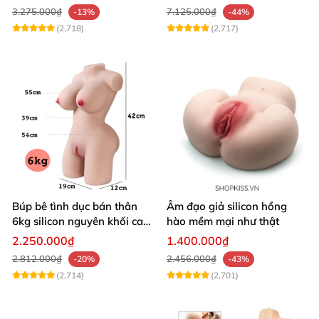
3.275.000₫
7.125.000₫
-13%
-44%
(2,718)
(2,717)
Búp bê tình dục bán thân
Âm đạo giả silicon hồng
6kg silicon nguyên khối cao
hào mềm mại như thật
cấp giá rẻ
2.250.000₫
1.400.000₫
2.812.000₫
2.456.000₫
-20%
-43%
(2,714)
(2,701)