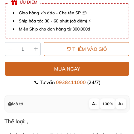
ƯU ĐIỂM
Giao hàng kín đáo - Che tên SP 📦
Ship hỏa tốc 30 - 60 phút (cả đêm) ⚡
Miễn Ship cho đơn hàng từ 300.000đ
🛒 THÊM VÀO GIỎ
MUA NGAY
📞 Tư vấn
0938411000
(24/7)
Mô tả
−
100%
+
Thể loại:
,