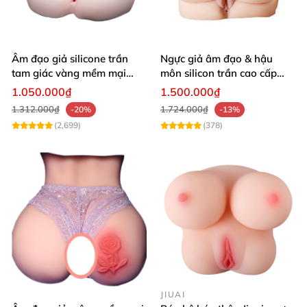
Âm đạo giả silicone trần
Ngực giả âm đạo & hậu
tam giác vàng mềm mại
môn silicon trần cao cấp
thật nhất
mềm mịn - Man
1.050.000₫
1.500.000₫
Mastuebator 3kg
1.312.000₫
1.724.000₫
-20%
-13%
(2,699)
(378)
JIUAI