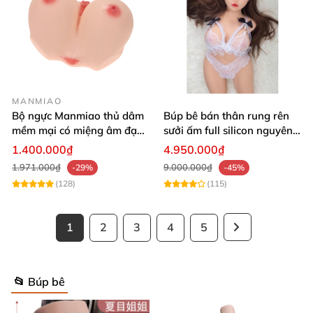
MANMIAO
Bộ ngực Manmiao thủ dâm
Búp bê bán thân rung rên
mềm mại có miệng âm đạo
sưởi ấm full silicon nguyên
thật
khối
1.400.000₫
4.950.000₫
1.971.000₫
9.000.000₫
-29%
-45%
(128)
(115)
1
2
3
4
5
📂 Búp bê