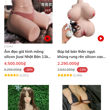
JIUAI
Âm đạo giả hình mông
Búp bê bán thân ngực
silicon Jiuai Nhật Bản 11kg
khủng rung rên silicon cao
kích cỡ thật
cấp kích thích cực đã
4.500.000₫
2.290.000₫
6.250.000₫
2.632.000₫
-28%
-13%
(3,501)
(3,499)