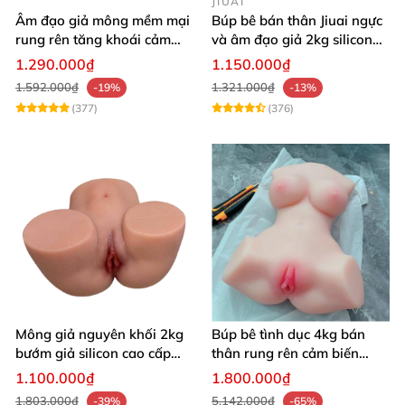
JIUAI
Âm đạo giả mông mềm mại
Búp bê bán thân Jiuai ngực
rung rên tăng khoái cảm
và âm đạo giả 2kg silicon
thủ dâm dễ dàng thoải mái
nguyên khối cao cấp
1.290.000₫
1.150.000₫
1.592.000₫
1.321.000₫
-19%
-13%
(377)
(376)
Mông giả nguyên khối 2kg
Búp bê tình dục 4kg bán
bướm giả silicon cao cấp
thân rung rên cảm biến
giá rẻ hotgirl Nhật Bản 18+
chân xoè hồng hào như
1.100.000₫
1.800.000₫
người thật
1.803.000₫
5.142.000₫
-39%
-65%