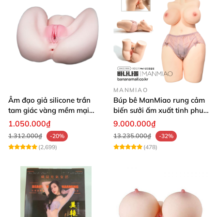
MANMIAO
Âm đạo giả silicone trần
Búp bê ManMiao rung cảm
tam giác vàng mềm mại
biến sưởi ấm xuất tinh phun
thật nhất
nước thông minh cao cấp
1.050.000₫
9.000.000₫
1.312.000₫
13.235.000₫
-20%
-32%
(2,699)
(478)