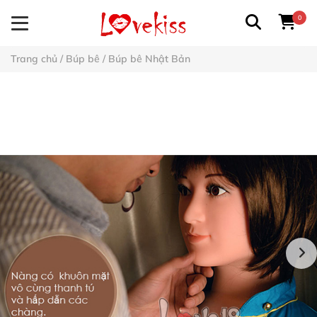
0
Trang chủ
/
Búp bê
/
Búp bê Nhật Bản