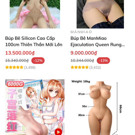
MANMIAO
Búp Bê Silicon Cao Cấp
Búp Bê ManMiao
100cm Thiên Thần Mới Lớn
Ejaculation Queen Rung
Cảm Biến Sưởi Ấm Xuất
13.500.000₫
9.000.000₫
Tinh
15.340.000₫
10.344.000₫
-12%
-13%
(3,498)
(3,432)