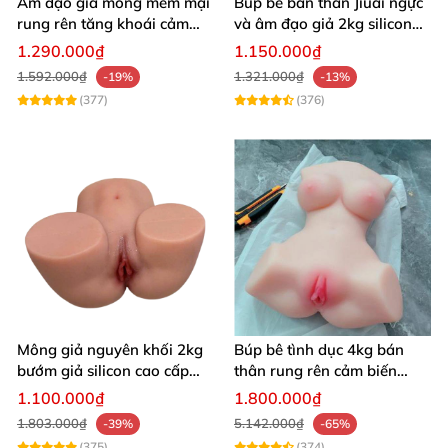
Âm đạo giả mông mềm mại
Búp bê bán thân Jiuai ngực
rung rên tăng khoái cảm
và âm đạo giả 2kg silicon
thủ dâm dễ dàng thoải mái
nguyên khối cao cấp
1.290.000₫
1.150.000₫
1.592.000₫
1.321.000₫
-19%
-13%
(377)
(376)
Mông giả nguyên khối 2kg
Búp bê tình dục 4kg bán
bướm giả silicon cao cấp
thân rung rên cảm biến
giá rẻ hotgirl Nhật Bản 18+
chân xoè hồng hào như
1.100.000₫
1.800.000₫
người thật
1.803.000₫
5.142.000₫
-39%
-65%
(375)
(374)