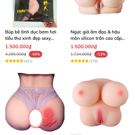
Búp bê tình dục bơm hơi
Ngực giả âm đạo & hậu
tiểu thư xinh đẹp sexy
môn silicon trần cao cấp
quyến rũ rung rên như thật
mềm mịn - Man
1.500.000₫
1.500.000₫
Mastuebator 3kg
4.285.000₫
1.724.000₫
-65%
-13%
(421)
(378)