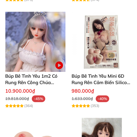
Búp Bê Tình Yêu 1m2 Có
Búp Bê Tình Yêu Mini 6D
Rung Rên Công Chúa
Rung Rên Cảm Biến Silicon
Anime Xinh Đẹp
Mềm Mịn
10.900.000₫
980.000₫
19.818.000₫
1.633.000₫
-45%
-40%
(364)
(353)