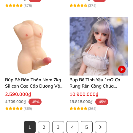
(375)
(374)
Búp Bê Bán Thân Nam 7kg
Búp Bê Tình Yêu 1m2 Có
Silicon Cao Cấp Dương Vật
Rung Rên Công Chúa
Giả Chân Thật Thiết Kế Cơ
Anime Xinh Đẹp
2.590.000₫
10.900.000₫
Bắp Quyến Rũ
4.709.000₫
19.818.000₫
-45%
-45%
(369)
(364)
1
2
3
4
5