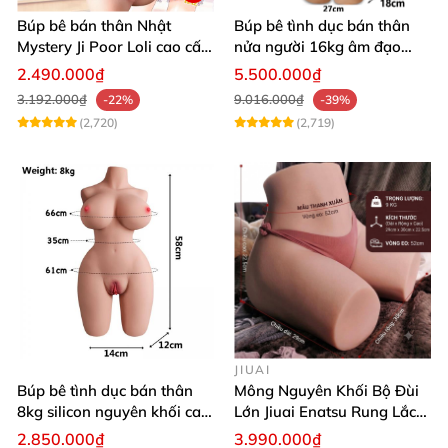
Búp bê bán thân Nhật
Búp bê tình dục bán thân
Mystery Ji Poor Loli cao cấp
nửa người 16kg âm đạo
6kg
silicon khít hồng có khung
2.490.000₫
5.500.000₫
3.192.000₫
9.016.000₫
-22%
-39%
(2,720)
(2,719)
JIUAI
Búp bê tình dục bán thân
Mông Nguyên Khối Bộ Đùi
8kg silicon nguyên khối cao
Lớn Jiuai Enatsu Rung Lắc
cấp
Siêu Thật
2.850.000₫
3.990.000₫