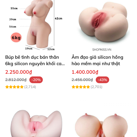
Búp bê tình dục bán thân
Âm đạo giả silicon hồng
6kg silicon nguyên khối cao
hào mềm mại như thật
cấp giá rẻ
2.250.000₫
1.400.000₫
2.812.000₫
2.456.000₫
-20%
-43%
(2,714)
(2,701)