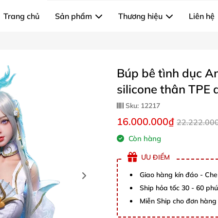
Trang chủ
Sản phẩm
Thương hiệu
Liên hệ
Búp bê tình dục A
silicone thân TPE
Sku:
12217
16.000.000₫
22.222.00
Còn hàng
ƯU ĐIỂM
Giao hàng kín đáo - Che
Ship hỏa tốc 30 - 60 ph
Miễn Ship cho đơn hàng