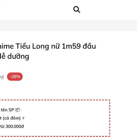
nime Tiểu Long nữ 1m59 đầu
 dễ dưỡng
0₫
-28%
 tên SP 📦
út (cả đêm) ⚡
 từ 300.000đ