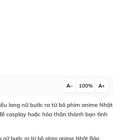
−
100%
+
ểu long nữ bước ra từ bô phim anime Nhật
 để cosplay hoặc hóa thân thành bạn tình
g nữ bước ra từ bô phim anime Nhật Bản