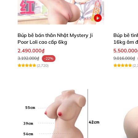
Búp bê bán thân Nhật Mystery Ji
Búp bê tìn
Poor Loli cao cấp 6kg
16kg âm đạ
khung
2.490.000₫
5.500.000
3.192.000₫
9.016.000₫
-22%
(2,720)
(2,
Danh mục
1.Thông số Búp bê tình dục Anime Tiểu L
2.Video giới thiệu Búp bê tình dục Anime
3.Hình ảnh giới thiệu Búp bê tình dục An