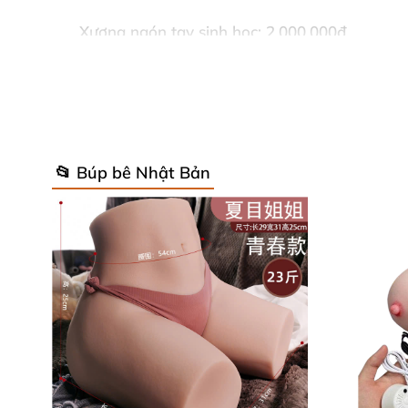
Xương ngón tay sinh học: 2.000.000đ
Xương Yoga Evo: 800.000đ
Chức năng răng miệng: 2.000.000đ
Ngực Silicone: 1.000.000đ
📂 Búp bê Nhật Bản
Kết cấu tĩnh mạch: 500.000đ
Phiên bản Full Silicone