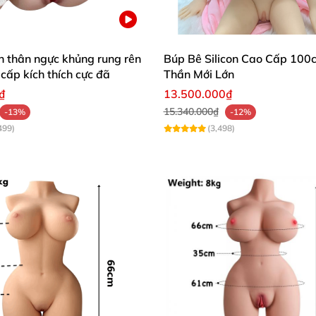
n thân ngực khủng rung rên
Búp Bê Silicon Cao Cấp 100
 cấp kích thích cực đã
Thần Mới Lớn
₫
13.500.000₫
15.340.000₫
-13%
-12%
499)
(3,498)