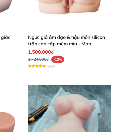
 giác
Ngực giả âm đạo & hậu môn silicon
trần cao cấp mềm mịn - Man
Mastuebator 3kg
1.500.000₫
1.724.000₫
-13%
(378)