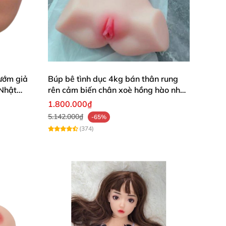
ướm giả
Búp bê tình dục 4kg bán thân rung
 Nhật
rên cảm biến chân xoè hồng hào như
người thật
1.800.000₫
5.142.000₫
-65%
(374)
E
n TPE