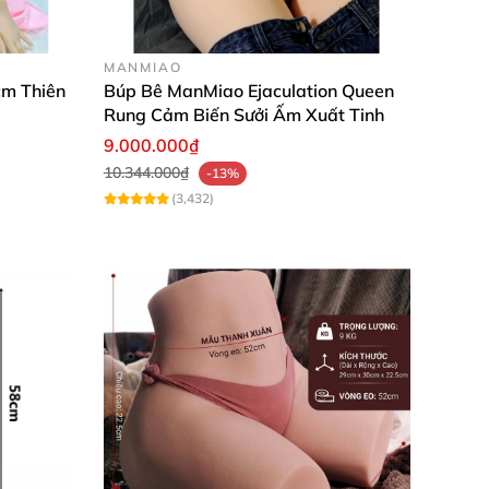
MANMIAO
cm Thiên
Búp Bê ManMiao Ejaculation Queen
Rung Cảm Biến Sưởi Ấm Xuất Tinh
9.000.000₫
10.344.000₫
-13%
(3,432)