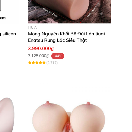
JIUAI
 silicon
Mông Nguyên Khối Bộ Đùi Lớn Jiuai
Enatsu Rung Lắc Siêu Thật
3.990.000₫
7.125.000₫
-44%
(2,717)