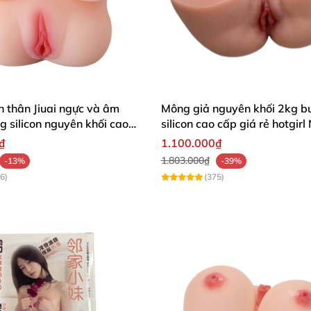
 thân Jiuai ngực và âm
Mông giả nguyên khối 2kg b
g silicon nguyên khối cao
silicon cao cấp giá rẻ hotgirl
Bản 18+
₫
1.100.000₫
1.803.000₫
-13%
-39%
6)
(375)
ue hút ẩm, phấn bảo quản, que phát nhiệt
Anime Tiểu Long nữ 1m59 Đầu Silicone Thân TP
ục Anime Tiểu Long nữ 1m59 Đầu Silicone Thâ