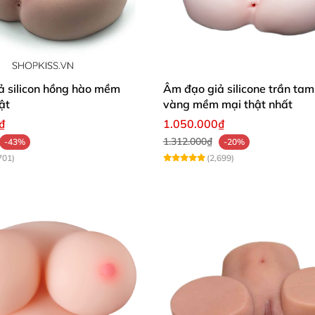
iểu Long nữ 1m59 Đầu Silicone Thân TPE
ả silicon hồng hào mềm
Âm đạo giả silicone trần tam
ật
vàng mềm mại thật nhất
₫
1.050.000₫
1.312.000₫
-43%
-20%
701)
(2,699)