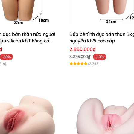
h dục bán thân nửa người
Búp bê tình dục bán thân 8kg
o silicon khít hồng có
nguyên khối cao cấp
₫
2.850.000₫
3.275.000₫
-39%
-13%
719)
(2,718)
ong nữ 1m59 Đầu Silicone Thân TPE
 Tiểu Long nữ 1m59 Đầu Silicone Thân TPE
ime Tiểu Long nữ 1m59 Đầu Silicone Thân TPE