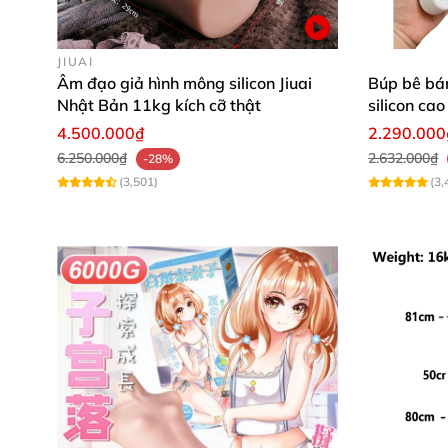
JIUAI
Âm đạo giả hình mông silicon Jiuai
Búp bê bá
Nhật Bản 11kg kích cỡ thật
silicon cao
4.500.000₫
2.290.000
6.250.000₫
2.632.000₫
-28%
(3,501)
(3,