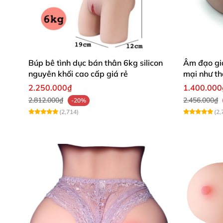
1.Thông số Búp bê tình dục Anime T
Màu sắc: Màu da
Búp bê tình dục bán thân 6kg silicon
Âm đạo gi
nguyên khối cao cấp giá rẻ
mại như th
Chiều cao: 1m58cm
2.250.000₫
1.400.000
2.812.000₫
2.456.000₫
-20%
Kích thước:
(2,714)
(2,
Chu vi ngực: 80 cm
Vòng eo: 54 cm
Hông: 81 cm
Chiều dài chân: 78 cm
Cân nặng: 32kg