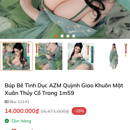
Búp Bê Tình Dục AZM Quỳnh Giao Khuôn Mặt
Xuân Thủy Cổ Trang 1m59
Sku:
12141
14.000.000₫
16.471.000₫
-15%
Còn hàng