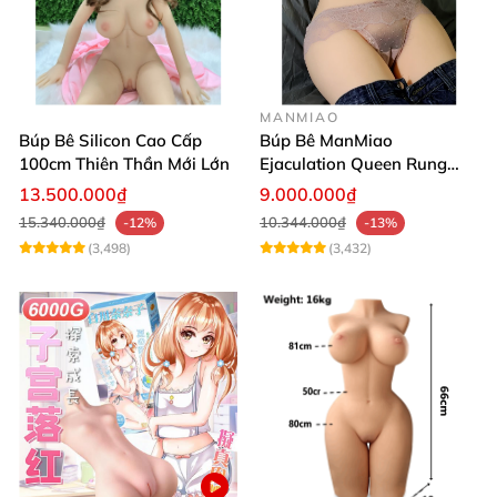
MANMIAO
Búp Bê Silicon Cao Cấp
Búp Bê ManMiao
100cm Thiên Thần Mới Lớn
Ejaculation Queen Rung
Cảm Biến Sưởi Ấm Xuất
13.500.000₫
9.000.000₫
Tinh
15.340.000₫
10.344.000₫
-12%
-13%
(3,498)
(3,432)