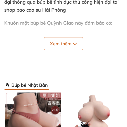
đại thông qua búp bê tình dục thủ công hiện đại tại
shop bao cao su Hải Phòng
Khuôn mặt búp bê Quỳnh Giao này đảm bảo có:
– Phụ kiện tóc như hình ảnh
Xem thêm
– Kiểu tóc giống hình ảnh
– Trang điểm giống ảnh
– Bông tai trang sức như ảnh
📂 Búp bê Nhật Bản
Có thể nói hình ảnh giới thiệu sản phẩm sẽ giống
như búp bê giao đến tay bạn (Sản phẩm chưa có bộ
quần áo như ảnh các bạn nhé)
Thông số kỹ thuật của sản phâm bao gồm quần áo,
kiểu tóc và phụ kiện tóc giống như trong hình. Đầu là