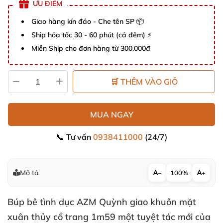
ƯU ĐIỂM
Giao hàng kín đáo - Che tên SP 📦
Ship hỏa tốc 30 - 60 phút (cả đêm) ⚡
Miễn Ship cho đơn hàng từ 300.000đ
🛒 THÊM VÀO GIỎ
MUA NGAY
📞 Tư vấn
0938411000
(24/7)
Mô tả
−
100%
+
Búp bê tình dục AZM Quỳnh giao khuôn mặt
xuân thủy cổ trang 1m59 một tuyệt tác mới của