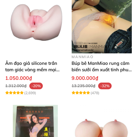
MANMIAO
Âm đạo giả silicone trần
Búp bê ManMiao rung cảm
tam giác vàng mềm mại
biến sưởi ấm xuất tinh phun
thật nhất
nước thông minh cao cấp
1.050.000₫
9.000.000₫
1.312.000₫
13.235.000₫
-20%
-32%
(2,699)
(478)