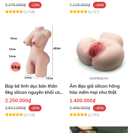
3.275.000₫
7.125.000₫
-13%
-44%
(2,718)
(2,717)
Búp bê tình dục bán thân
Âm đạo giả silicon hồng
6kg silicon nguyên khối cao
hào mềm mại như thật
cấp giá rẻ
2.250.000₫
1.400.000₫
2.812.000₫
2.456.000₫
-20%
-43%
(2,714)
(2,701)