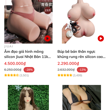
JIUAI
Âm đạo giả hình mông
Búp bê bán thân ngực
silicon Jiuai Nhật Bản 11kg
khủng rung rên silicon cao
kích cỡ thật
cấp kích thích cực đã
4.500.000₫
2.290.000₫
6.250.000₫
2.632.000₫
-28%
-13%
(3,501)
(3,499)