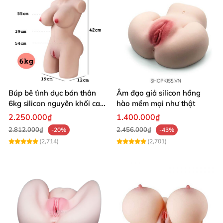
Búp bê tình dục bán thân
Âm đạo giả silicon hồng
6kg silicon nguyên khối cao
hào mềm mại như thật
cấp giá rẻ
2.250.000₫
1.400.000₫
2.812.000₫
2.456.000₫
-20%
-43%
(2,714)
(2,701)