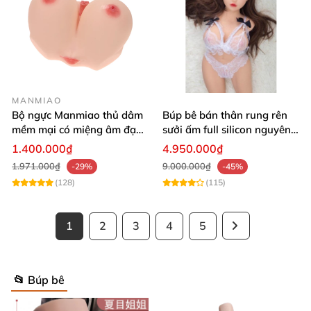
Quỳnh giao khuôn mặt xuân thủy cổ trang
1m59
MANMIAO
Bộ ngực Manmiao thủ dâm
Búp bê bán thân rung rên
mềm mại có miệng âm đạo
sưởi ấm full silicon nguyên
thật
khối
1.400.000₫
4.950.000₫
1.971.000₫
9.000.000₫
-29%
-45%
(128)
(115)
1
2
3
4
5
📂 Búp bê