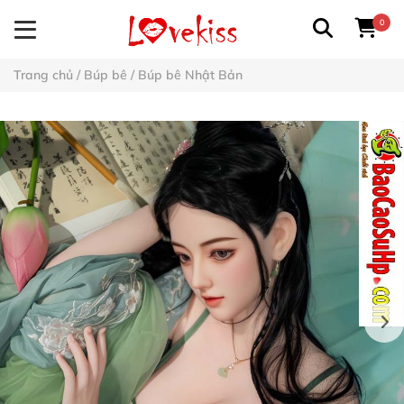
0
Trang chủ
/
Búp bê
/
Búp bê Nhật Bản