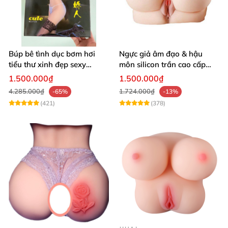
Búp bê tình dục bơm hơi
Ngực giả âm đạo & hậu
tiểu thư xinh đẹp sexy
môn silicon trần cao cấp
quyến rũ rung rên như thật
mềm mịn - Man
1.500.000₫
1.500.000₫
Mastuebator 3kg
4.285.000₫
1.724.000₫
-65%
-13%
(421)
(378)