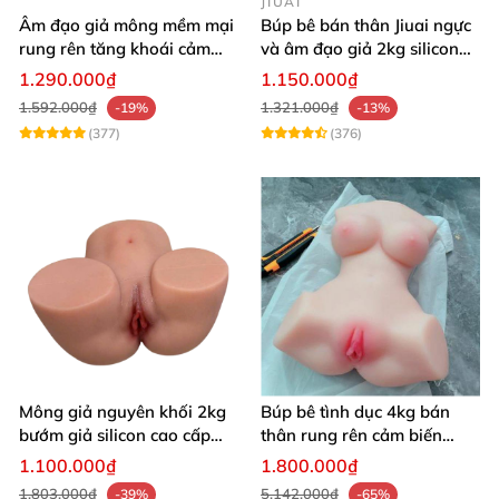
JIUAI
Âm đạo giả mông mềm mại
Búp bê bán thân Jiuai ngực
rung rên tăng khoái cảm
và âm đạo giả 2kg silicon
thủ dâm dễ dàng thoải mái
nguyên khối cao cấp
1.290.000₫
1.150.000₫
1.592.000₫
1.321.000₫
-19%
-13%
(377)
(376)
Mông giả nguyên khối 2kg
Búp bê tình dục 4kg bán
bướm giả silicon cao cấp
thân rung rên cảm biến
giá rẻ hotgirl Nhật Bản 18+
chân xoè hồng hào như
1.100.000₫
1.800.000₫
người thật
1.803.000₫
5.142.000₫
-39%
-65%