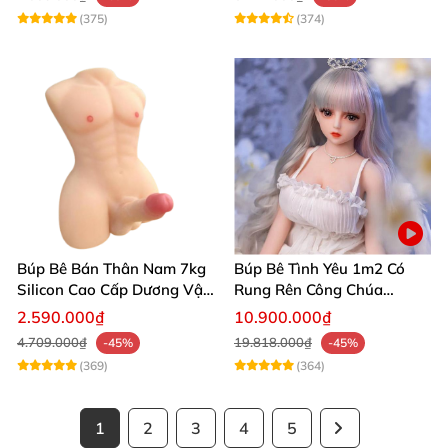
(375)
(374)
Búp Bê Bán Thân Nam 7kg
Búp Bê Tình Yêu 1m2 Có
Silicon Cao Cấp Dương Vật
Rung Rên Công Chúa
Giả Chân Thật Thiết Kế Cơ
Anime Xinh Đẹp
2.590.000₫
10.900.000₫
Bắp Quyến Rũ
4.709.000₫
19.818.000₫
-45%
-45%
(369)
(364)
1
2
3
4
5