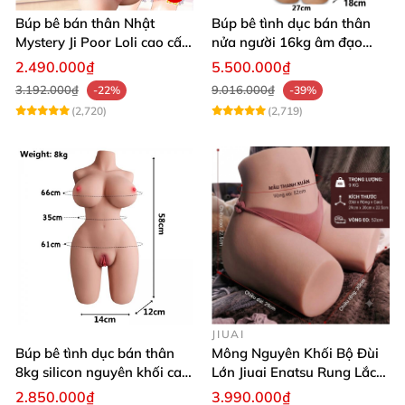
Búp bê bán thân Nhật
Búp bê tình dục bán thân
Mystery Ji Poor Loli cao cấp
nửa người 16kg âm đạo
6kg
silicon khít hồng có khung
2.490.000₫
5.500.000₫
3.192.000₫
9.016.000₫
-22%
-39%
(2,720)
(2,719)
JIUAI
Búp bê tình dục bán thân
Mông Nguyên Khối Bộ Đùi
8kg silicon nguyên khối cao
Lớn Jiuai Enatsu Rung Lắc
cấp
Siêu Thật
2.850.000₫
3.990.000₫