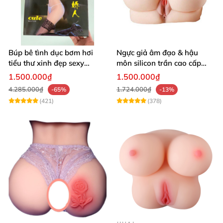
Búp bê tình dục bơm hơi
Ngực giả âm đạo & hậu
tiểu thư xinh đẹp sexy
môn silicon trần cao cấp
quyến rũ rung rên như thật
mềm mịn - Man
1.500.000₫
1.500.000₫
Mastuebator 3kg
4.285.000₫
1.724.000₫
-65%
-13%
(421)
(378)