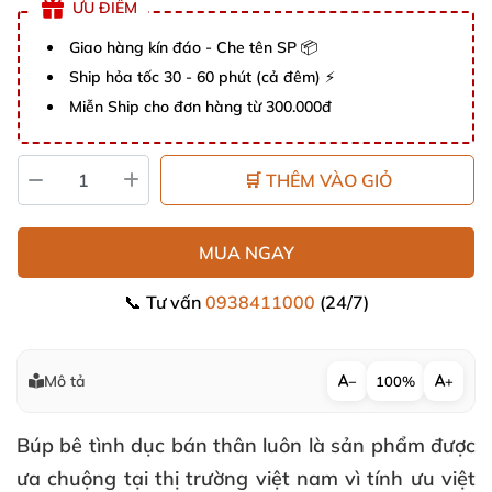
ƯU ĐIỂM
Giao hàng kín đáo - Che tên SP 📦
Ship hỏa tốc 30 - 60 phút (cả đêm) ⚡
Miễn Ship cho đơn hàng từ 300.000đ
🛒 THÊM VÀO GIỎ
MUA NGAY
📞 Tư vấn
0938411000
(24/7)
Mô tả
−
100%
+
Búp bê tình dục bán thân
luôn là sản phẩm được
ưa chuộng tại thị trường việt nam vì tính ưu việt