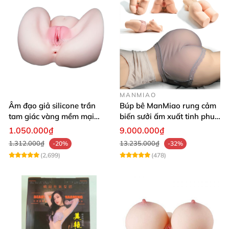
MANMIAO
Âm đạo giả silicone trần
Búp bê ManMiao rung cảm
tam giác vàng mềm mại
biến sưởi ấm xuất tinh phun
thật nhất
nước thông minh cao cấp
1.050.000₫
9.000.000₫
1.312.000₫
13.235.000₫
-20%
-32%
(2,699)
(478)