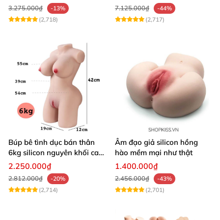
3.275.000₫
7.125.000₫
-13%
-44%
(2,718)
(2,717)
Búp bê tình dục bán thân
Âm đạo giả silicon hồng
6kg silicon nguyên khối cao
hào mềm mại như thật
cấp giá rẻ
2.250.000₫
1.400.000₫
2.812.000₫
2.456.000₫
-20%
-43%
(2,714)
(2,701)