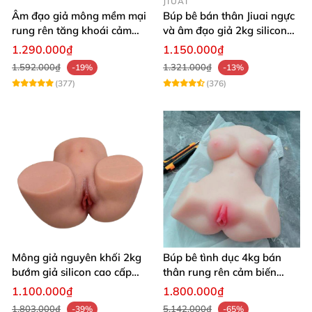
JIUAI
Âm đạo giả mông mềm mại
Búp bê bán thân Jiuai ngực
rung rên tăng khoái cảm
và âm đạo giả 2kg silicon
thủ dâm dễ dàng thoải mái
nguyên khối cao cấp
1.290.000₫
1.150.000₫
1.592.000₫
1.321.000₫
-19%
-13%
(377)
(376)
Mông giả nguyên khối 2kg
Búp bê tình dục 4kg bán
bướm giả silicon cao cấp
thân rung rên cảm biến
giá rẻ hotgirl Nhật Bản 18+
chân xoè hồng hào như
1.100.000₫
1.800.000₫
người thật
1.803.000₫
5.142.000₫
-39%
-65%