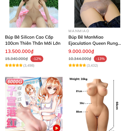
MANMIAO
Búp Bê Silicon Cao Cấp
Búp Bê ManMiao
100cm Thiên Thần Mới Lớn
Ejaculation Queen Rung
Cảm Biến Sưởi Ấm Xuất
13.500.000₫
9.000.000₫
Tinh
15.340.000₫
10.344.000₫
-12%
-13%
(3,498)
(3,432)