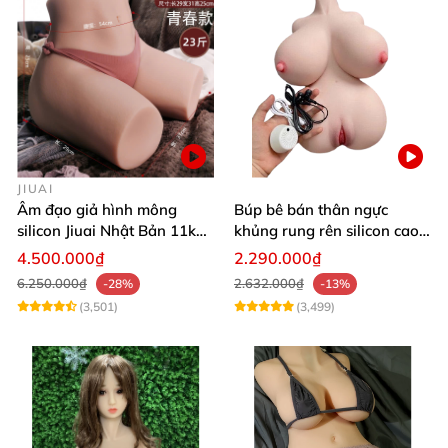
JIUAI
Âm đạo giả hình mông
Búp bê bán thân ngực
silicon Jiuai Nhật Bản 11kg
khủng rung rên silicon cao
kích cỡ thật
cấp kích thích cực đã
4.500.000₫
2.290.000₫
6.250.000₫
2.632.000₫
-28%
-13%
(3,501)
(3,499)