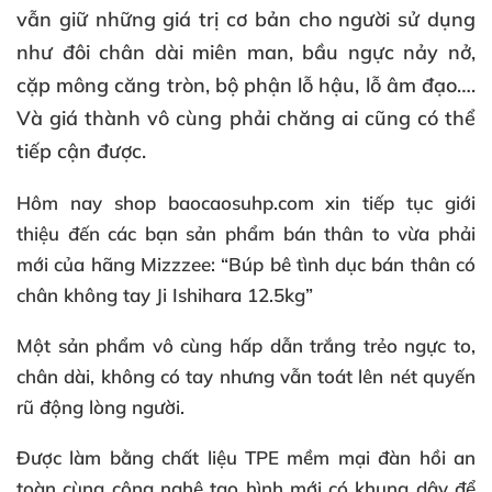
vẫn giữ những giá trị cơ bản cho người sử dụng
như đôi chân dài miên man, bầu ngực nảy nở,
cặp mông căng tròn, bộ phận lỗ hậu, lỗ âm đạo….
Và giá thành vô cùng phải chăng ai cũng có thể
tiếp cận được.
Hôm nay shop baocaosuhp.com xin tiếp tục giới
thiệu đến các bạn sản phẩm bán thân to vừa phải
mới của hãng Mizzzee: “Búp bê tình dục bán thân có
chân không tay Ji Ishihara 12.5kg”
Một sản phẩm vô cùng hấp dẫn trắng trẻo ngực to,
chân dài, không có tay nhưng vẫn toát lên nét quyến
rũ động lòng người.
Được làm bằng chất liệu TPE mềm mại đàn hồi an
toàn cùng công nghệ tạo hình mới có khung dây để