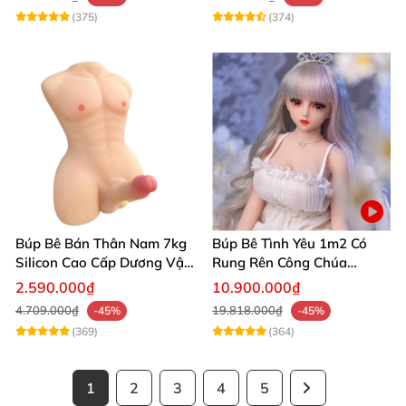
(375)
(374)
Búp Bê Bán Thân Nam 7kg
Búp Bê Tình Yêu 1m2 Có
Silicon Cao Cấp Dương Vật
Rung Rên Công Chúa
Giả Chân Thật Thiết Kế Cơ
Anime Xinh Đẹp
2.590.000₫
10.900.000₫
Bắp Quyến Rũ
4.709.000₫
19.818.000₫
-45%
-45%
(369)
(364)
1
2
3
4
5