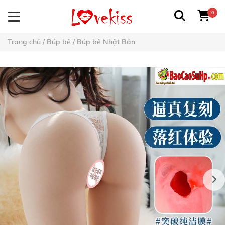
0
Trang chủ
/
Búp bê
/
Búp bê Nhật Bản