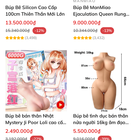
MANMIAO
Búp Bê Silicon Cao Cấp
Búp Bê ManMiao
100cm Thiên Thần Mới Lớn
Ejaculation Queen Rung
Cảm Biến Sưởi Ấm Xuất
13.500.000₫
9.000.000₫
Tinh
15.340.000₫
10.344.000₫
-12%
-13%
(3,498)
(3,432)
Búp bê bán thân Nhật
Búp bê tình dục bán thân
Mystery Ji Poor Loli cao cấp
nửa người 16kg âm đạo
6kg
silicon khít hồng có khung
2.490.000₫
5.500.000₫
3.192.000₫
9.016.000₫
-22%
-39%