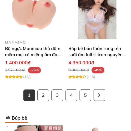
MANMIAO
Bộ ngực Manmiao thủ dâm
Búp bê bán thân rung rên
mềm mại có miệng âm đạo
sưởi ấm full silicon nguyên
thật
khối
1.400.000₫
4.950.000₫
1.971.000₫
9.000.000₫
-29%
-45%
(128)
(115)
1
2
3
4
5
📂 Búp bê