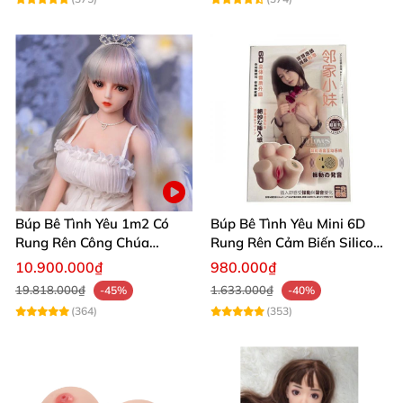
Búp Bê Tình Yêu 1m2 Có
Búp Bê Tình Yêu Mini 6D
4.Hình ảnh chụp sản phẩm tại hãng.
Rung Rên Công Chúa
Rung Rên Cảm Biến Silicon
Anime Xinh Đẹp
Mềm Mịn
10.900.000₫
980.000₫
19.818.000₫
1.633.000₫
-45%
-40%
(364)
(353)