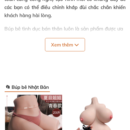
các bạn có thể điều chỉnh khớp đùi chắc chắn khiến
khách hàng hài lòng.
Búp bê tình dục bán thân
luôn là sản phẩm được ưa
chuộng tại thị trường việt nam vì tính ưu việt vẫn giữ
những giá trị cơ bản cho người sử dụng như đôi chân
Xem thêm
dài miên man, bầu ngực nảy nở, cặp mông căng
tròn, bộ phận lỗ hậu, lỗ âm đạo…. Và giá thành vô
cùng phải chăng ai cũng có thể tiếp cận được.
Hôm nay shop baocaosuhp.com xin tiếp tục giới
📂 Búp bê Nhật Bản
thiệu đến các bạn sản phẩm bán thân to vừa phải
mới của hãng Mizzzee: “Búp bê tình dục bán thân có
chân không tay Ji Ishihara 12.5kg”
Một sản phẩm vô cùng hấp dẫn trắng trẻo ngực to,
chân dài, không có tay nhưng vẫn toát lên nét quyến