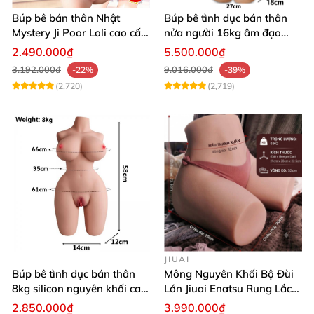
Búp bê bán thân Nhật
Búp bê tình dục bán thân
Mystery Ji Poor Loli cao cấp
nửa người 16kg âm đạo
6kg
silicon khít hồng có khung
2.490.000₫
5.500.000₫
3.192.000₫
9.016.000₫
-22%
-39%
(2,720)
(2,719)
JIUAI
Búp bê tình dục bán thân
Mông Nguyên Khối Bộ Đùi
8kg silicon nguyên khối cao
Lớn Jiuai Enatsu Rung Lắc
cấp
Siêu Thật
2.850.000₫
3.990.000₫