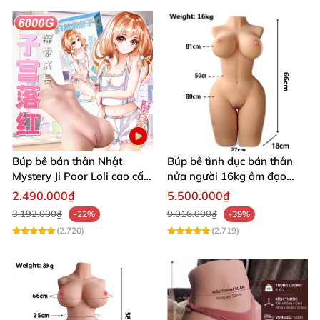
Búp bê bán thân Nhật
Búp bê tình dục bán thân
Mystery Ji Poor Loli cao cấp
nửa người 16kg âm đạo
6kg
silicon khít hồng có khung
2.490.000₫
5.500.000₫
3.192.000₫
9.016.000₫
-22%
-39%
(2,720)
(2,719)