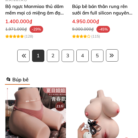
Bộ ngực Manmiao thủ dâm
Búp bê bán thân rung rên
—Hình ảnh chụp sản phẩm tại shop
mềm mại có miệng âm đạo
sưởi ấm full silicon nguyên
baocaosuhp.com
thật
khối
1.400.000₫
4.950.000₫
1.971.000₫
9.000.000₫
-29%
-45%
(128)
(115)
1
2
3
4
5
📂 Búp bê
2.Hình ảnh chụp thông số sản phẩm tại
hãng