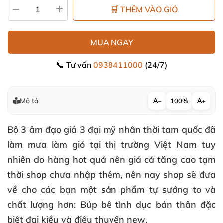
🛒 THÊM VÀO GIỎ
MUA NGAY
📞 Tư vấn
0938411000
(24/7)
Mô tả
−
100%
+
Bộ 3 âm đạo giả 3 đại mỹ nhân thời tam quốc đã
làm mưa làm gió tại thị trường Việt Nam tuy
nhiên do hàng hot quá nên giá cả tăng cao tạm
thời shop chưa nhập thêm, nên nay shop sẽ đưa
về cho các bạn một sản phẩm tự sướng to và
chất lượng hơn:
Búp bê tình dục bán thân đặc
biệt đại kiều và điêu thuyền new
.