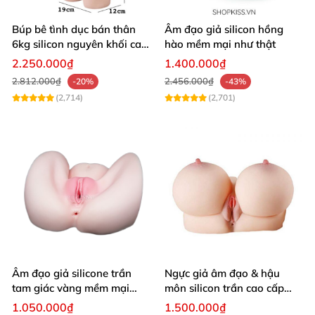
1.Thông số búp bê tình dục bán thân đặc
Búp bê tình dục bán thân
Âm đạo giả silicon hồng
6kg silicon nguyên khối cao
hào mềm mại như thật
biệt đại kiều và điêu thuyền new!!
cấp giá rẻ
2.250.000₫
1.400.000₫
2.812.000₫
2.456.000₫
-20%
-43%
Kích thước sản phẩm:
(2,714)
(2,701)
Đại kiều 33*18*16CM
Điêu thuyền 36*25*18CM
Trọng lượng trần của sản phẩm (KG):
Đại kiều 3.5KG
Điêu thuyền 4.5KG
Âm đạo giả silicone trần
Ngực giả âm đạo & hậu
Chất liệu: TPE
tam giác vàng mềm mại
môn silicon trần cao cấp
thật nhất
mềm mịn - Man
1.050.000₫
1.500.000₫
Kích thước cốc: