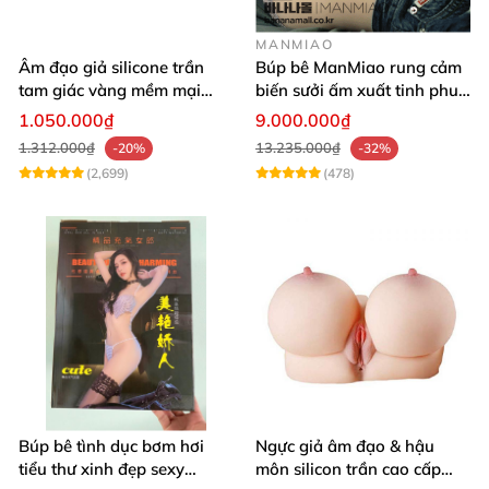
MANMIAO
Âm đạo giả silicone trần
Búp bê ManMiao rung cảm
tam giác vàng mềm mại
biến sưởi ấm xuất tinh phun
thật nhất
nước thông minh cao cấp
1.050.000₫
9.000.000₫
1.312.000₫
13.235.000₫
-20%
-32%
(2,699)
(478)
Búp bê tình dục bơm hơi
Ngực giả âm đạo & hậu
tiểu thư xinh đẹp sexy
môn silicon trần cao cấp