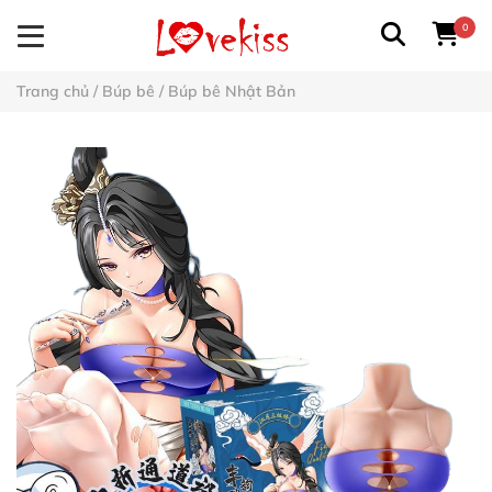
0
Trang chủ
/
Búp bê
/
Búp bê Nhật Bản