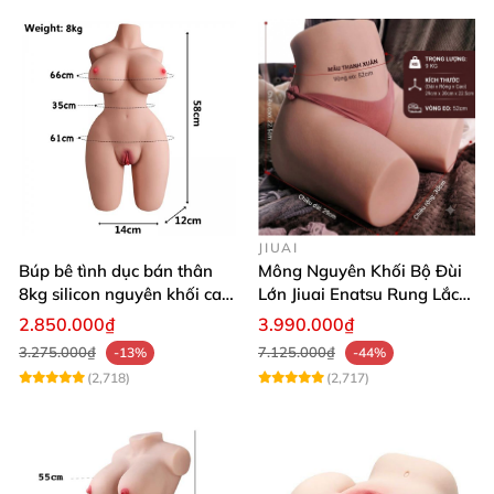
JIUAI
Búp bê tình dục bán thân
Mông Nguyên Khối Bộ Đùi
8kg silicon nguyên khối cao
Lớn Jiuai Enatsu Rung Lắc
cấp
Siêu Thật
2.850.000₫
3.990.000₫
3.275.000₫
7.125.000₫
-13%
-44%
(2,718)
(2,717)