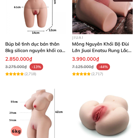
JIUAI
Búp bê tình dục bán thân
Mông Nguyên Khối Bộ Đùi
8kg silicon nguyên khối cao
Lớn Jiuai Enatsu Rung Lắc
cấp
Siêu Thật
2.850.000₫
3.990.000₫
3.275.000₫
7.125.000₫
-13%
-44%
(2,718)
(2,717)