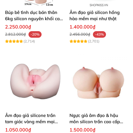
Búp bê tình dục bán thân
Âm đạo giả silicon hồng
6kg silicon nguyên khối cao
hào mềm mại như thật
cấp giá rẻ
2.250.000₫
1.400.000₫
2.812.000₫
2.456.000₫
-20%
-43%
(2,714)
(2,701)
Âm đạo giả silicone trần
Ngực giả âm đạo & hậu
tam giác vàng mềm mại
môn silicon trần cao cấp
thật nhất
mềm mịn - Man
1.050.000₫
1.500.000₫