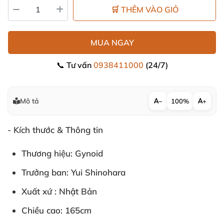
🛒 THÊM VÀO GIỎ
MUA NGAY
📞 Tư vấn
0938411000
(24/7)
Mô tả
−
100%
+
- Kích thước & Thông tin
Thương hiệu: Gynoid
Trưởng ban: Yui Shinohara
Xuất xứ : Nhật Bản
Chiều cao: 165cm