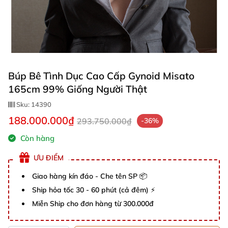
Búp Bê Tình Dục Cao Cấp Gynoid Misato
165cm 99% Giống Người Thật
Sku:
14390
188.000.000₫
293.750.000₫
-36%
Còn hàng
ƯU ĐIỂM
Giao hàng kín đáo - Che tên SP 📦
Ship hỏa tốc 30 - 60 phút (cả đêm) ⚡
Miễn Ship cho đơn hàng từ 300.000đ