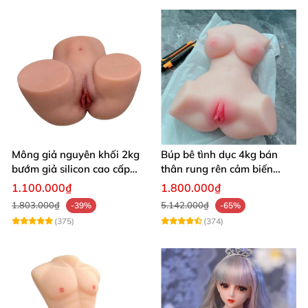
Mông giả nguyên khối 2kg
Búp bê tình dục 4kg bán
bướm giả silicon cao cấp
thân rung rên cảm biến
giá rẻ hotgirl Nhật Bản 18+
chân xoè hồng hào như
1.100.000₫
1.800.000₫
người thật
1.803.000₫
5.142.000₫
-39%
-65%
(375)
(374)