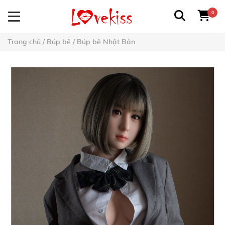
0
Trang chủ
/
Búp bê
/
Búp bê Nhật Bản