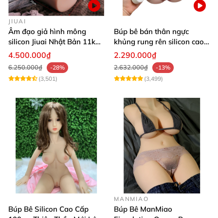
JIUAI
Âm đạo giả hình mông
Búp bê bán thân ngực
silicon Jiuai Nhật Bản 11kg
khủng rung rên silicon cao
kích cỡ thật
cấp kích thích cực đã
4.500.000₫
2.290.000₫
6.250.000₫
2.632.000₫
-28%
-13%
(3,501)
(3,499)
MANMIAO
Búp Bê Silicon Cao Cấp
Búp Bê ManMiao