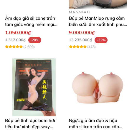
MANMIAO
Âm đạo giả silicone trần
Búp bê ManMiao rung cảm
tam giác vàng mềm mại
biến sưởi ấm xuất tinh phun
thật nhất
nước thông minh cao cấp
1.050.000₫
9.000.000₫
1.312.000₫
13.235.000₫
-20%
-32%
(2,699)
(478)
Búp bê tình dục bơm hơi
Ngực giả âm đạo & hậu
tiểu thư xinh đẹp sexy
môn silicon trần cao cấp