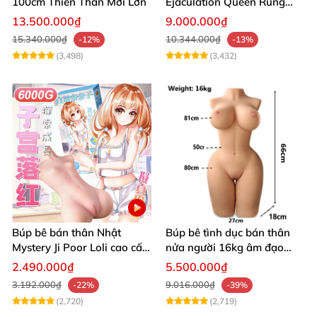
100cm Thiên Thần Mới Lớn
Ejaculation Queen Rung
Cảm Biến Sưởi Ấm Xuất
13.500.000₫
9.000.000₫
Tinh
15.340.000₫
10.344.000₫
-12%
-13%
(3,498)
(3,432)
Búp bê bán thân Nhật
Búp bê tình dục bán thân
Mystery Ji Poor Loli cao cấp
nửa người 16kg âm đạo
6kg
silicon khít hồng có khung
2.490.000₫
5.500.000₫
3.192.000₫
9.016.000₫
-22%
-39%
(2,720)
(2,719)