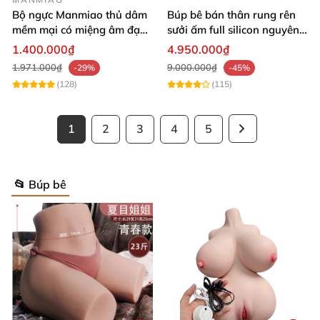
Bộ ngực Manmiao thủ dâm
Búp bê bán thân rung rên
mềm mại có miệng âm đạo
sưởi ấm full silicon nguyên
thật
khối
1.400.000₫
4.950.000₫
1.971.000₫
9.000.000₫
-29%
-45%
(128)
(115)
1
2
3
4
5
📂 Búp bê