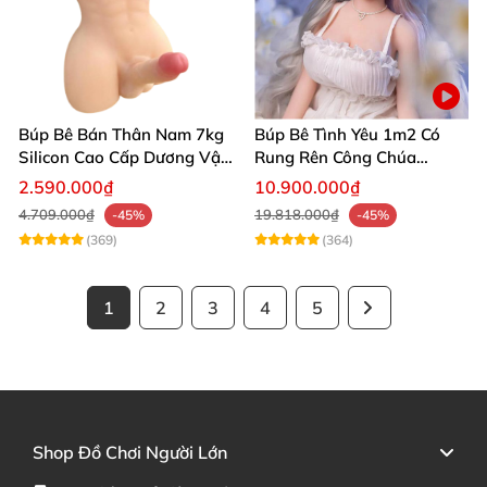
Búp Bê Bán Thân Nam 7kg
Búp Bê Tình Yêu 1m2 Có
Silicon Cao Cấp Dương Vật
Rung Rên Công Chúa
Giả Chân Thật Thiết Kế Cơ
Anime Xinh Đẹp
2.590.000₫
10.900.000₫
Bắp Quyến Rũ
4.709.000₫
19.818.000₫
-45%
-45%
(369)
(364)
1
2
3
4
5
Shop Đồ Chơi Người Lớn