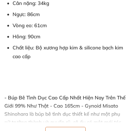
Cân nặng: 34kg
Ngực: 86cm
Vòng eo: 61cm
Hông: 90cm
Chất liệu: Bộ xương hợp kim & silicone bạch kim
cao cấp
- Búp Bê Tình Dục Cao Cấp Nhất Hiện Nay Trên Thế
Giới 99% Như Thật - Cao 165cm - Gynoid Misato
Shinohara
là búp bê tình dục thiết kế như một phụ
nữ trưởng thành và quyến rũ, cô ấy có một mái tóc
đen ngắn quyến rũ, thân hình rất gợi cảm và luôn