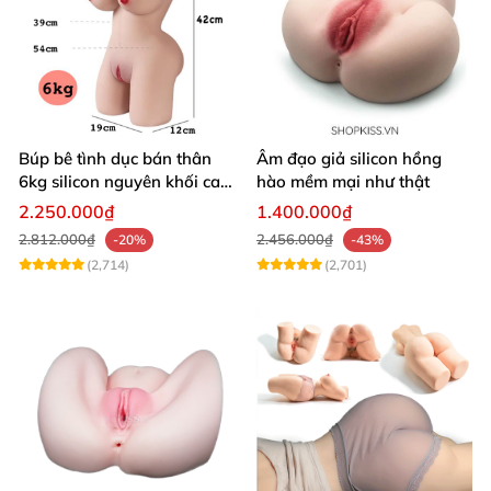
Búp bê tình dục bán thân
Âm đạo giả silicon hồng
6kg silicon nguyên khối cao
hào mềm mại như thật
cấp giá rẻ
2.250.000₫
1.400.000₫
2.812.000₫
2.456.000₫
-20%
-43%
(2,714)
(2,701)