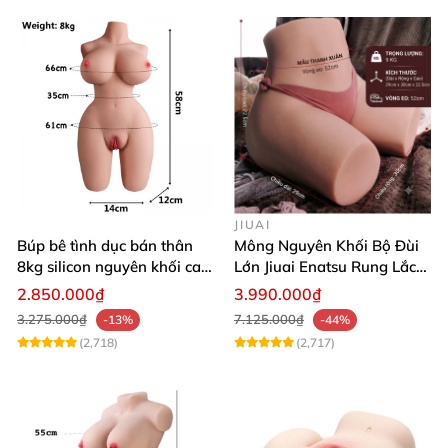
JIUAI
Búp bê tình dục bán thân
Mông Nguyên Khối Bộ Đùi
8kg silicon nguyên khối cao
Lớn Jiuai Enatsu Rung Lắc
cấp
Siêu Thật
2.850.000₫
3.990.000₫
3.275.000₫
7.125.000₫
-13%
-44%
(2,718)
(2,717)