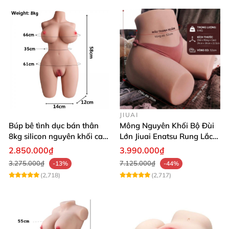
JIUAI
Búp bê tình dục bán thân
Mông Nguyên Khối Bộ Đùi
8kg silicon nguyên khối cao
Lớn Jiuai Enatsu Rung Lắc
cấp
Siêu Thật
2.850.000₫
3.990.000₫
3.275.000₫
7.125.000₫
-13%
-44%
(2,718)
(2,717)