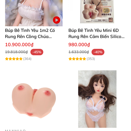
Búp Bê Tình Yêu 1m2 Có
Búp Bê Tình Yêu Mini 6D
Rung Rên Công Chúa
Rung Rên Cảm Biến Silicon
Anime Xinh Đẹp
Mềm Mịn
10.900.000₫
980.000₫
19.818.000₫
1.633.000₫
-45%
-40%
(364)
(353)
MANMIAO