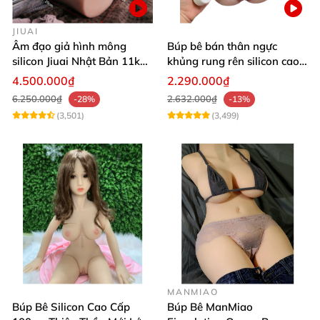
JIUAI
Âm đạo giả hình mông
Búp bê bán thân ngực
silicon Jiuai Nhật Bản 11kg
khủng rung rên silicon cao
kích cỡ thật
cấp kích thích cực đã
4.500.000₫
2.290.000₫
6.250.000₫
2.632.000₫
-28%
-13%
(3,501)
(3,499)
MANMIAO
Búp Bê Silicon Cao Cấp
Búp Bê ManMiao