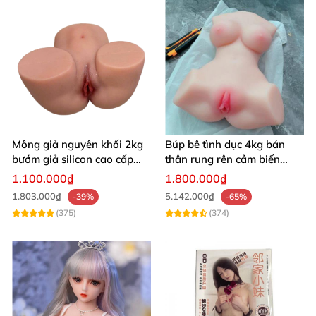
Mông giả nguyên khối 2kg
Búp bê tình dục 4kg bán
bướm giả silicon cao cấp
thân rung rên cảm biến
giá rẻ hotgirl Nhật Bản 18+
chân xoè hồng hào như
1.100.000₫
1.800.000₫
người thật
1.803.000₫
5.142.000₫
-39%
-65%
(375)
(374)