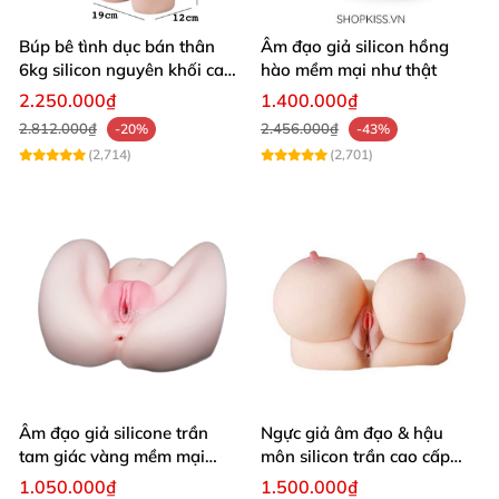
Búp bê tình dục bán thân
Âm đạo giả silicon hồng
6kg silicon nguyên khối cao
hào mềm mại như thật
cấp giá rẻ
2.250.000₫
1.400.000₫
2.812.000₫
2.456.000₫
-20%
-43%
(2,714)
(2,701)
Âm đạo giả silicone trần
Ngực giả âm đạo & hậu
tam giác vàng mềm mại
môn silicon trần cao cấp
thật nhất
mềm mịn - Man
1.050.000₫
1.500.000₫