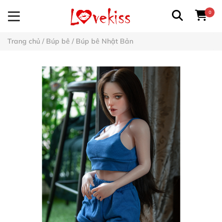
0
Trang chủ
/
Búp bê
/
Búp bê Nhật Bản