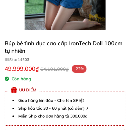
Búp bê tình dục cao cấp IronTech Doll 100cm
tự nhiên
Sku:
14503
49.999.000₫
64.101.000₫
-22%
Còn hàng
ƯU ĐIỂM
Giao hàng kín đáo - Che tên SP 📦
Ship hỏa tốc 30 - 60 phút (cả đêm) ⚡
Miễn Ship cho đơn hàng từ 300.000đ