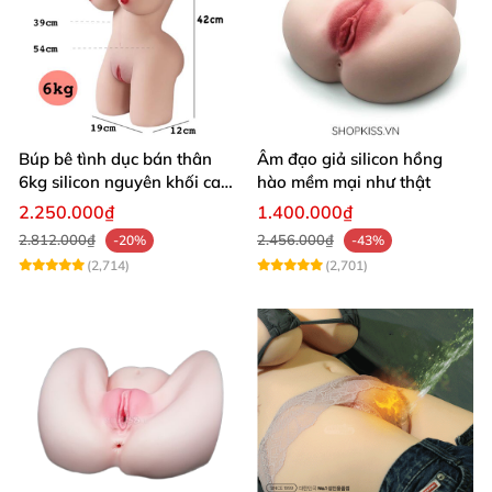
Búp bê tình dục bán thân
Âm đạo giả silicon hồng
6kg silicon nguyên khối cao
hào mềm mại như thật
cấp giá rẻ
2.250.000₫
1.400.000₫
2.812.000₫
2.456.000₫
-20%
-43%
(2,714)
(2,701)