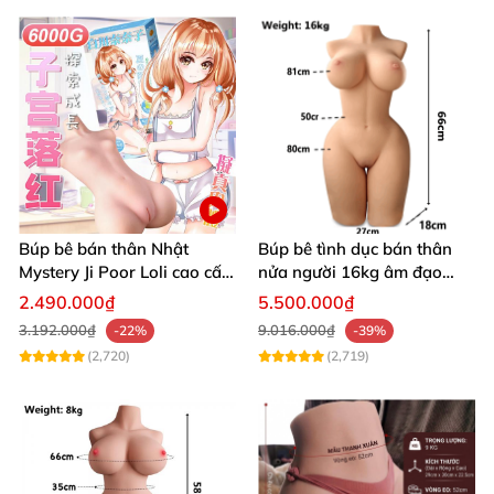
mang lại trải nghiệm tuyệt vời.
Búp bê bán thân Nhật
Búp bê tình dục bán thân
Mystery Ji Poor Loli cao cấp
nửa người 16kg âm đạo
6kg
silicon khít hồng có khung
2.490.000₫
5.500.000₫
3.192.000₫
9.016.000₫
-22%
-39%
(2,720)
(2,719)