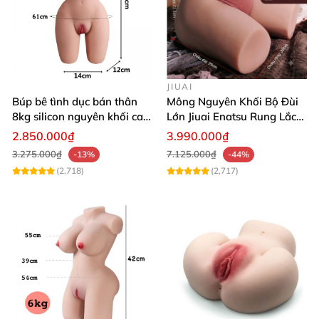
JIUAI
Búp bê tình dục bán thân
Mông Nguyên Khối Bộ Đùi
8kg silicon nguyên khối cao
Lớn Jiuai Enatsu Rung Lắc
cấp
Siêu Thật
2.850.000₫
3.990.000₫
3.275.000₫
7.125.000₫
-13%
-44%
(2,718)
(2,717)