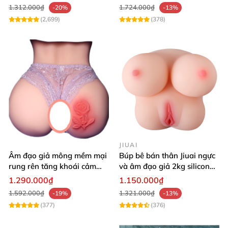
Mastuebator 3kg
1.312.000₫
1.724.000₫
-20%
-13%
(2,699)
(378)
JIUAI
Âm đạo giả mông mềm mại
Búp bê bán thân Jiuai ngực
rung rên tăng khoái cảm
và âm đạo giả 2kg silicon
thủ dâm dễ dàng thoải mái
nguyên khối cao cấp
1.290.000₫
1.150.000₫
1.592.000₫
1.321.000₫
-19%
-13%
(377)
(376)