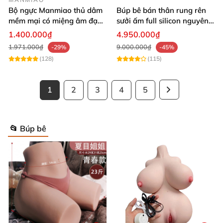
Bộ ngực Manmiao thủ dâm
Búp bê bán thân rung rên
mềm mại có miệng âm đạo
sưởi ấm full silicon nguyên
thật
khối
1.400.000₫
4.950.000₫
1.971.000₫
9.000.000₫
-29%
-45%
(128)
(115)
1
2
3
4
5
📂 Búp bê