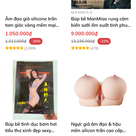
MANMIAO
Âm đạo giả silicone trần
Búp bê ManMiao rung cảm
tam giác vàng mềm mại
biến sưởi ấm xuất tinh phun
thật nhất
nước thông minh cao cấp
1.050.000₫
9.000.000₫
1.312.000₫
13.235.000₫
-20%
-32%
(2,699)
(478)
Búp bê tình dục bơm hơi
Ngực giả âm đạo & hậu
tiểu thư xinh đẹp sexy
môn silicon trần cao cấp