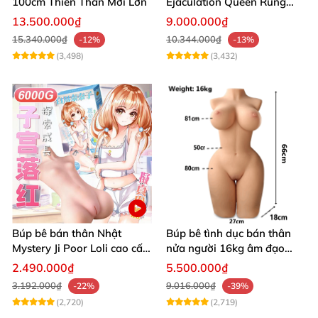
100cm Thiên Thần Mới Lớn
Ejaculation Queen Rung
Cảm Biến Sưởi Ấm Xuất
13.500.000₫
9.000.000₫
Tinh
15.340.000₫
10.344.000₫
-12%
-13%
(3,498)
(3,432)
Búp bê bán thân Nhật
Búp bê tình dục bán thân
Mystery Ji Poor Loli cao cấp
nửa người 16kg âm đạo
6kg
silicon khít hồng có khung
2.490.000₫
5.500.000₫
3.192.000₫
9.016.000₫
-22%
-39%
(2,720)
(2,719)