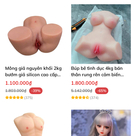
Mông giả nguyên khối 2kg
Búp bê tình dục 4kg bán
bướm giả silicon cao cấp
thân rung rên cảm biến
giá rẻ hotgirl Nhật Bản 18+
chân xoè hồng hào như
1.100.000₫
1.800.000₫
người thật
1.803.000₫
5.142.000₫
-39%
-65%
(375)
(374)