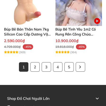
Búp Bê Bán Thân Nam 7kg
Búp Bê Tình Yêu 1m2 Có
Silicon Cao Cấp Dương Vật
Rung Rên Công Chúa
Giả Chân Thật Thiết Kế Cơ
Anime Xinh Đẹp
2.590.000₫
10.900.000₫
Bắp Quyến Rũ
4.709.000₫
19.818.000₫
-45%
-45%
(369)
(364)
1
2
3
4
5
Shop Đồ Chơi Người Lớn