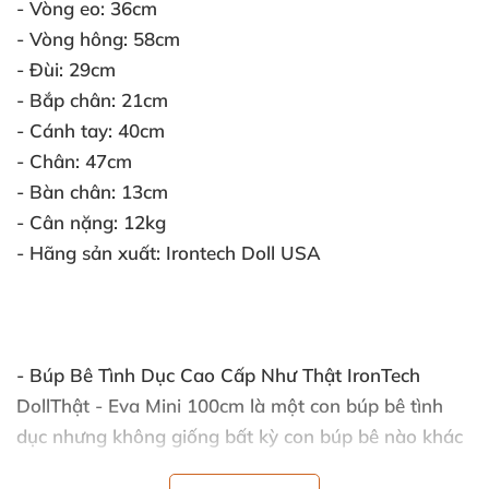
- Vòng eo:
36cm
- Vòng hông:
58cm
- Đùi:
29cm
- Bắp chân:
21cm
- Cánh tay:
40cm
- Chân:
47cm
- Bàn chân:
13cm
- Cân nặng:
12kg
- Hãng sản xuất:
Irontech Doll USA
-
Búp Bê Tình Dục Cao Cấp Như Thật IronTech
DollThật - Eva Mini 100cm
là một con búp bê tình
dục nhưng không giống bất kỳ con búp bê nào khác
mà bạn từng thấy hoặc gặp trước đây. Nó được làm