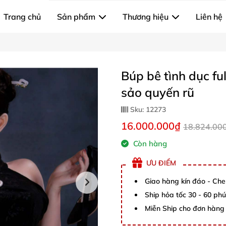
Trang chủ
Sản phẩm
Thương hiệu
Liên hệ
Búp bê tình dục f
sảo quyến rũ
Sku:
12273
16.000.000₫
18.824.00
Còn hàng
ƯU ĐIỂM
Giao hàng kín đáo - Che
Ship hỏa tốc 30 - 60 ph
Miễn Ship cho đơn hàng