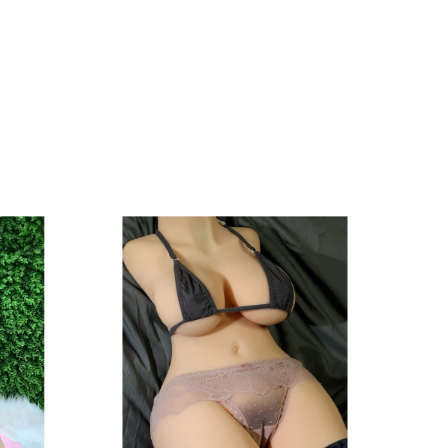
đầy mê hoặc. Ánh nhìn có chiều sâu, vừa
ng lanh trong suốt, đào hoa quyến rũ).
 đơn sa, môi tựa ráng đỏ).
 từng đường nét được chăm chút tỉ mỉ, khiến