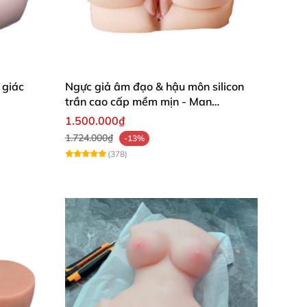
 giác
Ngực giả âm đạo & hậu môn silicon
trần cao cấp mềm mịn - Man
Mastuebator 3kg
1.500.000₫
1.724.000₫
-13%
(378)
ng cong tuyệt mỹ được tính toán dựa trên tỷ
tạo nên một tổng thể hài hòa, cân đối và
 động.