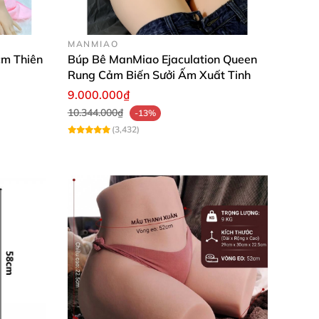
MANMIAO
cm Thiên
Búp Bê ManMiao Ejaculation Queen
Rung Cảm Biến Sưởi Ấm Xuất Tinh
9.000.000₫
10.344.000₫
-13%
(3,432)