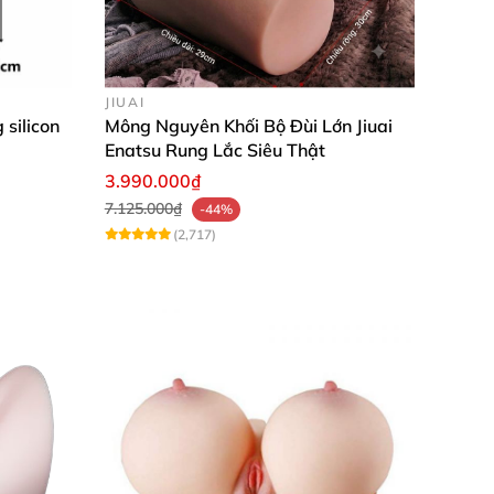
JIUAI
 silicon
Mông Nguyên Khối Bộ Đùi Lớn Jiuai
Enatsu Rung Lắc Siêu Thật
3.990.000₫
7.125.000₫
-44%
(2,717)