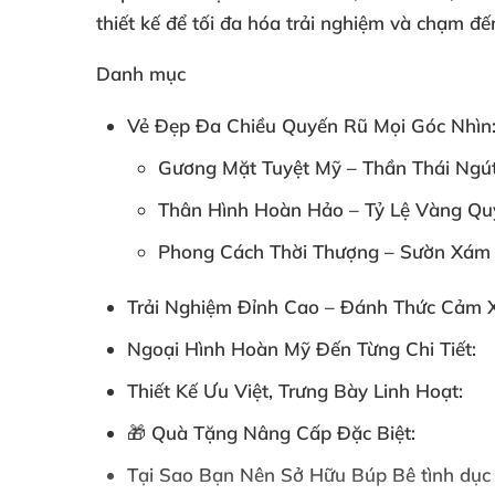
thiết kế để tối đa hóa trải nghiệm và chạm đ
Danh mục
Vẻ Đẹp Đa Chiều Quyến Rũ Mọi Góc Nhìn
Gương Mặt Tuyệt Mỹ – Thần Thái Ngú
Thân Hình Hoàn Hảo – Tỷ Lệ Vàng Qu
Phong Cách Thời Thượng – Sườn Xám 
Trải Nghiệm Đỉnh Cao – Đánh Thức Cảm X
Ngoại Hình Hoàn Mỹ Đến Từng Chi Tiết:
Thiết Kế Ưu Việt, Trưng Bày Linh Hoạt:
🎁 Quà Tặng Nâng Cấp Đặc Biệt:
Tại Sao Bạn Nên Sở Hữu Búp Bê tình dục