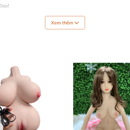
Dao!
oa Dao nhẹ nhàng nữ tính
Xem thêm
trang Hoa Dao nhẹ nhàng nữ tính
cổ trang Hoa Dao nhẹ nhàng nữ tính
Nhìn:
gút Ngàn:
o, long lanh như ngọc, phảng phất nét đào hoa quyến rũ 
ói, có khả năng thu hút và giữ chặt mọi ánh nhìn. (Mắt lo
 hoa mới hé, sắc đỏ quyến rũ, mời gọi. ( Miệng như ngậm
c hiện hoàn toàn thủ công bởi những nghệ nhân tài hoa,