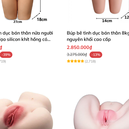
h dục bán thân nửa người
Búp bê tình dục bán thân 8kg
o silicon khít hồng có
nguyên khối cao cấp
₫
2.850.000₫
3.275.000₫
-39%
-13%
719)
(2,718)