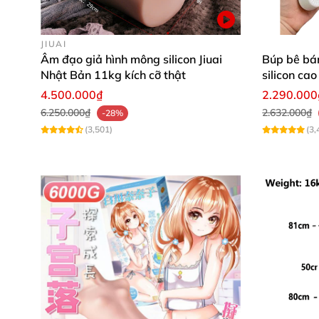
gương mặt Hoa Dao sống động và có 
JIUAI
Âm đạo giả hình mông silicon Jiuai
Búp bê bá
Nhật Bản 11kg kích cỡ thật
silicon cao
4.500.000₫
2.290.000
6.250.000₫
2.632.000₫
-28%
(3,501)
(3,