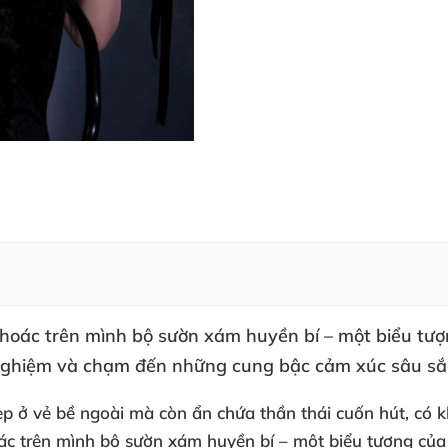
hoác trên mình bộ sườn xám huyền bí – một biểu tượn
ải nghiệm và chạm đến những cung bậc cảm xúc sâu sắ
p ở vẻ bề ngoài mà còn ẩn chứa thần thái cuốn hút, có k
c trên mình bộ sườn xám huyền bí – một biểu tượng của v