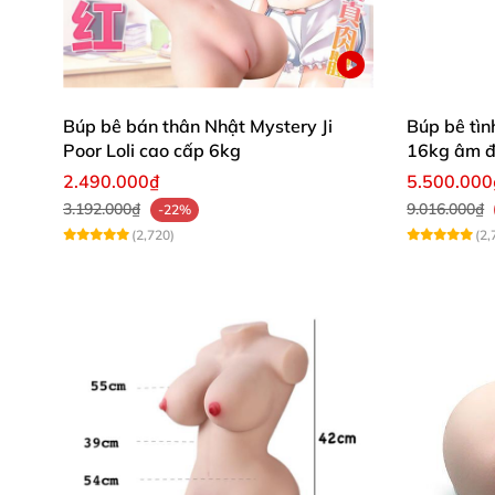
Búp bê bán thân Nhật Mystery Ji
Búp bê tìn
Poor Loli cao cấp 6kg
16kg âm đạ
khung
2.490.000₫
5.500.000
3.192.000₫
9.016.000₫
-22%
(2,720)
(2,