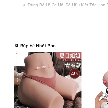
Đừng Bỏ Lỡ Cơ Hội Sở Hữu Kiệt Tác Hoa 
Thông số búp bê tình dục Full cổ trang H
Video giới thiệu búp bê tình dục Full cổ 
Hình ảnh giới thiệu búp bê tình dục Full 
📂 Búp bê Nhật Bản
Vẻ Đẹp Đa Chiều Quyến Rũ Mọi Góc 
Gương Mặt Tuyệt Mỹ – Thần Thái N
Đôi mắt Hoa Dao được chế tác tinh xả
trong trẻo vừa sắc sảo, tựa như biết n
Bờ môi chúm chím, căng mọng tựa cánh
Lớp trang điểm đẳng cấp “5S” được thự