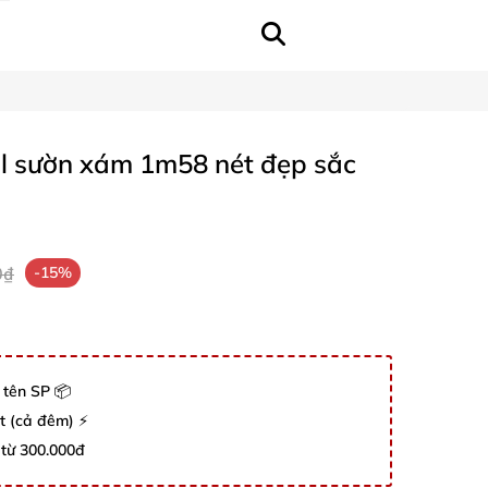
ull sườn xám 1m58 nét đẹp sắc
0₫
-15%
 tên SP 📦
út (cả đêm) ⚡
 từ 300.000đ