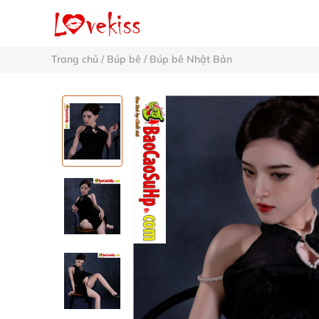
Trang chủ
/
Búp bê
/
Búp bê Nhật Bản