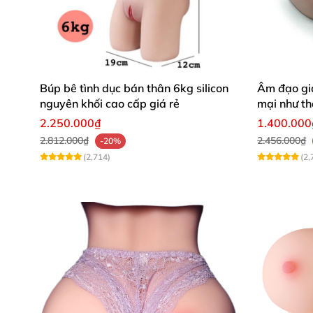
Búp bê tình dục bán thân 6kg silicon
Âm đạo gi
nguyên khối cao cấp giá rẻ
mại như th
2.250.000₫
1.400.000
2.812.000₫
2.456.000₫
-20%
(2,714)
(2,
Thân Hình Hoàn Hảo – Tỷ Lệ Vàng 
Với chiều cao lý tưởng 1m58 và vóc 
lệ vàng của người thật (“PROPORTIO
vô cùng hút mắt.
Từng chi tiết trên cơ thể được chế tá