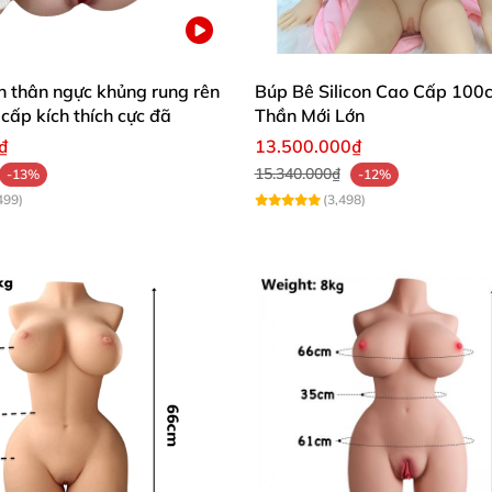
hồn hơn bao giờ hết (” MAKE THE DOLL MORE VIVID”).
n thân ngực khủng rung rên
Búp Bê Silicon Cao Cấp 100
 cấp kích thích cực đã
Thần Mới Lớn
₫
13.500.000₫
15.340.000₫
-13%
-12%
499)
(3,498)