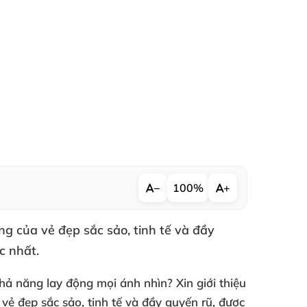
−
100%
+
g của vẻ đẹp sắc sảo, tinh tế và đầy
c nhất.
hả năng lay động mọi ánh nhìn? Xin giới thiệu
ẻ đẹp sắc sảo, tinh tế và đầy quyến rũ, được