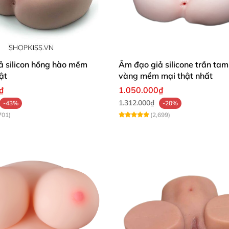
ả silicon hồng hào mềm
Âm đạo giả silicone trần tam
ật
vàng mềm mại thật nhất
₫
1.050.000₫
1.312.000₫
-43%
-20%
701)
(2,699)
Quyến Rũ:
dáng “SLIM FIGURE” mảnh mai, Hoa Dao sở hữu những đườ
N ACCORDING TO THE GOLDEN RATIO OF REAL PEOPLE”), 
c một cách chân thực, mang lại cảm giác mềm mại và sống