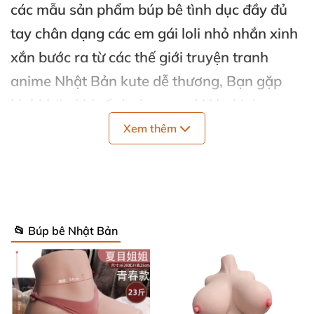
các mẫu sản phẩm búp bê tình dục đầy đủ
tay chân dạng các em gái loli nhỏ nhắn xinh
xắn bước ra từ các thế giới truyện tranh
anime Nhật Bản kute dễ thương, Bạn gặp
khó khăn khi rất ít shop người lớn kinh
doanh sản phẩm này, ôi trời may quá bạn đã
Xem thêm
tìm thấy sản phẩm này nhưng giá quá đắt so
với giá trị của sản phẩm. Đừng lo lắng đã có
shop baocaosuhp.com hôm nay chúng tôi
đã quyết định nhập về dòng sản phẩm: “Búp
📂 Búp bê Nhật Bản
bê tình dục loli baby 2020 Jiuai dễ thương
kute” để phục vụ các bạn, hãy cùng shop
tìm hiểu về sản phẩm này nhé.