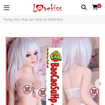
0
Trang chủ
/
Búp bê
/
Búp bê Nhật Bản