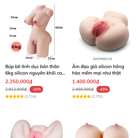
Búp bê tình dục bán thân
Âm đạo giả silicon hồng
6kg silicon nguyên khối cao
hào mềm mại như thật
cấp giá rẻ
2.250.000₫
1.400.000₫
2.812.000₫
2.456.000₫
-20%
-43%
(2,714)
(2,701)