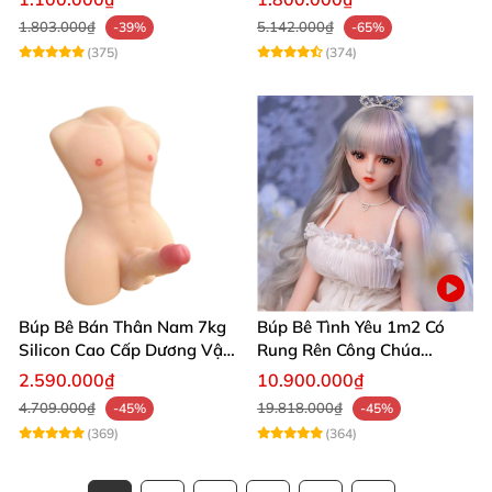
người thật
1.803.000₫
5.142.000₫
-39%
-65%
(375)
(374)
Búp Bê Bán Thân Nam 7kg
Búp Bê Tình Yêu 1m2 Có
Silicon Cao Cấp Dương Vật
Rung Rên Công Chúa
Giả Chân Thật Thiết Kế Cơ
Anime Xinh Đẹp
2.590.000₫
10.900.000₫
Bắp Quyến Rũ
4.709.000₫
19.818.000₫
-45%
-45%
(369)
(364)