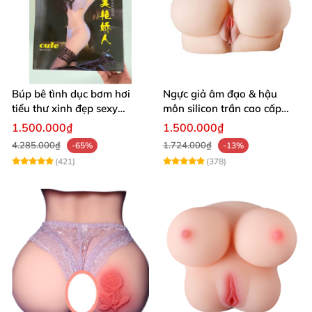
Búp bê tình dục bơm hơi
Ngực giả âm đạo & hậu
tiểu thư xinh đẹp sexy
môn silicon trần cao cấp
quyến rũ rung rên như thật
mềm mịn - Man
1.500.000₫
1.500.000₫
Mastuebator 3kg
4.285.000₫
1.724.000₫
-65%
-13%
(421)
(378)