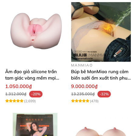
MANMIAO
Âm đạo giả silicone trần
Búp bê ManMiao rung cảm
tam giác vàng mềm mại
biến sưởi ấm xuất tinh phun
thật nhất
nước thông minh cao cấp
1.050.000₫
9.000.000₫
1.312.000₫
13.235.000₫
-20%
-32%
(2,699)
(478)