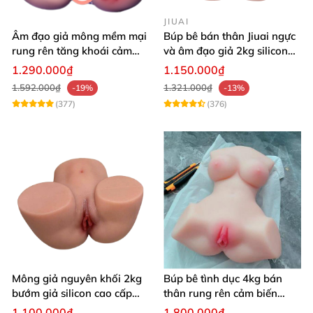
JIUAI
Âm đạo giả mông mềm mại
Búp bê bán thân Jiuai ngực
rung rên tăng khoái cảm
và âm đạo giả 2kg silicon
thủ dâm dễ dàng thoải mái
nguyên khối cao cấp
1.290.000₫
1.150.000₫
1.592.000₫
1.321.000₫
-19%
-13%
(377)
(376)
Mông giả nguyên khối 2kg
Búp bê tình dục 4kg bán
bướm giả silicon cao cấp
thân rung rên cảm biến
giá rẻ hotgirl Nhật Bản 18+
chân xoè hồng hào như
1.100.000₫
1.800.000₫