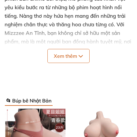
yêu kiều bước ra từ những bộ phim hoạt hình
nổi
tiếng. Nàng thơ này hứa hẹn mang đến những trải
nghiệm chân thực và thăng hoa chưa từng có. Với
Mizzzee An Tĩnh, bạn không chỉ sở hữu một sản
phẩm, mà là một người bạn đồng hành tuyệt mỹ, nơi
vẻ đẹp, công nghệ và chất lượng hòa quyện làm một.
Xem thêm
📂 Búp bê Nhật Bản