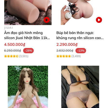
JIUAI
Âm đạo giả hình mông
Búp bê bán thân ngực
silicon Jiuai Nhật Bản 11kg
khủng rung rên silicon cao
kích cỡ thật
cấp kích thích cực đã
4.500.000₫
2.290.000₫
6.250.000₫
2.632.000₫
-28%
-13%
(3,501)
(3,499)