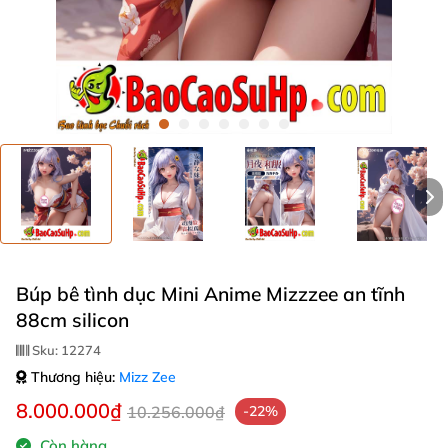
Búp bê tình dục Mini Anime Mizzzee an tĩnh
88cm silicon
Sku:
12274
Thương hiệu:
Mizz Zee
8.000.000₫
10.256.000₫
-22%
Còn hàng