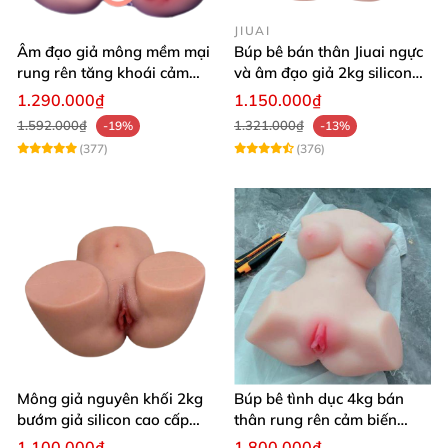
JIUAI
Âm đạo giả mông mềm mại
Búp bê bán thân Jiuai ngực
rung rên tăng khoái cảm
và âm đạo giả 2kg silicon
thủ dâm dễ dàng thoải mái
nguyên khối cao cấp
1.290.000₫
1.150.000₫
1.592.000₫
1.321.000₫
-19%
-13%
(377)
(376)
Mông giả nguyên khối 2kg
Búp bê tình dục 4kg bán
bướm giả silicon cao cấp
thân rung rên cảm biến
giá rẻ hotgirl Nhật Bản 18+
chân xoè hồng hào như
1.100.000₫
1.800.000₫