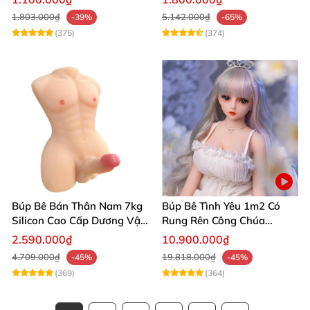
người thật
1.803.000₫
5.142.000₫
-39%
-65%
(375)
(374)
Búp Bê Bán Thân Nam 7kg
Búp Bê Tình Yêu 1m2 Có
Silicon Cao Cấp Dương Vật
Rung Rên Công Chúa
Giả Chân Thật Thiết Kế Cơ
Anime Xinh Đẹp
2.590.000₫
10.900.000₫
Bắp Quyến Rũ
4.709.000₫
19.818.000₫
-45%
-45%
(369)
(364)