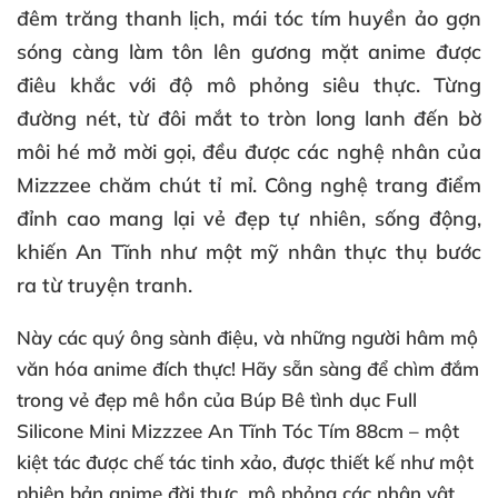
đêm trăng thanh lịch, mái tóc tím huyền ảo gợn
sóng càng làm tôn lên gương mặt anime được
điêu khắc với độ mô phỏng siêu thực. Từng
đường nét, từ đôi mắt to tròn long lanh đến bờ
môi hé mở mời gọi, đều được các nghệ nhân của
Mizzzee chăm chút tỉ mỉ. Công nghệ trang điểm
đỉnh cao mang lại vẻ đẹp tự nhiên, sống động,
khiến An Tĩnh như một mỹ nhân thực thụ bước
ra từ truyện tranh.
Này các quý ông sành điệu, và những người hâm mộ
văn hóa anime đích thực! Hãy sẵn sàng để chìm đắm
trong vẻ đẹp mê hồn của
Búp Bê tình dục Full
Silicone Mini Mizzzee An Tĩnh Tóc Tím 88cm
– một
kiệt tác được chế tác tinh xảo, được thiết kế như một
phiên bản anime đời thực, mô phỏng các nhân vật