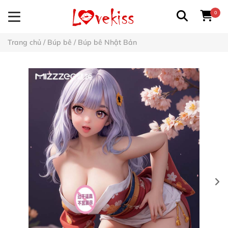
0
Trang chủ
/
Búp bê
/
Búp bê Nhật Bản