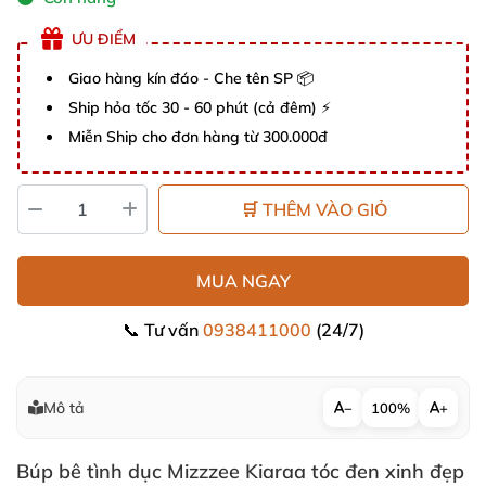
ƯU ĐIỂM
Giao hàng kín đáo - Che tên SP 📦
Ship hỏa tốc 30 - 60 phút (cả đêm) ⚡
Miễn Ship cho đơn hàng từ 300.000đ
🛒 THÊM VÀO GIỎ
MUA NGAY
📞 Tư vấn
0938411000
(24/7)
Mô tả
−
100%
+
Búp bê tình dục Mizzzee Kiaraa tóc đen xinh đẹp