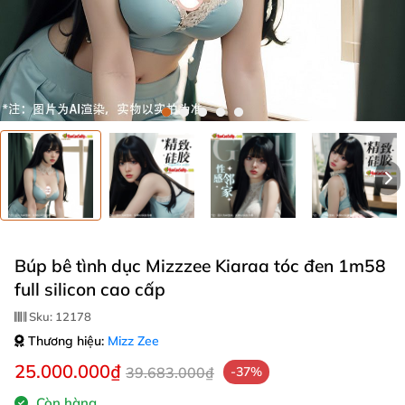
Búp bê tình dục Mizzzee Kiaraa tóc đen 1m58
full silicon cao cấp
Sku:
12178
Thương hiệu:
Mizz Zee
25.000.000₫
39.683.000₫
-37%
Còn hàng