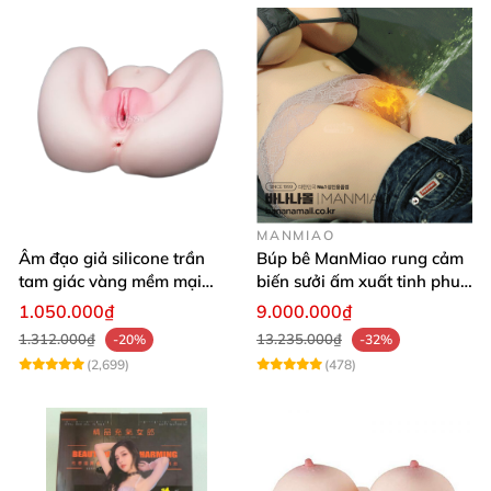
MANMIAO
Âm đạo giả silicone trần
Búp bê ManMiao rung cảm
tam giác vàng mềm mại
biến sưởi ấm xuất tinh phun
thật nhất
nước thông minh cao cấp
1.050.000₫
9.000.000₫
1.312.000₫
13.235.000₫
-20%
-32%
(2,699)
(478)