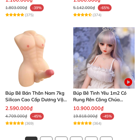
người thật
1.803.000₫
5.142.000₫
-39%
-65%
(375)
(374)
Búp Bê Bán Thân Nam 7kg
Búp Bê Tình Yêu 1m2 Có
Silicon Cao Cấp Dương Vật
Rung Rên Công Chúa
Giả Chân Thật Thiết Kế Cơ
Anime Xinh Đẹp
2.590.000₫
10.900.000₫
Bắp Quyến Rũ
4.709.000₫
19.818.000₫
-45%
-45%
(369)
(364)