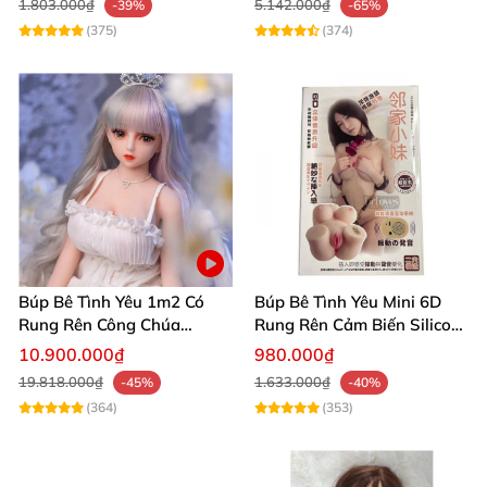
1.803.000₫
5.142.000₫
-39%
-65%
(375)
(374)
Búp Bê Tình Yêu 1m2 Có
Búp Bê Tình Yêu Mini 6D
Rung Rên Công Chúa
Rung Rên Cảm Biến Silicon
Anime Xinh Đẹp
Mềm Mịn
10.900.000₫
980.000₫
19.818.000₫
1.633.000₫
-45%
-40%
(364)
(353)