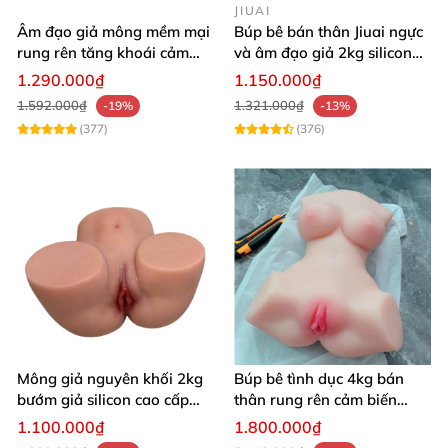
JIUAI
Âm đạo giả mông mềm mại
Búp bê bán thân Jiuai ngực
rung rên tăng khoái cảm
và âm đạo giả 2kg silicon
thủ dâm dễ dàng thoải mái
nguyên khối cao cấp
1.290.000₫
1.150.000₫
1.592.000₫
1.321.000₫
-19%
-13%
(377)
(376)
Mông giả nguyên khối 2kg
Búp bê tình dục 4kg bán
bướm giả silicon cao cấp
thân rung rên cảm biến
giá rẻ hotgirl Nhật Bản 18+
chân xoè hồng hào như
1.100.000₫
1.800.000₫
người thật