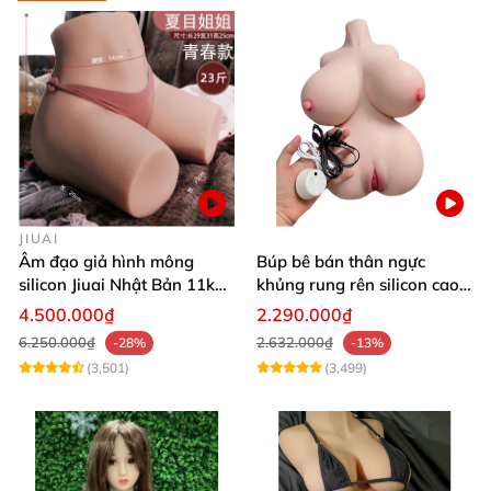
JIUAI
Âm đạo giả hình mông
Búp bê bán thân ngực
silicon Jiuai Nhật Bản 11kg
khủng rung rên silicon cao
kích cỡ thật
cấp kích thích cực đã
4.500.000₫
2.290.000₫
6.250.000₫
2.632.000₫
-28%
-13%
(3,501)
(3,499)