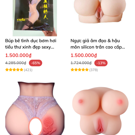
Búp bê tình dục bơm hơi
Ngực giả âm đạo & hậu
tiểu thư xinh đẹp sexy
môn silicon trần cao cấp
quyến rũ rung rên như thật
mềm mịn - Man
1.500.000₫
1.500.000₫
Mastuebator 3kg
4.285.000₫
1.724.000₫
-65%
-13%
(421)
(378)