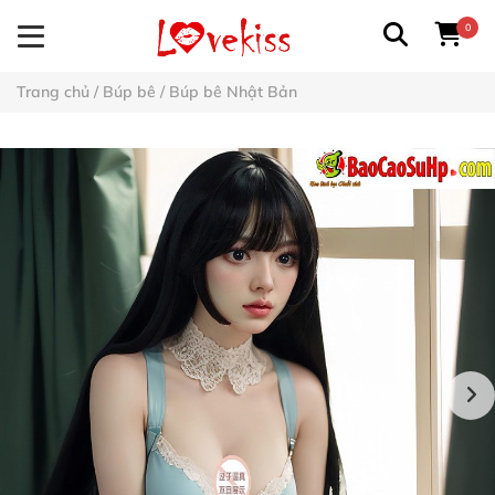
0
Trang chủ
/
Búp bê
/
Búp bê Nhật Bản