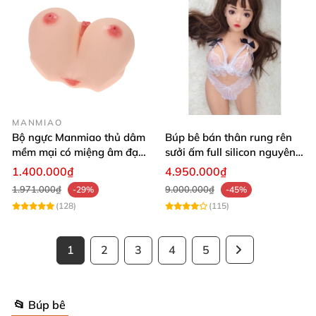
MANMIAO
Bộ ngực Manmiao thủ dâm
Búp bê bán thân rung rên
mềm mại có miệng âm đạo
sưởi ấm full silicon nguyên
thật
khối
1.400.000₫
4.950.000₫
1.971.000₫
9.000.000₫
-29%
-45%
(128)
(115)
1
2
3
4
5
📂 Búp bê