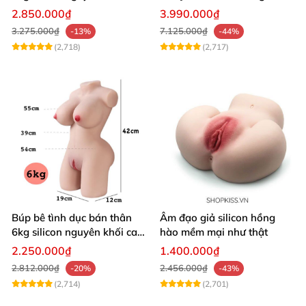
cấp
Siêu Thật
2.850.000₫
3.990.000₫
3.275.000₫
7.125.000₫
-13%
-44%
(2,718)
(2,717)
Búp bê tình dục bán thân
Âm đạo giả silicon hồng
6kg silicon nguyên khối cao
hào mềm mại như thật
cấp giá rẻ
2.250.000₫
1.400.000₫
2.812.000₫
2.456.000₫
-20%
-43%
(2,714)
(2,701)