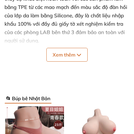
bằng TPE từ các mao mạch đến màu sắc độ đàn hồi
của lớp da làm bằng Silicone, đây là chất liệu nhập
khẩu 100% với đầy đủ giấy tờ xét nghiệm kiểm tra
của các phòng LAB bên thứ 3 đảm bảo an toàn với
người sử dụng.
Đầu cấy tóc liền khối giúp tạo sự liền mạch và chân
Xem thêm
thật hơn dễ chăm sóc tóc hơn cho sản phẩm
Bộ xương Yoga Evo thế hệ mới giúp búp bê tình dục
tạo được nhiều tư thế khó hơn
Đứng sản phẩm đã tích hợp bộ đinh tăng cứng ở
📂 Búp bê Nhật Bản
chân giúp sản phẩm có thể đứng để trưng bày hoặc
cosplay sản phẩm này.