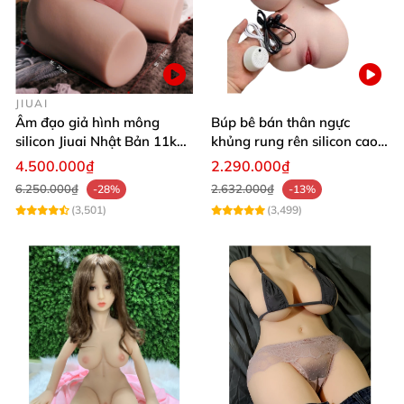
JIUAI
Âm đạo giả hình mông
Búp bê bán thân ngực
silicon Jiuai Nhật Bản 11kg
khủng rung rên silicon cao
kích cỡ thật
cấp kích thích cực đã
4.500.000₫
2.290.000₫
6.250.000₫
2.632.000₫
-28%
-13%
(3,501)
(3,499)