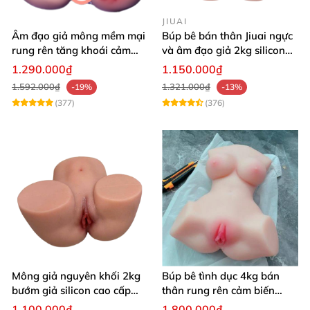
JIUAI
Âm đạo giả mông mềm mại
Búp bê bán thân Jiuai ngực
rung rên tăng khoái cảm
và âm đạo giả 2kg silicon
thủ dâm dễ dàng thoải mái
nguyên khối cao cấp
1.290.000₫
1.150.000₫
1.592.000₫
1.321.000₫
-19%
-13%
(377)
(376)
Mông giả nguyên khối 2kg
Búp bê tình dục 4kg bán
bướm giả silicon cao cấp
thân rung rên cảm biến
giá rẻ hotgirl Nhật Bản 18+
chân xoè hồng hào như
1.100.000₫
1.800.000₫