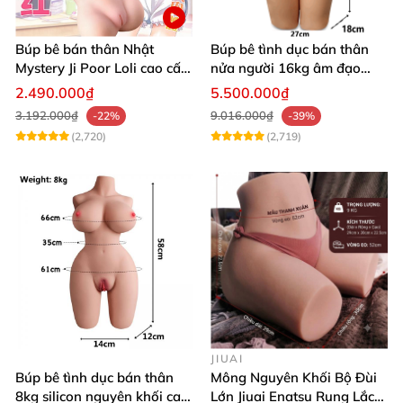
Búp bê bán thân Nhật
Búp bê tình dục bán thân
Mystery Ji Poor Loli cao cấp
nửa người 16kg âm đạo
6kg
silicon khít hồng có khung
2.490.000₫
5.500.000₫
3.192.000₫
9.016.000₫
-22%
-39%
(2,720)
(2,719)
JIUAI
Búp bê tình dục bán thân
Mông Nguyên Khối Bộ Đùi
8kg silicon nguyên khối cao
Lớn Jiuai Enatsu Rung Lắc