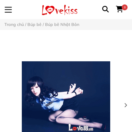
0
Trang chủ
/
Búp bê
/
Búp bê Nhật Bản