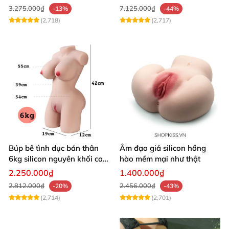
3.275.000₫
7.125.000₫
-13%
-44%
(2,718)
(2,717)
Búp bê tình dục bán thân
Âm đạo giả silicon hồng
6kg silicon nguyên khối cao
hào mềm mại như thật
cấp giá rẻ
2.250.000₫
1.400.000₫
2.812.000₫
2.456.000₫
-20%
-43%
(2,714)
(2,701)