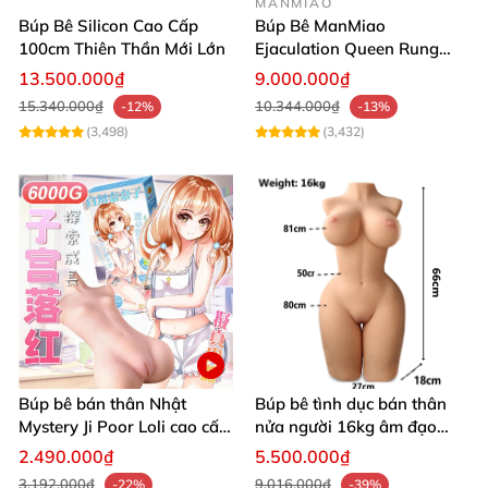
MANMIAO
trường.
Búp Bê Silicon Cao Cấp
Búp Bê ManMiao
100cm Thiên Thần Mới Lớn
Ejaculation Queen Rung
Cảm Biến Sưởi Ấm Xuất
13.500.000₫
9.000.000₫
Tinh
15.340.000₫
10.344.000₫
-12%
-13%
(3,498)
(3,432)
Búp bê bán thân Nhật
Búp bê tình dục bán thân
Mystery Ji Poor Loli cao cấp
nửa người 16kg âm đạo
6kg
silicon khít hồng có khung
2.490.000₫
5.500.000₫
3.192.000₫
9.016.000₫
-22%
-39%