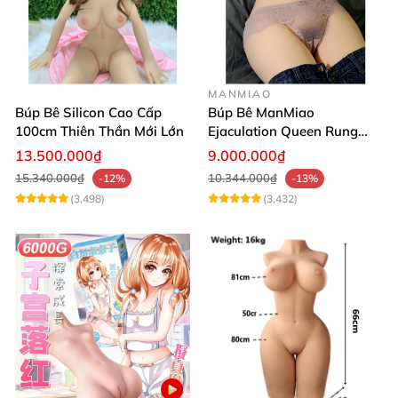
MANMIAO
Búp Bê Silicon Cao Cấp
Búp Bê ManMiao
100cm Thiên Thần Mới Lớn
Ejaculation Queen Rung
Cảm Biến Sưởi Ấm Xuất
13.500.000₫
9.000.000₫
Tinh
15.340.000₫
10.344.000₫
-12%
-13%
(3,498)
(3,432)