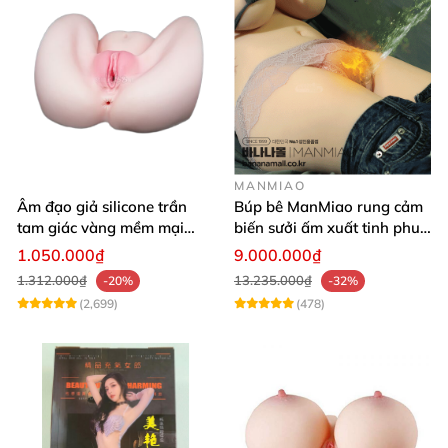
MANMIAO
Âm đạo giả silicone trần
Búp bê ManMiao rung cảm
tam giác vàng mềm mại
biến sưởi ấm xuất tinh phun
thật nhất
nước thông minh cao cấp
1.050.000₫
9.000.000₫
1.312.000₫
13.235.000₫
-20%
-32%
(2,699)
(478)