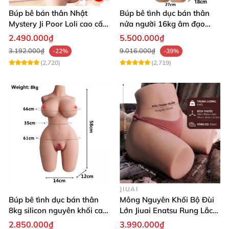
Búp bê bán thân Nhật
Búp bê tình dục bán thân
Mystery Ji Poor Loli cao cấp
nửa người 16kg âm đạo
6kg
silicon khít hồng có khung
2.490.000₫
5.500.000₫
3.192.000₫
9.016.000₫
-22%
-39%
(2,720)
(2,719)
JIUAI
Búp bê tình dục bán thân
Mông Nguyên Khối Bộ Đùi
8kg silicon nguyên khối cao
Lớn Jiuai Enatsu Rung Lắc
cấp
Siêu Thật
2.850.000₫
3.990.000₫