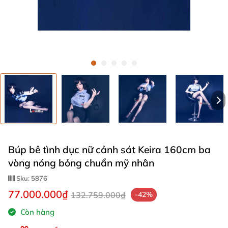
Búp bê tình dục nữ cảnh sát Keira 160cm ba
vòng nóng bỏng chuẩn mỹ nhân
Sku:
5876
77.000.000₫
132.759.000₫
-42%
Còn hàng