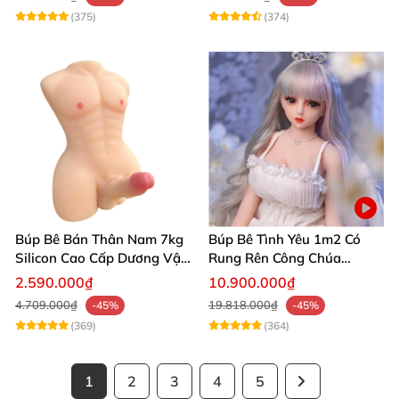
(375)
(374)
Búp Bê Bán Thân Nam 7kg
Búp Bê Tình Yêu 1m2 Có
Silicon Cao Cấp Dương Vật
Rung Rên Công Chúa
Giả Chân Thật Thiết Kế Cơ
Anime Xinh Đẹp
2.590.000₫
10.900.000₫
Bắp Quyến Rũ
4.709.000₫
19.818.000₫
-45%
-45%
(369)
(364)
1
2
3
4
5