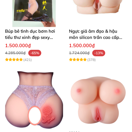
Búp bê tình dục bơm hơi
Ngực giả âm đạo & hậu
tiểu thư xinh đẹp sexy
môn silicon trần cao cấp
quyến rũ rung rên như thật
mềm mịn - Man
1.500.000₫
1.500.000₫
Mastuebator 3kg
4.285.000₫
1.724.000₫
-65%
-13%
(421)
(378)