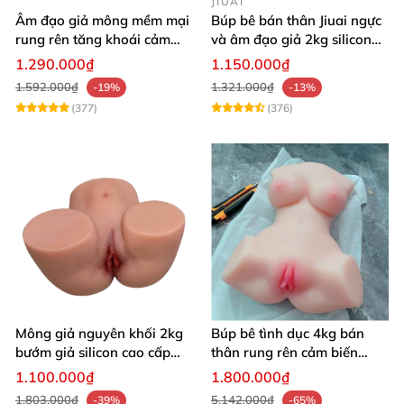
JIUAI
Âm đạo giả mông mềm mại
Búp bê bán thân Jiuai ngực
rung rên tăng khoái cảm
và âm đạo giả 2kg silicon
thủ dâm dễ dàng thoải mái
nguyên khối cao cấp
1.290.000₫
1.150.000₫
1.592.000₫
1.321.000₫
-19%
-13%
(377)
(376)
Mông giả nguyên khối 2kg
Búp bê tình dục 4kg bán
bướm giả silicon cao cấp
thân rung rên cảm biến
giá rẻ hotgirl Nhật Bản 18+
chân xoè hồng hào như
1.100.000₫
1.800.000₫
người thật
1.803.000₫
5.142.000₫
-39%
-65%