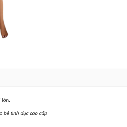
 lớn.
p bê tình dục cao cấp
g