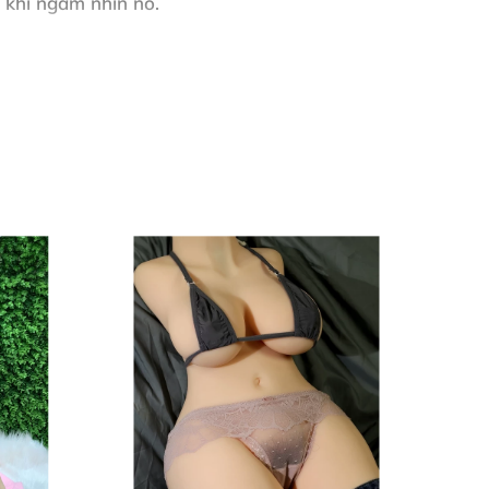
ê khi ngắm nhìn nó.
với giá trị chỉ bằng một chiếc Iphone mới.
Việt Nam.
hoàn thiện 1 con búp bê mất từ 2 – 3 tuần.
ệu được dùng trong sản xuất là loại cao cấp
 đã là công ty sản xuất uy tín và tham vọng