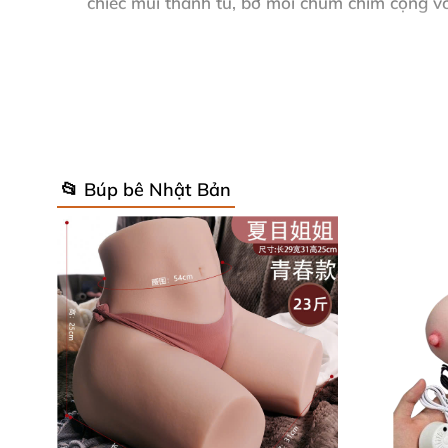
chiếc mũi thanh tú, bờ môi chúm chím cộng vớ
Anh em có thể có được một cô gấu yêu ngon là
Búp bê tình dục cao cấp thiên thần mới lớn đ
Các loại sản phẩm búp bê tình dục được các n
Mọi chi tiết đều được làm từ khuôn người mẫu 
nhất. Với mong muốn đem đến sự hài lòng và u
📂 Búp bê Nhật Bản
nhất trong ngành sản xuất búp bê tình dục trê