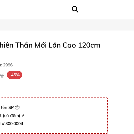
Thiên Thần Mới Lớn Cao 120cm
u:
2986
0₫
-45%
 tên SP 📦
út (cả đêm) ⚡
 từ 300.000đ