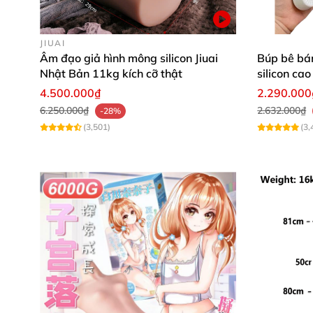
JIUAI
Âm đạo giả hình mông silicon Jiuai
Búp bê bá
Nhật Bản 11kg kích cỡ thật
silicon cao
4.500.000₫
2.290.000
6.250.000₫
2.632.000₫
-28%
(3,501)
(3,