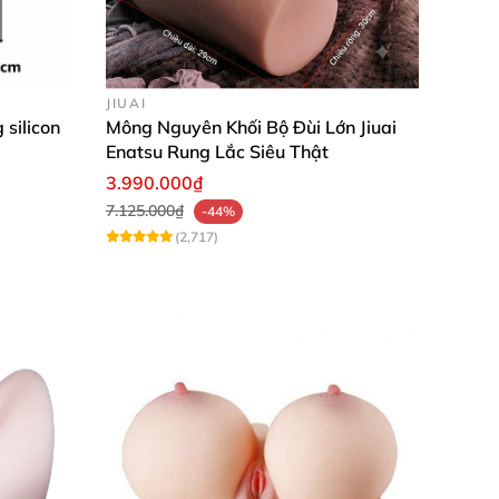
JIUAI
 silicon
Mông Nguyên Khối Bộ Đùi Lớn Jiuai
 toàn khi sử dụng.
Enatsu Rung Lắc Siêu Thật
3.990.000₫
7.125.000₫
-44%
(2,717)
sẽ vô cùng bất ngờ với độ khít bót khi dương