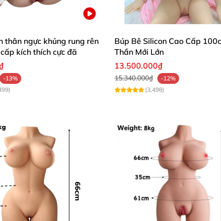
n thân ngực khủng rung rên
Búp Bê Silicon Cao Cấp 100
 cấp kích thích cực đã
Thần Mới Lớn
₫
13.500.000₫
15.340.000₫
-13%
-12%
499)
(3,498)