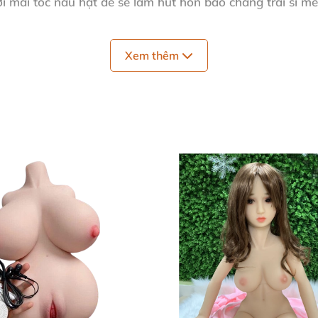
i mái tóc nâu hạt dẻ sẽ làm hút hồn bao chàng trai si m
nh cành đào, với làn da trắng trẻo,mềm mại và mịn màng 
ã được các nhà sản xuất đồ chơi tình dục phân phối đến 
Xem thêm
ghệ nhân Nhật Bản thực hiện vô cùng tỉ mỉ, thời gian để 
của diễn viên thật, để đảm bảo tính chân thực và chất li
y tín tuyệt đối với quý khách hàng, Sweet Doll hiện nay
n thế giới.