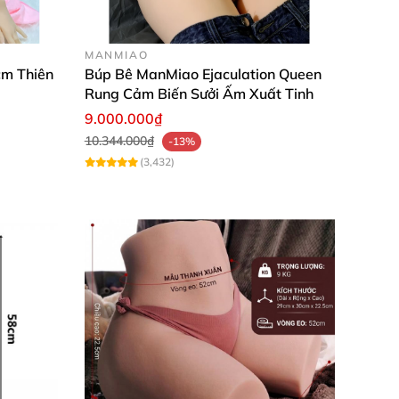
MANMIAO
cm Thiên
Búp Bê ManMiao Ejaculation Queen
Rung Cảm Biến Sưởi Ấm Xuất Tinh
9.000.000₫
10.344.000₫
-13%
(3,432)