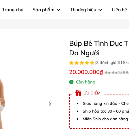
Trang chủ
Sản phẩm
Thương hiệu
Liên hệ
Búp Bê Tình Dục 
Da Người
|
3 đánh giá
|
Sk
20.000.000₫
36.364.00
Còn hàng
ƯU ĐIỂM
Giao hàng kín đáo - Che
Ship hỏa tốc 30 - 60 ph
Miễn Ship cho đơn hàng