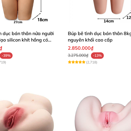
h dục bán thân nửa người
Búp bê tình dục bán thân 8kg
hiên thần mới lớn BB244 nên mua ở đâu để đảm bảo chất lượng và an
o silicon khít hồng có
nguyên khối cao cấp
₫
2.850.000₫
3.275.000₫
-39%
-13%
hiên thần mới lớn BB244
719)
(2,718)
iác làm tình như thật với cô nàng búp bê tình dục. Bạn 
g