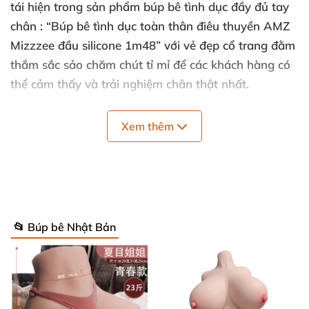
tái hiện trong sản phẩm búp bê tình dục đầy đủ tay
chân : “Búp bê tình dục toàn thân điêu thuyền AMZ
Mizzzee đầu silicone 1m48” với vẻ đẹp cổ trang đằm
thắm sắc sảo chăm chút tỉ mỉ để các khách hàng có
thể cảm thấy và trải nghiệm chân thật nhất.
Với phần thân làm bằng TPE nhưng đầu làm bằng
Xem thêm
silicone nên đẹp chi tiết khắc họa mỹ nhân chim sa
ca lặn của trung quốc thời trẻ trung son sắt nhất,
bạn sẽ thấy sống mũi cao đôi mắt bồ câu luyến láy,
nụ cười chúm chím của nàng.
Khuôn trăng đầy đặn nét ngài nở nang, nàng điều
📂 Búp bê Nhật Bản
thuyền này có thân hình vô cùng mỹ lệ với bộ ngực
to nảy nở thắt đáy lưng ong, làn da trắng sứ đôi
chân thon dài đúng chuẩn thiếu nữ ngày xưa.