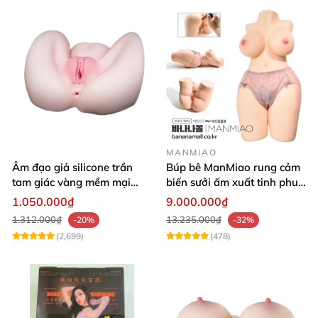
MANMIAO
Âm đạo giả silicone trần
Búp bê ManMiao rung cảm
tam giác vàng mềm mại
biến sưởi ấm xuất tinh phun
thật nhất
nước thông minh cao cấp
1.050.000₫
9.000.000₫
1.312.000₫
13.235.000₫
-20%
-32%
(2,699)
(478)