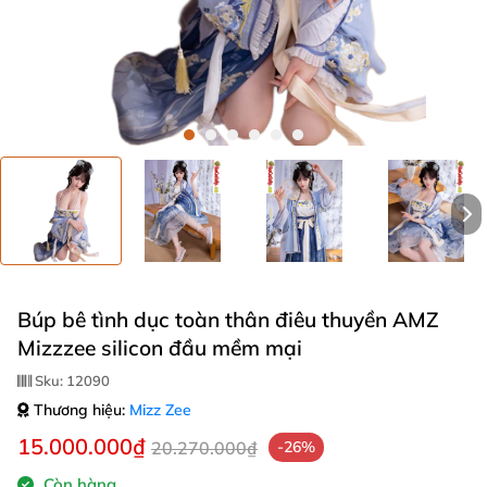
Búp bê tình dục toàn thân điêu thuyền AMZ
Mizzzee silicon đầu mềm mại
Sku:
12090
Thương hiệu:
Mizz Zee
15.000.000₫
20.270.000₫
-26%
Còn hàng