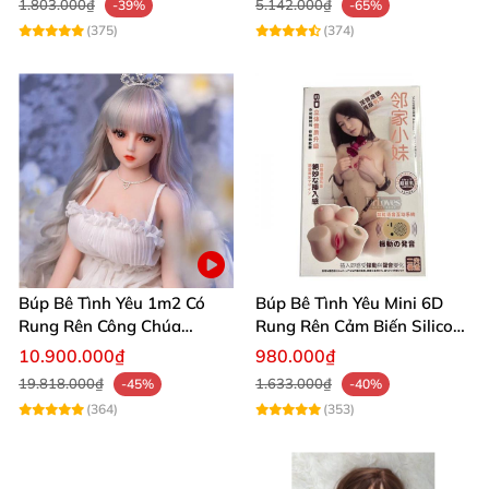
1.803.000₫
5.142.000₫
-39%
-65%
(375)
(374)
Búp Bê Tình Yêu 1m2 Có
Búp Bê Tình Yêu Mini 6D
Rung Rên Công Chúa
Rung Rên Cảm Biến Silicon
Anime Xinh Đẹp
Mềm Mịn
10.900.000₫
980.000₫
3.Ảnh chụp sản phẩm búp bê tại hãng
19.818.000₫
1.633.000₫
-45%
-40%
(364)
(353)