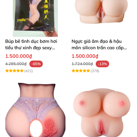
Búp bê tình dục bơm hơi
Ngực giả âm đạo & hậu
tiểu thư xinh đẹp sexy
môn silicon trần cao cấp
quyến rũ rung rên như thật
mềm mịn - Man
1.500.000₫
1.500.000₫
Mastuebator 3kg
4.285.000₫
1.724.000₫
-65%
-13%
(421)
(378)