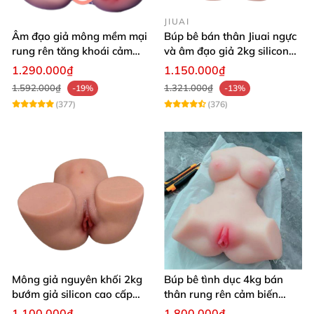
JIUAI
Âm đạo giả mông mềm mại
Búp bê bán thân Jiuai ngực
rung rên tăng khoái cảm
và âm đạo giả 2kg silicon
thủ dâm dễ dàng thoải mái
nguyên khối cao cấp
1.290.000₫
1.150.000₫
1.592.000₫
1.321.000₫
-19%
-13%
(377)
(376)
Mông giả nguyên khối 2kg
Búp bê tình dục 4kg bán
bướm giả silicon cao cấp
thân rung rên cảm biến
giá rẻ hotgirl Nhật Bản 18+
chân xoè hồng hào như
1.100.000₫
1.800.000₫