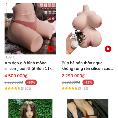
JIUAI
Âm đạo giả hình mông
Búp bê bán thân ngực
silicon Jiuai Nhật Bản 11kg
khủng rung rên silicon cao
kích cỡ thật
cấp kích thích cực đã
4.500.000₫
2.290.000₫
6.250.000₫
2.632.000₫
-28%
-13%
(3,501)
(3,499)