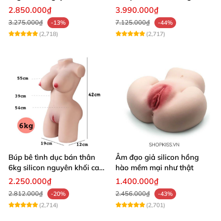
cấp
Siêu Thật
2.850.000₫
3.990.000₫
3.275.000₫
7.125.000₫
-13%
-44%
(2,718)
(2,717)
Búp bê tình dục bán thân
Âm đạo giả silicon hồng
6kg silicon nguyên khối cao
hào mềm mại như thật
cấp giá rẻ
2.250.000₫
1.400.000₫
2.812.000₫
2.456.000₫
-20%
-43%
(2,714)
(2,701)