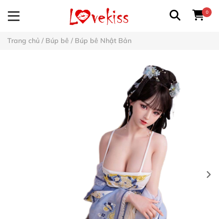
0
Trang chủ
/
Búp bê
/
Búp bê Nhật Bản