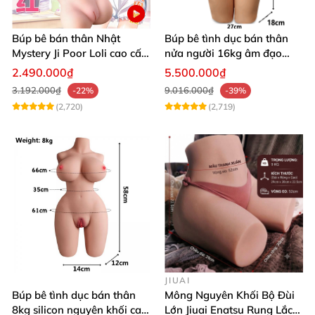
Búp bê bán thân Nhật
Búp bê tình dục bán thân
Mystery Ji Poor Loli cao cấp
nửa người 16kg âm đạo
6kg
silicon khít hồng có khung
2.490.000₫
5.500.000₫
3.192.000₫
9.016.000₫
-22%
-39%
(2,720)
(2,719)
JIUAI
Búp bê tình dục bán thân
Mông Nguyên Khối Bộ Đùi
8kg silicon nguyên khối cao
Lớn Jiuai Enatsu Rung Lắc