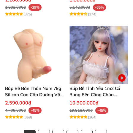
người thật
1.803.000₫
5.142.000₫
-39%
-65%
(375)
(374)
Búp Bê Bán Thân Nam 7kg
Búp Bê Tình Yêu 1m2 Có
Silicon Cao Cấp Dương Vật
Rung Rên Công Chúa
Giả Chân Thật Thiết Kế Cơ
Anime Xinh Đẹp
2.590.000₫
10.900.000₫
Bắp Quyến Rũ
4.709.000₫
19.818.000₫
-45%
-45%
(369)
(364)