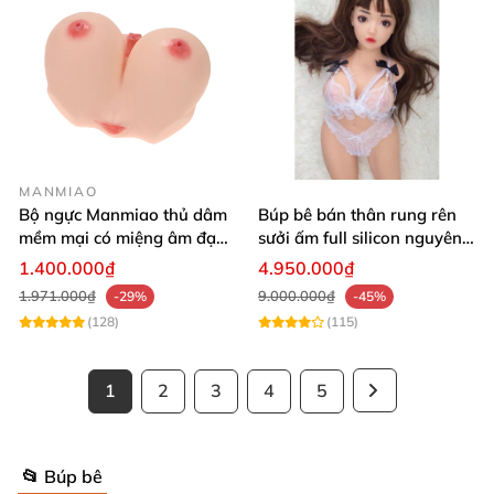
MANMIAO
Bộ ngực Manmiao thủ dâm
Búp bê bán thân rung rên
mềm mại có miệng âm đạo
sưởi ấm full silicon nguyên
thật
khối
1.400.000₫
4.950.000₫
1.971.000₫
9.000.000₫
-29%
-45%
(128)
(115)
1
2
3
4
5
📂 Búp bê