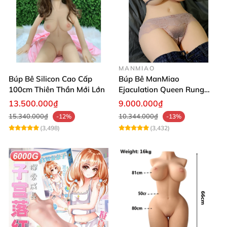
MANMIAO
Búp Bê Silicon Cao Cấp
Búp Bê ManMiao
100cm Thiên Thần Mới Lớn
Ejaculation Queen Rung
Cảm Biến Sưởi Ấm Xuất
13.500.000₫
9.000.000₫
Tinh
15.340.000₫
10.344.000₫
-12%
-13%
(3,498)
(3,432)