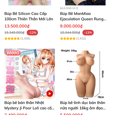
MANMIAO
Búp Bê Silicon Cao Cấp
Búp Bê ManMiao
100cm Thiên Thần Mới Lớn
Ejaculation Queen Rung
Cảm Biến Sưởi Ấm Xuất
13.500.000₫
9.000.000₫
Tinh
15.340.000₫
10.344.000₫
-12%
-13%
(3,498)
(3,432)
Búp bê bán thân Nhật
Búp bê tình dục bán thân
Mystery Ji Poor Loli cao cấp
nửa người 16kg âm đạo
Danh mục
6kg
silicon khít hồng có khung