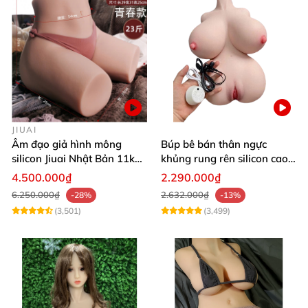
JIUAI
Âm đạo giả hình mông
Búp bê bán thân ngực
silicon Jiuai Nhật Bản 11kg
khủng rung rên silicon cao
kích cỡ thật
cấp kích thích cực đã
4.500.000₫
2.290.000₫
6.250.000₫
2.632.000₫
-28%
-13%
(3,501)
(3,499)