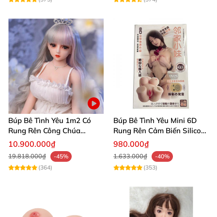
Búp Bê Tình Yêu 1m2 Có
Búp Bê Tình Yêu Mini 6D
Rung Rên Công Chúa
Rung Rên Cảm Biến Silicon
Anime Xinh Đẹp
Mềm Mịn
10.900.000₫
980.000₫
19.818.000₫
1.633.000₫
-45%
-40%
(364)
(353)