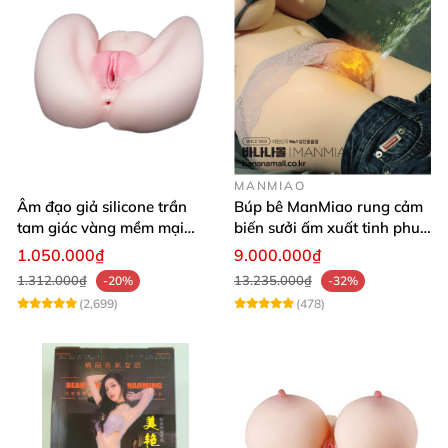
MANMIAO
Âm đạo giả silicone trần
Búp bê ManMiao rung cảm
tam giác vàng mềm mại
biến sưởi ấm xuất tinh phun
thật nhất
nước thông minh cao cấp
1.050.000₫
9.000.000₫
1.312.000₫
13.235.000₫
-20%
-32%
(2,699)
(478)