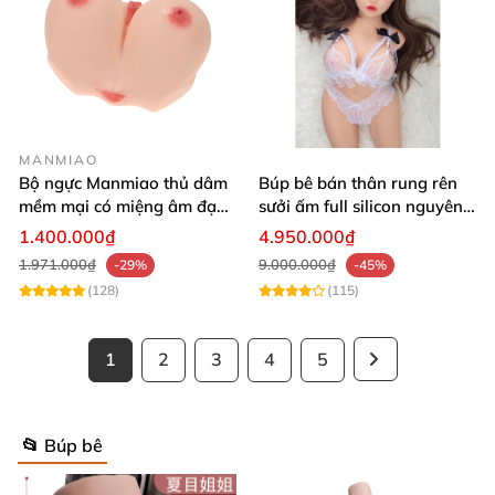
MANMIAO
Bộ ngực Manmiao thủ dâm
Búp bê bán thân rung rên
mềm mại có miệng âm đạo
sưởi ấm full silicon nguyên
thật
khối
1.400.000₫
4.950.000₫
1.971.000₫
9.000.000₫
-29%
-45%
(128)
(115)
1
2
3
4
5
📂 Búp bê