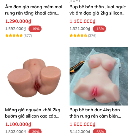
JIUAI
Âm đạo giả mông mềm mại
Búp bê bán thân Jiuai ngực
rung rên tăng khoái cảm
và âm đạo giả 2kg silicon
thủ dâm dễ dàng thoải mái
nguyên khối cao cấp
1.290.000₫
1.150.000₫
1.592.000₫
1.321.000₫
-19%
-13%
(377)
(376)
Mông giả nguyên khối 2kg
Búp bê tình dục 4kg bán
bướm giả silicon cao cấp
thân rung rên cảm biến
giá rẻ hotgirl Nhật Bản 18+
chân xoè hồng hào như
1.100.000₫
1.800.000₫
người thật
1.803.000₫
5.142.000₫
-39%
-65%