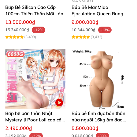
MANMIAO
Búp Bê Silicon Cao Cấp
Búp Bê ManMiao
100cm Thiên Thần Mới Lớn
Ejaculation Queen Rung
Cảm Biến Sưởi Ấm Xuất
13.500.000₫
9.000.000₫
Tinh
15.340.000₫
10.344.000₫
-12%
-13%
(3,498)
(3,432)
Búp bê bán thân Nhật
Búp bê tình dục bán thân
Mystery Ji Poor Loli cao cấp
nửa người 16kg âm đạo
6kg
silicon khít hồng có khung
—Video quay tại shop baocaosuhp.com
2.490.000₫
5.500.000₫
3.192.000₫
9.016.000₫
-22%
-39%