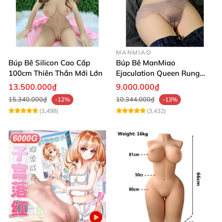
MANMIAO
Búp Bê Silicon Cao Cấp
Búp Bê ManMiao
100cm Thiên Thần Mới Lớn
Ejaculation Queen Rung
Cảm Biến Sưởi Ấm Xuất
13.500.000₫
9.000.000₫
Tinh
15.340.000₫
10.344.000₫
-12%
-13%
(3,498)
(3,432)