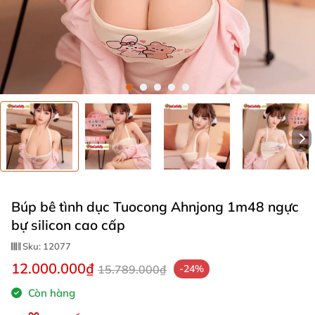
Búp bê tình dục Tuocong Ahnjong 1m48 ngực
bự silicon cao cấp
Sku:
12077
12.000.000₫
15.789.000₫
-24%
Còn hàng