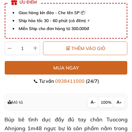
ƯU ĐIỂM
Giao hàng kín đáo - Che tên SP 📦
Ship hỏa tốc 30 - 60 phút (cả đêm) ⚡
Miễn Ship cho đơn hàng từ 300.000đ
🛒 THÊM VÀO GIỎ
MUA NGAY
📞 Tư vấn
0938411000
(24/7)
Mô tả
−
100%
+
Búp bê tình dục đầy đủ tay chân Tuocong
Ahnjong 1m48 ngực bự là sản phẩm nằm trong