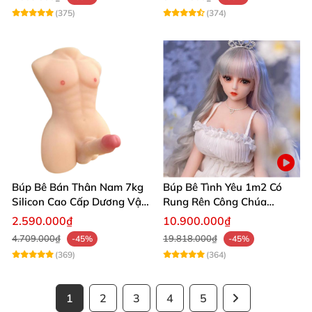
(375)
(374)
Búp Bê Bán Thân Nam 7kg
Búp Bê Tình Yêu 1m2 Có
Silicon Cao Cấp Dương Vật
Rung Rên Công Chúa
Giả Chân Thật Thiết Kế Cơ
Anime Xinh Đẹp
2.590.000₫
10.900.000₫
Bắp Quyến Rũ
4.709.000₫
19.818.000₫
-45%
-45%
(369)
(364)
1
2
3
4
5