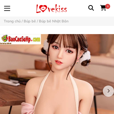
0
Trang chủ
/
Búp bê
/
Búp bê Nhật Bản