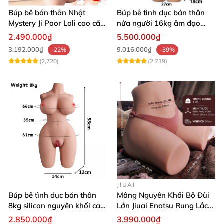
Búp bê bán thân Nhật
Búp bê tình dục bán thân
Mystery Ji Poor Loli cao cấp
nửa người 16kg âm đạo
6kg
silicon khít hồng có khung
2.490.000₫
5.500.000₫
3.192.000₫
9.016.000₫
-22%
-39%
(2,720)
(2,719)
JIUAI
Búp bê tình dục bán thân
Mông Nguyên Khối Bộ Đùi
8kg silicon nguyên khối cao
Lớn Jiuai Enatsu Rung Lắc
cấp
Siêu Thật
2.850.000₫
3.990.000₫