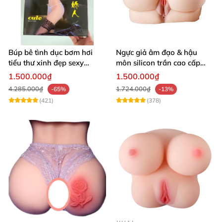
Búp bê tình dục bơm hơi
Ngực giả âm đạo & hậu
tiểu thư xinh đẹp sexy
môn silicon trần cao cấp
quyến rũ rung rên như thật
mềm mịn - Man
1.500.000₫
1.500.000₫
Mastuebator 3kg
4.285.000₫
1.724.000₫
-65%
-13%
(421)
(378)