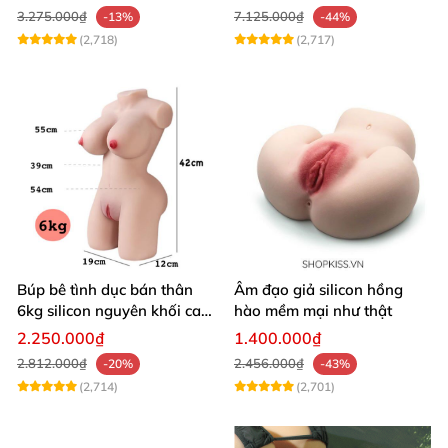
3.275.000₫
7.125.000₫
-13%
-44%
(2,718)
(2,717)
Búp bê tình dục bán thân
Âm đạo giả silicon hồng
6kg silicon nguyên khối cao
hào mềm mại như thật
cấp giá rẻ
2.250.000₫
1.400.000₫
2.812.000₫
2.456.000₫
-20%
-43%
(2,714)
(2,701)