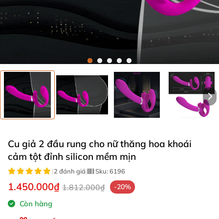
Cu giả 2 đầu rung cho nữ thăng hoa khoái
cảm tột đỉnh silicon mềm mịn
|
2 đánh giá
|
Sku:
6196
1.450.000₫
1.812.000₫
-20%
Còn hàng