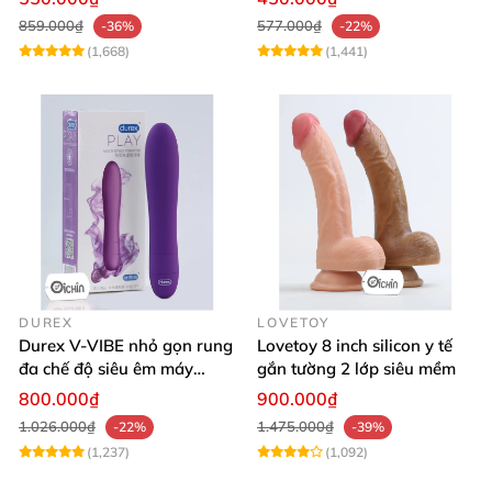
859.000₫
577.000₫
-36%
-22%
(1,668)
(1,441)
DUREX
LOVETOY
Durex V-VIBE nhỏ gọn rung
Lovetoy 8 inch silicon y tế
đa chế độ siêu êm máy
gắn tường 2 lớp siêu mềm
massage tinh yêu
800.000₫
900.000₫
1.026.000₫
1.475.000₫
-22%
-39%
(1,237)
(1,092)