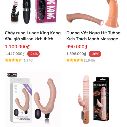
Chày rung Luoge King Kong
Dương Vật Ngựa Hít Tường
đầu giả silicon kích thích
Kích Thích Mạnh Massage
sâu giải tỏa sinh lý
Hậu Môn Đồ Chơi Gay
1.100.000₫
990.000₫
1.447.000₫
1.596.000₫
-24%
-38%
(1,946)
(1,945)