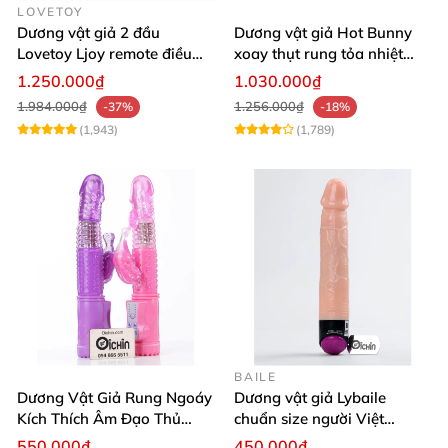
LOVETOY
Dương vật giả 2 đầu
Dương vật giả Hot Bunny
Lovetoy Ljoy remote điều
xoay thụt rung tỏa nhiệt
khiển pin sạc
massage điểm G
1.250.000₫
1.030.000₫
1.984.000₫
1.256.000₫
-37%
-18%
(1,943)
(1,789)
BAILE
Dương Vật Giả Rung Ngoáy
Dương vật giả Lybaile
Kích Thích Âm Đạo Thủ
chuẩn size người Việt
Dâm Cho Nữ
silicone mềm thơm
550.000₫
450.000₫