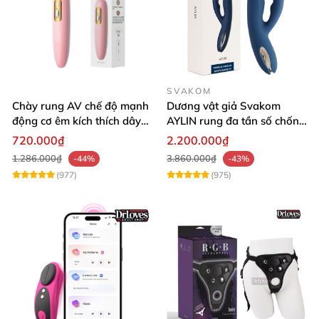
SVAKOM
Chày rung AV chế độ mạnh
Dương vật giả Svakom
động cơ êm kích thích dây
AYLIN rung đa tần số chống
thần kinh nữ
nước sạc pin tiện lợi
720.000₫
2.200.000₫
1.286.000₫
3.860.000₫
-44%
-43%
(977)
(975)