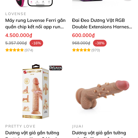
LOVENSE
Máy rung Lovense Ferri gắn
Đai Đeo Dương Vật RGB
quần chip kết nối app rung
Double Extensions Harness
mạnh mẽ
Silicon
4.500.000₫
600.000₫
5.357.000₫
968.000₫
-16%
-38%
(974)
(970)
PRETTY LOVE
JIUAI
Dương vật giả gắn tường
Dương vật giả gắn tường