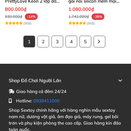
PrettyLove Keon 2 lớp da
gai nổi silicon mềm mại
silicon mềm
tăng khoái cảm
800.000₫
1.080.000₫
930.000₫
1.742.000₫
-14%
-38%
(968)
(968)
1
2
3
4
5
Shop Đồ Chơi Người Lớn
Giao hàng cả đêm 24/24
Hotline:
0938411000
Shop Sextoy chính hãng với hàng nghìn mẫu sextoy
nam nữ, dương vật giả, âm đạo giả, máy rung, gel bôi
trơn và phụ kiện phòng the cao cấp. Giao hàng kín đáo
toàn quốc.