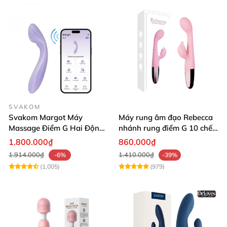
SVAKOM
Svakom Margot Máy
Máy rung âm đạo Rebecca
Massage Điểm G Hai Động
nhánh rung điểm G 10 chế
Cơ Có Sưởi Ấm Điều Khiển
độ
1.800.000₫
860.000₫
App Thông Minh
1.914.000₫
1.410.000₫
-6%
-39%
(1,005)
(979)