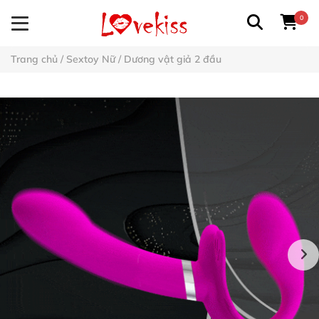
0
Trang chủ
/
Sextoy Nữ
/
Dương vật giả 2 đầu