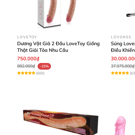
Hãy thể hiện tình yêu với một nửa của mình b
LOVETOY
LOVENSE
Dương Vật Giả 2 Đầu LoveToy Giống
Súng Love
Thật Giải Tỏa Nhu Cầu
Điều Khiể
Sản phẩm thiết kế với chất
750.000₫
30.000.0
882.000₫
37.975.000₫
-15%
(660)
(63