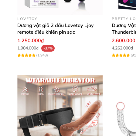
LOVETOY
PRETTY L
Dương vật giả 2 đầu Lovetoy Ljoy
Dương Vật
remote điều khiển pin sạc
Thunderbi
1.250.000₫
2.600.000
1.984.000₫
4.262.000₫
-37%
(1,943)
(91
Dù là nữ nhưng bạn vẫn có thể chứng minh
dương vật dây đeo có ru