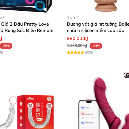
OVE
BAILE
 Giả 2 Đầu Pretty Love
Dương vật giả hít tường Bail
rd Rung Sốc Điện Remote
nhánh silicon mềm cao cấp
₫
880.000₫
1.158.000₫
-39%
-24%
0)
(905)
 cho "đối tác" của mình thấy bạn mạnh mẽ và hấp dẫn k
ng hai đầu để có thể kéo nàng lên đỉnh cùng lúc tận hư