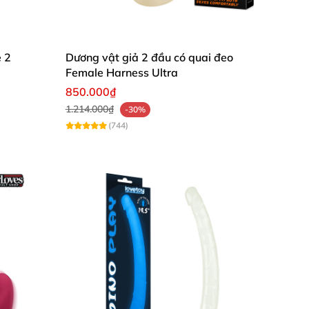
e 2
Dương vật giả 2 đầu có quai đeo
Female Harness Ultra
850.000₫
1.214.000₫
-30%
(744)
hông kém các chàng trai khác, khi sử dụng
ởng cảm giác sung sướng.