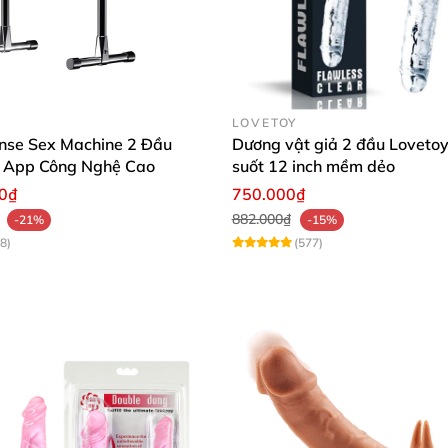
ằng việc chăm sóc nàng chu đáo và tỉ mỉ với dương vật si
LOVETOY
nse Sex Machine 2 Đầu
Dương vật giả 2 đầu Lovetoy
n App Công Nghệ Cao
suốt 12 inch mềm dẻo
 liệu silicone y tế mềm mại nhằm thỏa mãn những khao kh
00₫
750.000₫
882.000₫
-21%
-15%
8)
(577)
Kích thước sản phẩm
Mặt trước của sản phẩm khi đeo dương vật vào
Mặt sau của sản phẩm