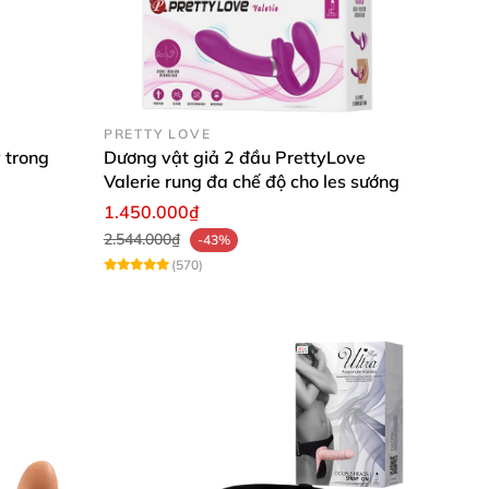
êu độc đáo hỗ trợ cho cả hai.
PRETTY LOVE
 trong
Dương vật giả 2 đầu PrettyLove
Valerie rung đa chế độ cho les sướng
át và hưng phấn cho cả hai.
1.450.000₫
2.544.000₫
-43%
(570)