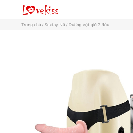
Trang chủ
/
Sextoy Nữ
/
Dương vật giả 2 đầu