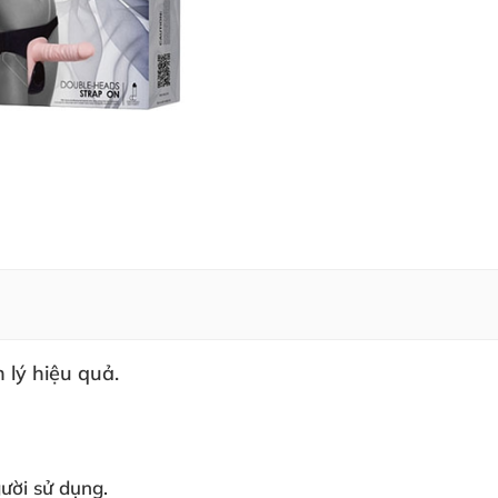
h lý hiệu quả.
gười sử dụng.