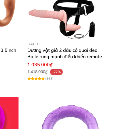
BAILE
3.5inch
Dương vật giả 2 đầu có quai đeo
Baile rung mạnh điều khiển remote
1.035.000₫
1.418.000₫
kèm với bao cao su).
-27%
(368)
i để quan hệ.