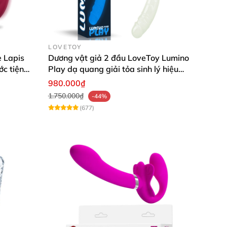
LOVETOY
 Lapis
Dương vật giả 2 đầu LoveToy Lumino
c tiện
Play dạ quang giải tỏa sinh lý hiệu
quả
980.000₫
1.750.000₫
-44%
(677)