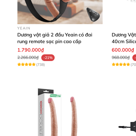
YEAIN
Dương vật giả 2 đầu Yeain có đai
Dương Vật
rung remote sạc pin cao cấp
40cm Silic
1.790.000₫
600.000₫
2.266.000₫
968.000₫
-21%
(738)
(70