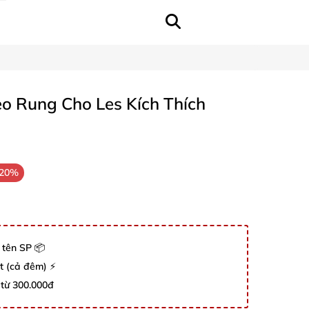
o Rung Cho Les Kích Thích
-20%
 tên SP 📦
út (cả đêm) ⚡
 từ 300.000đ