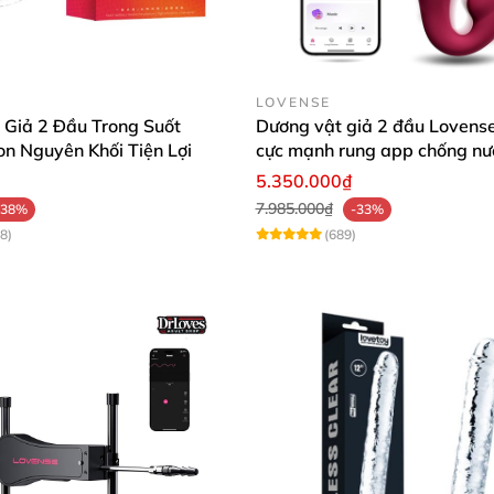
LOVENSE
 Giả 2 Đầu Trong Suốt
Dương vật giả 2 đầu Lovense
on Nguyên Khối Tiện Lợi
cực mạnh rung app chống nướ
lợi
5.350.000₫
7.985.000₫
-38%
-33%
8)
(689)