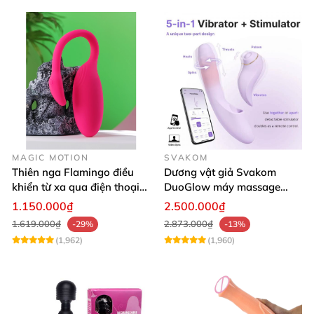
MAGIC MOTION
SVAKOM
Thiên nga Flamingo điều
Dương vật giả Svakom
khiển từ xa qua điện thoại
DuoGlow máy massage
cao cấp
điểm G và âm vật cao cấp 5
1.150.000₫
2.500.000₫
in 1 điều khiển app thông
1.619.000₫
2.873.000₫
-29%
-13%
minh
(1,962)
(1,960)