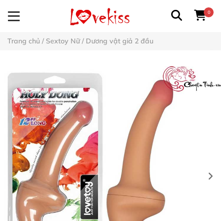
0
Trang chủ
/
Sextoy Nữ
/
Dương vật giả 2 đầu