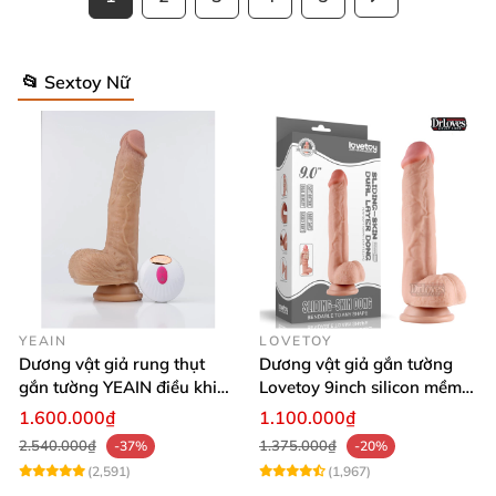
📂 Sextoy Nữ
YEAIN
LOVETOY
Dương vật giả rung thụt
Dương vật giả gắn tường
gắn tường YEAIN điều khiển
Lovetoy 9inch silicon mềm
từ xa tỏa nhiệt
mại tiện lợi
1.600.000₫
1.100.000₫
2.540.000₫
1.375.000₫
-37%
-20%
(2,591)
(1,967)