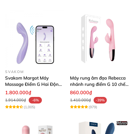
SVAKOM
Svakom Margot Máy
Máy rung âm đạo Rebecca
Massage Điểm G Hai Động
nhánh rung điểm G 10 chế
Cơ Có Sưởi Ấm Điều Khiển
độ
1.800.000₫
860.000₫
App Thông Minh
1.914.000₫
1.410.000₫
-6%
-39%
(1,005)
(979)