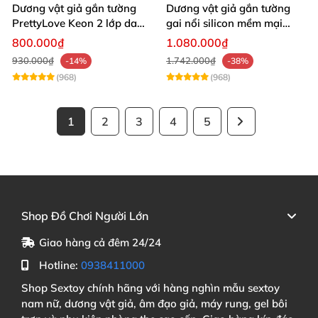
Dương vật giả gắn tường
Dương vật giả gắn tường
PrettyLove Keon 2 lớp da
gai nổi silicon mềm mại
silicon mềm
tăng khoái cảm
800.000₫
1.080.000₫
930.000₫
1.742.000₫
-14%
-38%
(968)
(968)
1
2
3
4
5
Shop Đồ Chơi Người Lớn
Giao hàng cả đêm 24/24
Hotline:
0938411000
Shop Sextoy chính hãng với hàng nghìn mẫu sextoy
nam nữ, dương vật giả, âm đạo giả, máy rung, gel bôi