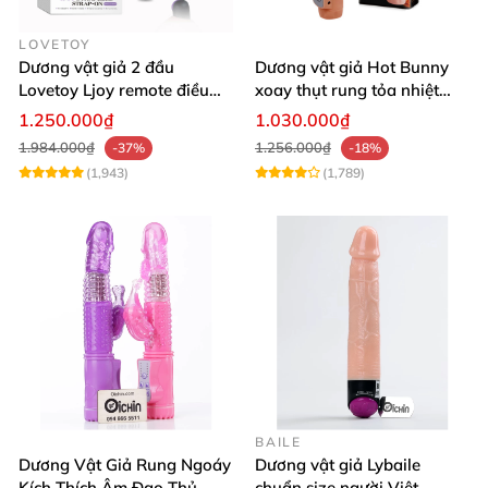
LOVETOY
Dương vật giả 2 đầu
Dương vật giả Hot Bunny
Lovetoy Ljoy remote điều
xoay thụt rung tỏa nhiệt
khiển pin sạc
massage điểm G
1.250.000₫
1.030.000₫
1.984.000₫
1.256.000₫
-37%
-18%
(1,943)
(1,789)
BAILE
Dương Vật Giả Rung Ngoáy
Dương vật giả Lybaile
Kích Thích Âm Đạo Thủ
chuẩn size người Việt