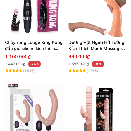
Chày rung Luoge King Kong
Dương Vật Ngựa Hít Tường
đầu giả silicon kích thích
Kích Thích Mạnh Massage
sâu giải tỏa sinh lý
Hậu Môn Đồ Chơi Gay
1.100.000₫
990.000₫
1.447.000₫
1.596.000₫
-24%
-38%
(1,946)
(1,945)