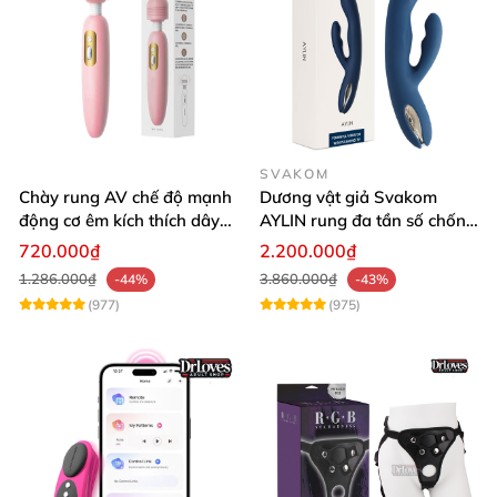
SVAKOM
Chày rung AV chế độ mạnh
Dương vật giả Svakom
động cơ êm kích thích dây
AYLIN rung đa tần số chống
thần kinh nữ
nước sạc pin tiện lợi
720.000₫
2.200.000₫
1.286.000₫
3.860.000₫
-44%
-43%
(977)
(975)