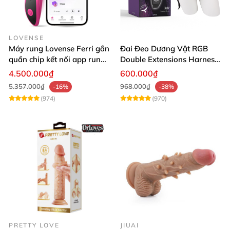
LOVENSE
Máy rung Lovense Ferri gắn
Đai Đeo Dương Vật RGB
quần chip kết nối app rung
Double Extensions Harness
mạnh mẽ
Silicon
4.500.000₫
600.000₫
5.357.000₫
968.000₫
-16%
-38%
(974)
(970)
PRETTY LOVE
JIUAI