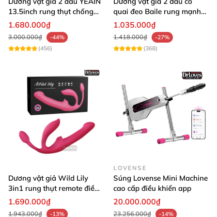
Dương vật giả 2 đầu YEAIN
Dương vật giả 2 đầu có
13.5inch rung thụt chống
quai đeo Baile rung mạnh
nước sạc pin
điều khiển remote
1.680.000₫
1.035.000₫
3.000.000₫
1.418.000₫
-44%
-27%
(456)
(368)
LOVENSE
Dương vật giả Wild Lily
Súng Lovense Mini Machine
3in1 rung thụt remote điều
cao cấp điều khiển app
khiển từ xa 4 động cơ
1.690.000₫
20.000.000₫
1.943.000₫
23.256.000₫
-13%
-14%