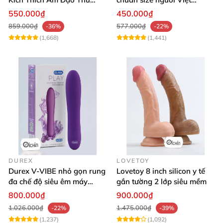
Dâm Cho Nữ
silicone mềm thơm
550.000₫
450.000₫
859.000₫
577.000₫
-36%
-22%
(1,668)
(1,441)
DUREX
LOVETOY
Durex V-VIBE nhỏ gọn rung
Lovetoy 8 inch silicon y tế
đa chế độ siêu êm máy
gắn tường 2 lớp siêu mềm
massage tinh yêu
800.000₫
900.000₫
1.026.000₫
1.475.000₫
-22%
-39%
(1,237)
(1,092)