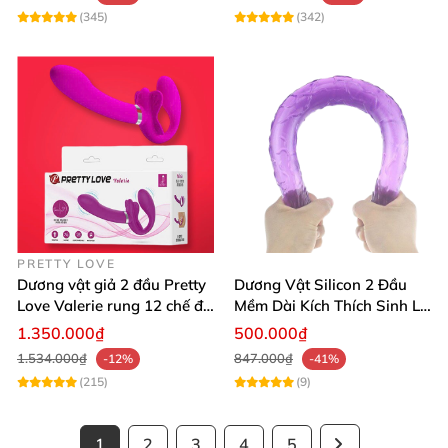
(345)
(342)
PRETTY LOVE
Dương vật giả 2 đầu Pretty
Dương Vật Silicon 2 Đầu
Love Valerie rung 12 chế độ
Mềm Dài Kích Thích Sinh Lý
cao cấp
Hiệu Quả
1.350.000₫
500.000₫
1.534.000₫
847.000₫
-12%
-41%
(215)
(9)
1
2
3
4
5