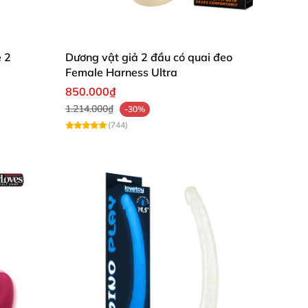
e 2
Dương vật giả 2 đầu có quai đeo
Female Harness Ultra
850.000₫
1.214.000₫
-30%
(744)