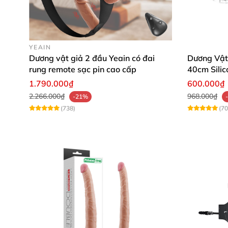
YEAIN
Dương vật giả 2 đầu Yeain có đai
Dương Vật
rung remote sạc pin cao cấp
40cm Silic
1.790.000₫
600.000₫
2.266.000₫
968.000₫
-21%
(738)
(70