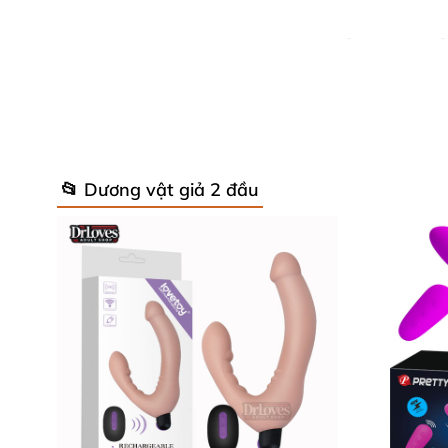
Dương vật giả silicone 2 đầu siêu mề
Tính năng: Kích thích âm đạo, điểm G, tă
Đối tượng sử dụng: Nữ, cặp đôi đồng tính LE
📂 Dương vật giả 2 đầu
Chất liệu: Silicone TPR an toàn, mềm mại, kh
Chức năng đặc biệt: Đầu DV cho kích thích điểm
Kích thước sản phẩm:
– Nhánh chính: 20,3cm x 3.3cm
– Nhánh phụ: 12.7cm x 3.1cm
Rung: 10 chế độ rung, trứng rung có thể tháo 