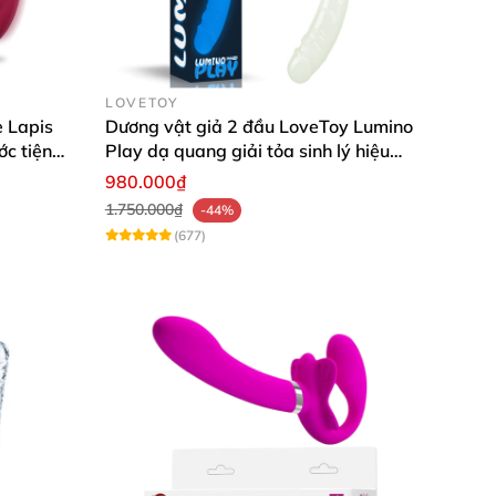
LOVETOY
 Lapis
Dương vật giả 2 đầu LoveToy Lumino
c tiện
Play dạ quang giải tỏa sinh lý hiệu
quả
980.000₫
1.750.000₫
-44%
(677)