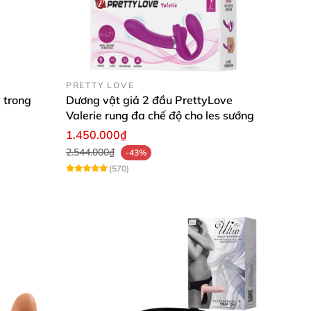
PRETTY LOVE
 trong
Dương vật giả 2 đầu PrettyLove
Valerie rung đa chế độ cho les sướng
1.450.000₫
2.544.000₫
-43%
(570)
o sự tương tác với cơ thể vô cùng mềm mại,
ất sắc, góp phần giúp đời sống tình dục của
pin sạc bền bỉ sạc đầy 1 giờ và có thể sử dụng