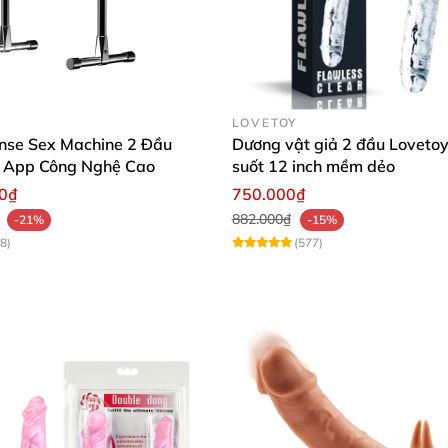
LOVETOY
nse Sex Machine 2 Đầu
Dương vật giả 2 đầu Lovetoy
n App Công Nghệ Cao
suốt 12 inch mềm dẻo
00₫
750.000₫
882.000₫
-21%
-15%
8)
(577)
licone giống và chân thật nhất bạn từng thấy.
đầu siêu mềm có rung điều khiển xa
g điều khiển xa
được làm hoàn toàn từ silicon cao cấp ch
ong công nghệ kích thích âm đạo và hậu môn một cách xu
 và hạnh phúc hơn. 10 chế độ rung và 3 tốc độ thay đổi, 