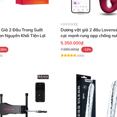
LOVENSE
 Giả 2 Đầu Trong Suốt
Dương vật giả 2 đầu Lovense
on Nguyên Khối Tiện Lợi
cực mạnh rung app chống nướ
lợi
5.350.000₫
7.985.000₫
-38%
-33%
8)
(689)