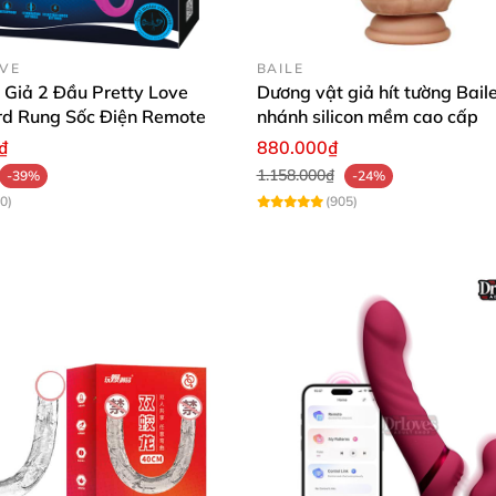
OVE
BAILE
 Giả 2 Đầu Pretty Love
Dương vật giả hít tường Bail
rd Rung Sốc Điện Remote
nhánh silicon mềm cao cấp
 hoặc bao cao su
₫
880.000₫
1.158.000₫
-39%
-24%
giây (cả trứng và điều khiển xa)
0)
(905)