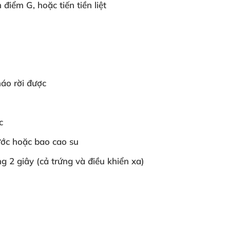
điểm G, hoặc tiến tiền liệt
háo rời được
c
ước hoặc bao cao su
 2 giây (cả trứng và điều khiển xa)