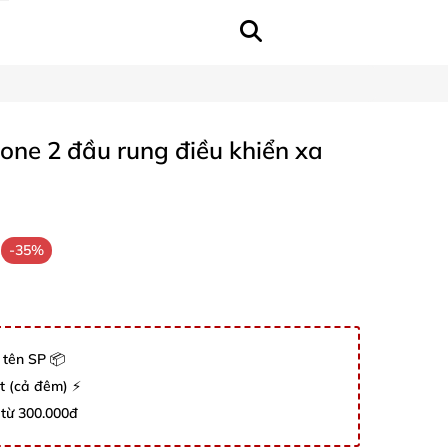
cone 2 đầu rung điều khiển xa
-35%
 tên SP 📦
út (cả đêm) ⚡
 từ 300.000đ