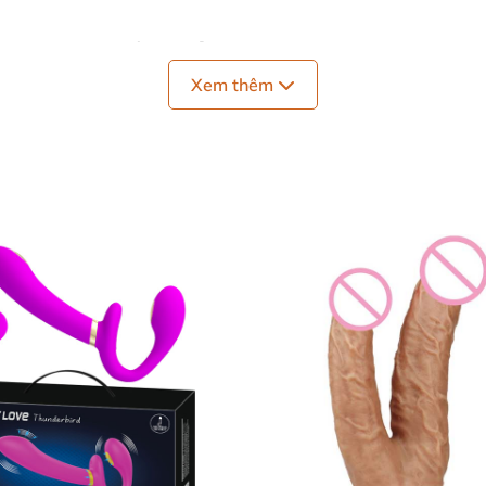
m có rung điều khiển xa
Xem thêm
ng khoái cảm cho cả nam và nữ
S, hoặc cặp nam nữ
ông mùi
 G, hoặc tiến tiền liệt
rời được