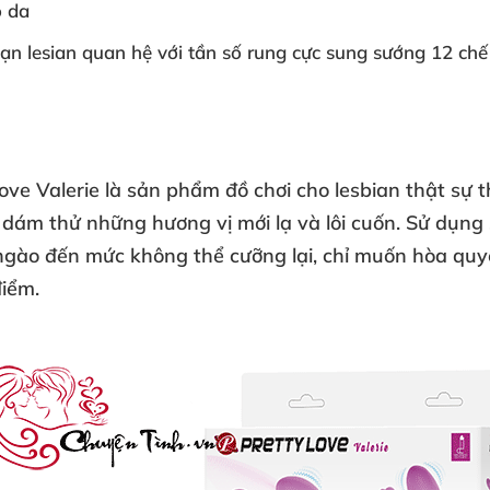
o da
ạn lesian quan hệ với tần số rung cực sung sướng 12 chế
ove Valerie
là sản phẩm
đồ chơi cho lesbian
thật sự t
i, dám thử những hương vị mới lạ và lôi cuốn. Sử dụng 
ngào đến mức không thể cưỡng lại, chỉ muốn hòa q
điểm.