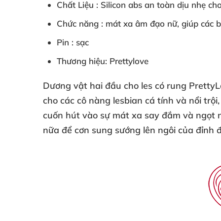
Chất Liệu : Silicon abs an toàn dịu nhẹ ch
Chức năng : mát xa âm đạo nữ, giúp các b
Pin : sạc
Thương hiệu
:
Prettylove
Dương vật hai đầu cho les có rung PrettyL
cho các cô nàng lesbian cá tính và nổi trộ
cuốn hút vào sự mát xa say đắm và ngọt 
nữa để cơn sung sướng lên ngôi của đỉnh 