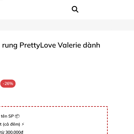
 rung PrettyLove Valerie dành
-26%
 tên SP 📦
út (cả đêm) ⚡
 từ 300.000đ