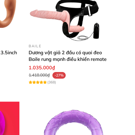
cảm giác ngây ngất khó quên mà cả hai cùng
BAILE
3.5inch
Dương vật giả 2 đầu có quai đeo
Baile rung mạnh điều khiển remote
tác nhẹ nhàng mà ko bị tổn thương cho cô bé.
1.035.000₫
1.418.000₫
-27%
(368)