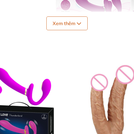
Xem thêm
Hình ảnh sản phẩm dương vật cho les PrettyLove Valerie