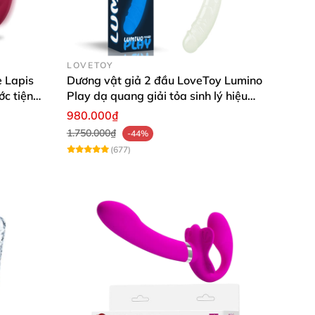
LOVETOY
 Lapis
Dương vật giả 2 đầu LoveToy Lumino
g.
c tiện
Play dạ quang giải tỏa sinh lý hiệu
quả
980.000₫
1.750.000₫
-44%
(677)
 thua gì hàng của các anh, một sự tâm huyết
ựa chọn không thể bỏ qua