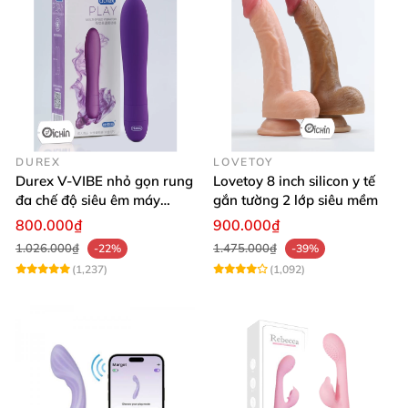
DUREX
LOVETOY
Durex V-VIBE nhỏ gọn rung
Lovetoy 8 inch silicon y tế
đa chế độ siêu êm máy
gắn tường 2 lớp siêu mềm
massage tinh yêu
800.000₫
900.000₫
1.026.000₫
1.475.000₫
-22%
-39%
(1,237)
(1,092)