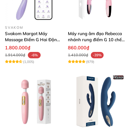
SVAKOM
Svakom Margot Máy
Máy rung âm đạo Rebecca
Massage Điểm G Hai Động
nhánh rung điểm G 10 chế
Cơ Có Sưởi Ấm Điều Khiển
độ
1.800.000₫
860.000₫
App Thông Minh
1.914.000₫
1.410.000₫
-6%
-39%
(1,005)
(979)