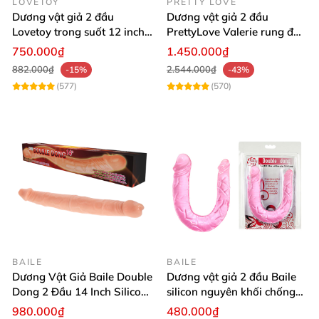
LOVETOY
PRETTY LOVE
Dương vật giả 2 đầu
Dương vật giả 2 đầu
Lovetoy trong suốt 12 inch
PrettyLove Valerie rung đa
mềm dẻo
chế độ cho les sướng
750.000₫
1.450.000₫
882.000₫
2.544.000₫
-15%
-43%
(577)
(570)
BAILE
BAILE
Dương Vật Giả Baile Double
Dương vật giả 2 đầu Baile
Dong 2 Đầu 14 Inch Silicon
silicon nguyên khối chống
Nguyên Khối
thấm nước
980.000₫
480.000₫