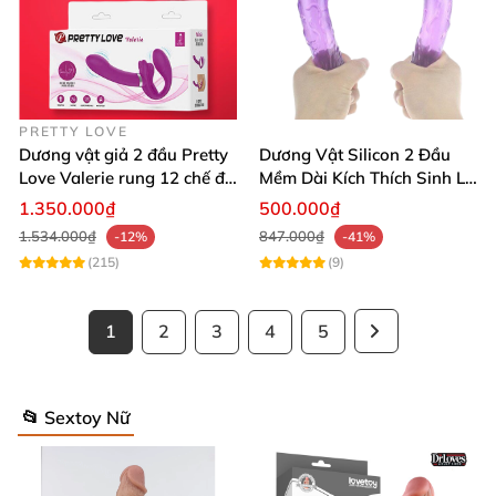
PRETTY LOVE
Dương vật giả 2 đầu Pretty
Dương Vật Silicon 2 Đầu
Love Valerie rung 12 chế độ
Mềm Dài Kích Thích Sinh Lý
cao cấp
Hiệu Quả
1.350.000₫
500.000₫
1.534.000₫
847.000₫
-12%
-41%
(215)
(9)
1
2
3
4
5
📂 Sextoy Nữ