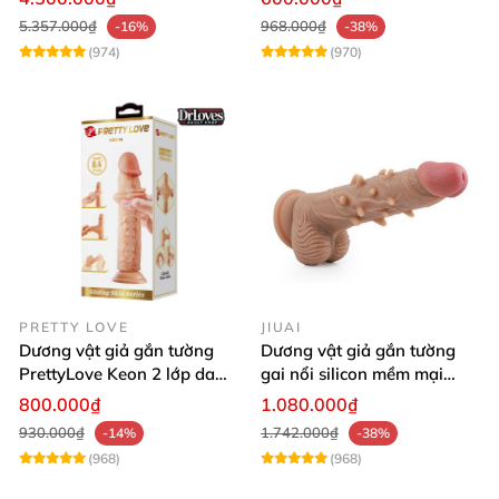
5.357.000₫
968.000₫
-16%
-38%
(974)
(970)
PRETTY LOVE
JIUAI
Dương vật giả gắn tường
Dương vật giả gắn tường
PrettyLove Keon 2 lớp da
gai nổi silicon mềm mại
silicon mềm
tăng khoái cảm
800.000₫
1.080.000₫
930.000₫
1.742.000₫
-14%
-38%
(968)
(968)