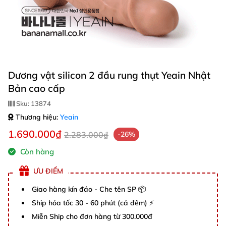
Dương vật silicon 2 đầu rung thụt Yeain Nhật
Bản cao cấp
Sku:
13874
Thương hiệu:
Yeain
1.690.000₫
2.283.000₫
-26%
Còn hàng
ƯU ĐIỂM
Giao hàng kín đáo - Che tên SP 📦
Ship hỏa tốc 30 - 60 phút (cả đêm) ⚡
Miễn Ship cho đơn hàng từ 300.000đ