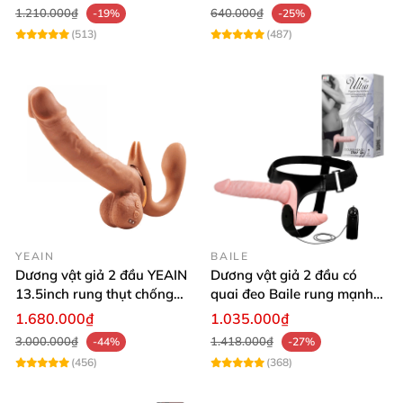
1.210.000₫
640.000₫
-19%
-25%
(513)
(487)
YEAIN
BAILE
Dương vật giả 2 đầu YEAIN
Dương vật giả 2 đầu có
13.5inch rung thụt chống
quai đeo Baile rung mạnh
nước sạc pin
điều khiển remote
1.680.000₫
1.035.000₫
3.000.000₫
1.418.000₫
-44%
-27%
(456)
(368)