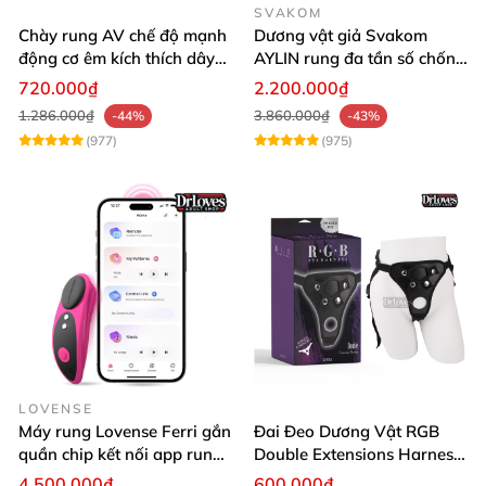
SVAKOM
Chày rung AV chế độ mạnh
Dương vật giả Svakom
động cơ êm kích thích dây
AYLIN rung đa tần số chống
thần kinh nữ
nước sạc pin tiện lợi
720.000₫
2.200.000₫
1.286.000₫
3.860.000₫
-44%
-43%
(977)
(975)
LOVENSE
Máy rung Lovense Ferri gắn
Đai Đeo Dương Vật RGB
quần chip kết nối app rung
Double Extensions Harness
mạnh mẽ
Silicon
4.500.000₫
600.000₫