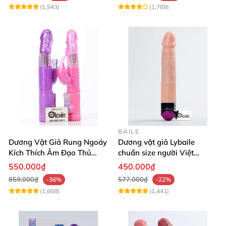
(1,943)
(1,789)
BAILE
Dương Vật Giả Rung Ngoáy
Dương vật giả Lybaile
Kích Thích Âm Đạo Thủ
chuẩn size người Việt
Dâm Cho Nữ
silicone mềm thơm
550.000₫
450.000₫
859.000₫
577.000₫
-36%
-22%
(1,668)
(1,441)