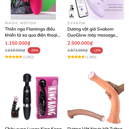
MAGIC MOTION
SVAKOM
Thiên nga Flamingo điều
Dương vật giả Svakom
khiển từ xa qua điện thoại
DuoGlow máy massage
cao cấp
điểm G và âm vật cao cấp 5
1.150.000₫
2.500.000₫
in 1 điều khiển app thông
1.619.000₫
2.873.000₫
-29%
-13%
minh
(1,962)
(1,960)
Chày rung Luoge King Kong
Dương Vật Ngựa Hít Tường