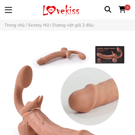
0
Trang chủ
/
Sextoy Nữ
/
Dương vật giả 2 đầu