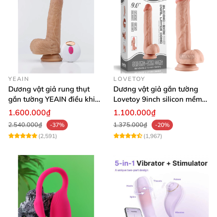
YEAIN
LOVETOY
Dương vật giả rung thụt
Dương vật giả gắn tường
gắn tường YEAIN điều khiển
Lovetoy 9inch silicon mềm
từ xa tỏa nhiệt
mại tiện lợi
1.600.000₫
1.100.000₫
2.540.000₫
1.375.000₫
-37%
-20%
(2,591)
(1,967)