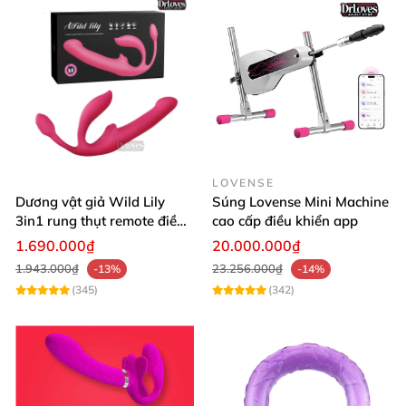
LOVENSE
Dương vật giả Wild Lily
Súng Lovense Mini Machine
3in1 rung thụt remote điều
cao cấp điều khiển app
khiển từ xa 4 động cơ
1.690.000₫
20.000.000₫
1.943.000₫
23.256.000₫
-13%
-14%
(345)
(342)