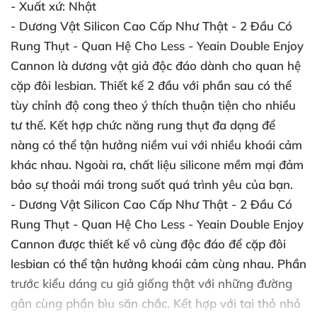
- Xuất xứ:
Nhật
- Dương Vật Silicon Cao Cấp Như Thật - 2 Đầu Có
Rung Thụt - Quan Hệ Cho Less - Yeain Double Enjoy
Cannon
là dương vật giả độc đáo dành cho quan hệ
cặp đôi lesbian. Thiết kế 2 đầu với phần sau có thể
tùy chỉnh độ cong theo ý thích thuận tiện cho nhiều
tư thế. Kết hợp chức năng rung thụt đa dạng để
nàng có thể tận hưởng niềm vui với nhiều khoái cảm
khác nhau. Ngoài ra, chất liệu silicone mềm mại đảm
bảo sự thoải mái trong suốt quá trình yêu của bạn.
- Dương Vật Silicon Cao Cấp Như Thật - 2 Đầu Có
Rung Thụt - Quan Hệ Cho Less - Yeain Double Enjoy
Cannon
được thiết kế vô cùng độc đáo để cặp đôi
lesbian có thể tận hưởng khoái cảm cùng nhau. Phần
trước kiểu dáng cu giả giống thật với những đường
gân cùng phần bìu săn chắc. Kết hợp với tai thỏ nhỏ