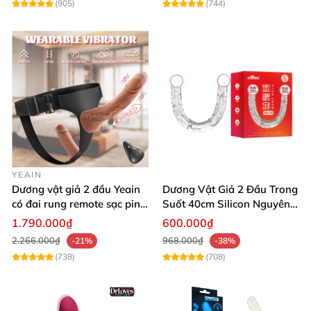
(905)
(744)
YEAIN
Dương vật giả 2 đầu Yeain
Dương Vật Giả 2 Đầu Trong
có đai rung remote sạc pin
Suốt 40cm Silicon Nguyên
cao cấp
Khối Tiện Lợi
1.790.000₫
600.000₫
2.266.000₫
968.000₫
-21%
-38%
(738)
(708)