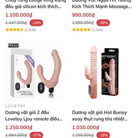
đầu giả silicon kích thích
Kích Thích Mạnh Massage
sâu giải tỏa sinh lý
Hậu Môn Đồ Chơi Gay
1.100.000₫
990.000₫
1.447.000₫
1.596.000₫
-24%
-38%
(1,946)
(1,945)
LOVETOY
Dương vật giả 2 đầu
Dương vật giả Hot Bunny
Lovetoy Ljoy remote điều
xoay thụt rung tỏa nhiệt
khiển pin sạc
massage điểm G
1.250.000₫
1.030.000₫
1.984.000₫
1.256.000₫
-37%
-18%