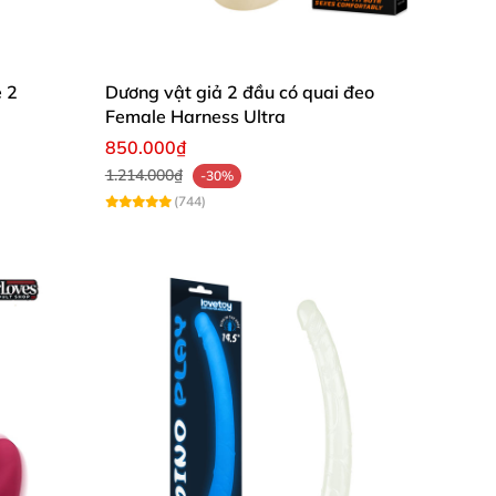
e 2
Dương vật giả 2 đầu có quai đeo
Female Harness Ultra
850.000₫
1.214.000₫
-30%
(744)
 kích thích hậu môn của chồng.
Được thiết kế
cảm xúc khó quên, dễ dàng kích thích và
 hai người có thể vẫn ngắm nhìn nhau để dạt