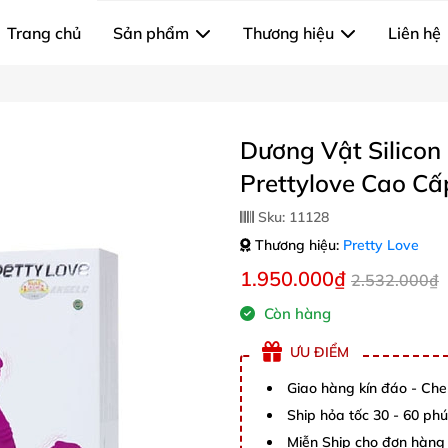
Trang chủ
Sản phẩm
Thương hiệu
Liên hệ
Dương Vật Silicon
Prettylove Cao Cấ
Sku:
11128
Thương hiệu:
Pretty Love
1.950.000₫
2.532.000₫
Còn hàng
ƯU ĐIỂM
Giao hàng kín đáo - Che
Ship hỏa tốc 30 - 60 ph
Miễn Ship cho đơn hàng