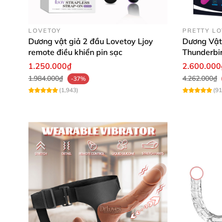
LOVETOY
PRETTY L
Dương vật giả 2 đầu Lovetoy Ljoy
Dương Vật
remote điều khiển pin sạc
Thunderbi
1.250.000₫
2.600.000
1.984.000₫
4.262.000₫
-37%
(1,943)
(91
*
Sản phẩm có thể dùng cho các cặp vợ ch
dạng sạc pin rung với 30 chế độ rung khác n
hưng phấn cho cả hai có những phút thăng ho
cảm giác mong muốn