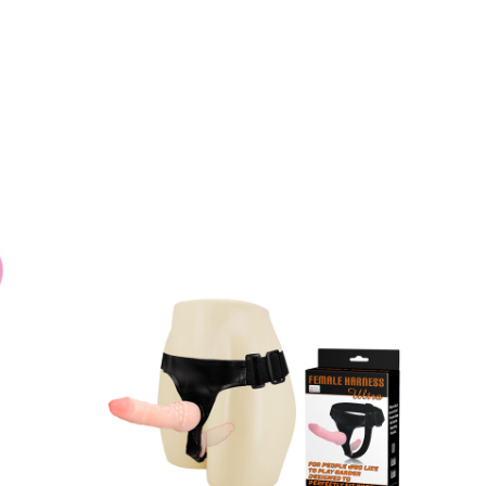
đường gân như thật.
Khi đã lên đỉnh ở khu vực
bằng silicon mềm nên giúp chị em sử dụng