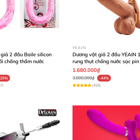
YEAIN
giả 2 đầu Baile silicon
Dương vật giả 2 đầu YEAIN 1
ối chống thấm nước
rung thụt chống nước sạc pin
1.680.000₫
3.000.000₫
-25%
-44%
7)
(456)
khi sử dụng thì bạn nên thêm chút gel bôi trơn để thự