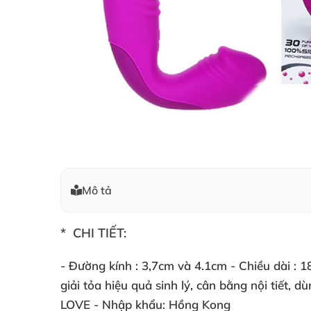
Mô tả
*
CHI TIẾT:
- Đường kính :
3,7cm và 4.1cm
- Chiều dài :
18
giải tỏa hiệu quả sinh lý
,
cân bằng nội tiết, d
LOVE
- Nhập khẩu:
Hồng Kong