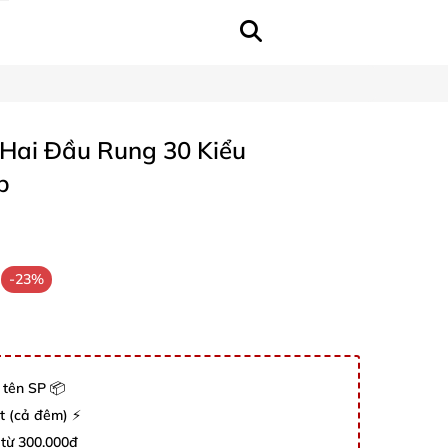
 Hai Đầu Rung 30 Kiểu
p
-23%
 tên SP 📦
út (cả đêm) ⚡
 từ 300.000đ