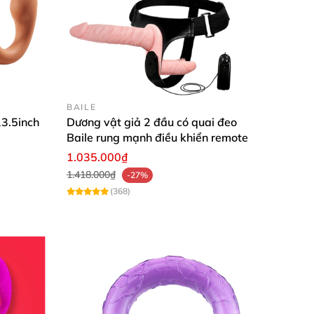
BAILE
3.5inch
Dương vật giả 2 đầu có quai đeo
Baile rung mạnh điều khiển remote
1.035.000₫
1.418.000₫
-27%
(368)
c hiện được dễ dàng hơn.