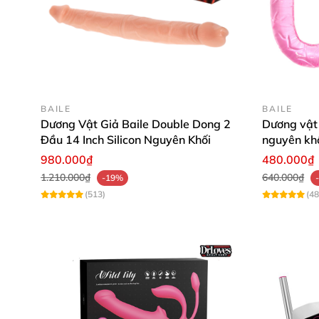
BAILE
BAILE
Dương Vật Giả Baile Double Dong 2
Dương vật 
Đầu 14 Inch Silicon Nguyên Khối
nguyên kh
980.000₫
480.000₫
1.210.000₫
640.000₫
-19%
(513)
(48
*
Mách bạn:
-
Sản phẩm mềm mại nhưng 