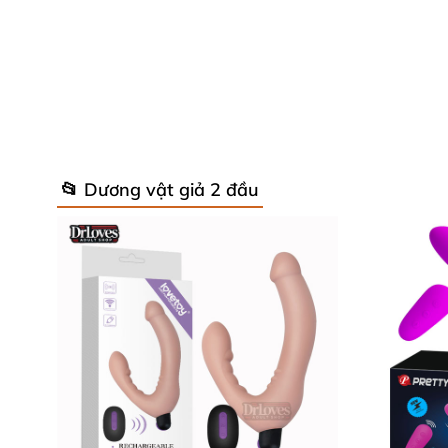
*
Sản phẩm dương vật hai đầu sạc pin cao
âm đạo, có thể tiếp tục kích thích vùng hậu m
📂 Dương vật giả 2 đầu
thoải mái và 1 lúc có thể sử dụng cả hai đầu.