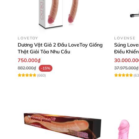
LOVETOY
LOVENSE
Dương Vật Giả 2 Đầu LoveToy Giống
Súng Love
Thật Giải Tỏa Nhu Cầu
Điều Khiể
750.000₫
30.000.0
882.000₫
37.975.000₫
-15%
(660)
(63