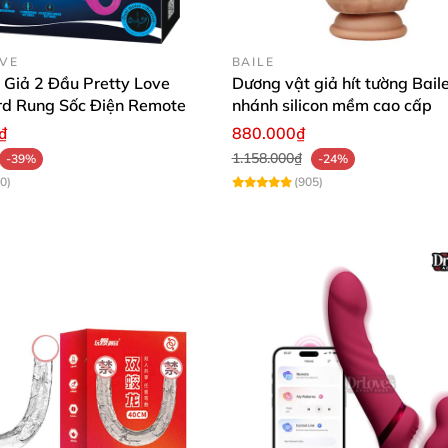
OVE
BAILE
 Giả 2 Đầu Pretty Love
Dương vật giả hít tường Bail
rd Rung Sốc Điện Remote
nhánh silicon mềm cao cấp
₫
880.000₫
1.158.000₫
-39%
-24%
0)
(905)
ồng: một đầu sẽ kích thích âm đạo của vợ, còn 1 đầu sẽ
hau dễ dàng đem lại cho bạn và người ấy những cung bậc 
a hoàn hảo. Ngoài ra cũng phù hợp cho các cặp Nữ - nữ