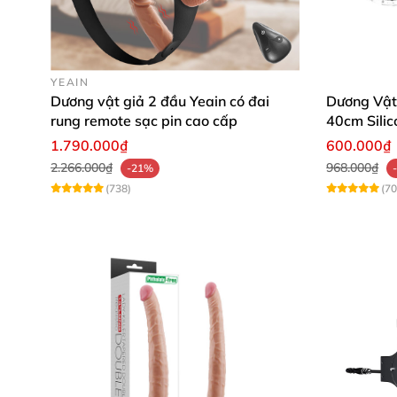
YEAIN
Dương vật giả 2 đầu Yeain có đai
Dương Vật
rung remote sạc pin cao cấp
40cm Silic
1.790.000₫
600.000₫
2.266.000₫
968.000₫
-21%
(738)
(70