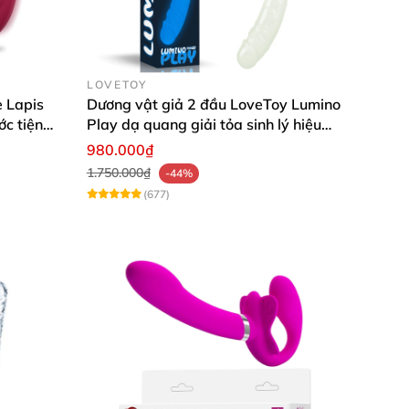
LOVETOY
 Lapis
Dương vật giả 2 đầu LoveToy Lumino
c tiện
Play dạ quang giải tỏa sinh lý hiệu
quả
980.000₫
1.750.000₫
-44%
(677)