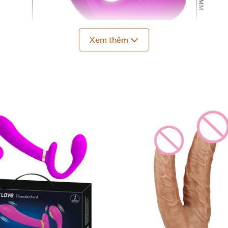
Xem thêm
 cấp mô phỏng đúng dương vật của đàn ông với những 
ôn để được cảm giác sung sướng liên tiếp.
Được sản xuất 