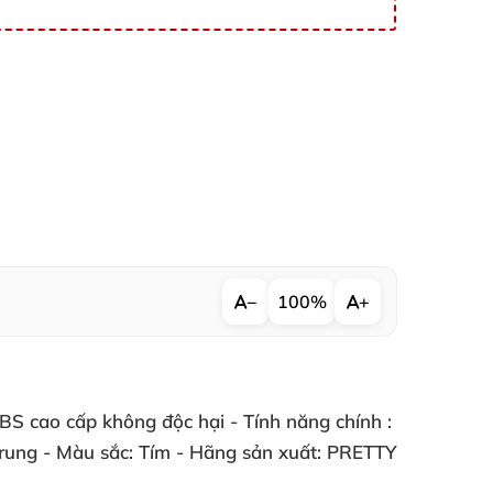
−
100%
+
ABS cao cấp không độc hại
- Tính năng chính :
 rung
- Màu sắc:
Tím
- Hãng sản xuất:
PRETTY