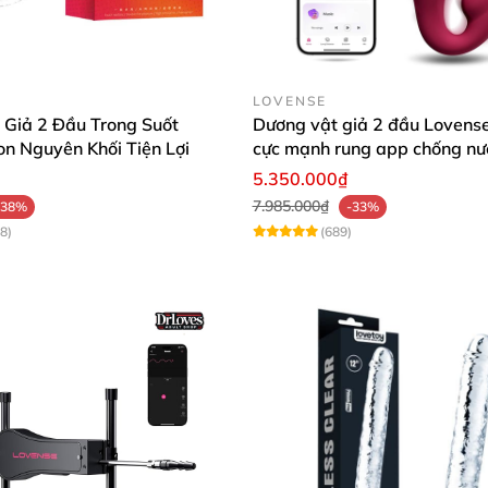
LOVENSE
 Giả 2 Đầu Trong Suốt
Dương vật giả 2 đầu Lovense
on Nguyên Khối Tiện Lợi
cực mạnh rung app chống nướ
lợi
5.350.000₫
7.985.000₫
-38%
-33%
8)
(689)