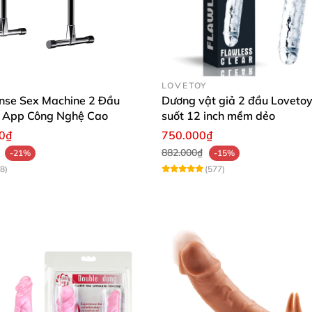
LOVETOY
nse Sex Machine 2 Đầu
Dương vật giả 2 đầu Lovetoy
n App Công Nghệ Cao
suốt 12 inch mềm dẻo
00₫
750.000₫
882.000₫
-21%
-15%
8)
(577)