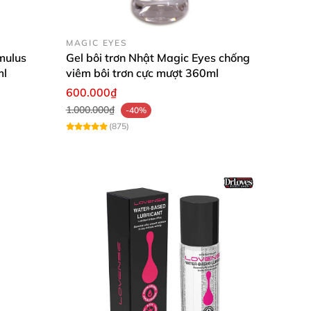
MAGIC EYES
imulus
Gel bôi trơn Nhật Magic Eyes chống
ml
viêm bôi trơn cực mượt 360ml
600.000₫
1.000.000₫
-40%
(875)