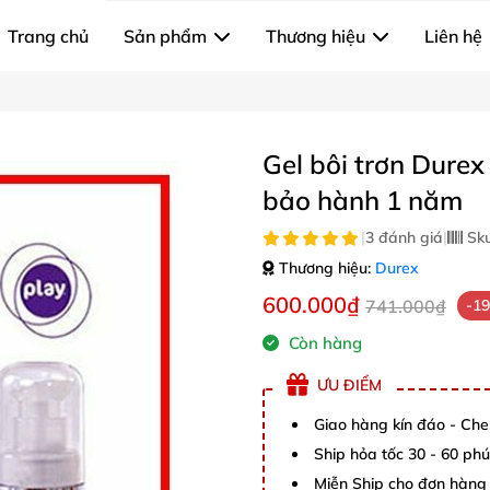
Trang chủ
Sản phẩm
Thương hiệu
Liên hệ
Gel bôi trơn Dure
bảo hành 1 năm
|
3 đánh giá
|
Sk
Thương hiệu:
Durex
600.000₫
741.000₫
-1
Còn hàng
ƯU ĐIỂM
Giao hàng kín đáo - Che
Ship hỏa tốc 30 - 60 ph
Miễn Ship cho đơn hàng