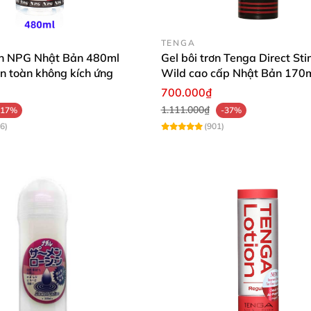
TENGA
rơn NPG Nhật Bản 480ml
Gel bôi trơn Tenga Direct St
n toàn không kích ứng
Wild cao cấp Nhật Bản 170
700.000₫
1.111.000₫
-17%
-37%
6)
(901)
cảm mạnh mẽ