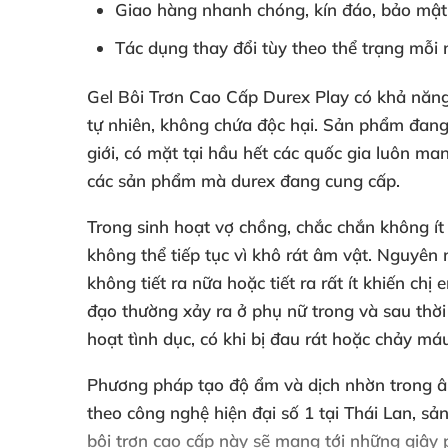
Giao hàng nhanh chóng, kín đáo, bảo mật
Tác dụng thay đổi tùy theo thể trạng mỗi 
Gel Bôi Trơn Cao Cấp Durex Play
có khả năng
tự nhiên, không chứa độc hại. Sản phẩm đang 
giới, có mặt tại hầu hết các quốc gia luôn ma
các sản phẩm mà durex đang cung cấp.
Trong sinh hoạt vợ chồng, chắc chắn không ít
không thể tiếp tục vì khô rát âm vật. Nguyên
không tiết ra nữa hoặc tiết ra rất ít khiến c
đạo thường xảy ra ở phụ nữ trong và sau thời
hoạt tình dục, có khi bị đau rát hoặc chảy má
Phương pháp tạo độ ẩm và dịch nhờn trong âm 
theo công nghệ hiện đại số 1 tại Thái Lan, 
bôi trơn cao cấp này sẽ mang tới những giây 