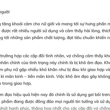
người
 tăng khoái cảm cho nữ giới và mang tới sự hưng phấn 
được rất nhiều người sử dụng và cảm thấy hài lòng, thích
ng tới những sản phẩm chất lượng, đạt tiêu chuẩn khiến n
 trường hợp các cặp đôi tình nhân, vợ chồng cảm thấy k
 nhân chính của tình trạng này chính là bị khô âm đạo. 
hị em phụ nữ gặp nhiều khó khăn như bị đau khi giao hợp 
 kì mãn kinh – tiền mãn kinh. Việc khô âm đạo gây không
u trong giao hợp.
đạo hiệu quả hiện nay đó chính là sử dụng gel bôi trơn 
sản phẩm đang được đông đảo mọi người tin tưởng và sử 
phút hạnh phúc, thăng hoa nhất cho các cặp đôi vợ chồn