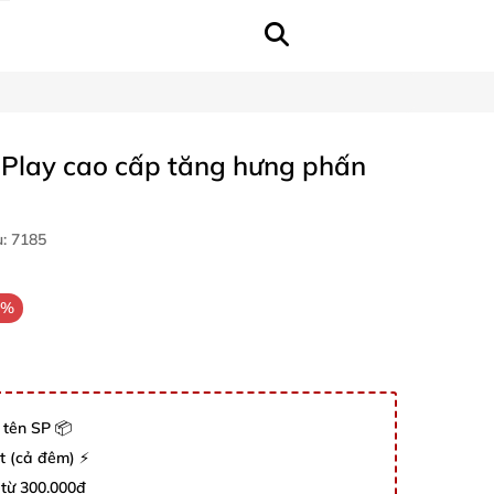
x Play cao cấp tăng hưng phấn
u:
7185
9%
 tên SP 📦
út (cả đêm) ⚡
 từ 300.000đ