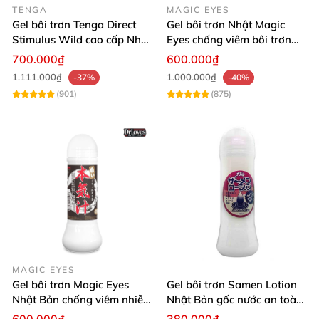
TENGA
MAGIC EYES
Gel bôi trơn Tenga Direct
Gel bôi trơn Nhật Magic
Stimulus Wild cao cấp Nhật
Eyes chống viêm bôi trơn
Bản 170ml
cực mượt 360ml
700.000₫
600.000₫
1.111.000₫
1.000.000₫
-37%
-40%
(901)
(875)
MAGIC EYES
Gel bôi trơn Magic Eyes
Gel bôi trơn Samen Lotion
Nhật Bản chống viêm nhiễm
Nhật Bản gốc nước an toàn
bôi trơn tự nhiên
dịu nhẹ