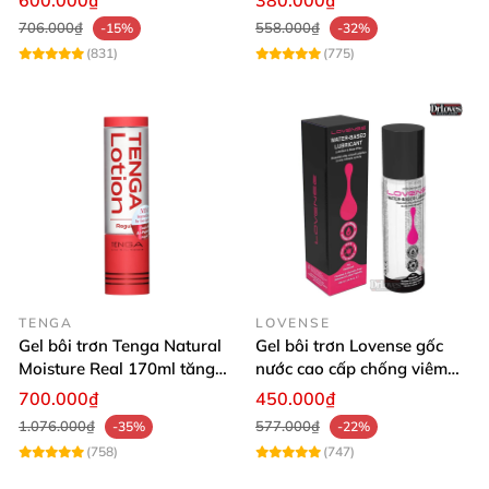
600.000₫
380.000₫
706.000₫
558.000₫
-15%
-32%
(831)
(775)
TENGA
LOVENSE
Gel bôi trơn Tenga Natural
Gel bôi trơn Lovense gốc
Moisture Real 170ml tăng
nước cao cấp chống viêm
ẩm tự nhiên
nhiễm vùng kín
700.000₫
450.000₫
1.076.000₫
577.000₫
-35%
-22%
(758)
(747)