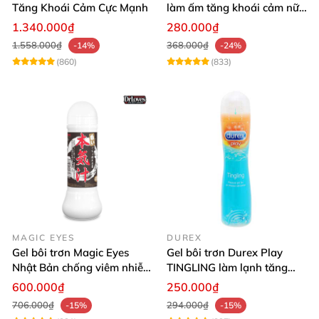
Tăng Khoái Cảm Cực Mạnh
làm ấm tăng khoái cảm nữ
nhanh lên đỉnh
1.340.000₫
280.000₫
1.558.000₫
368.000₫
-14%
-24%
(860)
(833)
MAGIC EYES
DUREX
Gel bôi trơn Magic Eyes
Gel bôi trơn Durex Play
Nhật Bản chống viêm nhiễm
TINGLING làm lạnh tăng
bôi trơn tự nhiên
hứng khởi
600.000₫
250.000₫
706.000₫
294.000₫
-15%
-15%