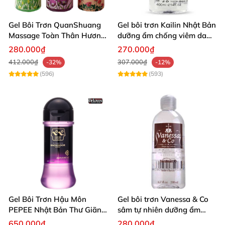
Gel Bôi Trơn QuanShuang
Gel bôi trơn Kailin Nhật Bản
Massage Toàn Thân Hương
dưỡng ẩm chống viêm da
Hoa Quyến Rũ
vùng kín
280.000₫
270.000₫
412.000₫
307.000₫
-32%
-12%
(596)
(593)
Gel Bôi Trơn Hậu Môn
Gel bôi trơn Vanessa & Co
PEPEE Nhật Bản Thư Giãn
sâm tự nhiên dưỡng ẩm
Giảm Đau Rát An Toàn
chống viêm 200ml Nhật
650.000₫
280.000₫