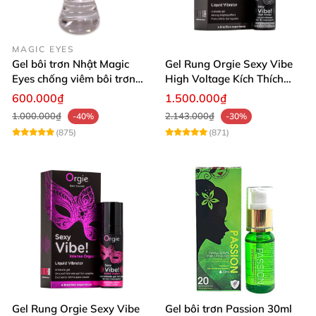
MAGIC EYES
Gel bôi trơn Nhật Magic
Gel Rung Orgie Sexy Vibe
Eyes chống viêm bôi trơn
High Voltage Kích Thích
cực mượt 360ml
Ham Muốn
600.000₫
1.500.000₫
1.000.000₫
2.143.000₫
-40%
-30%
(875)
(871)
Gel Rung Orgie Sexy Vibe
Gel bôi trơn Passion 30ml