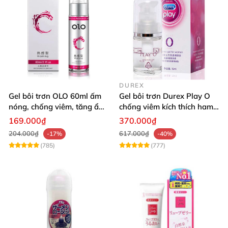
DUREX
Gel bôi trơn OLO 60ml ấm
Gel bôi trơn Durex Play O
nóng, chống viêm, tăng ẩm
chống viêm kích thích ham
vùng kín
muốn tự nhiên
169.000₫
370.000₫
204.000₫
617.000₫
-17%
-40%
(785)
(777)