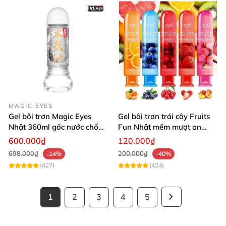
MAGIC EYES
Gel bôi trơn Magic Eyes
Gel bôi trơn trái cây Fruits
Nhật 360ml gốc nước chống
Fun Nhật mềm mượt an
viêm giảm thâm
toàn dùng
600.000₫
120.000₫
698.000₫
200.000₫
-14%
-40%
(427)
(424)
1
2
3
4
5