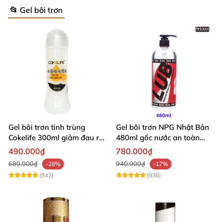
📂 Gel bôi trơn
Gel bôi trơn tinh trùng
Gel bôi trơn NPG Nhật Bản
Cokelife 300ml giảm đau rát
480ml gốc nước an toàn
tăng khoái cảm
không kích ứng
490.000₫
780.000₫
680.000₫
940.000₫
-28%
-17%
(942)
(936)