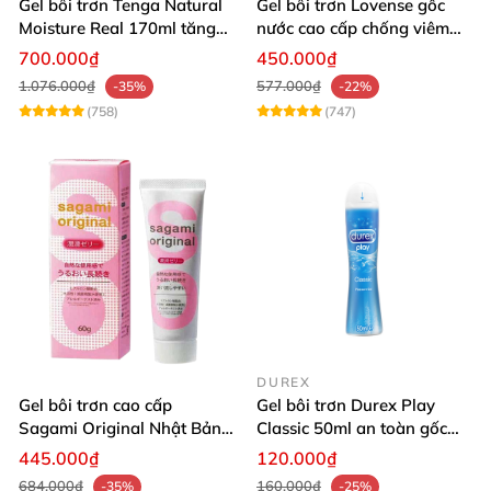
Gel bôi trơn Tenga Natural
Gel bôi trơn Lovense gốc
Moisture Real 170ml tăng
nước cao cấp chống viêm
ẩm tự nhiên
nhiễm vùng kín
700.000₫
450.000₫
1.076.000₫
577.000₫
-35%
-22%
(758)
(747)
DUREX
Gel bôi trơn cao cấp
Gel bôi trơn Durex Play
Sagami Original Nhật Bản
Classic 50ml an toàn gốc
an toàn dịu nhẹ
nước tăng độ ẩm
445.000₫
120.000₫
684.000₫
160.000₫
-35%
-25%