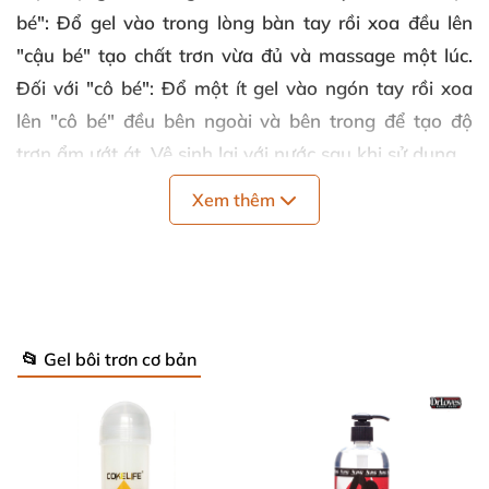
bé": Đổ gel vào trong lòng bàn tay rồi xoa đều lên
"cậu bé" tạo chất trơn vừa đủ và massage một lúc.
Đối với "cô bé": Đổ một ít gel vào ngón tay rồi xoa
lên "cô bé" đều bên ngoài và bên trong để tạo độ
trơn ẩm ướt át. Vệ sinh lại với nước sau khi sử dụng.
Quy cách
: Chai 100ml
Xem thêm
Thương hiệu
: Lovense
Bảo quản
: Tại những nơi khô ráo và thoáng mát
Hạn sử dụng
: 05 năm
📂 Gel bôi trơn cơ bản