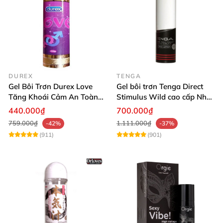
DUREX
TENGA
Gel Bôi Trơn Durex Love
Gel bôi trơn Tenga Direct
Tăng Khoái Cảm An Toàn
Stimulus Wild cao cấp Nhật
Cho Nữ
Bản 170ml
440.000₫
700.000₫
759.000₫
1.111.000₫
-42%
-37%
(911)
(901)