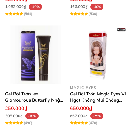
1.083.000₫
466.000₫
-40%
-40%
(564)
(500)
MAGIC EYES
Gel Bôi Trơn Jex
Gel Bôi Trơn Magic Eyes Vị
Glamourous Butterfly Nhật
Ngọt Không Mùi Chống
Bản Dễ Hòa Tan
Viêm Kích Thích Oral Sex
250.000₫
650.000₫
305.000₫
867.000₫
-18%
-25%
(490)
(470)