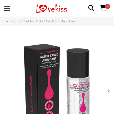
0
Trang chủ
/
Gel bôi trơn
/
Gel bôi trơn cơ bản