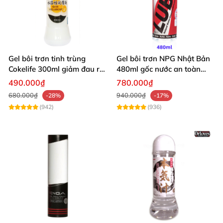
Gel bôi trơn tinh trùng
Gel bôi trơn NPG Nhật Bản
Cokelife 300ml giảm đau rát
480ml gốc nước an toàn
tăng khoái cảm
không kích ứng
490.000₫
780.000₫
680.000₫
940.000₫
-28%
-17%
(942)
(936)