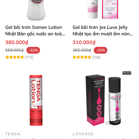
Gel bôi trơn Samen Lotion
Gel bôi trơn Jex Luve Jelly
Nhật Bản gốc nước an toàn
Nhật tạo ẩm mượt ấm nóng
dịu nhẹ
dễ tan rửa sạch
380.000₫
310.000₫
558.000₫
365.000₫
-32%
-15%
(775)
(759)
TENGA
LOVENSE