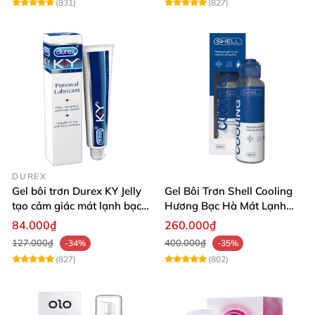
(831)
(827)
DUREX
Gel bôi trơn Durex KY Jelly
Gel Bôi Trơn Shell Cooling
tạo cảm giác mát lạnh bạc
Hương Bạc Hà Mát Lạnh
hà dễ chịu
100ml
84.000₫
260.000₫
127.000₫
400.000₫
-34%
-35%
(827)
(802)