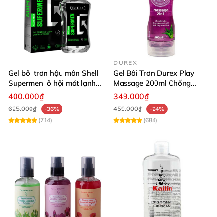
DUREX
Gel bôi trơn hậu môn Shell
Gel Bôi Trơn Durex Play
Supermen lô hội mát lạnh
Massage 200ml Chống
dưỡng da
Viêm Thâm Vùng Kín
400.000₫
349.000₫
625.000₫
459.000₫
-36%
-24%
(714)
(684)