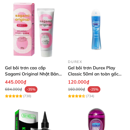
DUREX
Gel bôi trơn cao cấp
Gel bôi trơn Durex Play
Sagami Original Nhật Bản
Classic 50ml an toàn gốc
an toàn dịu nhẹ
nước tăng độ ẩm
445.000₫
120.000₫
684.000₫
160.000₫
-35%
-25%
(738)
(734)