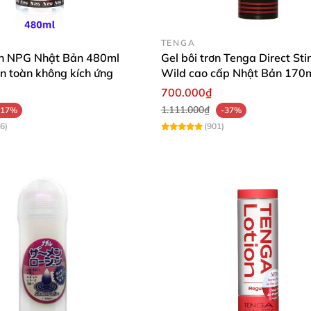
TENGA
rơn NPG Nhật Bản 480ml
Gel bôi trơn Tenga Direct St
n toàn không kích ứng
Wild cao cấp Nhật Bản 170
700.000₫
1.111.000₫
-17%
-37%
6)
(901)
al Moisturizer là dòng gel gốc nước giúp cặp đôi quan hệ trở nên mư
o cấp LELO Personal Moisturizer G09
onal Moisturizer.