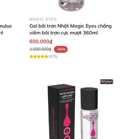
MAGIC EYES
imulus
Gel bôi trơn Nhật Magic Eyes chống
ml
viêm bôi trơn cực mượt 360ml
600.000₫
1.000.000₫
-40%
(875)
ợt mà và đạt nhiều khoái cảm hơn.