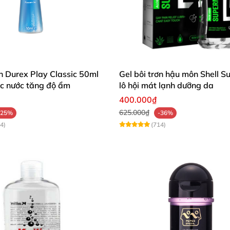
ó thể dễ dàng rửa trôi Gel bằng nước sạch mỗi khi quan
ersonal Moisturizer có thiết kế sang trọng, quý phái mang lại sự đẳn
ơn Durex Play Classic 50ml
Gel bôi trơn hậu môn Shell 
ốc nước tăng độ ẩm
lô hội mát lạnh dưỡng da
hiết kế dạng chại xịt cùng với hình dáng tinh tế, sang t
400.000₫
g the. Nhờ đó, mà cả hai sẽ có một đêm tình đầy nóng bỏ
625.000₫
-25%
-36%
 thượng lưu.
4)
(714)
nal Moisturizer không chứa glycerin và paraben nên nó cực kỳ lành 
rsonal Moisturizer sẽ đưa cả hai lên một tầm cao mới của
m nhập lẫn những động tác nhấp thụt ra vào liên tục khi