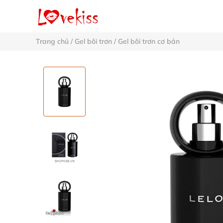
Trang chủ
/
Gel bôi trơn
/
Gel bôi trơn cơ bản