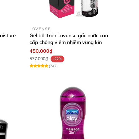
etrasodium EDTA, Aspartame, Gurana Extract,
 PEG-45M, Citric Acid.
LOVENSE
oisture
Gel bôi trơn Lovense gốc nước cao
cấp chống viêm nhiễm vùng kín
vùng kín.
450.000₫
577.000₫
-22%
(747)
rizer G09
iên cao cấp, không chứa glycerin và paraben
ính gốc nước, không màu, không mùi, không