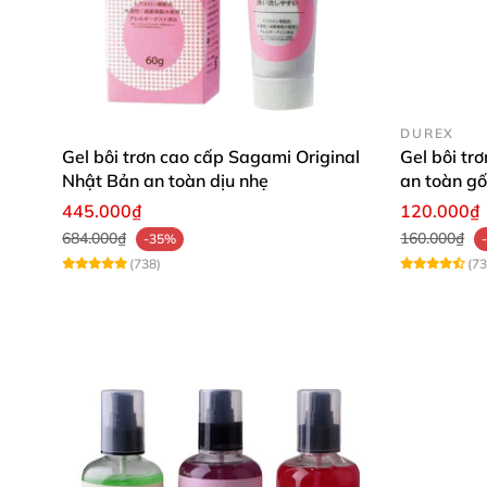
gây ố màu hoặc bết dính ở vùng kín nên bạn c
Gel bôi trơn cao cấp LELO P
DUREX
Gel bôi trơn cao cấp Sagami Original
Gel bôi tr
Nhật Bản an toàn dịu nhẹ
an toàn g
Gel bôi trơn LELO Personal Moisturizer được t
445.000₫
120.000₫
và quý phái cho các cặp đôi trong chốn phòn
684.000₫
160.000₫
-35%
một không gian đầy xa hoa, đẳng cấp của giới
(738)
(73
Gel bôi trơn cao cấp LELO Perso
Khi thoa vào vùng kín để quan hệ, gel LELO Pe
chị em sẽ trở nên ẩm ướt hơn giúp cho việc xâ