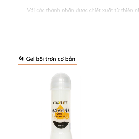
Với các thành phần được chiết xuất từ thiên 
mật hơn khi giao hợp. Bên cạnh đó thành phầ
bé của chị em luôn thoải mái, dễ chịu mỗi khi 
📂 Gel bôi trơn cơ bản