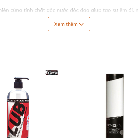
nhiên cùng tính chất gốc nước độc đáo giúp tạo sự êm ái
n của Gel LELO Personal Moisturizer còn có khả năng g
Xem thêm
kết thúc cuộc yêu.