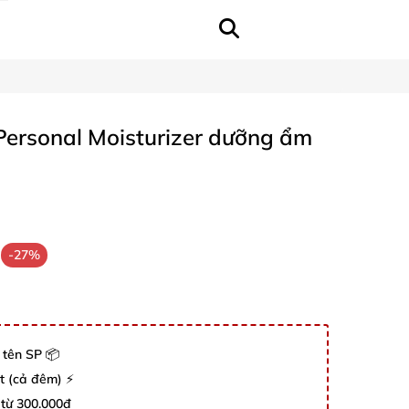
 Personal Moisturizer dưỡng ẩm
-27%
 tên SP 📦
út (cả đêm) ⚡
 từ 300.000đ