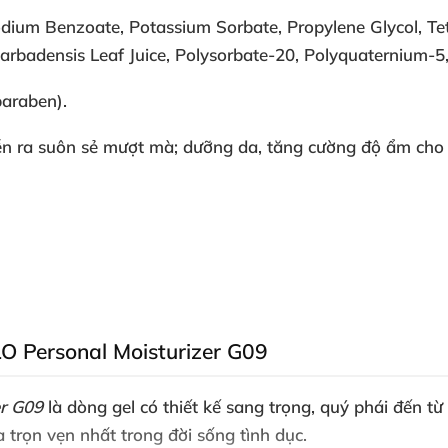
odium Benzoate, Potassium Sorbate, Propylene Glycol, T
arbadensis Leaf Juice, Polysorbate-20, Polyquaternium-5,
paraben).
ễn ra suôn sẻ mượt mà; dưỡng da, tăng cường độ ẩm cho 
ELO Personal Moisturizer G09
er G09
là dòng gel có thiết kế sang trọng, quý phái đến từ
trọn vẹn nhất trong đời sống tình dục.