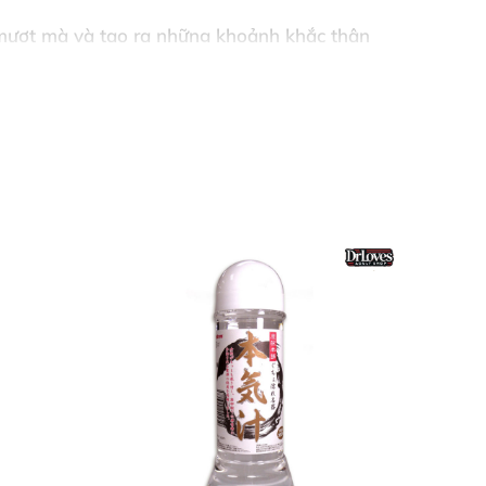
, mượt mà và tạo ra những khoảnh khắc thân
iữ ẩm, cân bằng độ PH cho âm đạo giúp cho cô