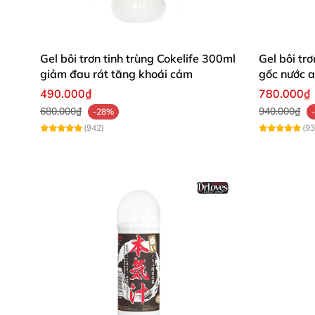
Gel bôi trơn tinh trùng Cokelife 300ml
Gel bôi t
giảm đau rát tăng khoái cảm
gốc nước a
490.000₫
780.000₫
680.000₫
940.000₫
-28%
(942)
(93
Gel bôi trơn cao cấp LELO Person
Thông tin chi tiết về Gel bôi trơn ca
Tên sản phẩm: Gel bôi trơn cao cấp LELO Pers
Mã sản phẩm: G09
Thể loại: Gel bôi trơn, Gel bôi trơn âm đạo.