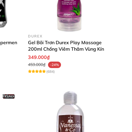
 hệ xong.
g cấp trong giới thượng lưu.
DUREX
Supermen
Gel Bôi Trơn Durex Play Massage
200ml Chống Viêm Thâm Vùng Kín
rọng mang đến một phong cách cực kỳ hiện đại
349.000₫
ng, cuồng nhiệt cứ như mình đang ở trong
459.000₫
-24%
(684)
tính, không gây kích ứng cho da.
 sự thân mật, ân ái của tình dục. Cô bé của
 giao hợp sẽ trở nên êm ái, mượt mà. Tư đó, cả