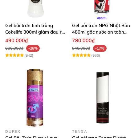
Gel bôi trơn tinh trùng
Gel bôi trơn NPG Nhật Bản
Cokelife 300ml giảm đau rát
480ml gốc nước an toàn
tăng khoái cảm
không kích ứng
490.000₫
780.000₫
680.000₫
940.000₫
-28%
-17%
(942)
(936)
DUREX
TENGA
Gel Bôi Trơn Durex Love
Gel bôi trơn Tenga Direct