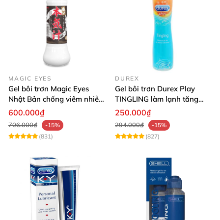
MAGIC EYES
DUREX
Gel bôi trơn Magic Eyes
Gel bôi trơn Durex Play
Nhật Bản chống viêm nhiễm
TINGLING làm lạnh tăng
bôi trơn tự nhiên
hứng khởi
600.000₫
250.000₫
706.000₫
294.000₫
-15%
-15%
(831)
(827)