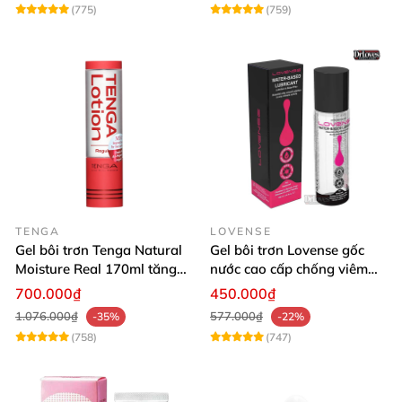
(775)
(759)
TENGA
LOVENSE
Gel bôi trơn Tenga Natural
Gel bôi trơn Lovense gốc
Moisture Real 170ml tăng
nước cao cấp chống viêm
ẩm tự nhiên
nhiễm vùng kín
700.000₫
450.000₫
1.076.000₫
577.000₫
-35%
-22%
(758)
(747)