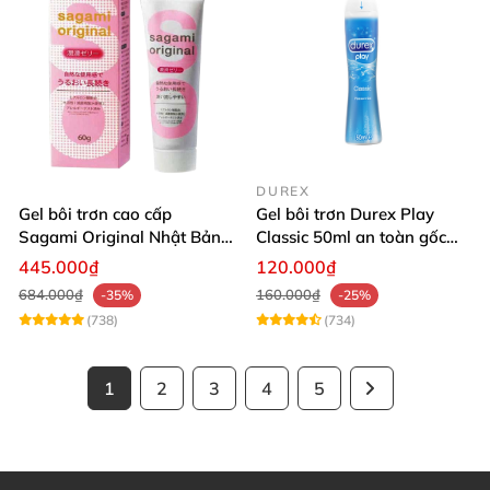
DUREX
Gel bôi trơn cao cấp
Gel bôi trơn Durex Play
Sagami Original Nhật Bản
Classic 50ml an toàn gốc
an toàn dịu nhẹ
nước tăng độ ẩm
445.000₫
120.000₫
684.000₫
160.000₫
-35%
-25%
(738)
(734)
1
2
3
4
5