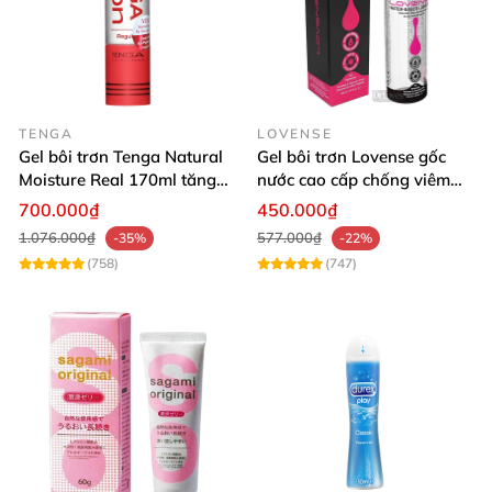
TENGA
LOVENSE
Gel bôi trơn Tenga Natural
Gel bôi trơn Lovense gốc
Moisture Real 170ml tăng
nước cao cấp chống viêm
ẩm tự nhiên
nhiễm vùng kín
700.000₫
450.000₫
1.076.000₫
577.000₫
-35%
-22%
(758)
(747)