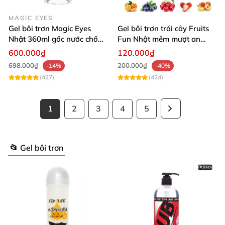
MAGIC EYES
Gel bôi trơn Magic Eyes
Gel bôi trơn trái cây Fruits
Nhật 360ml gốc nước chống
Fun Nhật mềm mượt an
viêm giảm thâm
toàn dùng
600.000₫
120.000₫
698.000₫
200.000₫
-14%
-40%
(427)
(424)
1
2
3
4
5
📂 Gel bôi trơn