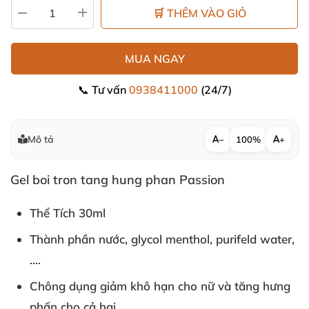
🛒 THÊM VÀO GIỎ
MUA NGAY
📞 Tư vấn
0938411000
(24/7)
Mô tả
−
100%
+
Gel boi tron tang hung phan Passion
Thể Tích 30ml
Thành phần nước, glycol menthol, purifeld water,
....
Chông dụng giảm khô hạn cho nữ và tăng hưng
phấn cho cả hai