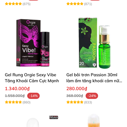
(875)
(871)
Gel Rung Orgie Sexy Vibe
Gel bôi trơn Passion 30ml
Tăng Khoái Cảm Cực Mạnh
làm ấm tăng khoái cảm nữ
nhanh lên đỉnh
1.340.000₫
280.000₫
1.558.000₫
368.000₫
-14%
-24%
(860)
(833)