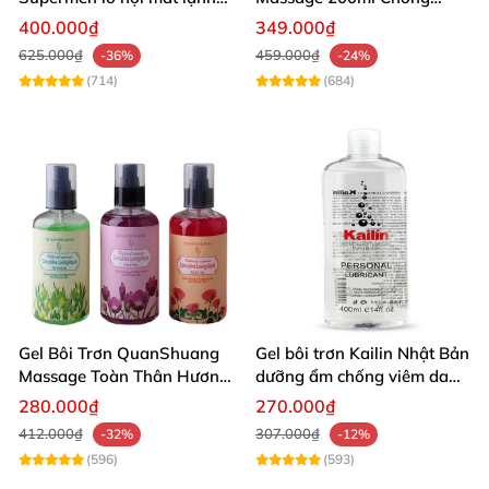
dưỡng da
Viêm Thâm Vùng Kín
400.000₫
349.000₫
625.000₫
459.000₫
-36%
-24%
(714)
(684)
Gel Bôi Trơn QuanShuang
Gel bôi trơn Kailin Nhật Bản
Massage Toàn Thân Hương
dưỡng ẩm chống viêm da
Hoa Quyến Rũ
vùng kín
280.000₫
270.000₫
412.000₫
307.000₫
-32%
-12%
(596)
(593)