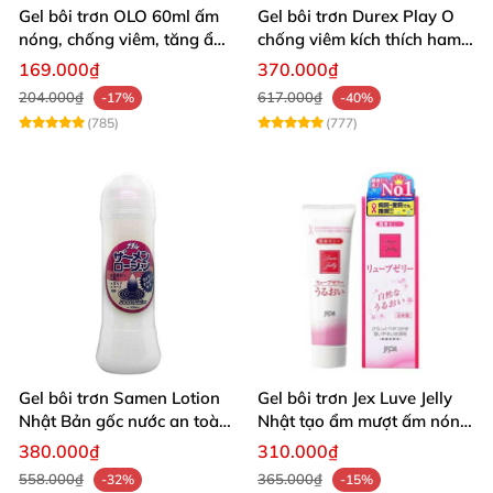
Gel bôi trơn OLO 60ml ấm
Gel bôi trơn Durex Play O
nóng, chống viêm, tăng ẩm
chống viêm kích thích ham
vùng kín
muốn tự nhiên
169.000₫
370.000₫
204.000₫
617.000₫
-17%
-40%
(785)
(777)
Gel bôi trơn Samen Lotion
Gel bôi trơn Jex Luve Jelly
Nhật Bản gốc nước an toàn
Nhật tạo ẩm mượt ấm nóng
dịu nhẹ
dễ tan rửa sạch
380.000₫
310.000₫
558.000₫
365.000₫
-32%
-15%