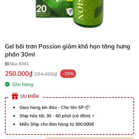
Gel bôi trơn Passion giảm khô hạn tăng hưng
phấn 30ml
Sku:
8341
250.000₫
294.000₫
-15%
Còn hàng
ƯU ĐIỂM
Giao hàng kín đáo - Che tên SP 📦
Ship hỏa tốc 30 - 60 phút (cả đêm) ⚡
Miễn Ship cho đơn hàng từ 300.000đ