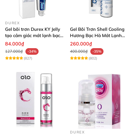
DUREX
Gel bôi trơn Durex KY Jelly
Gel Bôi Trơn Shell Cooling
tạo cảm giác mát lạnh bạc
Hương Bạc Hà Mát Lạnh
hà dễ chịu
100ml
84.000₫
260.000₫
127.000₫
400.000₫
-34%
-35%
(827)
(802)
DUREX