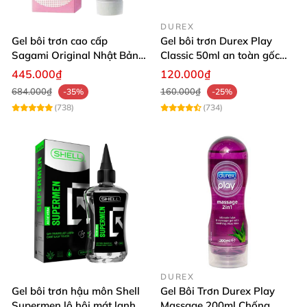
DUREX
Gel bôi trơn cao cấp
Gel bôi trơn Durex Play
Sagami Original Nhật Bản
Classic 50ml an toàn gốc
an toàn dịu nhẹ
nước tăng độ ẩm
445.000₫
120.000₫
684.000₫
160.000₫
-35%
-25%
(738)
(734)
DUREX
Gel bôi trơn hậu môn Shell
Gel Bôi Trơn Durex Play
Supermen lô hội mát lạnh
Massage 200ml Chống