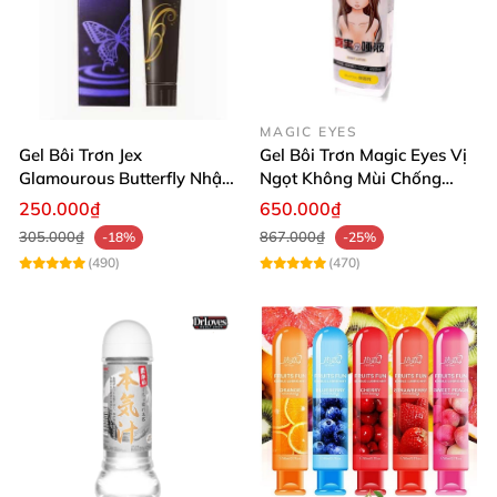
MAGIC EYES
Gel Bôi Trơn Jex
Gel Bôi Trơn Magic Eyes Vị
Glamourous Butterfly Nhật
Ngọt Không Mùi Chống
Bản Dễ Hòa Tan
Viêm Kích Thích Oral Sex
250.000₫
650.000₫
305.000₫
867.000₫
-18%
-25%
(490)
(470)