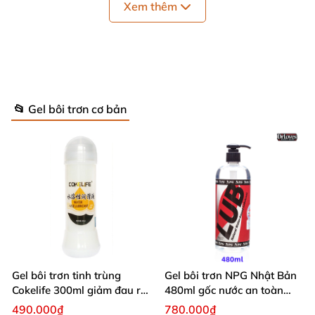
Xem thêm
📂 Gel bôi trơn cơ bản
Ưu điểm của Gel boi tron tang hung phan
Passion
Gel boi tron tang hung phan Passion
mang gốc nước
rất an toàn có tính bôi trơn cao giúp các nàng có tình
trạng khô âm đạo trở nên ướt át hơn và quan hệ
hưng phấn hơn
Gel bôi trơn tinh trùng
Gel bôi trơn NPG Nhật Bản
Cokelife 300ml giảm đau rát
480ml gốc nước an toàn
tăng khoái cảm
không kích ứng
490.000₫
780.000₫