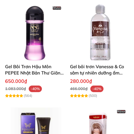
Gel Bôi Trơn Hậu Môn
Gel bôi trơn Vanessa & Co
PEPEE Nhật Bản Thư Giãn
sâm tự nhiên dưỡng ẩm
Giảm Đau Rát An Toàn
chống viêm 200ml Nhật
650.000₫
280.000₫
1.083.000₫
466.000₫
-40%
-40%
(564)
(500)