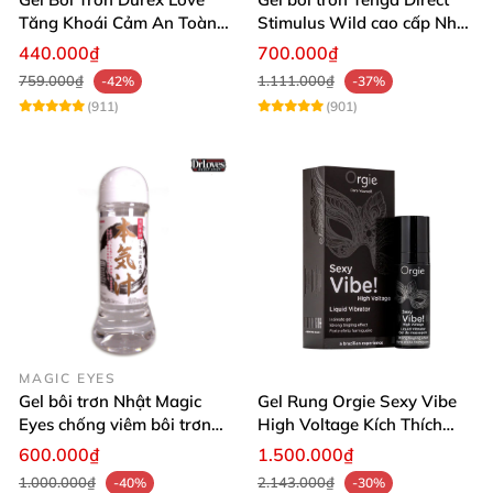
Tăng Khoái Cảm An Toàn
Stimulus Wild cao cấp Nhật
Cho Nữ
Bản 170ml
440.000₫
700.000₫
759.000₫
1.111.000₫
-42%
-37%
(911)
(901)
MAGIC EYES
Gel bôi trơn Nhật Magic
Gel Rung Orgie Sexy Vibe
Eyes chống viêm bôi trơn
High Voltage Kích Thích
cực mượt 360ml
Ham Muốn
600.000₫
1.500.000₫
1.000.000₫
2.143.000₫
-40%
-30%