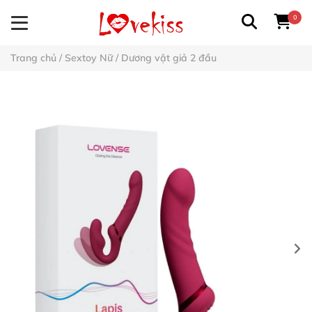
0
Trang chủ
/
Sextoy Nữ
/
Dương vật giả 2 đầu