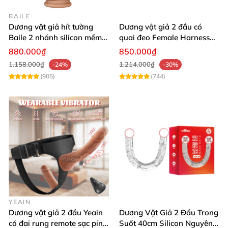
độc lập và tính năng kết nối qua app, chắc chắn đây
BAILE
sẽ là món đồ chơi mang đến cho các cặp đôi les
Dương vật giả hít tường
Dương vật giả 2 đầu có
những giây phút ân ái tràn đầy khoái cảm.
Baile 2 nhánh silicon mềm
quai đeo Female Harness
cao cấp
Ultra
880.000₫
850.000₫
1.158.000₫
1.214.000₫
-24%
-30%
(905)
(744)
YEAIN
Dương vật giả 2 đầu Yeain
Dương Vật Giả 2 Đầu Trong
có đai rung remote sạc pin
Suốt 40cm Silicon Nguyên