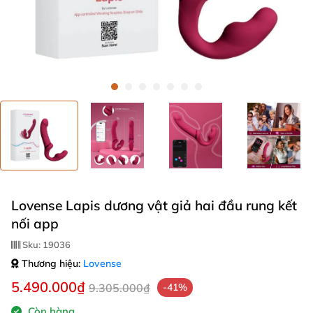
Lovense Lapis dương vật giả hai đầu rung kết
nối app
Sku:
19036
Thương hiệu:
Lovense
5.490.000₫
9.305.000₫
-41%
Còn hàng