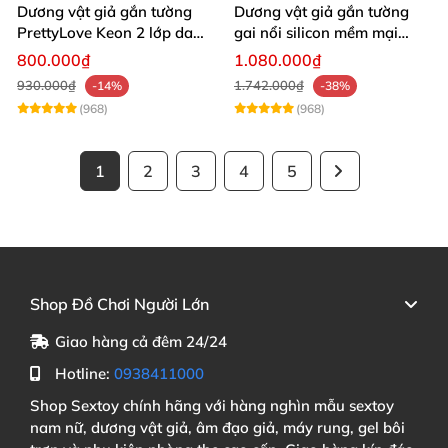
Dương vật giả gắn tường
Dương vật giả gắn tường
PrettyLove Keon 2 lớp da
gai nổi silicon mềm mại
silicon mềm
tăng khoái cảm
800.000₫
1.080.000₫
930.000₫
1.742.000₫
-14%
-38%
(968)
(968)
1
2
3
4
5
Shop Đồ Chơi Người Lớn
Giao hàng cả đêm 24/24
Hotline:
0938411000
Shop Sextoy chính hãng với hàng nghìn mẫu sextoy
nam nữ, dương vật giả, âm đạo giả, máy rung, gel bôi