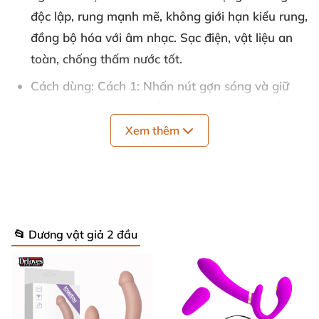
độc lập, rung mạnh mẽ, không giới hạn kiểu rung,
đồng bộ hóa với âm nhạc. Sạc điện, vật liệu an
toàn, chống thấm nước tốt.
Cách dùng
: Cách 1: Nhấn nút gợn sóng và giữ
trong khoảng 3 giây để bật hoặc tắt sản phẩm.
Nhấn nút lên hoặc xuống để bật hoặc tắt chế độ
Xem thêm
thụt. Cách 2: Đầu tiên, người dùng cần tải ứng
dụng Lovense Remote về điện thoại và đăng ký
tài khoản. Sau đó, kết nối Lovense Lapis với điện
thoại thông qua Bluetooth. Tại màn hình điều
📂 Dương vật giả 2 đầu
khiển trên ứng dụng, người dùng có thể tùy chỉnh
cường độ và chế độ rung theo ý thích của mình
và tận hưởng những điều thú vị và đạ dạng tính
năng. Lưu ý: Nên dùng kèm gel bôi trơn để tăng