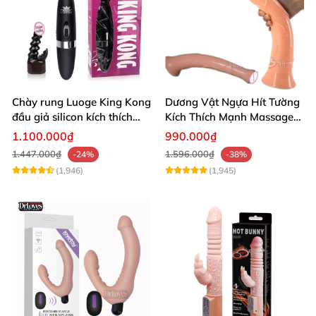
Chày rung Luoge King Kong
Dương Vật Ngựa Hít Tường
đầu giả silicon kích thích
Kích Thích Mạnh Massage
sâu giải tỏa sinh lý
Hậu Môn Đồ Chơi Gay
1.100.000₫
990.000₫
1.447.000₫
1.596.000₫
-24%
-38%
(1,946)
(1,945)