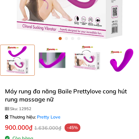
Máy rung đa năng Baile Prettylove cong hút
rung massage nữ
Sku:
12952
Thương hiệu:
Pretty Love
900.000₫
1.636.000₫
-45%
Còn hàng