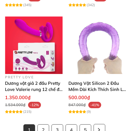
(345)
(342)
PRETTY LOVE
Dương vật giả 2 đầu Pretty
Dương Vật Silicon 2 Đầu
Love Valerie rung 12 chế độ
Mềm Dài Kích Thích Sinh Lý
cao cấp
Hiệu Quả
1.350.000₫
500.000₫
1.534.000₫
847.000₫
-12%
-41%
(215)
(9)
1
2
3
4
5