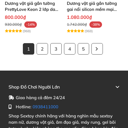
Dương vật giả gắn tường
Dương vật giả gắn tường
PrettyLove Keon 2 lớp da
gai nổi silicon mềm mại
silicon mềm
tăng khoái cảm
800.000₫
1.080.000₫
930.000₫
1.742.000₫
-14%
-38%
(968)
(968)
1
2
3
4
5
Shop Đồ Chơi Người Lớn
Giao hàng cả đêm 24/24
Hotline:
0938411000
Shop Sextoy chính hãng với hàng nghìn mẫu sextoy
nam nữ, dương vật giả, âm đạo giả, máy rung, gel bôi