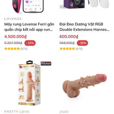
LOVENSE
Máy rung Lovense Ferri gắn
Đai Đeo Dương Vật RGB
quần chip kết nối app rung
Double Extensions Harness
mạnh mẽ
Silicon
4.500.000₫
600.000₫
5.357.000₫
968.000₫
-16%
-38%
(974)
(970)
PRETTY LOVE
JIUAI