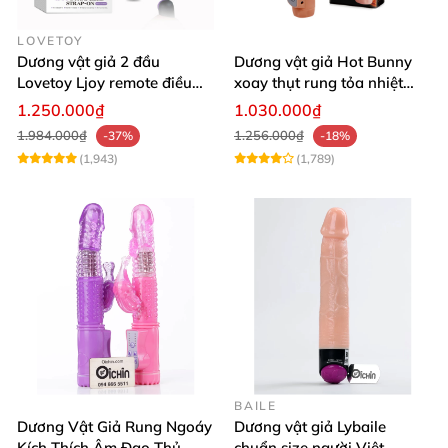
LOVETOY
Dương vật giả 2 đầu
Dương vật giả Hot Bunny
Lovetoy Ljoy remote điều
xoay thụt rung tỏa nhiệt
khiển pin sạc
massage điểm G
1.250.000₫
1.030.000₫
1.984.000₫
1.256.000₫
-37%
-18%
(1,943)
(1,789)
BAILE
Dương Vật Giả Rung Ngoáy
Dương vật giả Lybaile
Kích Thích Âm Đạo Thủ
chuẩn size người Việt