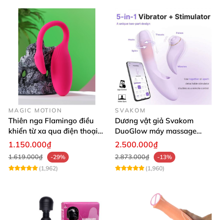
MAGIC MOTION
SVAKOM
Thiên nga Flamingo điều
Dương vật giả Svakom
khiển từ xa qua điện thoại
DuoGlow máy massage
cao cấp
điểm G và âm vật cao cấp 5
1.150.000₫
2.500.000₫
in 1 điều khiển app thông
1.619.000₫
2.873.000₫
-29%
-13%
minh
(1,962)
(1,960)