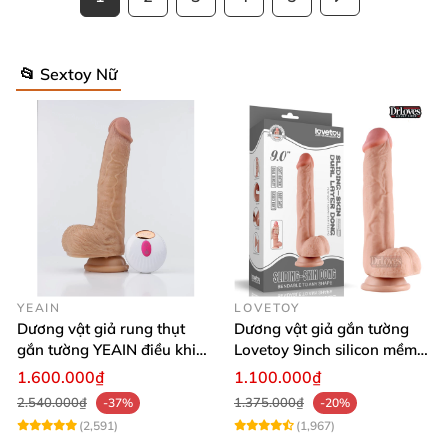
📂 Sextoy Nữ
YEAIN
LOVETOY
Dương vật giả rung thụt
Dương vật giả gắn tường
gắn tường YEAIN điều khiển
Lovetoy 9inch silicon mềm
từ xa tỏa nhiệt
mại tiện lợi
1.600.000₫
1.100.000₫
2.540.000₫
1.375.000₫
-37%
-20%
(2,591)
(1,967)