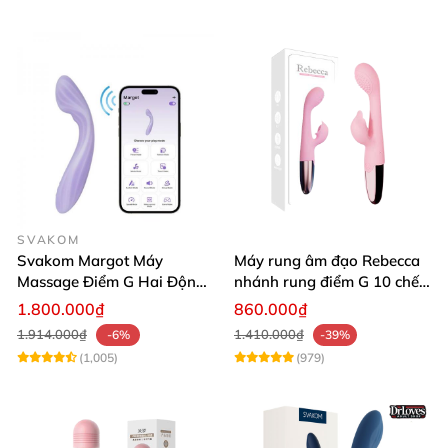
SVAKOM
Svakom Margot Máy
Máy rung âm đạo Rebecca
Massage Điểm G Hai Động
nhánh rung điểm G 10 chế
Cơ Có Sưởi Ấm Điều Khiển
độ
1.800.000₫
860.000₫
App Thông Minh
1.914.000₫
1.410.000₫
-6%
-39%
(1,005)
(979)