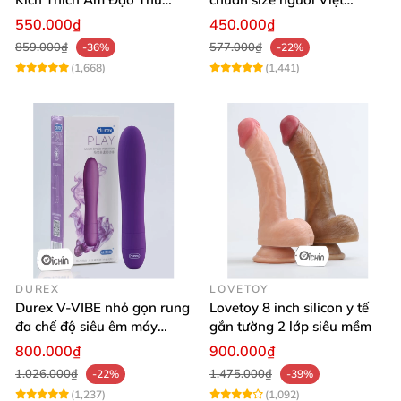
Dâm Cho Nữ
silicone mềm thơm
550.000₫
450.000₫
859.000₫
577.000₫
-36%
-22%
(1,668)
(1,441)
DUREX
LOVETOY
Durex V-VIBE nhỏ gọn rung
Lovetoy 8 inch silicon y tế
đa chế độ siêu êm máy
gắn tường 2 lớp siêu mềm
massage tinh yêu
800.000₫
900.000₫
1.026.000₫
1.475.000₫
-22%
-39%
(1,237)
(1,092)