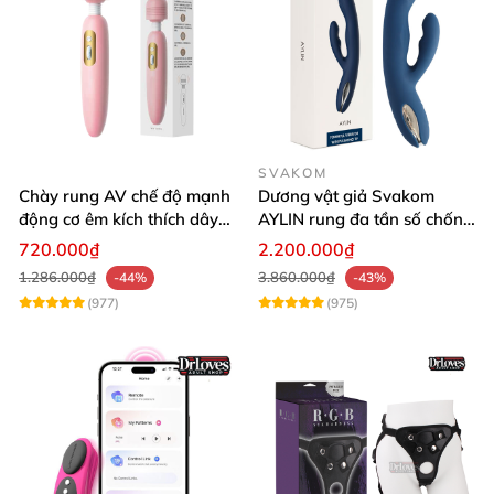
SVAKOM
Chày rung AV chế độ mạnh
Dương vật giả Svakom
động cơ êm kích thích dây
AYLIN rung đa tần số chống
thần kinh nữ
nước sạc pin tiện lợi
720.000₫
2.200.000₫
1.286.000₫
3.860.000₫
-44%
-43%
(977)
(975)