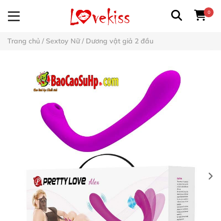
0
Trang chủ
/
Sextoy Nữ
/
Dương vật giả 2 đầu