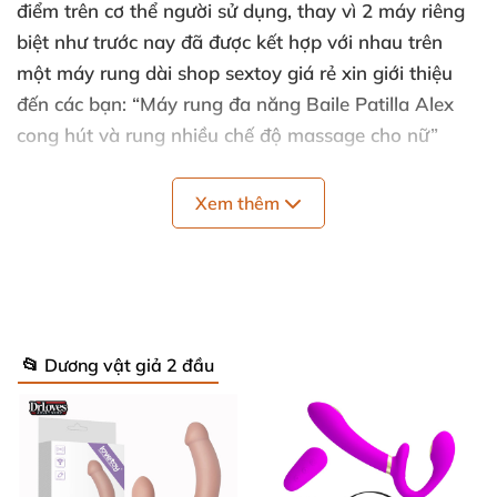
điểm trên cơ thể người sử dụng, thay vì 2 máy riêng
biệt như trước nay đã được kết hợp với nhau trên
một máy rung dài shop sextoy giá rẻ xin giới thiệu
đến các bạn: “Máy rung đa năng Baile Patilla Alex
cong hút và rung nhiều chế độ massage cho nữ”
Đây là sản phẩm được thiết kế dài như một con lươn
Xem thêm
dài có thể vươn đến đầu ti, âm đạo của bạn hay bất
cứ điểm nào trên cơ thể để có thể kích thích được
thiết kế tối ưu dạng cong để có thể tác động sâu và
tập trung vào vùng da cần kích thích.
Máy rung đa năng Baile Patilla Alex cong hút và
📂 Dương vật giả 2 đầu
rung có 12 chế độ rung 4 chế độ hút với động cơ êm
ái bền bỉ đã làm nên tên tuổi của phân khúc
Prettylove xuất khẩu của hãng Baile độ ồn chỉ dưới
50db.