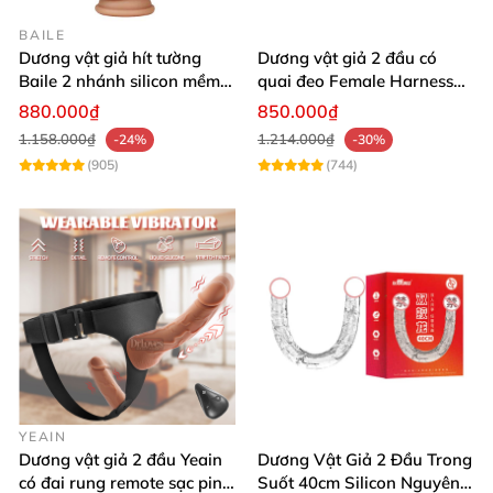
BAILE
Dương vật giả hít tường
Dương vật giả 2 đầu có
Baile 2 nhánh silicon mềm
quai đeo Female Harness
cao cấp
Ultra
880.000₫
850.000₫
1.158.000₫
1.214.000₫
-24%
-30%
(905)
(744)
Danh mục
1.Thông số máy rung đa năng Baile Prettylove
Patilla Alex cong hút
YEAIN
Dương vật giả 2 đầu Yeain
Dương Vật Giả 2 Đầu Trong
—Ảnh chụp sản phẩm tại shop bao cao su Hải
có đai rung remote sạc pin
Suốt 40cm Silicon Nguyên