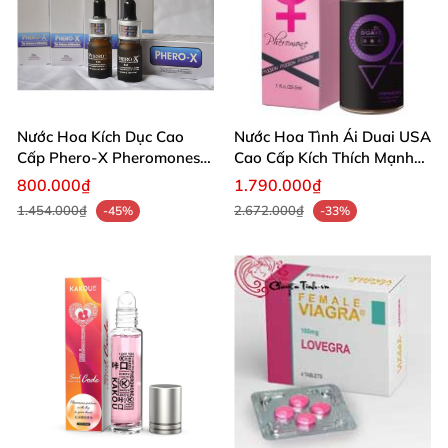
Nước Hoa Kích Dục Cao
Nước Hoa Tình Ái Duai USA
Cấp Phero-X Pheromones
Cao Cấp Kích Thích Mạnh
Tăng Ham Muốn Tình Dục
Mẽ Cho Đôi
800.000₫
1.790.000₫
1.454.000₫
2.672.000₫
-45%
-33%