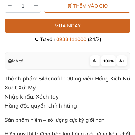
🛒 THÊM VÀO GIỎ
MUA NGAY
📞 Tư vấn
0938411000
(24/7)
Mô tả
−
100%
+
Thành phần: Sildenafil 100mg viên Hồng Kích Nữ
Xuất Xứ: Mỹ
Nhập khẩu: Xách tay
Hàng độc quyền chính hãng
Sản phẩm hiếm – số lượng cực kỳ giới hạn
Hiện nay thị trường tràn lan hàng giả, hàng kém chất