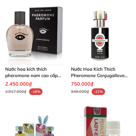
Nước hoa kích thích
Nước Hoa Kích Thích
pheromone nam cao cấp
Pheromone Conjugallove
USA thu hút phái nữ
Tăng Ham Muốn
2.450.000₫
750.000₫
2.917.000₫
949.000₫
-16%
-21%