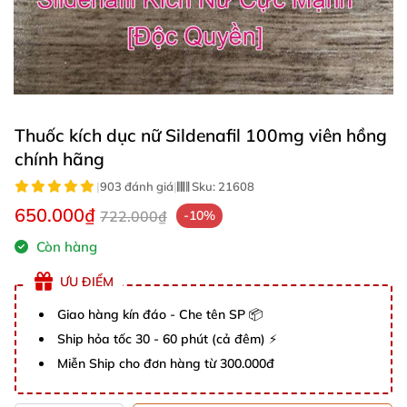
Thuốc kích dục nữ Sildenafil 100mg viên hồng
chính hãng
|
903 đánh giá
|
Sku:
21608
650.000₫
722.000₫
-10%
Còn hàng
ƯU ĐIỂM
Giao hàng kín đáo - Che tên SP 📦
Ship hỏa tốc 30 - 60 phút (cả đêm) ⚡
Miễn Ship cho đơn hàng từ 300.000đ