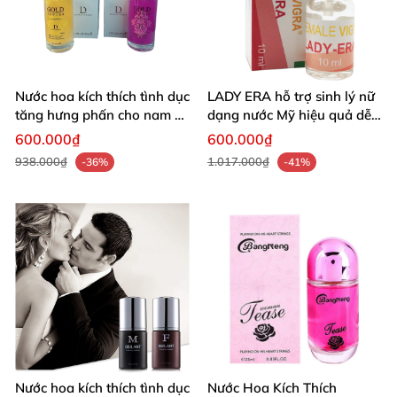
Nước hoa kích thích tình dục
LADY ERA hỗ trợ sinh lý nữ
tăng hưng phấn cho nam và
dạng nước Mỹ hiệu quả dễ
nữ
dùng
600.000₫
600.000₫
938.000₫
1.017.000₫
-36%
-41%
Nước hoa kích thích tình dục
Nước Hoa Kích Thích