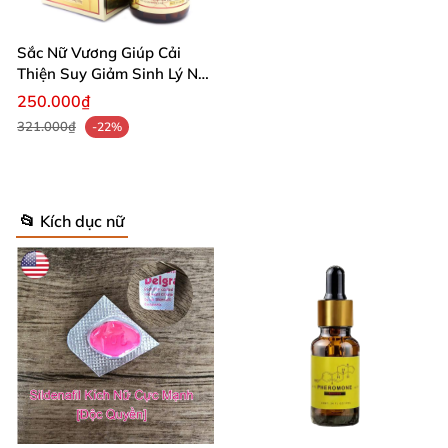
Sắc Nữ Vương Giúp Cải
Thiện Suy Giảm Sinh Lý Nữ
An Toàn
250.000₫
321.000₫
-22%
📂 Kích dục nữ