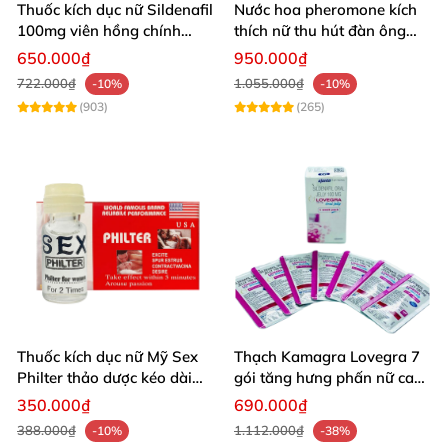
Thuốc kích dục nữ Sildenafil
Nước hoa pheromone kích
100mg viên hồng chính
thích nữ thu hút đàn ông
hãng
mạnh mẽ 10ml
650.000₫
950.000₫
722.000₫
1.055.000₫
-10%
-10%
(903)
(265)
Thuốc kích dục nữ Mỹ Sex
Thạch Kamagra Lovegra 7
Philter thảo dược kéo dài
gói tăng hưng phấn nữ cao
hưng phấn
cấp
350.000₫
690.000₫
388.000₫
1.112.000₫
-10%
-38%