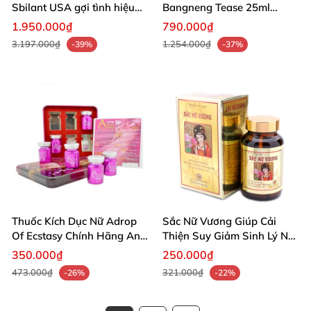
Sbilant USA gợi tình hiệu
Bangneng Tease 25ml
quả
Quyến Rũ Mạnh Mẽ
1.950.000₫
790.000₫
3.197.000₫
1.254.000₫
-39%
-37%
Thuốc Kích Dục Nữ Adrop
Sắc Nữ Vương Giúp Cải
Of Ecstasy Chính Hãng An
Thiện Suy Giảm Sinh Lý Nữ
Toàn Tự Nhiên
An Toàn
350.000₫
250.000₫
473.000₫
321.000₫
-26%
-22%