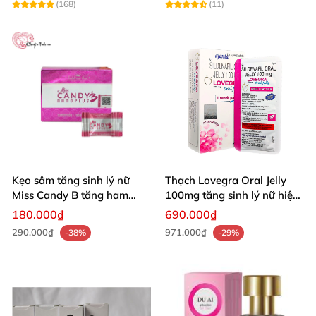
(168)
(11)
Kẹo sâm tăng sinh lý nữ
Thạch Lovegra Oral Jelly
Miss Candy B tăng ham
100mg tăng sinh lý nữ hiệu
muốn tự nhiên
quả
180.000₫
690.000₫
290.000₫
971.000₫
-38%
-29%