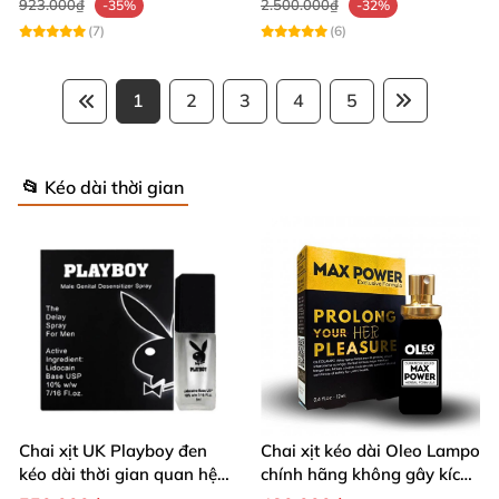
923.000₫
2.500.000₫
-35%
-32%
(7)
(6)
1
2
3
4
5
📂 Kéo dài thời gian
Chai xịt UK Playboy đen
Chai xịt kéo dài Oleo Lampo
kéo dài thời gian quan hệ
chính hãng không gây kích
5ml nhỏ gọn
ứng da