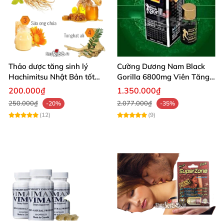
Thảo dược tăng sinh lý
Cường Dương Nam Black
Hachimitsu Nhật Bản tốt
Gorilla 6800mg Viên Tăng
cho cường dương nam
Cường Sinh Lý Nam
200.000₫
1.350.000₫
250.000₫
2.077.000₫
-20%
-35%
(12)
(9)