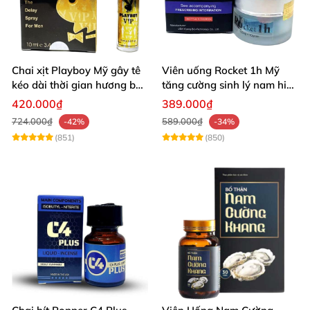
Chai xịt Playboy Mỹ gây tê
Viên uống Rocket 1h Mỹ
kéo dài thời gian hương bạc
tăng cường sinh lý nam hiệu
hà
quả
420.000₫
389.000₫
724.000₫
589.000₫
-42%
-34%
(851)
(850)