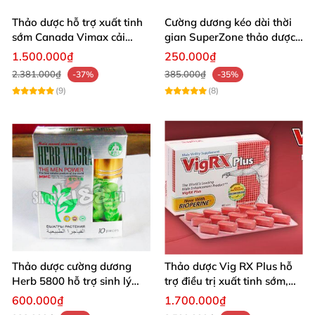
Thảo dược hỗ trợ xuất tinh
Cường dương kéo dài thời
sớm Canada Vimax cải
gian SuperZone thảo dược
thiện sinh lý nam
tăng sức bền
1.500.000₫
250.000₫
2.381.000₫
385.000₫
-37%
-35%
(9)
(8)
Thảo dược cường dương
Thảo dược Vig RX Plus hỗ
Herb 5800 hỗ trợ sinh lý
trợ điều trị xuất tinh sớm,
nam mạnh mẽ kéo dài
tăng cường sinh lý nam
600.000₫
1.700.000₫