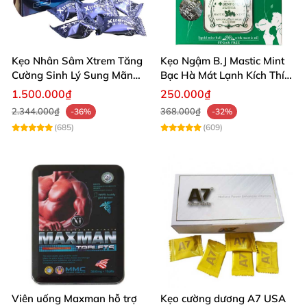
Kẹo Nhân Sâm Xtrem Tăng
Kẹo Ngậm B.J Mastic Mint
Cường Sinh Lý Sung Mãn
Bạc Hà Mát Lạnh Kích Thích
Khi Lâm Trận
Lê Hiệu Quả
1.500.000₫
250.000₫
2.344.000₫
368.000₫
-36%
-32%
(685)
(609)
Viên uống Maxman hỗ trợ
Kẹo cường dương A7 USA