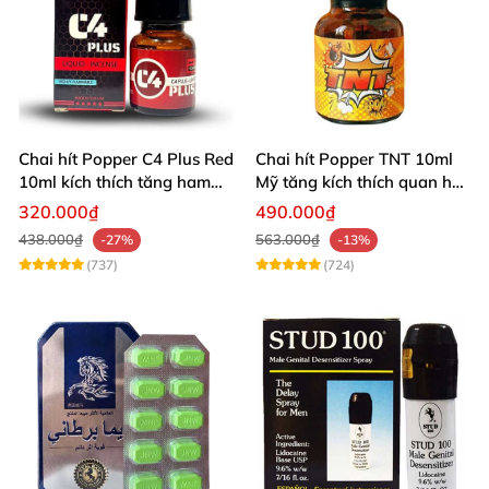
Chai hít Popper C4 Plus Red
Chai hít Popper TNT 10ml
10ml kích thích tăng ham
Mỹ tăng kích thích quan hệ
muốn
sảng khoái
320.000₫
490.000₫
438.000₫
563.000₫
-27%
-13%
(737)
(724)