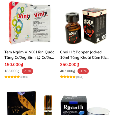
Tem Ngậm VINIX Hàn Quốc
Chai Hít Popper Jacked
Tăng Cường Sinh Lý Cường
10ml Tăng Khoái Cảm Kích
Dương
Thích Mạnh
150.000₫
350.000₫
185.000₫
402.000₫
-19%
-13%
(888)
(861)