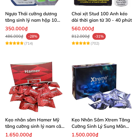
Ngựa Thái cường dương
Chai xịt Stud 100 Anh kéo
tăng sinh lý nam hộp 10
dài thời gian từ 30 - 40 phút
viên cao cấp chuẩn Thái
350.000₫
560.000₫
486.000₫
812.000₫
-28%
-31%
(714)
(702)
Kẹo nhân sâm Hamer Mỹ
Kẹo Nhân Sâm Xtrem Tăng
tăng cường sinh lý nam cải
Cường Sinh Lý Sung Mãn
thiện sức khỏe
Khi Lâm Trận
1.650.000₫
1.500.000₫