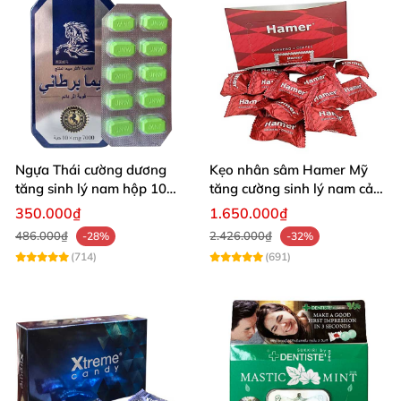
Ngựa Thái cường dương
Kẹo nhân sâm Hamer Mỹ
tăng sinh lý nam hộp 10
tăng cường sinh lý nam cải
viên cao cấp chuẩn Thái
thiện sức khỏe
350.000₫
1.650.000₫
486.000₫
2.426.000₫
-28%
-32%
(714)
(691)