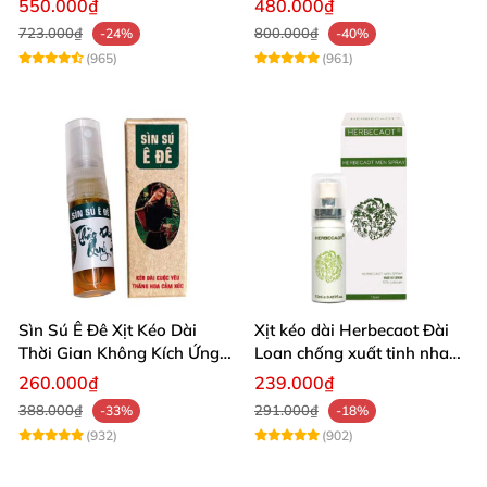
550.000₫
480.000₫
723.000₫
800.000₫
-24%
-40%
(965)
(961)
Sìn Sú Ê Đê Xịt Kéo Dài
Xịt kéo dài Herbecaot Đài
Thời Gian Không Kích Ứng
Loan chống xuất tinh nhanh
Da
hiệu quả
260.000₫
239.000₫
388.000₫
291.000₫
-33%
-18%
(932)
(902)