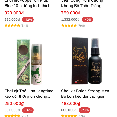
Chai hít Popper C4 Plus
Viên Uống Nam Cường
Blue 10ml tăng kích thích
Khang Bổ Thận Tráng
quan hệ mạnh mẽ
Dương Kéo Dài Thời Gian
320.000₫
799.000₫
Quan Hệ
552.000₫
1.332.000₫
-42%
-40%
(844)
(798)
Chai xịt Thái Lan Longtime
Chai xịt Balan Strong Men
kéo dài thời gian chống
Ba Lan kéo dài thời gian
xuất tinh sớm
quan hệ
250.000₫
483.000₫
391.000₫
680.000₫
-36%
-29%
(796)
(776)