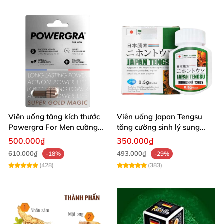
Viên uống tăng kích thước
Viên uống Japan Tengsu
Powergra For Men cường
tăng cường sinh lý sung
dương kéo dài thời gian
mãn mạnh
500.000₫
350.000₫
610.000₫
493.000₫
-18%
-29%
(428)
(383)