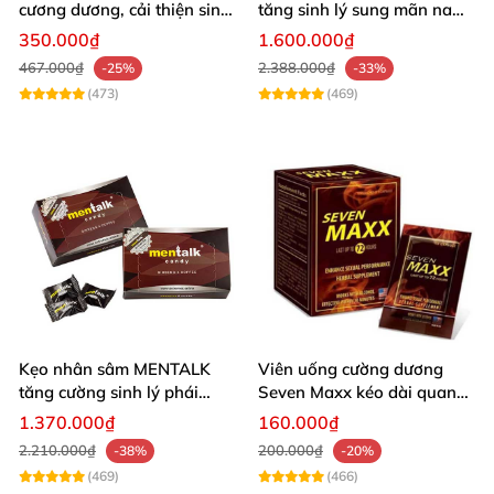
cương dương, cải thiện sinh
tăng sinh lý sung mãn nam
lý nam hiệu quả
giới
350.000₫
1.600.000₫
467.000₫
2.388.000₫
-25%
-33%
(473)
(469)
Kẹo nhân sâm MENTALK
Viên uống cường dương
tăng cường sinh lý phái
Seven Maxx kéo dài quan
mạnh
hệ nhập Mỹ
1.370.000₫
160.000₫
2.210.000₫
200.000₫
-38%
-20%
(469)
(466)