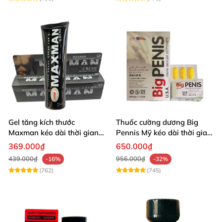
Gel tăng kích thước
Thuốc cường dương Big
Maxman kéo dài thời gian
Pennis Mỹ kéo dài thời gian
quan hệ nhập Mỹ
hiệu quả
369.000₫
650.000₫
439.000₫
956.000₫
-16%
-32%
(762)
(745)