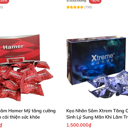
1.332.000₫
-34%
-40%
0)
(798)
sâm Hamer Mỹ tăng cường
Kẹo Nhân Sâm Xtrem Tăng 
m cải thiện sức khỏe
Sinh Lý Sung Mãn Khi Lâm T
₫
1.500.000₫