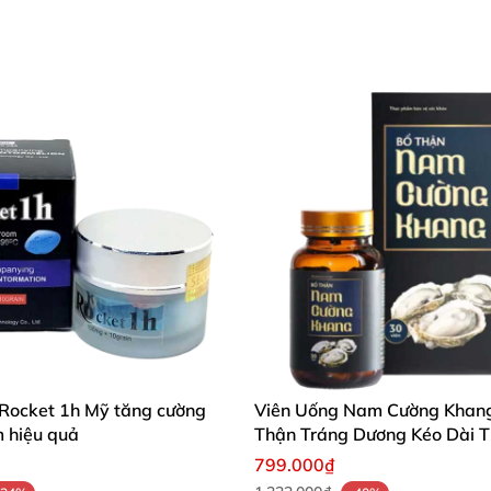
 Rocket 1h Mỹ tăng cường
Viên Uống Nam Cường Khan
m hiệu quả
Thận Tráng Dương Kéo Dài T
Quan Hệ
799.000₫