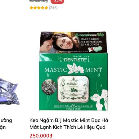
956.000₫
-32%
(745)
Cường
Kẹo Ngậm B.J Mastic Mint Bạc Hà
rận
Mát Lạnh Kích Thích Lê Hiệu Quả
250.000₫