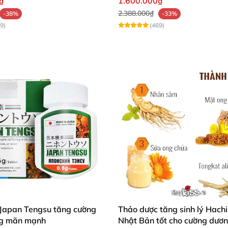
₫
1.600.000₫
2.388.000₫
-38%
-33%
9)
(469)
 Japan Tengsu tăng cường
Thảo dược tăng sinh lý Hach
ung mãn mạnh
Nhật Bản tốt cho cường dươ