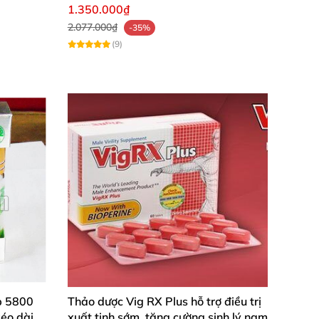
Nam
1.350.000₫
2.077.000₫
-35%
(9)
b 5800
Thảo dược Vig RX Plus hỗ trợ điều trị
kéo dài
xuất tinh sớm, tăng cường sinh lý nam