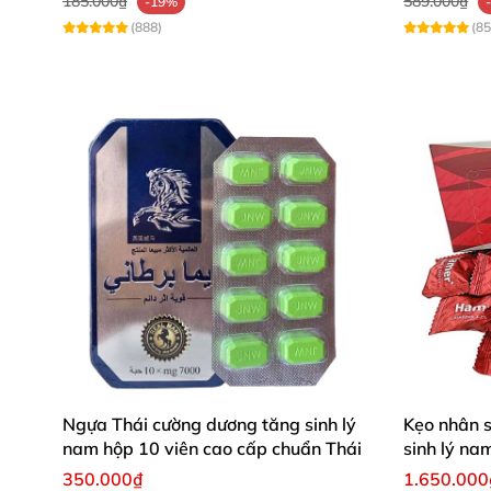
185.000₫
589.000₫
-19%
(888)
(85
Ngựa Thái cường dương tăng sinh lý
Kẹo nhân 
nam hộp 10 viên cao cấp chuẩn Thái
sinh lý na
350.000₫
1.650.000