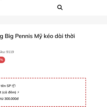
 Big Pennis Mỹ kéo dài thời
ku:
9119
2%
 tên SP 📦
út (cả đêm) ⚡
 từ 300.000đ