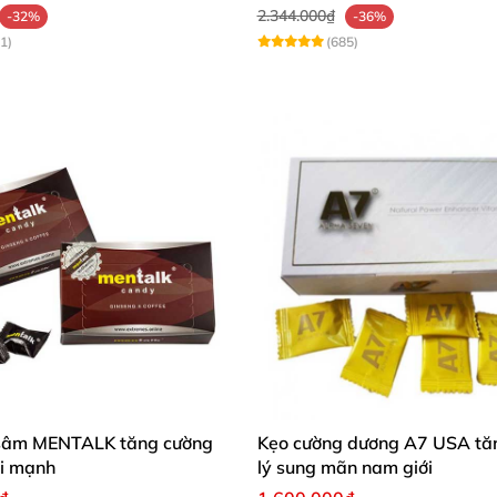
2.344.000₫
-32%
-36%
1)
(685)
sâm MENTALK tăng cường
Kẹo cường dương A7 USA tăn
ái mạnh
lý sung mãn nam giới