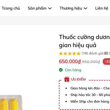
Trang chủ
Sản phẩm
Thương hiệu
Liên hệ
Thuốc cường dương
gian hiệu quả
|
745 đánh giá
|
S
650.000₫
956.000₫
-3
Còn hàng
ƯU ĐIỂM
Giao hàng kín đáo - Che
Ship hỏa tốc 30 - 60 ph
Miễn Ship cho đơn hàng