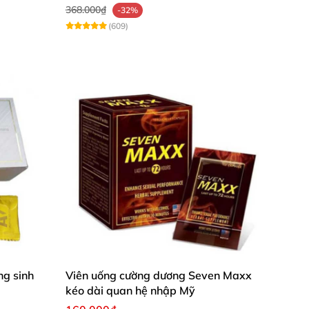
368.000₫
-32%
(609)
g sinh
Viên uống cường dương Seven Maxx
kéo dài quan hệ nhập Mỹ