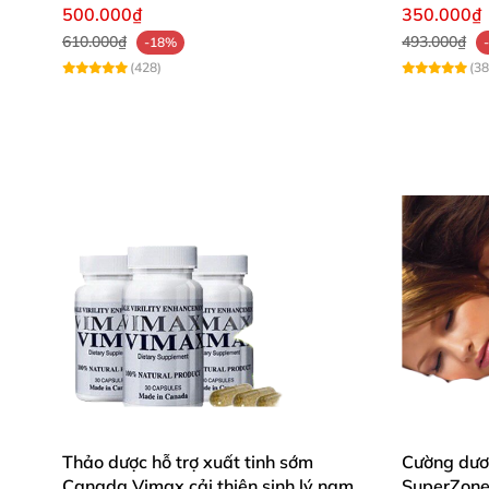
gian
500.000₫
350.000₫
610.000₫
493.000₫
-18%
(428)
(38
Thảo dược hỗ trợ xuất tinh sớm
Cường dươn
Canada Vimax cải thiện sinh lý nam
SuperZone