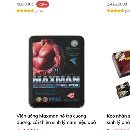
486.000₫
2.426.000₫
-28%
(714)
(69
Viên uống Maxman hỗ trợ cương
Kẹo nhân 
dương, cải thiện sinh lý nam hiệu quả
sinh lý ph