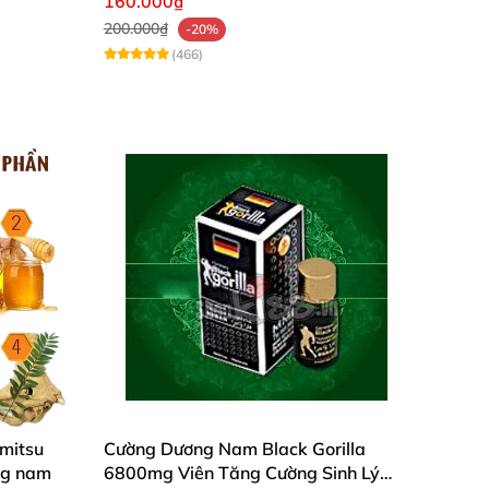
160.000₫
200.000₫
-20%
(466)
imitsu
Cường Dương Nam Black Gorilla
ng nam
6800mg Viên Tăng Cường Sinh Lý