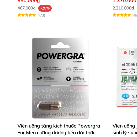
350.000₫
1.370.000
467.000₫
2.210.000₫
-25%
(473)
(46
Viên uống tăng kích thước Powergra
Viên uống
For Men cường dương kéo dài thời
sinh lý s