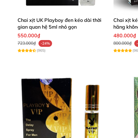
Bước 1: Xịt 1-2 phát lên trên và dưới đầu cậ
Bước 2: Chờ 10-15 phút cho ngấm hoàn toàn, 
Chai xịt UK Playboy đen kéo dài thời
Chai xịt k
Bước 3: Quan hệ đến cao trào
gian quan hệ 5ml nhỏ gọn
hãng khôn
Lưu ý: Sản phẩm không phải là thuốc và khôn
550.000₫
480.000₫
723.000₫
800.000₫
-24%
Đối tượng người dùng
(965)
(96
Nam trên 18 tuổi
giới có dương vật nhạy cảm và dễ xuất tin
Nam giới bị rối loạn sinh lý: rối loạn cươn
Nam giới muốn cải thiện khả năng sinh lý
Đàn ông muốn kéo dài thời gian quan hệ 