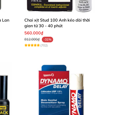
a Lan
Chai xịt Stud 100 Anh kéo dài thời
gian từ 30 - 40 phút
560.000₫
812.000₫
-31%
(702)