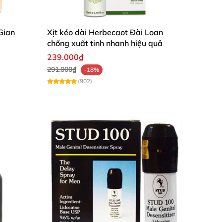
 mà không cần lo lắng sẽ mất tác dụng.
Gian
Xịt kéo dài Herbecaot Đài Loan
chống xuất tinh nhanh hiệu quả
239.000₫
291.000₫
-18%
(902)