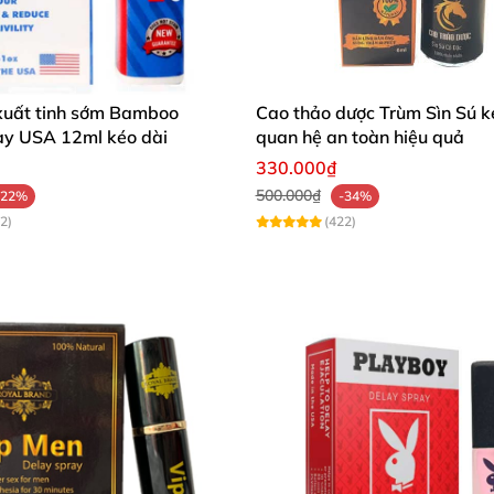
 xuất tinh sớm Bamboo
Cao thảo dược Trùm Sìn Sú k
ay USA 12ml kéo dài
quan hệ an toàn hiệu quả
330.000₫
500.000₫
-22%
-34%
2)
(422)