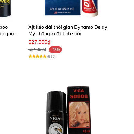
mboo
Xịt kéo dài thời gian Dynamo Delay
an quan
Mỹ chống xuất tinh sớm
527.000₫
684.000₫
-23%
(512)