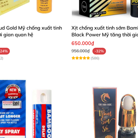
tud Gold Mỹ chống xuất tinh
Xịt chống xuất tinh sớm Ba
ời gian quan hệ
Black Power Mỹ tăng thời gi
hệ
650.000₫
956.000₫
-24%
-32%
2)
(586)