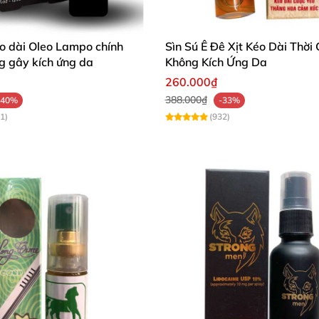
u nhỏ, massage đều
sau đó rửa lại thật sạch bằng nước xà phòng rồi lau khô
éo dài Oleo Lampo chính
Sìn Sú Ê Đê Xịt Kéo Dài Thời 
g gây kích ứng da
Không Kích Ứng Da
g có tác dụng thay thế thuốc chữa bệnh.
260.000₫
388.000₫
-40%
-33%
1)
(932)
h
g dương, xuất tinh sớm
và thăng hoa trong phòng ngủ