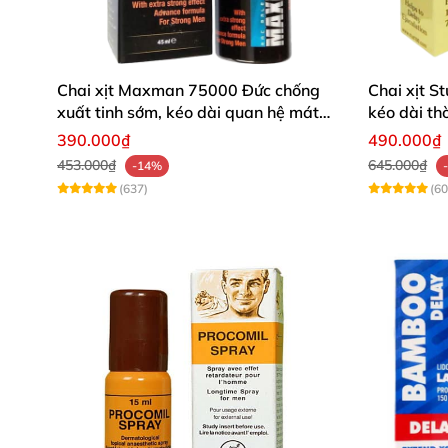
Chai xịt Maxman 75000 Đức chống
Chai xịt S
xuất tinh sớm, kéo dài quan hệ mát
kéo dài th
lạnh bạc hà
390.000₫
490.000₫
453.000₫
645.000₫
-14%
(637)
(60