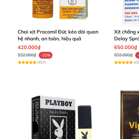
Chai xịt Procomil Đức kéo dài quan
Xịt chống
hệ nhanh, an toàn, hiệu quả
Delay Spr
420.000₫
650.000₫
532.000₫
833.000₫
-21%
(457)
(42