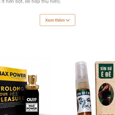
 ít hơn bột, dễ hấp thụ hơn).
Xem thêm
c thiên nhiên, được nấu từ nhiều loại rễ, lá của các loại
uyền thống.
 từ những cánh rừng già Tây Nguyên như: