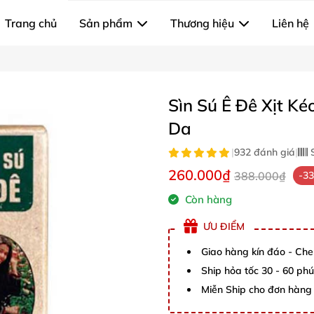
Trang chủ
Sản phẩm
Thương hiệu
Liên hệ
Sìn Sú Ê Đê Xịt K
Da
|
932 đánh giá
|
S
260.000₫
388.000₫
-3
Còn hàng
ƯU ĐIỂM
Giao hàng kín đáo - Che
Ship hỏa tốc 30 - 60 ph
Miễn Ship cho đơn hàng