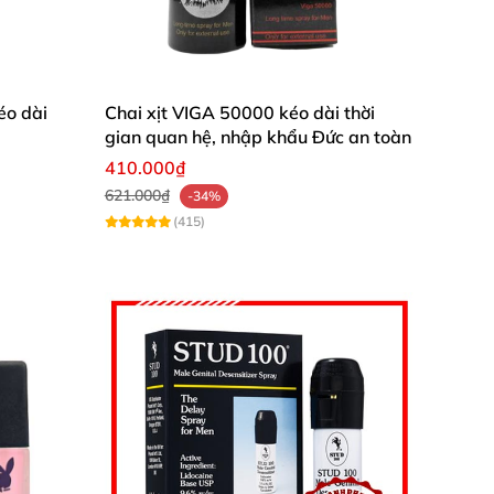
éo dài
Chai xịt VIGA 50000 kéo dài thời
gian quan hệ, nhập khẩu Đức an toàn
410.000₫
621.000₫
-34%
(415)