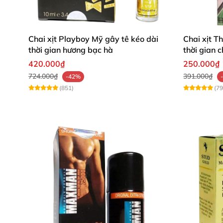
Chai xịt Playboy Mỹ gây tê kéo dài
Chai xịt T
thời gian hương bạc hà
thời gian 
420.000₫
250.000₫
724.000₫
391.000₫
-42%
(851)
(79