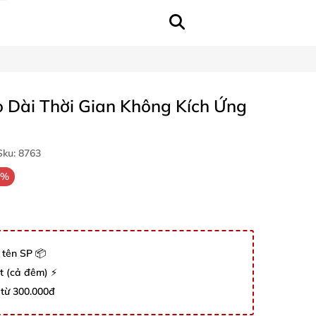
éo Dài Thời Gian Không Kích Ứng
ku:
8763
3%
 tên SP 📦
út (cả đêm) ⚡
 từ 300.000đ