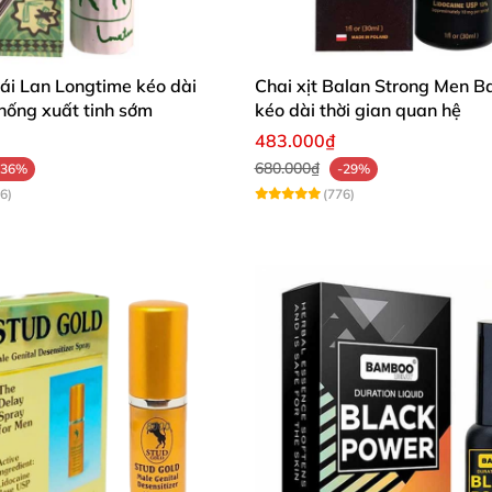
hái Lan Longtime kéo dài
Chai xịt Balan Strong Men B
chống xuất tinh sớm
kéo dài thời gian quan hệ
483.000₫
680.000₫
-36%
-29%
6)
(776)