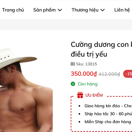
Trang chủ
Sản phẩm
Thương hiệu
Liên hệ
Cường dương con 
điều trị yếu
Sku:
13815
350.000₫
412.000₫
-1
Còn hàng
ƯU ĐIỂM
Giao hàng kín đáo - Che
Ship hỏa tốc 30 - 60 ph
Miễn Ship cho đơn hàng