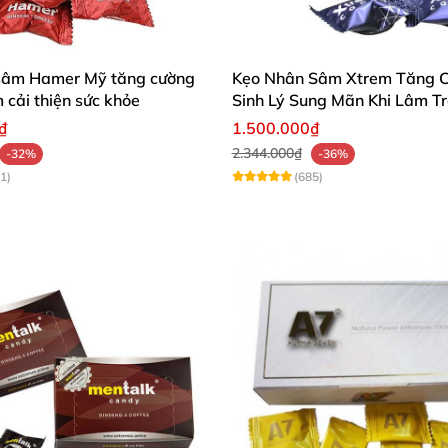
sâm Hamer Mỹ tăng cường
Kẹo Nhân Sâm Xtrem Tăng 
m cải thiện sức khỏe
Sinh Lý Sung Mãn Khi Lâm T
₫
1.500.000₫
2.344.000₫
-32%
-36%
1)
(685)