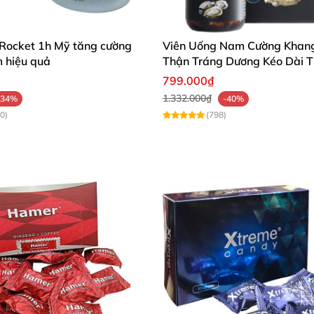
 Rocket 1h Mỹ tăng cường
Viên Uống Nam Cường Khan
phẩm
Tình Trạng :
Sản Xuất Tại Đài Loan.
Nhập k
m hiệu quả
Thận Tráng Dương Kéo Dài T
Quan Hệ
799.000₫
n Mãn Cho Quý Ông
1.332.000₫
-34%
-40%
0)
(798)