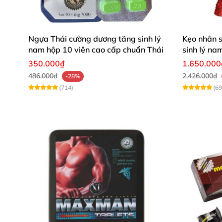
Ngựa Thái cường dương tăng sinh lý
Kẹo nhân 
nam hộp 10 viên cao cấp chuẩn Thái
sinh lý na
350.000₫
1.650.000
486.000₫
2.426.000₫
-28%
(714)
(69