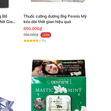
g Bổ
Thuốc cường dương Big Pennis Mỹ
hẩu:
Thái Lan.
Thông số sản phẩm
hời Gian
kéo dài thời gian hiệu quả
650.000₫
956.000₫
-32%
(745)