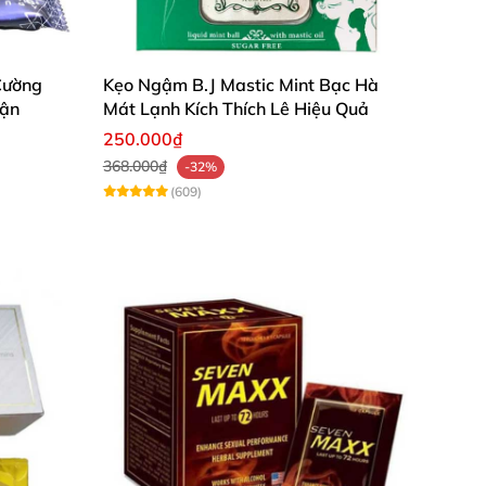
Cường
Kẹo Ngậm B.J Mastic Mint Bạc Hà
rận
Mát Lạnh Kích Thích Lê Hiệu Quả
250.000₫
368.000₫
-32%
(609)