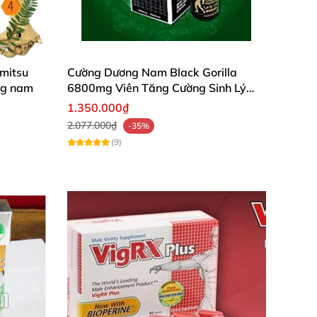
 không có tác dụng phụ
Lưu ý:
Hiệu
.
imitsu
Cường Dương Nam Black Gorilla
ng nam
6800mg Viên Tăng Cường Sinh Lý
Nam
1.350.000₫
2.077.000₫
-35%
(9)