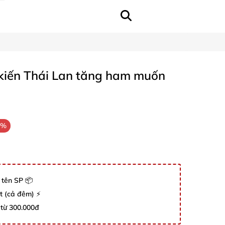
kiến Thái Lan tăng ham muốn
5%
 tên SP 📦
út (cả đêm) ⚡
 từ 300.000đ