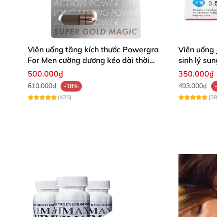
hiệu quả vĩnh viễn.
Sản phẩm bán chạy
quả nhanh hay chậm sẽ tùy thuộc vào 
Viên uống tăng kích thước Powergra
Viên uống
For Men cường dương kéo dài thời
sinh lý s
gian
500.000₫
350.000₫
610.000₫
493.000₫
-18%
(428)
(38