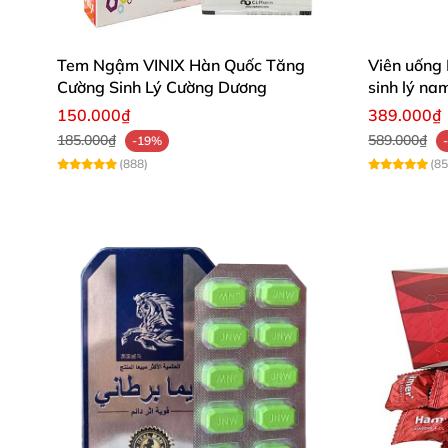
Tem Ngậm VINIX Hàn Quốc Tăng
Viên uống
con kiến 12800mg
Thông tin về sản 
Cường Sinh Lý Cường Dương
sinh lý na
150.000₫
389.000₫
cường dương Kiến Càng Đen Cực Viê
185.000₫
589.000₫
-19%
(888)
(85