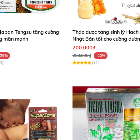
 ở châu Á là sản phẩm an toàn cho sức khỏe và
cơ địa mỗi người
không tái sử dụng trong 24 giờ
 Japan Tengsu tăng cường
Thảo dược tăng sinh lý Hach
ung mãn mạnh
Nhật Bản tốt cho cường dươ
200.000₫
250.000₫
-29%
-20%
3)
(12)