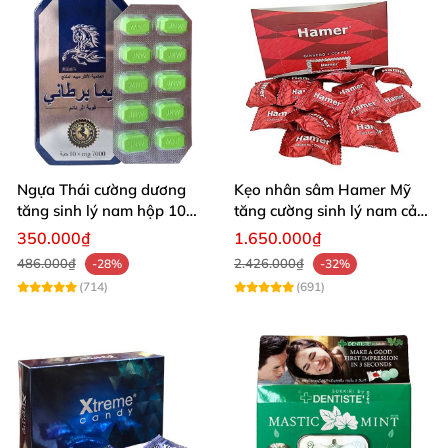
Ngựa Thái cường dương
Kẹo nhân sâm Hamer Mỹ
tăng sinh lý nam hộp 10
tăng cường sinh lý nam cải
viên cao cấp chuẩn Thái
thiện sức khỏe
350.000₫
1.650.000₫
486.000₫
2.426.000₫
-28%
-32%
(714)
(691)