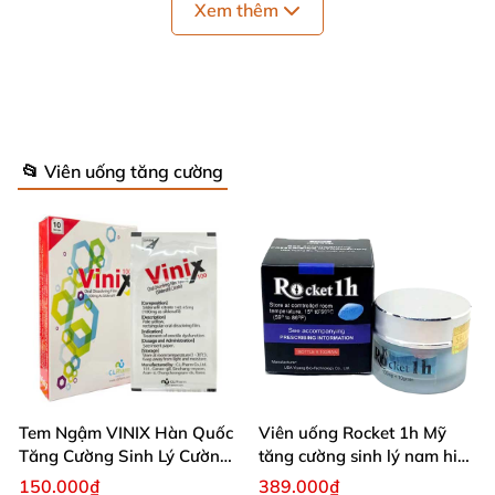
Xem thêm
📂 Viên uống tăng cường
Tem Ngậm VINIX Hàn Quốc
Viên uống Rocket 1h Mỹ
Tăng Cường Sinh Lý Cường
tăng cường sinh lý nam hiệu
Dương
quả
150.000₫
389.000₫