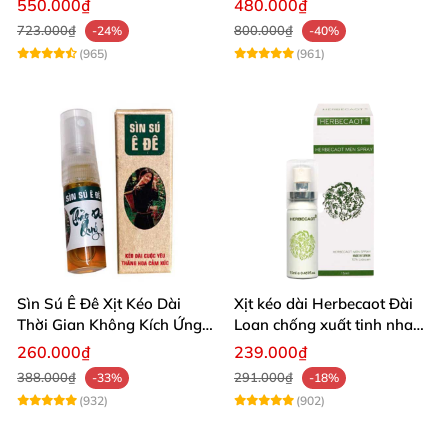
550.000₫
480.000₫
723.000₫
800.000₫
-24%
-40%
(965)
(961)
Sìn Sú Ê Đê Xịt Kéo Dài
Xịt kéo dài Herbecaot Đài
Thời Gian Không Kích Ứng
Loan chống xuất tinh nhanh
Da
hiệu quả
260.000₫
239.000₫
388.000₫
291.000₫
-33%
-18%
(932)
(902)