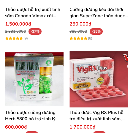
Thảo dược hỗ trợ xuất tinh
Cường dương kéo dài thời
sớm Canada Vimax cải
gian SuperZone thảo dược
thiện sinh lý nam
tăng sức bền
1.500.000₫
250.000₫
2.381.000₫
385.000₫
-37%
-35%
(9)
(8)
Thảo dược cường dương
Thảo dược Vig RX Plus hỗ
Herb 5800 hỗ trợ sinh lý
trợ điều trị xuất tinh sớm,
nam mạnh mẽ kéo dài
tăng cường sinh lý nam
600.000₫
1.700.000₫