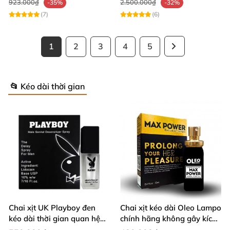
923.000₫
2.500.000₫
-35%
-32%
(7)
(6)
1
2
3
4
5
📂 Kéo dài thời gian
Chai xịt UK Playboy đen
Chai xịt kéo dài Oleo Lampo
kéo dài thời gian quan hệ
chính hãng không gây kích
5ml nhỏ gọn
ứng da