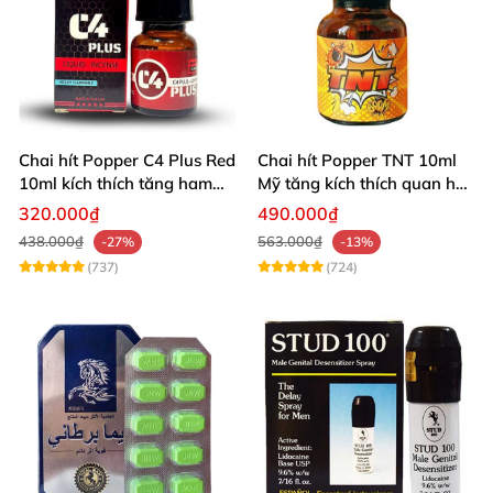
Chai hít Popper C4 Plus Red
Chai hít Popper TNT 10ml
10ml kích thích tăng ham
Mỹ tăng kích thích quan hệ
muốn
sảng khoái
320.000₫
490.000₫
438.000₫
563.000₫
-27%
-13%
(737)
(724)