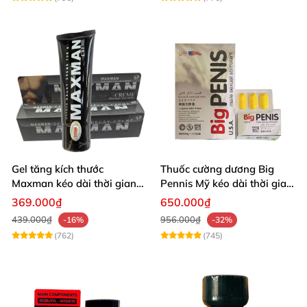
Gel tăng kích thước
Thuốc cường dương Big
Maxman kéo dài thời gian
Pennis Mỹ kéo dài thời gian
quan hệ nhập Mỹ
hiệu quả
369.000₫
650.000₫
439.000₫
956.000₫
-16%
-32%
(762)
(745)