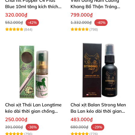
Chai hít Popper C4 Plus
Viên Uống Nam Cường
Blue 10ml tăng kích thích
Khang Bổ Thận Tráng
quan hệ mạnh mẽ
Dương Kéo Dài Thời Gian
320.000₫
799.000₫
Quan Hệ
552.000₫
1.332.000₫
-42%
-40%
(844)
(798)
Chai xịt Thái Lan Longtime
Chai xịt Balan Strong Men
kéo dài thời gian chống
Ba Lan kéo dài thời gian
xuất tinh sớm
quan hệ
250.000₫
483.000₫
391.000₫
680.000₫
-36%
-29%
(796)
(776)