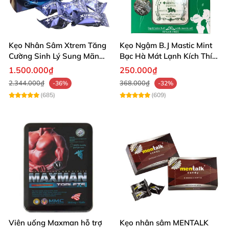
Kẹo Nhân Sâm Xtrem Tăng
Kẹo Ngậm B.J Mastic Mint
Cường Sinh Lý Sung Mãn
Bạc Hà Mát Lạnh Kích Thích
Khi Lâm Trận
Lê Hiệu Quả
1.500.000₫
250.000₫
2.344.000₫
368.000₫
-36%
-32%
(685)
(609)
***Sản phẩm được chiết xuất 100% từ thiên
nhiên nên có tác dụng tùy theo cơ địa của
từng người
Sản phẩm đã đạt tiêu chuẩn chất
lượng và được sử dụng rộng rãi nhiều nước
Viên uống Maxman hỗ trợ
Kẹo nhân sâm MENTALK