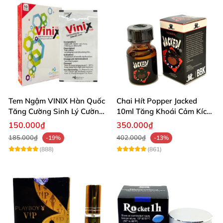
Tem Ngậm VINIX Hàn Quốc
Chai Hít Popper Jacked
Tăng Cường Sinh Lý Cường
10ml Tăng Khoái Cảm Kích
Dương
Thích Mạnh
150.000₫
350.000₫
185.000₫
402.000₫
-19%
-13%
(888)
(861)