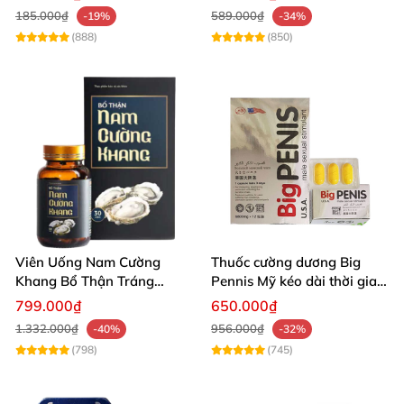
185.000₫
589.000₫
-19%
-34%
(888)
(850)
Viên Uống Nam Cường
Thuốc cường dương Big
Khang Bổ Thận Tráng
Pennis Mỹ kéo dài thời gian
Dương Kéo Dài Thời Gian
hiệu quả
799.000₫
650.000₫
Quan Hệ
1.332.000₫
956.000₫
-40%
-32%
(798)
(745)