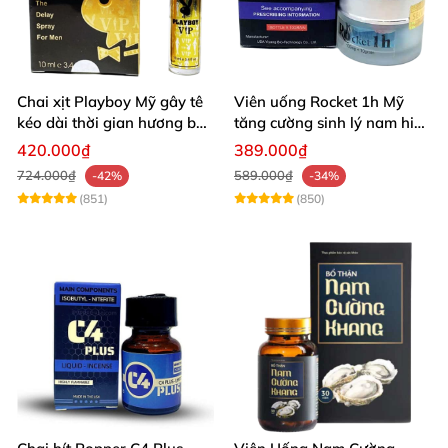
Chai xịt Playboy Mỹ gây tê
Viên uống Rocket 1h Mỹ
kéo dài thời gian hương bạc
tăng cường sinh lý nam hiệu
hà
quả
420.000₫
389.000₫
724.000₫
589.000₫
-42%
-34%
(851)
(850)