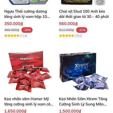
Ngựa Thái cường dương
Chai xịt Stud 100 Anh kéo
tăng sinh lý nam hộp 10
dài thời gian từ 30 - 40 phút
viên cao cấp chuẩn Thái
350.000₫
560.000₫
486.000₫
812.000₫
-28%
-31%
(714)
(702)
Kẹo nhân sâm Hamer Mỹ
Kẹo Nhân Sâm Xtrem Tăng
tăng cường sinh lý nam cải
Cường Sinh Lý Sung Mãn
thiện sức khỏe
Khi Lâm Trận
1.650.000₫
1.500.000₫