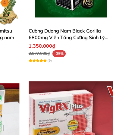
imitsu
Cường Dương Nam Black Gorilla
ng nam
6800mg Viên Tăng Cường Sinh Lý
Nam
1.350.000₫
2.077.000₫
-35%
(9)
hoáng sạch mùi hôi tạo nên sự khô ráo sạch