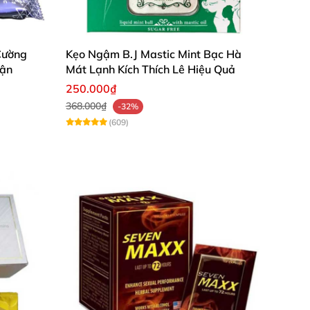
Cường
Kẹo Ngậm B.J Mastic Mint Bạc Hà
rận
Mát Lạnh Kích Thích Lê Hiệu Quả
250.000₫
368.000₫
-32%
(609)