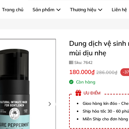
Trang chủ
Sản phẩm
Thương hiệu
Liên hệ
Dung dịch vệ sinh
mùi dịu nhẹ
Sku:
7642
180.000₫
286.000₫
-3
Còn hàng
ƯU ĐIỂM
Giao hàng kín đáo - Che
Ship hỏa tốc 30 - 60 ph
Miễn Ship cho đơn hàng