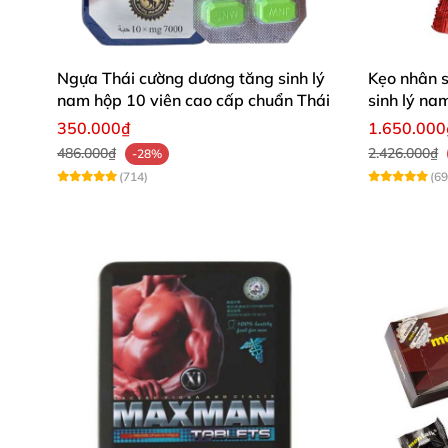
Ngựa Thái cường dương tăng sinh lý
Kẹo nhân 
nam hộp 10 viên cao cấp chuẩn Thái
sinh lý na
350.000₫
1.650.000
486.000₫
2.426.000₫
-28%
(714)
(69