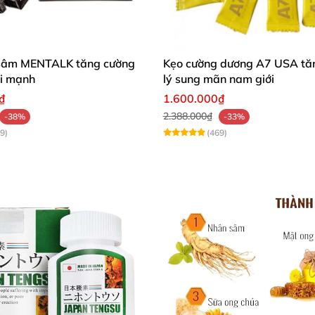
c hà Shell Pure Peppermint Extract với thành phần tự nhi
hương quyến rũ nàng tạo cho nàng cảm giác thèm khi đ
sâm MENTALK tăng cường
Kẹo cường dương A7 USA tăn
ái mạnh
lý sung mãn nam giới
₫
1.600.000₫
2.388.000₫
-38%
-33%
9)
(469)