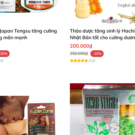
 Japan Tengsu tăng cường
Thảo dược tăng sinh lý Hach
ung mãn mạnh
Nhật Bản tốt cho cường dươ
200.000₫
250.000₫
-29%
-20%
3)
(12)
c hà
Shell Pure Peppermint Extract
tạo nên cảm giá khô t