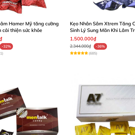
sâm Hamer Mỹ tăng cường
Kẹo Nhân Sâm Xtrem Tăng 
m cải thiện sức khỏe
Sinh Lý Sung Mãn Khi Lâm T
₫
1.500.000₫
2.344.000₫
-32%
-36%
1)
(685)