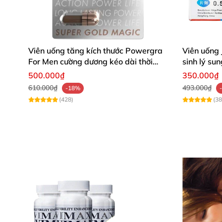
Viên uống tăng kích thước Powergra
Viên uống
For Men cường dương kéo dài thời
sinh lý s
gian
500.000₫
350.000₫
610.000₫
493.000₫
-18%
(428)
(38
Dung dịch vệ sinh nam dạng bọt tinh chất bạ