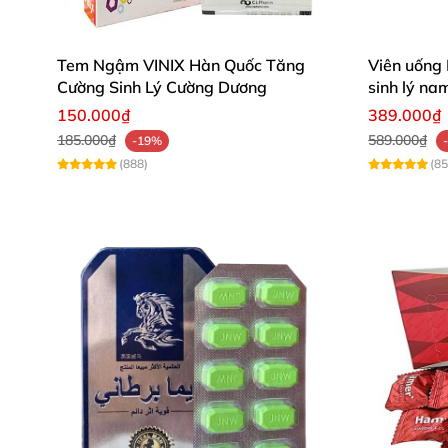
Ưu điểm của Dung dịch vệ sinh nam dạng bọt 
Dung dịch vệ sinh nam dạng bọt tinh chất bạc
Tem Ngậm VINIX Hàn Quốc Tăng
Viên uống
Cường Sinh Lý Cường Dương
sinh lý na
hôi nơi vùng kín, kèm theo đó là tinh chất bạ
150.000₫
389.000₫
gặp nàng
185.000₫
589.000₫
-19%
(888)
(85