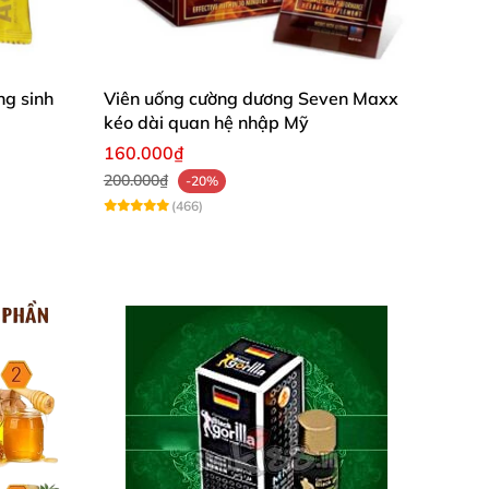
ên không gây kích ứng khi sử dụng tạo nên
ược va chạm
g sinh
Viên uống cường dương Seven Maxx
kéo dài quan hệ nhập Mỹ
160.000₫
200.000₫
-20%
(466)