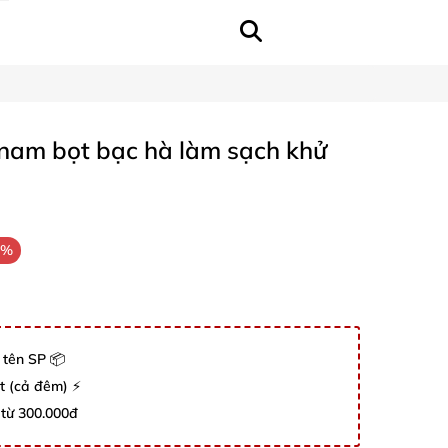
 nam bọt bạc hà làm sạch khử
7%
 tên SP 📦
út (cả đêm) ⚡
 từ 300.000đ