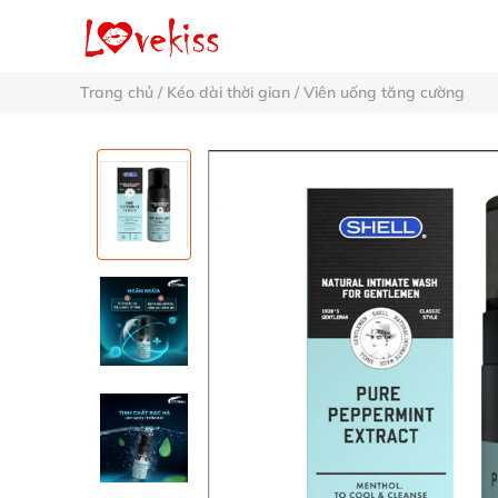
Trang chủ
/
Kéo dài thời gian
/
Viên uống tăng cường