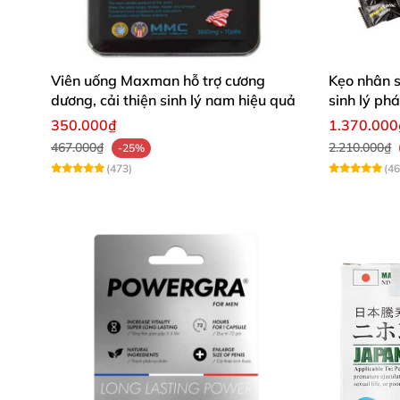
Dung dịch vệ sinh nam dạng bọt
tinh chất bạ
cảm giác an toàn và giúp chàng có một mùi 
Viên uống Maxman hỗ trợ cương
Kẹo nhân 
dương, cải thiện sinh lý nam hiệu quả
sinh lý ph
350.000₫
1.370.000
467.000₫
2.210.000₫
-25%
(473)
(46