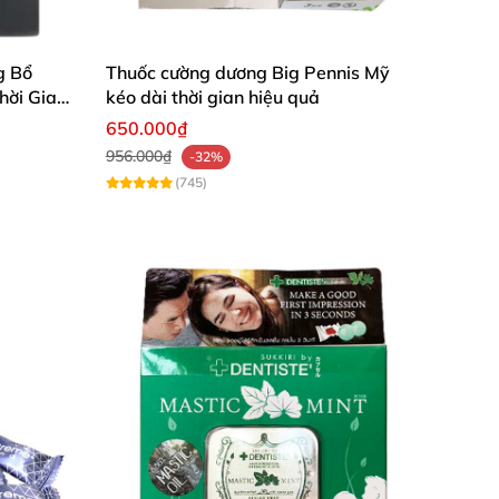
và ngăn ngừa vi khuẩn tạo mùi gây nên mùi
g Bổ
Thuốc cường dương Big Pennis Mỹ
hời Gian
kéo dài thời gian hiệu quả
 hơn và cảm thấy cơ thể mình sạch sẽ hơn khi
650.000₫
956.000₫
-32%
(745)