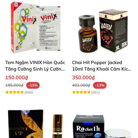
Tem Ngậm VINIX Hàn Quốc
Chai Hít Popper Jacked
Tăng Cường Sinh Lý Cường
10ml Tăng Khoái Cảm Kích
Dương
Thích Mạnh
150.000₫
350.000₫
185.000₫
402.000₫
-19%
-13%
(888)
(861)