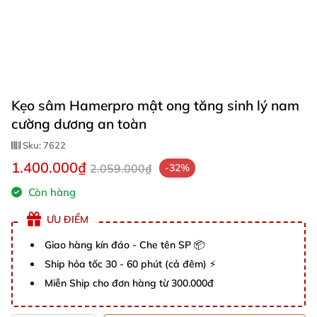
Kẹo sâm Hamerpro mật ong tăng sinh lý nam
cường dương an toàn
Sku:
7622
1.400.000₫
2.059.000₫
-32%
Còn hàng
ƯU ĐIỂM
Giao hàng kín đáo - Che tên SP 📦
Ship hỏa tốc 30 - 60 phút (cả đêm) ⚡
Miễn Ship cho đơn hàng từ 300.000đ