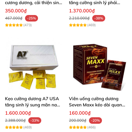
cương dương, cải thiện sinh
tăng cường sinh lý phái
lý nam hiệu quả
mạnh
350.000₫
1.370.000₫
467.000₫
2.210.000₫
-25%
-38%
(473)
(469)
Kẹo cường dương A7 USA
Viên uống cường dương
tăng sinh lý sung mãn nam
Seven Maxx kéo dài quan
giới
hệ nhập Mỹ
1.600.000₫
160.000₫
2.388.000₫
200.000₫
-33%
-20%
(469)
(466)