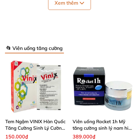
Xem thêm
📂 Viên uống tăng cường
Tem Ngậm VINIX Hàn Quốc
Viên uống Rocket 1h Mỹ
Ưu điểm của Kẹo sâm hamerpro vị mật
Tăng Cường Sinh Lý Cường
tăng cường sinh lý nam hiệu
Dương
quả
ong
150.000₫
389.000₫