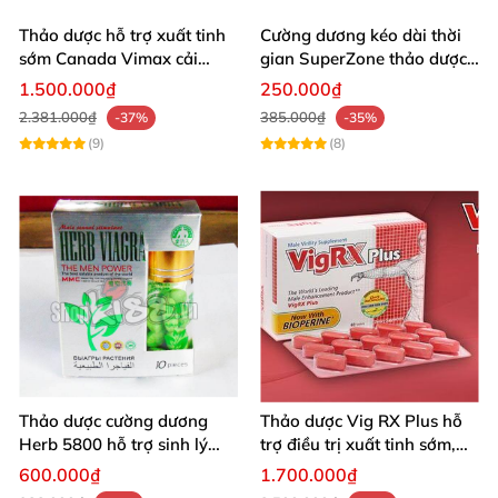
Thảo dược hỗ trợ xuất tinh
Cường dương kéo dài thời
sớm Canada Vimax cải
gian SuperZone thảo dược
thiện sinh lý nam
tăng sức bền
1.500.000₫
250.000₫
2.381.000₫
385.000₫
-37%
-35%
(9)
(8)
Thảo dược cường dương
Thảo dược Vig RX Plus hỗ
Herb 5800 hỗ trợ sinh lý
trợ điều trị xuất tinh sớm,
nam mạnh mẽ kéo dài
tăng cường sinh lý nam
600.000₫
1.700.000₫