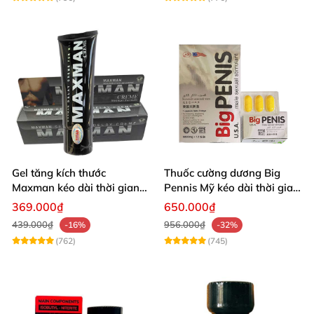
Gel tăng kích thước
Thuốc cường dương Big
Maxman kéo dài thời gian
Pennis Mỹ kéo dài thời gian
quan hệ nhập Mỹ
hiệu quả
369.000₫
650.000₫
439.000₫
956.000₫
-16%
-32%
(762)
(745)