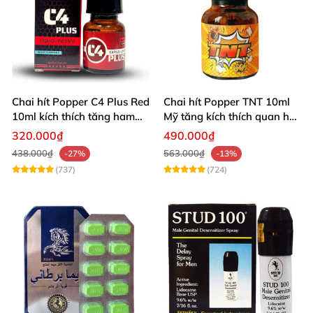
Chai hít Popper C4 Plus Red
Chai hít Popper TNT 10ml
10ml kích thích tăng ham
Mỹ tăng kích thích quan hệ
muốn
sảng khoái
320.000₫
490.000₫
438.000₫
563.000₫
-27%
-13%
(737)
(724)