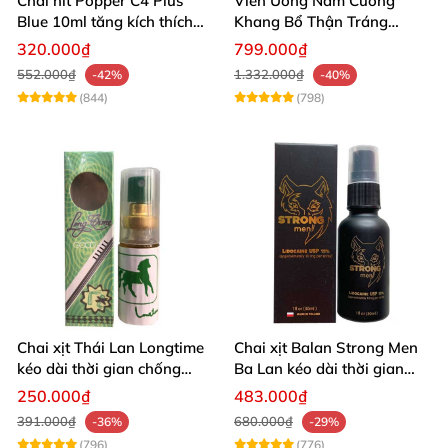
Chai hít Popper C4 Plus
Viên Uống Nam Cường
Blue 10ml tăng kích thích
Khang Bổ Thận Tráng
quan hệ mạnh mẽ
Dương Kéo Dài Thời Gian
320.000₫
799.000₫
Quan Hệ
552.000₫
1.332.000₫
-42%
-40%
(844)
(798)
Chai xịt Thái Lan Longtime
Chai xịt Balan Strong Men
kéo dài thời gian chống
Ba Lan kéo dài thời gian
xuất tinh sớm
quan hệ
250.000₫
483.000₫
391.000₫
680.000₫
-36%
-29%
(796)
(776)