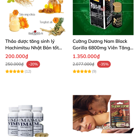
Thảo dược tăng sinh lý
Cường Dương Nam Black
Hachimitsu Nhật Bản tốt
Gorilla 6800mg Viên Tăng
cho cường dương nam
Cường Sinh Lý Nam
200.000₫
1.350.000₫
250.000₫
2.077.000₫
-20%
-35%
(12)
(9)