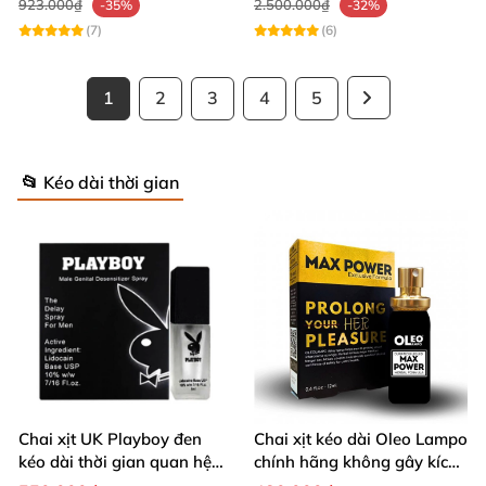
923.000₫
2.500.000₫
-35%
-32%
(7)
(6)
1
2
3
4
5
📂 Kéo dài thời gian
Chai xịt UK Playboy đen
Chai xịt kéo dài Oleo Lampo
kéo dài thời gian quan hệ
chính hãng không gây kích
5ml nhỏ gọn
ứng da