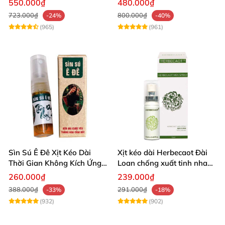
550.000₫
480.000₫
723.000₫
800.000₫
-24%
-40%
(965)
(961)
Sìn Sú Ê Đê Xịt Kéo Dài
Xịt kéo dài Herbecaot Đài
Thời Gian Không Kích Ứng
Loan chống xuất tinh nhanh
Da
hiệu quả
260.000₫
239.000₫
388.000₫
291.000₫
-33%
-18%
(932)
(902)