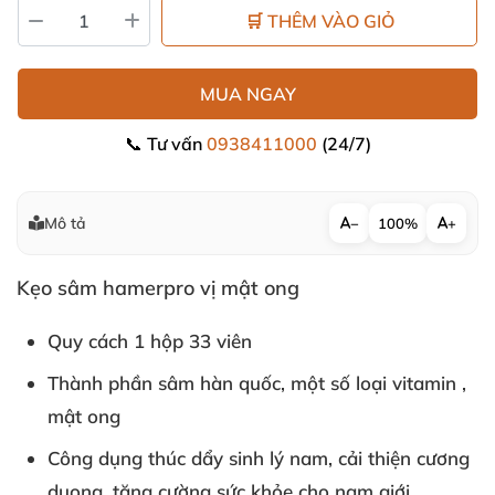
🛒 THÊM VÀO GIỎ
MUA NGAY
📞 Tư vấn
0938411000
(24/7)
Mô tả
−
100%
+
Kẹo sâm hamerpro vị mật ong
Quy cách 1 hộp 33 viên
Thành phần sâm hàn quốc, một số loại vitamin ,
mật ong
Công dụng thúc dẩy sinh lý nam, cải thiện cương
duong, tăng cường sức khỏe cho nam giới