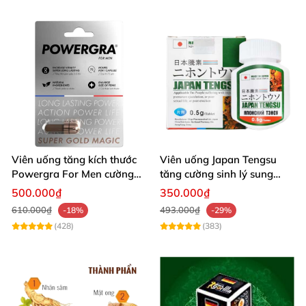
Viên uống tăng kích thước
Viên uống Japan Tengsu
Powergra For Men cường
tăng cường sinh lý sung
dương kéo dài thời gian
mãn mạnh
500.000₫
350.000₫
610.000₫
493.000₫
-18%
-29%
(428)
(383)