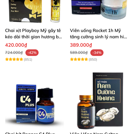
Chai xịt Playboy Mỹ gây tê
Viên uống Rocket 1h Mỹ
kéo dài thời gian hương bạc
tăng cường sinh lý nam hiệu
hà
quả
420.000₫
389.000₫
724.000₫
589.000₫
-42%
-34%
(851)
(850)