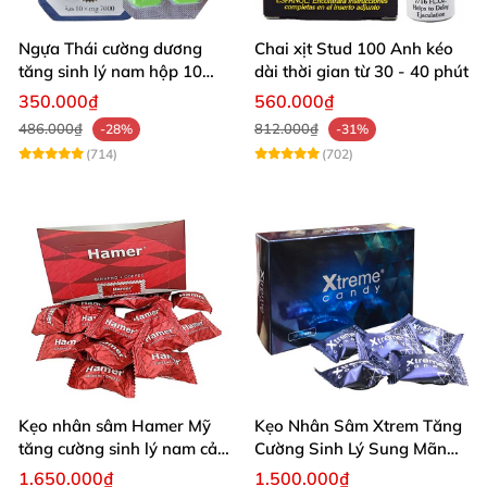
Ngựa Thái cường dương
Chai xịt Stud 100 Anh kéo
tăng sinh lý nam hộp 10
dài thời gian từ 30 - 40 phút
viên cao cấp chuẩn Thái
350.000₫
560.000₫
486.000₫
812.000₫
-28%
-31%
(714)
(702)
Kẹo nhân sâm Hamer Mỹ
Kẹo Nhân Sâm Xtrem Tăng
tăng cường sinh lý nam cải
Cường Sinh Lý Sung Mãn
thiện sức khỏe
Khi Lâm Trận
1.650.000₫
1.500.000₫