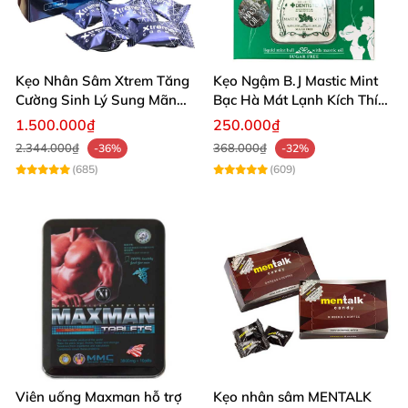
Kẹo Nhân Sâm Xtrem Tăng
Kẹo Ngậm B.J Mastic Mint
Cường Sinh Lý Sung Mãn
Bạc Hà Mát Lạnh Kích Thích
Khi Lâm Trận
Lê Hiệu Quả
1.500.000₫
250.000₫
2.344.000₫
368.000₫
-36%
-32%
(685)
(609)
Viên uống Maxman hỗ trợ
Kẹo nhân sâm MENTALK