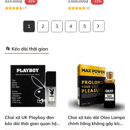
923.000₫
2.500.000₫
-35%
-32%
(7)
(6)
1
2
3
4
5
📂 Kéo dài thời gian
Chai xịt UK Playboy đen
Chai xịt kéo dài Oleo Lampo
kéo dài thời gian quan hệ
chính hãng không gây kích
5ml nhỏ gọn
ứng da