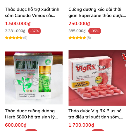
Thảo dược hỗ trợ xuất tinh
Cường dương kéo dài thời
sớm Canada Vimax cải
gian SuperZone thảo dược
thiện sinh lý nam
tăng sức bền
1.500.000₫
250.000₫
2.381.000₫
385.000₫
-37%
-35%
(9)
(8)
Thảo dược cường dương
Thảo dược Vig RX Plus hỗ
Herb 5800 hỗ trợ sinh lý
trợ điều trị xuất tinh sớm,
nam mạnh mẽ kéo dài
tăng cường sinh lý nam
600.000₫
1.700.000₫