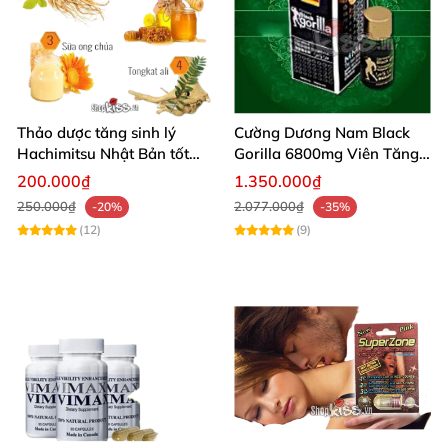
Thảo dược tăng sinh lý
Cường Dương Nam Black
Hachimitsu Nhật Bản tốt
Gorilla 6800mg Viên Tăng
cho cường dương nam
Cường Sinh Lý Nam
200.000₫
1.350.000₫
250.000₫
2.077.000₫
-20%
-35%
(12)
(9)