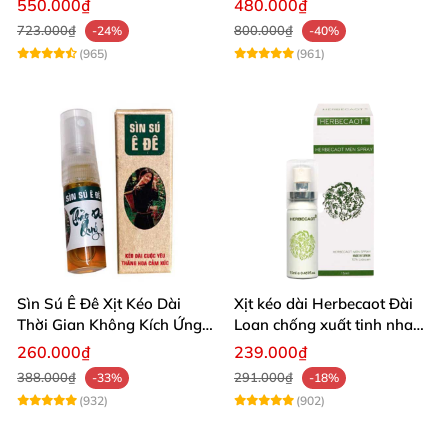
550.000₫
480.000₫
723.000₫
800.000₫
-24%
-40%
(965)
(961)
Sìn Sú Ê Đê Xịt Kéo Dài
Xịt kéo dài Herbecaot Đài
Thời Gian Không Kích Ứng
Loan chống xuất tinh nhanh
Da
hiệu quả
260.000₫
239.000₫
388.000₫
291.000₫
-33%
-18%
(932)
(902)