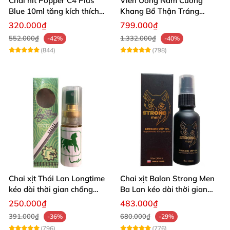
Chai hít Popper C4 Plus
Viên Uống Nam Cường
Blue 10ml tăng kích thích
Khang Bổ Thận Tráng
quan hệ mạnh mẽ
Dương Kéo Dài Thời Gian
320.000₫
799.000₫
Quan Hệ
552.000₫
1.332.000₫
-42%
-40%
(844)
(798)
Chai xịt Thái Lan Longtime
Chai xịt Balan Strong Men
kéo dài thời gian chống
Ba Lan kéo dài thời gian
xuất tinh sớm
quan hệ
250.000₫
483.000₫
391.000₫
680.000₫
-36%
-29%
(796)
(776)