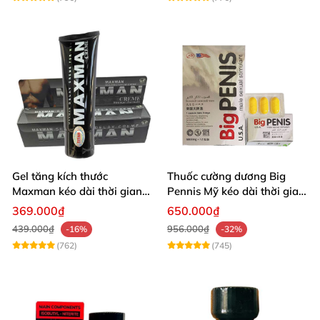
Gel tăng kích thước
Thuốc cường dương Big
Maxman kéo dài thời gian
Pennis Mỹ kéo dài thời gian
quan hệ nhập Mỹ
hiệu quả
369.000₫
650.000₫
439.000₫
956.000₫
-16%
-32%
(762)
(745)