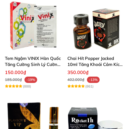
Tem Ngậm VINIX Hàn Quốc
Chai Hít Popper Jacked
Tăng Cường Sinh Lý Cường
10ml Tăng Khoái Cảm Kích
Dương
Thích Mạnh
150.000₫
350.000₫
185.000₫
402.000₫
-19%
-13%
(888)
(861)