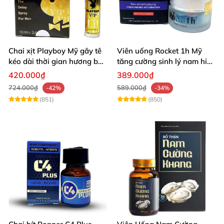
Chai xịt Playboy Mỹ gây tê
Viên uống Rocket 1h Mỹ
kéo dài thời gian hương bạc
tăng cường sinh lý nam hiệu
hà
quả
420.000₫
389.000₫
724.000₫
589.000₫
-42%
-34%
(851)
(850)