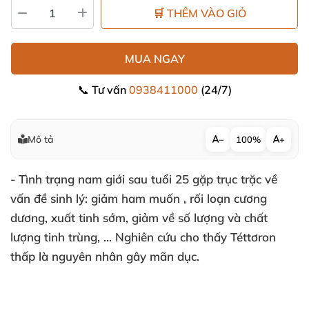
🛒 THÊM VÀO GIỎ
MUA NGAY
📞 Tư vấn
0938411000
(24/7)
Mô tả
−
100%
+
- Tình trạng nam giới sau tuổi 25 gặp trục trặc về
vấn đề sinh lý: giảm ham muốn , rối loạn cương
dương, xuất tinh sớm, giảm về số lượng và chất
lượng tinh trùng, … Nghiên cứu cho thấy Téttơron
thấp là nguyên nhân gây mãn dục.