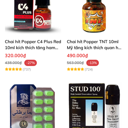
Chai hít Popper C4 Plus Red
Chai hít Popper TNT 10ml
10ml kích thích tăng ham
Mỹ tăng kích thích quan hệ
muốn
sảng khoái
320.000₫
490.000₫
438.000₫
563.000₫
-27%
-13%
(737)
(724)