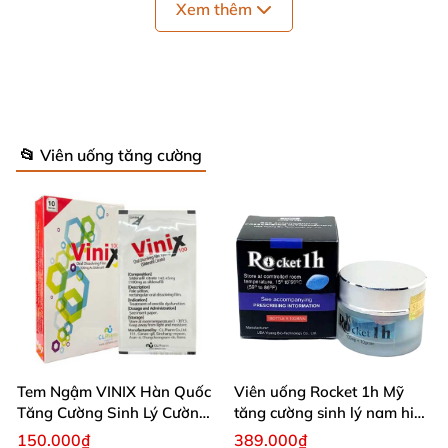
Xem thêm
- THÀNH PHẦN CHỦ YẾU CỦA KẸO SÂM XTREME:
📂 Viên uống tăng cường
+ Đông trùng hạ thảo
+ Nhân sâm sa mạc
+ Protein được phân hủy
+ Men enzim từ trái cây
Tem Ngậm VINIX Hàn Quốc
Viên uống Rocket 1h Mỹ
+ Tinh chất lựu
Tăng Cường Sinh Lý Cường
tăng cường sinh lý nam hiệu
Dương
quả
150.000₫
389.000₫
+ Mạch nha