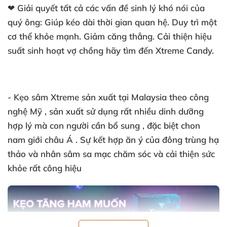
❤ Giải quyết tất cả các vấn đề sinh lý khó nói của
quý ông: Giúp kéo dài thời gian quan hệ. Duy trì một
cơ thể khỏe mạnh. Giảm căng thẳng. Cải thiện hiệu
suất sinh hoạt vợ chồng hãy tìm đến Xtreme Candy.
- Kẹo sâm Xtreme sản xuất tại Malaysia theo công
nghệ Mỹ , sản xuất sử dụng rất nhiều dinh dưỡng
hợp lý mà con người cần bổ sung , đặc biệt chon
nam giới châu Á . Sự kết hợp ăn ý của đông trùng hạ
thảo và nhân sâm sa mạc chăm sóc và cải thiện sức
khỏe rất công hiệu