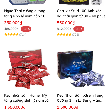
Ngựa Thái cường dương
Chai xịt Stud 100 Anh kéo
tăng sinh lý nam hộp 10
dài thời gian từ 30 - 40 phút
viên cao cấp chuẩn Thái
350.000₫
560.000₫
486.000₫
812.000₫
-28%
-31%
(714)
(702)
Kẹo nhân sâm Hamer Mỹ
Kẹo Nhân Sâm Xtrem Tăng
tăng cường sinh lý nam cải
Cường Sinh Lý Sung Mãn
thiện sức khỏe
Khi Lâm Trận
1.650.000₫
1.500.000₫