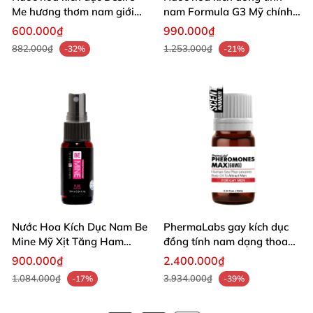
Me hương thơm nam giới
nam Formula G3 Mỹ chính
nhập khẩu Mỹ
hãng mùi hương quyến rũ
600.000₫
990.000₫
882.000₫
1.253.000₫
-32%
-21%
Nước Hoa Kích Dục Nam Be
PhermaLabs gay kích dục
Mine Mỹ Xịt Tăng Ham
đồng tính nam dạng thoa
Muốn
hiệu quả
900.000₫
2.400.000₫
1.084.000₫
3.934.000₫
-17%
-39%