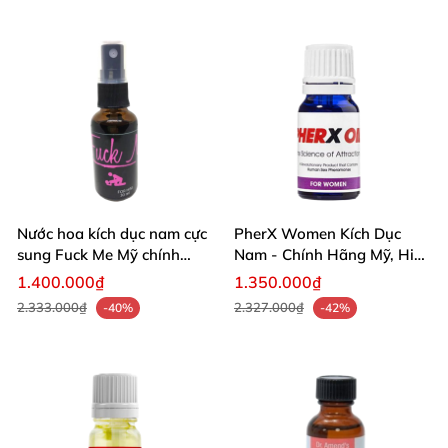
Nước hoa kích dục nam cực
PherX Women Kích Dục
sung Fuck Me Mỹ chính
Nam - Chính Hãng Mỹ, Hiệu
hãng
Quả Mạnh Mẽ
1.400.000₫
1.350.000₫
2.333.000₫
2.327.000₫
-40%
-42%