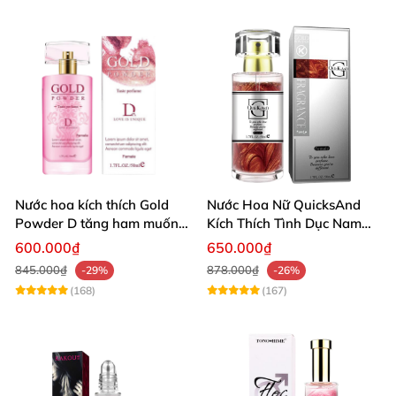
Nước hoa kích thích Gold
Nước Hoa Nữ QuicksAnd
Powder D tăng ham muốn
Kích Thích Tình Dục Nam
nam giới mạnh
Mạnh Mẽ
600.000₫
650.000₫
845.000₫
878.000₫
-29%
-26%
(168)
(167)