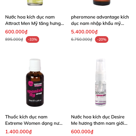
Nước hoa kích dục nam
pheromone advantage kích
Attract Men Mỹ tăng hưng
dục nam nhập khẩu mỹ
phấn kéo dài thời gian
dạng thoa 30ml
600.000₫
5.400.000₫
895.000₫
6.750.000₫
-33%
-20%
Thuốc kích dục nam
Nước hoa kích dục Desire
Extreme Women dạng nước
Me hương thơm nam giới
nhập khẩu Mỹ
nhập khẩu Mỹ
1.400.000₫
600.000₫