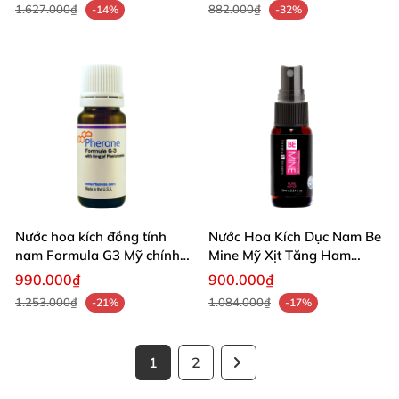
1.627.000₫
882.000₫
-14%
-32%
Nước hoa kích đồng tính
Nước Hoa Kích Dục Nam Be
nam Formula G3 Mỹ chính
Mine Mỹ Xịt Tăng Ham
hãng mùi hương quyến rũ
Muốn
990.000₫
900.000₫
1.253.000₫
1.084.000₫
-21%
-17%
1
2