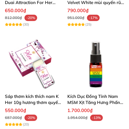
Duai Attraction For Her
Velvet White mùi quyến rũ
30ml
cao cấp kích dục tự nhiên
650.000₫
790.000₫
812.000₫
951.000₫
-20%
-17%
(30)
(25)
Sáp thơm kích thích nam K
Kích Dục Đồng Tính Nam
Her 10g hương thơm quyến
MSM Xịt Tăng Hưng Phấn
rũ tăng ham muốn
Không Tác Dụng Phụ
550.000₫
1.700.000₫
687.000₫
1.954.000₫
-20%
-13%
(20)