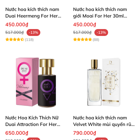
Nước hoa kích thích nam
Nước hoa kích thích nam
Duai Heermeng For Her
giới Moai For Her 30ml
29.5ml
tăng hưng phấn yêu
450.000₫
450.000₫
517.000₫
517.000₫
-13%
-13%
(118)
(88)
Nước Hoa Kích Thích Nữ
Nước hoa kích thích nam
Duai Attraction For Her
Velvet White mùi quyến rũ
30ml
cao cấp kích dục tự nhiên
650.000₫
790.000₫