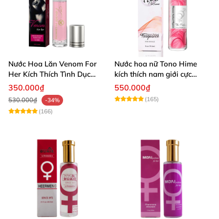
Nước Hoa Lăn Venom For
Nước hoa nữ Tono Hime
Her Kích Thích Tình Dục
kích thích nam giới cực
Nam Giới
mạnh, không mùi quyến rũ
350.000₫
550.000₫
(165)
530.000₫
-34%
(166)