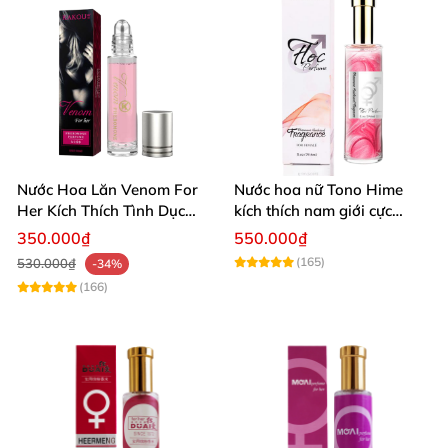
Nước Hoa Lăn Venom For
Nước hoa nữ Tono Hime
Her Kích Thích Tình Dục
kích thích nam giới cực
Nam Giới
mạnh, không mùi quyến rũ
350.000₫
550.000₫
(165)
530.000₫
-34%
(166)