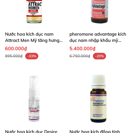
Nước hoa kích dục nam
pheromone advantage kích
Attract Men Mỹ tăng hưng
dục nam nhập khẩu mỹ
phấn kéo dài thời gian
dạng thoa 30ml
600.000₫
5.400.000₫
895.000₫
6.750.000₫
-33%
-20%
Nước hoa kích dục Desire
Nước hoa kích đồng tính