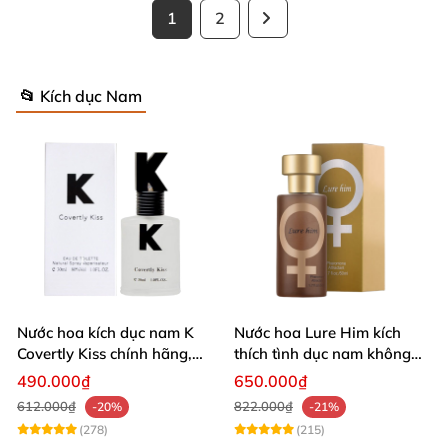
1
2
📂 Kích dục Nam
Nước hoa kích dục nam K
Nước hoa Lure Him kích
Covertly Kiss chính hãng,
thích tình dục nam không
mùi hương quyến rũ
mùi cực mạnh
490.000₫
650.000₫
612.000₫
822.000₫
-20%
-21%
(278)
(215)