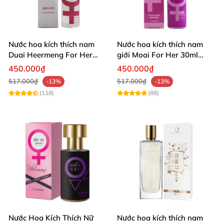
Nước hoa kích thích nam
Nước hoa kích thích nam
Duai Heermeng For Her
giới Moai For Her 30ml
29.5ml
tăng hưng phấn yêu
450.000₫
450.000₫
517.000₫
517.000₫
-13%
-13%
(118)
(88)
Nước Hoa Kích Thích Nữ
Nước hoa kích thích nam