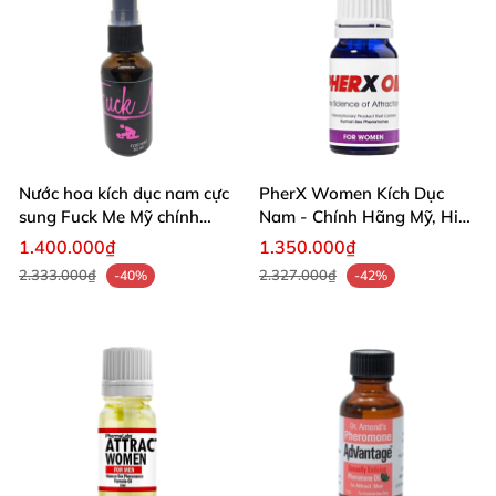
Nước hoa kích dục nam cực
PherX Women Kích Dục
sung Fuck Me Mỹ chính
Nam - Chính Hãng Mỹ, Hiệu
hãng
Quả Mạnh Mẽ
1.400.000₫
1.350.000₫
2.333.000₫
2.327.000₫
-40%
-42%