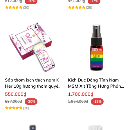
812.000₫
951.000₫
-20%
-17%
(30)
(25)
Sáp thơm kích thích nam K
Kích Dục Đồng Tính Nam
Her 10g hương thơm quyến
MSM Xịt Tăng Hưng Phấn
rũ tăng ham muốn
Không Tác Dụng Phụ
550.000₫
1.700.000₫
687.000₫
1.954.000₫
-20%
-13%
(20)