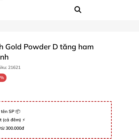
ch Gold Powder D tăng ham
ạnh
ku:
21621
9%
 tên SP 📦
út (cả đêm) ⚡
 từ 300.000đ