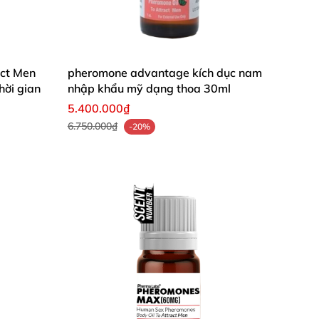
act Men
pheromone advantage kích dục nam
hời gian
nhập khẩu mỹ dạng thoa 30ml
5.400.000₫
6.750.000₫
-20%