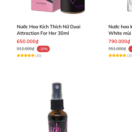
Nước Hoa Kích Thích Nữ Duai
Nước hoa k
Attraction For Her 30ml
White mùi 
tự nhiên
650.000₫
790.000₫
812.000₫
951.000₫
-20%
(30)
(25