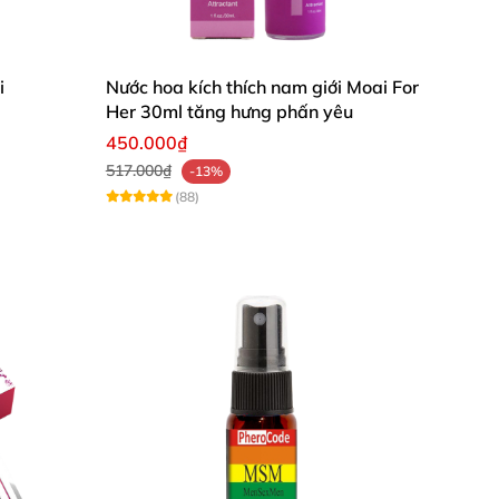
i
Nước hoa kích thích nam giới Moai For
Her 30ml tăng hưng phấn yêu
450.000₫
517.000₫
-13%
(88)