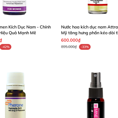
en Kích Dục Nam - Chính
Nước hoa kích dục nam Attr
Hiệu Quả Mạnh Mẽ
Mỹ tăng hưng phấn kéo dài t
₫
600.000₫
895.000₫
-42%
-33%