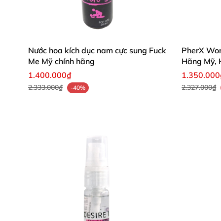
Nước hoa kích dục nam cực sung Fuck
PherX Wom
Me Mỹ chính hãng
Hãng Mỹ, 
1.400.000₫
1.350.000
2.333.000₫
2.327.000₫
-40%