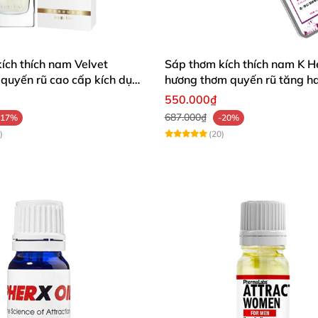
ích thích nam Velvet
Sáp thơm kích thích nam K H
quyến rũ cao cấp kích dục
hương thơm quyến rũ tăng 
550.000₫
687.000₫
-17%
-20%
)
(20)