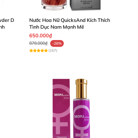
wder D
Nước Hoa Nữ QuicksAnd Kích Thích
nh
Tình Dục Nam Mạnh Mẽ
650.000₫
878.000₫
-26%
(167)
u hương cả ngày. Giúp cho một mùi hương