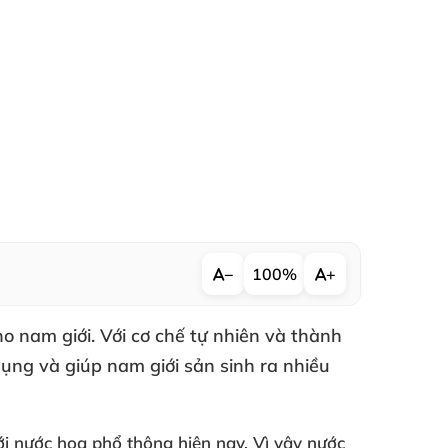
−
100%
+
 nam giới. Với cơ chế tự nhiên và thành
ụng và giúp nam giới sản sinh ra nhiều
ới nước hoa phổ thông hiện nay. Vì vậy
nước