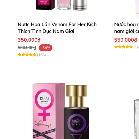
Nước Hoa Lăn Venom For Her Kích
Nước hoa n
Thích Tình Dục Nam Giới
nam giới 
rũ
350.000₫
550.000₫
530.000₫
(16
-34%
(166)