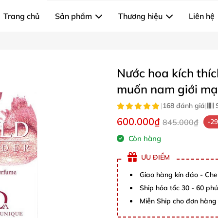
Trang chủ
Sản phẩm
Thương hiệu
Liên hệ
Nước hoa kích thí
muốn nam giới m
|
168 đánh giá
|
S
600.000₫
845.000₫
-2
Còn hàng
ƯU ĐIỂM
Giao hàng kín đáo - Che
Ship hỏa tốc 30 - 60 ph
Miễn Ship cho đơn hàng