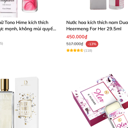
ữ Tono Hime kích thích
Nước hoa kích thích nam Dua
cực mạnh, không mùi quyến
Heermeng For Her 29.5ml
450.000₫
5)
517.000₫
-13%
(118)