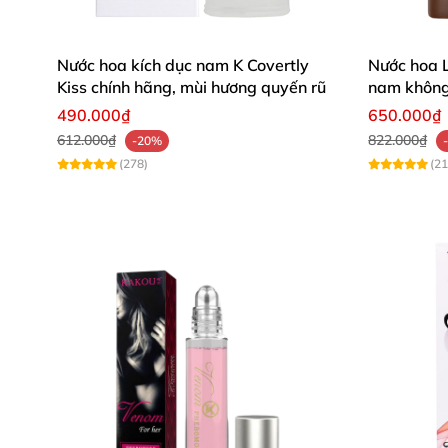
Nước hoa kích dục nam K Covertly
Nước hoa L
Kiss chính hãng, mùi hương quyến rũ
nam không
490.000₫
650.000₫
612.000₫
822.000₫
-20%
(278)
(21
Sản phẩm
nước hoa Gold Power
sử dụng hươn
nồng cháy quyến rũ và kích thích tình dục cả 