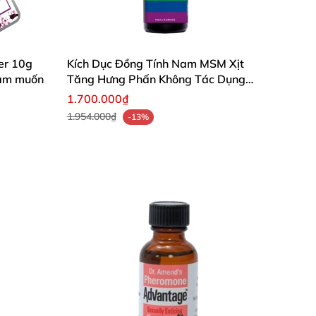
er 10g
Kích Dục Đồng Tính Nam MSM Xịt
ham muốn
Tăng Hưng Phấn Không Tác Dụng
Phụ
1.700.000₫
1.954.000₫
-13%