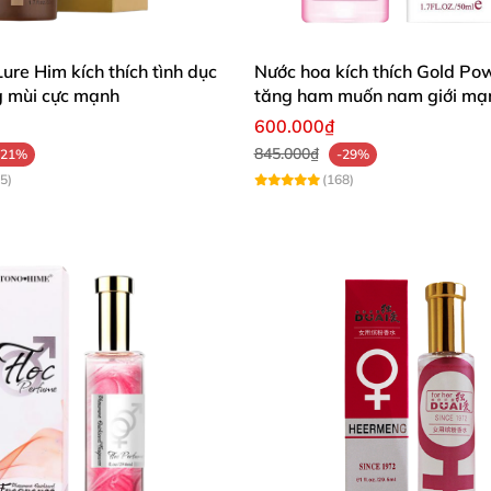
ure Him kích thích tình dục
Nước hoa kích thích Gold Po
 mùi cực mạnh
tăng ham muốn nam giới mạ
600.000₫
845.000₫
-21%
-29%
5)
(168)
g liệu 100% hương tự nhiên. Không gây kích ứng da, lư
ngày.