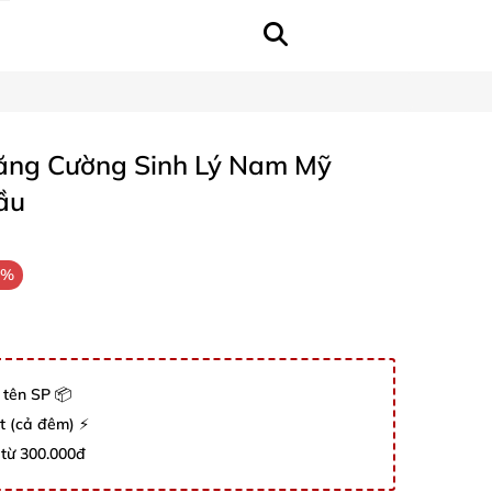
Tăng Cường Sinh Lý Nam Mỹ
ầu
9%
 tên SP 📦
út (cả đêm) ⚡
 từ 300.000đ