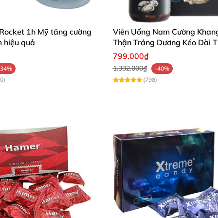
 Rocket 1h Mỹ tăng cường
Viên Uống Nam Cường Khan
m hiệu quả
Thận Tráng Dương Kéo Dài T
Quan Hệ
799.000₫
1.332.000₫
-34%
-40%
0)
(798)