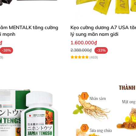
sâm MENTALK tăng cường
Kẹo cường dương A7 USA tăn
ái mạnh
lý sung mãn nam giới
₫
1.600.000₫
2.388.000₫
-38%
-33%
9)
(469)