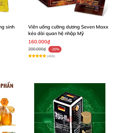
g sinh
Viên uống cường dương Seven Maxx
kéo dài quan hệ nhập Mỹ
160.000₫
200.000₫
-20%
(466)