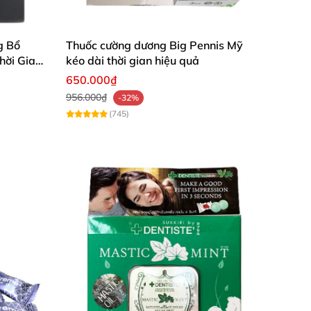
g Bổ
Thuốc cường dương Big Pennis Mỹ
hời Gian
kéo dài thời gian hiệu quả
650.000₫
956.000₫
-32%
(745)