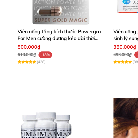
Viên uống tăng kích thước Powergra
Viên uống
For Men cường dương kéo dài thời
sinh lý s
gian
500.000₫
350.000₫
610.000₫
493.000₫
-18%
(428)
(38