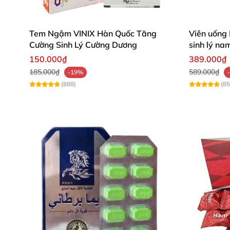
Tem Ngậm VINIX Hàn Quốc Tăng
Viên uống
Cường Sinh Lý Cường Dương
sinh lý na
150.000₫
389.000₫
185.000₫
589.000₫
-19%
(888)
(85