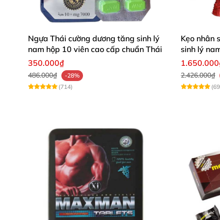
Ngựa Thái cường dương tăng sinh lý
Kẹo nhân 
nam hộp 10 viên cao cấp chuẩn Thái
sinh lý na
350.000₫
1.650.000
486.000₫
2.426.000₫
-28%
(714)
(69