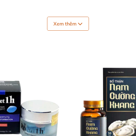
 sử dụng
Xem thêm
hạy nhất tại các sàn thương mại điện tử châu Mỹ.