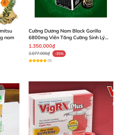
imitsu
Cường Dương Nam Black Gorilla
ng nam
6800mg Viên Tăng Cường Sinh Lý
Nam
1.350.000₫
2.077.000₫
-35%
(9)