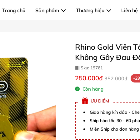
Trang chủ
Sản phẩm
Thương hiệu
Liên hệ
Rhino Gold Viên 
Không Gây Đau Đ
Sku:
19761
250.000₫
352.000₫
-2
Còn hàng
ƯU ĐIỂM
Giao hàng kín đáo - Che
Ship hỏa tốc 30 - 60 ph
Miễn Ship cho đơn hàng