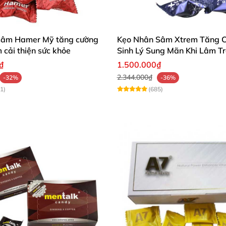
sâm Hamer Mỹ tăng cường
Kẹo Nhân Sâm Xtrem Tăng 
m cải thiện sức khỏe
Sinh Lý Sung Mãn Khi Lâm T
₫
1.500.000₫
2.344.000₫
-32%
-36%
1)
(685)