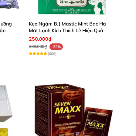
Cường
Kẹo Ngậm B.J Mastic Mint Bạc Hà
rận
Mát Lạnh Kích Thích Lê Hiệu Quả
250.000₫
368.000₫
-32%
(609)