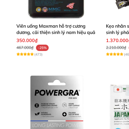
Viên uống Maxman hỗ trợ cương
Kẹo nhân 
dương, cải thiện sinh lý nam hiệu quả
sinh lý ph
350.000₫
1.370.000
467.000₫
2.210.000₫
-25%
(473)
(46