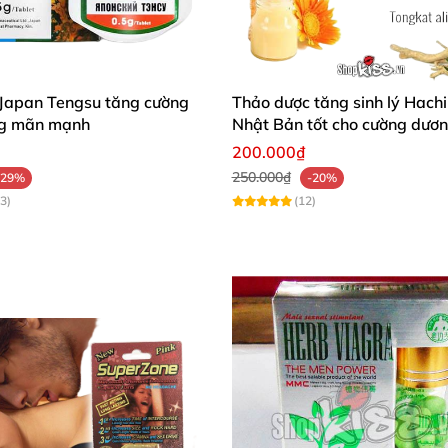
 Japan Tengsu tăng cường
Thảo dược tăng sinh lý Hach
ung mãn mạnh
Nhật Bản tốt cho cường dươ
200.000₫
250.000₫
-29%
-20%
3)
(12)