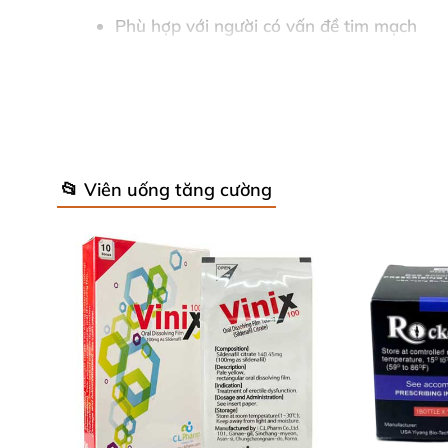
Phù hợp với người có vấn đề tim mạch
Được FDA chứng nhận an toàn cho người
5 năm liền là sản phẩm cương dương bán c
📂 Viên uống tăng cường