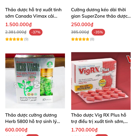
Thảo dược hỗ trợ xuất tinh
Cường dương kéo dài thời
sớm Canada Vimax cải
gian SuperZone thảo dược
thiện sinh lý nam
tăng sức bền
1.500.000₫
250.000₫
2.381.000₫
385.000₫
-37%
-35%
(9)
(8)
Thảo dược cường dương
Thảo dược Vig RX Plus hỗ
Herb 5800 hỗ trợ sinh lý
trợ điều trị xuất tinh sớm,
nam mạnh mẽ kéo dài
tăng cường sinh lý nam
600.000₫
1.700.000₫