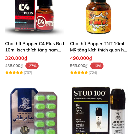
Chai hít Popper C4 Plus Red
Chai hít Popper TNT 10ml
10ml kích thích tăng ham
Mỹ tăng kích thích quan hệ
muốn
sảng khoái
320.000₫
490.000₫
438.000₫
563.000₫
-27%
-13%
(737)
(724)