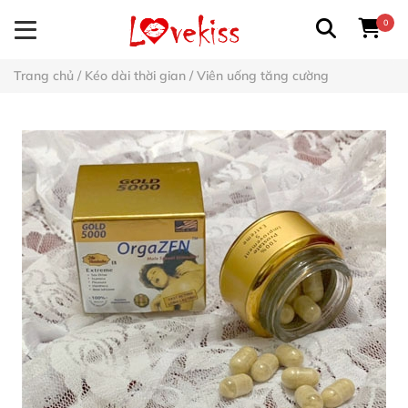
0
Trang chủ
/
Kéo dài thời gian
/
Viên uống tăng cường