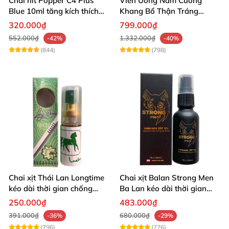
Chai hít Popper C4 Plus
Viên Uống Nam Cường
Blue 10ml tăng kích thích
Khang Bổ Thận Tráng
quan hệ mạnh mẽ
Dương Kéo Dài Thời Gian
320.000₫
799.000₫
Quan Hệ
552.000₫
1.332.000₫
-42%
-40%
(844)
(798)
Chai xịt Thái Lan Longtime
Chai xịt Balan Strong Men
kéo dài thời gian chống
Ba Lan kéo dài thời gian
xuất tinh sớm
quan hệ
250.000₫
483.000₫
391.000₫
680.000₫
-36%
-29%
(796)
(776)