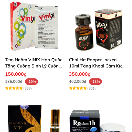
Tem Ngậm VINIX Hàn Quốc
Chai Hít Popper Jacked
Tăng Cường Sinh Lý Cường
10ml Tăng Khoái Cảm Kích
Dương
Thích Mạnh
150.000₫
350.000₫
185.000₫
402.000₫
-19%
-13%
(888)
(861)