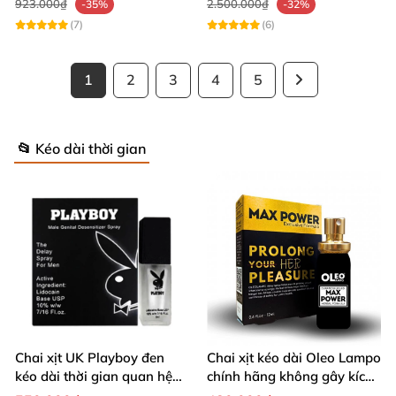
923.000₫
2.500.000₫
-35%
-32%
(7)
(6)
1
2
3
4
5
📂 Kéo dài thời gian
Chai xịt UK Playboy đen
Chai xịt kéo dài Oleo Lampo
kéo dài thời gian quan hệ
chính hãng không gây kích
5ml nhỏ gọn
ứng da