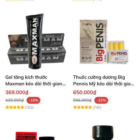
Gel tăng kích thước
Thuốc cường dương Big
Maxman kéo dài thời gian
Pennis Mỹ kéo dài thời gian
quan hệ nhập Mỹ
hiệu quả
369.000₫
650.000₫
439.000₫
956.000₫
-16%
-32%
(762)
(745)