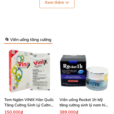
Xem thêm
📂 Viên uống tăng cường
Tem Ngậm VINIX Hàn Quốc
Viên uống Rocket 1h Mỹ
Tăng Cường Sinh Lý Cường
tăng cường sinh lý nam hiệu
Đối tượng sử dụng:
Dương
quả
150.000₫
389.000₫