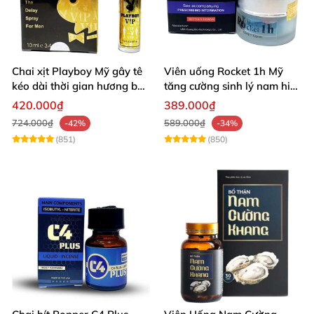
Chai xịt Playboy Mỹ gây tê
Viên uống Rocket 1h Mỹ
kéo dài thời gian hương bạc
tăng cường sinh lý nam hiệu
hà
quả
420.000₫
389.000₫
724.000₫
589.000₫
-42%
-34%
(851)
(850)