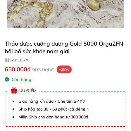
Thảo dược cường dương Gold 5000 OrgaZFN
bồi bổ sức khỏe nam giới
Sku:
18678
650.000₫
903.000₫
-28%
Còn hàng
ƯU ĐIỂM
Giao hàng kín đáo - Che tên SP 📦
Ship hỏa tốc 30 - 60 phút (cả đêm) ⚡
Miễn Ship cho đơn hàng từ 300.000đ