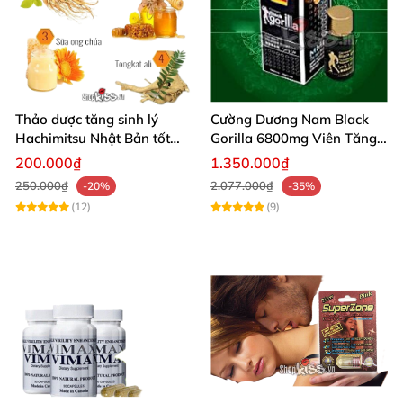
Thảo dược tăng sinh lý
Cường Dương Nam Black
Hachimitsu Nhật Bản tốt
Gorilla 6800mg Viên Tăng
cho cường dương nam
Cường Sinh Lý Nam
200.000₫
1.350.000₫
250.000₫
2.077.000₫
-20%
-35%
(12)
(9)