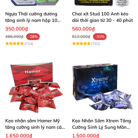
Ngựa Thái cường dương
Chai xịt Stud 100 Anh kéo
tăng sinh lý nam hộp 10
dài thời gian từ 30 - 40 phút
viên cao cấp chuẩn Thái
350.000₫
560.000₫
486.000₫
812.000₫
-28%
-31%
(714)
(702)
Kẹo nhân sâm Hamer Mỹ
Kẹo Nhân Sâm Xtrem Tăng
tăng cường sinh lý nam cải
Cường Sinh Lý Sung Mãn
thiện sức khỏe
Khi Lâm Trận
1.650.000₫
1.500.000₫