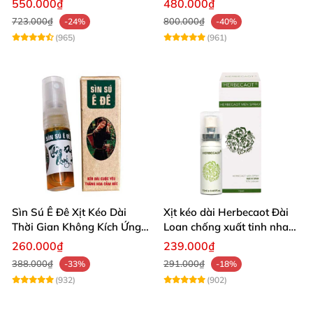
550.000₫
480.000₫
723.000₫
800.000₫
-24%
-40%
(965)
(961)
Sìn Sú Ê Đê Xịt Kéo Dài
Xịt kéo dài Herbecaot Đài
Thời Gian Không Kích Ứng
Loan chống xuất tinh nhanh
Da
hiệu quả
260.000₫
239.000₫
388.000₫
291.000₫
-33%
-18%
(932)
(902)