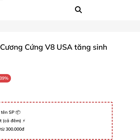
 Cương Cứng V8 USA tăng sinh
-39%
 tên SP 📦
út (cả đêm) ⚡
 từ 300.000đ