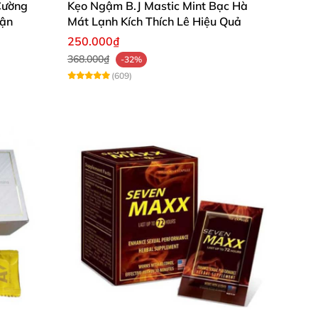
Cường
Kẹo Ngậm B.J Mastic Mint Bạc Hà
rận
Mát Lạnh Kích Thích Lê Hiệu Quả
250.000₫
368.000₫
-32%
(609)