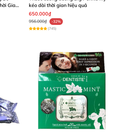
hời Gian
kéo dài thời gian hiệu quả
650.000₫
956.000₫
-32%
(745)
ơng, thỏa mãn bạn tình, xua tan nỗi lo sinh
uốn tìm lại niềm vui quan hệ tình dục. Quý