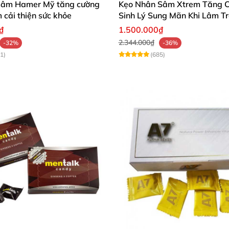
sâm Hamer Mỹ tăng cường
Kẹo Nhân Sâm Xtrem Tăng 
m cải thiện sức khỏe
Sinh Lý Sung Mãn Khi Lâm T
₫
1.500.000₫
lợi cho sức khỏe và đời sống tình dục
2.344.000₫
-32%
-36%
1)
(685)
Cương Cứng V8 (V800):