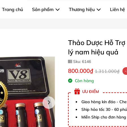
Trang chủ
Sản phẩm
Thương hiệu
Liên hệ
Thảo Dược Hỗ Trợ
lý nam hiệu quả
Sku:
6146
800.000₫
1.311.000₫
Còn hàng
ƯU ĐIỂM
Giao hàng kín đáo - Che
Ship hỏa tốc 30 - 60 ph
Miễn Ship cho đơn hàng