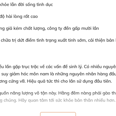
hỏe lẫn đời sống tình dục
ộ hài lòng rất cao
ng giả kém chất lượng, công ty đền gấp mười lần
hữa trị dứt điểm tình trạng xuất tinh sớm, cải thiện bản 
ều lần gặp trục trặc về các vấn đề sinh lý. Có nhiều ng
c, suy giảm hóc môn nam là những nguyên nhân hàng đầu. 
ng cứng v8. Hiệu quả tức thì cho lần sử dụng đầu tiên.
nguồn năng lượng vô tận này. Hằng đêm nàng phải gào th
g chúng. Hãy quan tâm tới sức khỏe bản thân nhiều hơn.