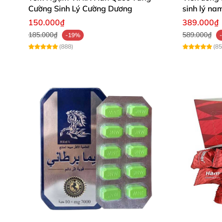
Cường Sinh Lý Cường Dương
sinh lý na
150.000₫
389.000₫
185.000₫
589.000₫
-19%
(888)
(85
-Mã của sản phẩm: V800
-Phân loại sản phẩm: Yếu sinh lý – Xuất tinh 
-Tính năng và công dụng: tăng cường cương cứ
lý, làm chậm quá trình mãn dục nam
-Đối tượng sử dụng: Anh em trai trẻ muốn trả
Khách bị lãnh cảm thờ ơ với việc chăn gối.
-Số lượng: 1 lọ 10 viên