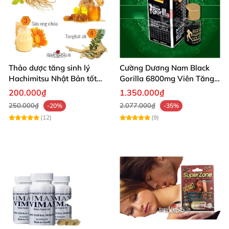
Thảo dược tăng sinh lý
Cường Dương Nam Black
Hachimitsu Nhật Bản tốt
Gorilla 6800mg Viên Tăng
cho cường dương nam
Cường Sinh Lý Nam
200.000₫
1.350.000₫
250.000₫
2.077.000₫
-20%
-35%
(12)
(9)