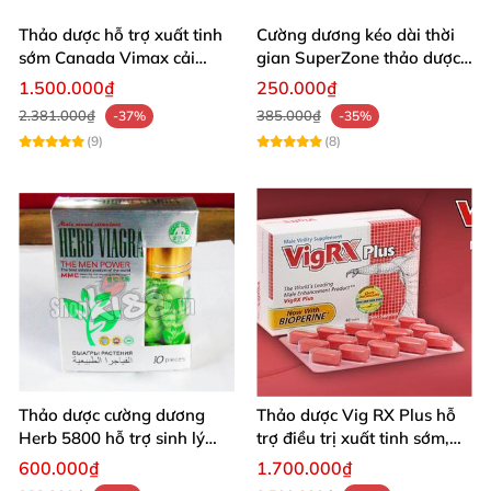
Thảo dược hỗ trợ xuất tinh
Cường dương kéo dài thời
sớm Canada Vimax cải
gian SuperZone thảo dược
thiện sinh lý nam
tăng sức bền
1.500.000₫
250.000₫
2.381.000₫
385.000₫
-37%
-35%
(9)
(8)
Thảo dược cường dương
Thảo dược Vig RX Plus hỗ
Herb 5800 hỗ trợ sinh lý
trợ điều trị xuất tinh sớm,
nam mạnh mẽ kéo dài
tăng cường sinh lý nam
600.000₫
1.700.000₫