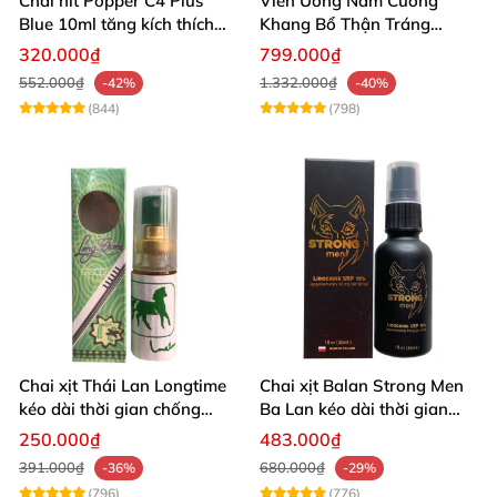
Chai hít Popper C4 Plus
Viên Uống Nam Cường
Blue 10ml tăng kích thích
Khang Bổ Thận Tráng
quan hệ mạnh mẽ
Dương Kéo Dài Thời Gian
320.000₫
799.000₫
Quan Hệ
552.000₫
1.332.000₫
-42%
-40%
(844)
(798)
Chai xịt Thái Lan Longtime
Chai xịt Balan Strong Men
kéo dài thời gian chống
Ba Lan kéo dài thời gian
xuất tinh sớm
quan hệ
250.000₫
483.000₫
391.000₫
680.000₫
-36%
-29%
(796)
(776)