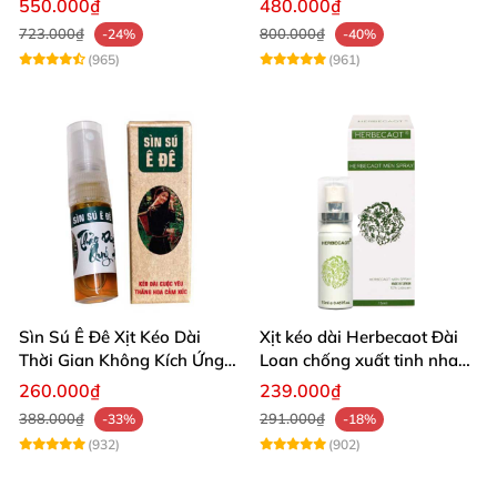
550.000₫
480.000₫
723.000₫
800.000₫
-24%
-40%
(965)
(961)
Sìn Sú Ê Đê Xịt Kéo Dài
Xịt kéo dài Herbecaot Đài
Thời Gian Không Kích Ứng
Loan chống xuất tinh nhanh
Da
hiệu quả
260.000₫
239.000₫
388.000₫
291.000₫
-33%
-18%
(932)
(902)