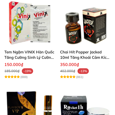
Tem Ngậm VINIX Hàn Quốc
Chai Hít Popper Jacked
Tăng Cường Sinh Lý Cường
10ml Tăng Khoái Cảm Kích
Dương
Thích Mạnh
150.000₫
350.000₫
185.000₫
402.000₫
-19%
-13%
(888)
(861)