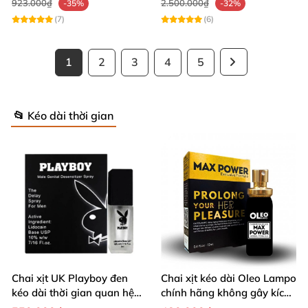
923.000₫
2.500.000₫
-35%
-32%
(7)
(6)
1
2
3
4
5
📂 Kéo dài thời gian
Chai xịt UK Playboy đen
Chai xịt kéo dài Oleo Lampo
kéo dài thời gian quan hệ
chính hãng không gây kích
5ml nhỏ gọn
ứng da