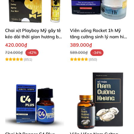
Chai xịt Playboy Mỹ gây tê
Viên uống Rocket 1h Mỹ
kéo dài thời gian hương bạc
tăng cường sinh lý nam hiệu
hà
quả
420.000₫
389.000₫
724.000₫
589.000₫
-42%
-34%
(851)
(850)