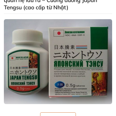
quan hệ lâu ra – C
ường dương Japan
Tengsu (cao cấp từ Nhật)
Nếu các quý ông mắc phải chứng xuất tinh