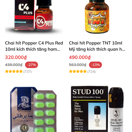
Chai hít Popper C4 Plus Red
Chai hít Popper TNT 10ml
10ml kích thích tăng ham
Mỹ tăng kích thích quan hệ
muốn
sảng khoái
320.000₫
490.000₫
438.000₫
563.000₫
-27%
-13%
(737)
(724)