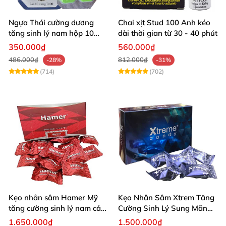
Ngựa Thái cường dương
Chai xịt Stud 100 Anh kéo
tăng sinh lý nam hộp 10
dài thời gian từ 30 - 40 phút
viên cao cấp chuẩn Thái
350.000₫
560.000₫
486.000₫
812.000₫
-28%
-31%
(714)
(702)
Kẹo nhân sâm Hamer Mỹ
Kẹo Nhân Sâm Xtrem Tăng
tăng cường sinh lý nam cải
Cường Sinh Lý Sung Mãn
thiện sức khỏe
Khi Lâm Trận
1.650.000₫
1.500.000₫