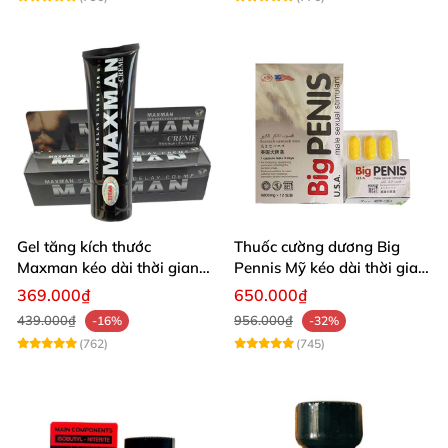
Gel tăng kích thước
Thuốc cường dương Big
Maxman kéo dài thời gian
Pennis Mỹ kéo dài thời gian
quan hệ nhập Mỹ
hiệu quả
369.000₫
650.000₫
439.000₫
956.000₫
-16%
-32%
(762)
(745)