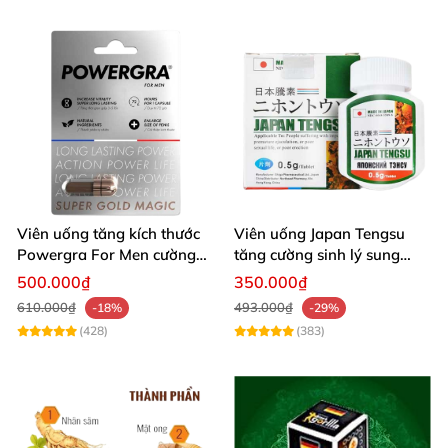
Viên uống tăng kích thước
Viên uống Japan Tengsu
Powergra For Men cường
tăng cường sinh lý sung
dương kéo dài thời gian
mãn mạnh
500.000₫
350.000₫
610.000₫
493.000₫
-18%
-29%
(428)
(383)