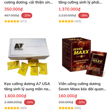
nhiên nên có tác dụng tùy theo cơ địa của
cương dương, cải thiện sinh
tăng cường sinh lý phái
lý nam hiệu quả
mạnh
350.000₫
1.370.000₫
từng người
467.000₫
2.210.000₫
-25%
-38%
(473)
(469)
Kẹo cường dương A7 USA
Viên uống cường dương
tăng sinh lý sung mãn nam
Seven Maxx kéo dài quan
giới
hệ nhập Mỹ
1.600.000₫
160.000₫
2.388.000₫
200.000₫
-33%
-20%
(469)
(466)