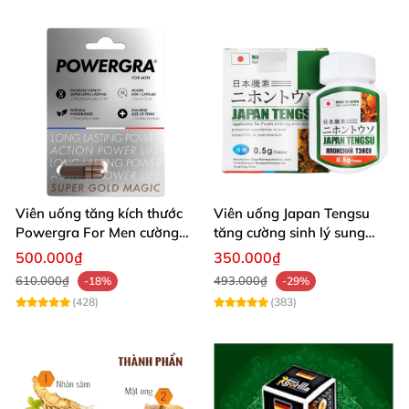
Viên uống tăng kích thước
Viên uống Japan Tengsu
Powergra For Men cường
tăng cường sinh lý sung
dương kéo dài thời gian
mãn mạnh
500.000₫
350.000₫
610.000₫
493.000₫
-18%
-29%
(428)
(383)