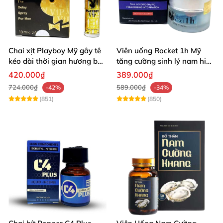
Chai xịt Playboy Mỹ gây tê
Viên uống Rocket 1h Mỹ
kéo dài thời gian hương bạc
tăng cường sinh lý nam hiệu
hà
quả
420.000₫
389.000₫
724.000₫
589.000₫
-42%
-34%
(851)
(850)