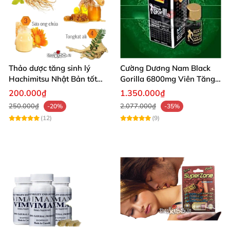
Thảo dược tăng sinh lý
Cường Dương Nam Black
Hachimitsu Nhật Bản tốt
Gorilla 6800mg Viên Tăng
cho cường dương nam
Cường Sinh Lý Nam
200.000₫
1.350.000₫
250.000₫
2.077.000₫
-20%
-35%
(12)
(9)