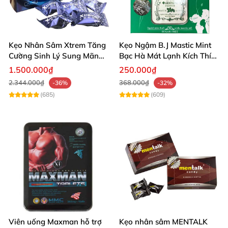
Kẹo Nhân Sâm Xtrem Tăng
Kẹo Ngậm B.J Mastic Mint
Cường Sinh Lý Sung Mãn
Bạc Hà Mát Lạnh Kích Thích
Khi Lâm Trận
Lê Hiệu Quả
1.500.000₫
250.000₫
2.344.000₫
368.000₫
-36%
-32%
(685)
(609)
Viên uống Maxman hỗ trợ
Kẹo nhân sâm MENTALK