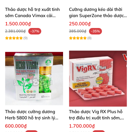
Thảo dược hỗ trợ xuất tinh
Cường dương kéo dài thời
sớm Canada Vimax cải
gian SuperZone thảo dược
thiện sinh lý nam
tăng sức bền
1.500.000₫
250.000₫
2.381.000₫
385.000₫
-37%
-35%
(9)
(8)
Thảo dược cường dương
Thảo dược Vig RX Plus hỗ
Herb 5800 hỗ trợ sinh lý
trợ điều trị xuất tinh sớm,
nam mạnh mẽ kéo dài
tăng cường sinh lý nam
600.000₫
1.700.000₫