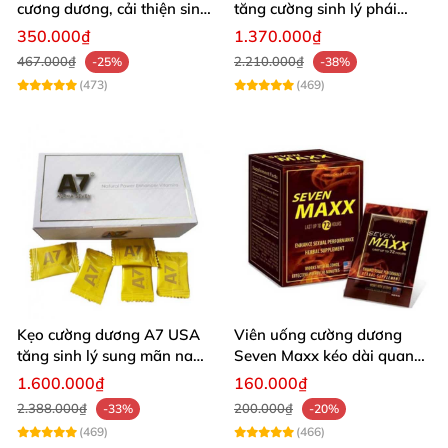
cương dương, cải thiện sinh
tăng cường sinh lý phái
lý nam hiệu quả
mạnh
350.000₫
1.370.000₫
467.000₫
2.210.000₫
-25%
-38%
(473)
(469)
Kẹo cường dương A7 USA
Viên uống cường dương
tăng sinh lý sung mãn nam
Seven Maxx kéo dài quan
giới
hệ nhập Mỹ
1.600.000₫
160.000₫
2.388.000₫
200.000₫
-33%
-20%
(469)
(466)