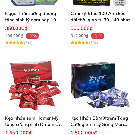
Ngựa Thái cường dương
Chai xịt Stud 100 Anh kéo
tăng sinh lý nam hộp 10
dài thời gian từ 30 - 40 phút
viên cao cấp chuẩn Thái
350.000₫
560.000₫
486.000₫
812.000₫
-28%
-31%
(714)
(702)
Kẹo nhân sâm Hamer Mỹ
Kẹo Nhân Sâm Xtrem Tăng
tăng cường sinh lý nam cải
Cường Sinh Lý Sung Mãn
thiện sức khỏe
Khi Lâm Trận
1.650.000₫
1.500.000₫