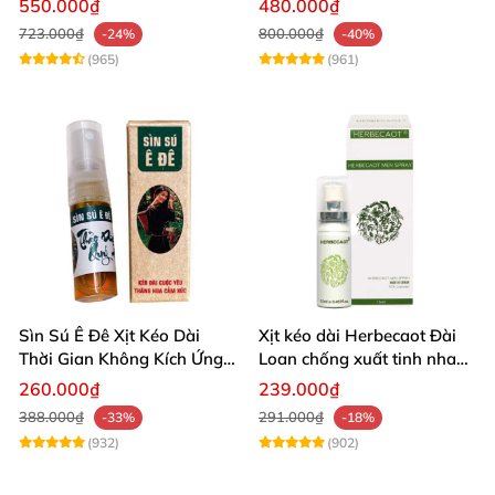
550.000₫
480.000₫
723.000₫
800.000₫
-24%
-40%
(965)
(961)
Sìn Sú Ê Đê Xịt Kéo Dài
Xịt kéo dài Herbecaot Đài
Thời Gian Không Kích Ứng
Loan chống xuất tinh nhanh
Da
hiệu quả
260.000₫
239.000₫
388.000₫
291.000₫
-33%
-18%
(932)
(902)