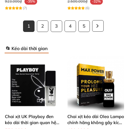
923.000₫
2.500.000₫
-35%
-32%
(7)
(6)
1
2
3
4
5
📂 Kéo dài thời gian
Chai xịt UK Playboy đen
Chai xịt kéo dài Oleo Lampo
kéo dài thời gian quan hệ
chính hãng không gây kích
5ml nhỏ gọn
ứng da