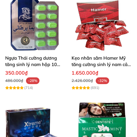
Ngựa Thái cường dương
Kẹo nhân sâm Hamer Mỹ
tăng sinh lý nam hộp 10
tăng cường sinh lý nam cải
viên cao cấp chuẩn Thái
thiện sức khỏe
350.000₫
1.650.000₫
486.000₫
2.426.000₫
-28%
-32%
(714)
(691)