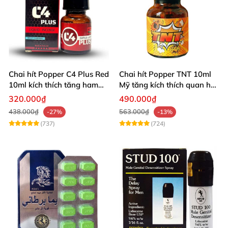
Chai hít Popper C4 Plus Red
Chai hít Popper TNT 10ml
10ml kích thích tăng ham
Mỹ tăng kích thích quan hệ
muốn
sảng khoái
320.000₫
490.000₫
438.000₫
563.000₫
-27%
-13%
(737)
(724)