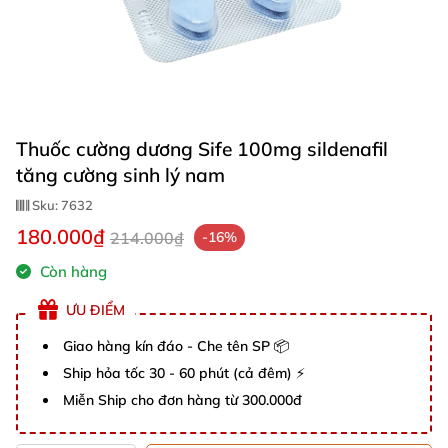
Thuốc cường dương Sife 100mg sildenafil
tăng cường sinh lý nam
Sku:
7632
180.000₫
214.000₫
-16%
Còn hàng
ƯU ĐIỂM
Giao hàng kín đáo - Che tên SP 📦
Ship hỏa tốc 30 - 60 phút (cả đêm) ⚡
Miễn Ship cho đơn hàng từ 300.000đ