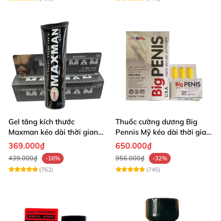
Gel tăng kích thước
Thuốc cường dương Big
Maxman kéo dài thời gian
Pennis Mỹ kéo dài thời gian
quan hệ nhập Mỹ
hiệu quả
369.000₫
650.000₫
439.000₫
956.000₫
-16%
-32%
(762)
(745)