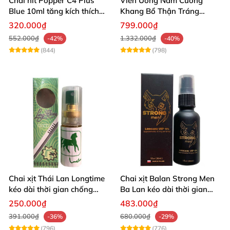
Chai hít Popper C4 Plus
Viên Uống Nam Cường
Blue 10ml tăng kích thích
Khang Bổ Thận Tráng
quan hệ mạnh mẽ
Dương Kéo Dài Thời Gian
320.000₫
799.000₫
Quan Hệ
552.000₫
1.332.000₫
-42%
-40%
(844)
(798)
Chai xịt Thái Lan Longtime
Chai xịt Balan Strong Men
kéo dài thời gian chống
Ba Lan kéo dài thời gian
xuất tinh sớm
quan hệ
250.000₫
483.000₫
391.000₫
680.000₫
-36%
-29%
(796)
(776)