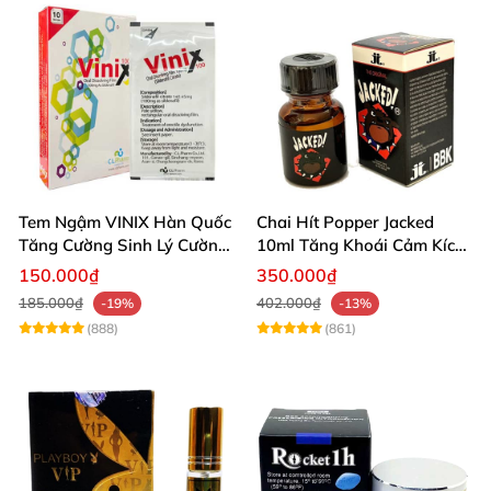
Tem Ngậm VINIX Hàn Quốc
Chai Hít Popper Jacked
Tăng Cường Sinh Lý Cường
10ml Tăng Khoái Cảm Kích
Dương
Thích Mạnh
150.000₫
350.000₫
185.000₫
402.000₫
-19%
-13%
(888)
(861)