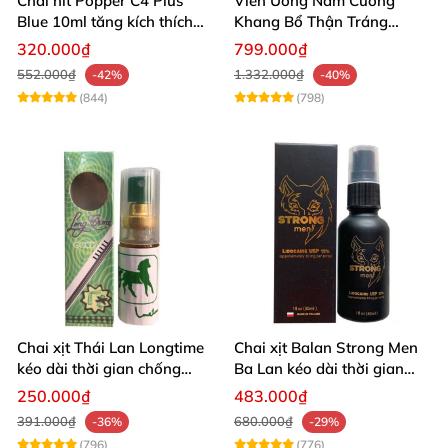
Chai hít Popper C4 Plus
Viên Uống Nam Cường
Blue 10ml tăng kích thích
Khang Bổ Thận Tráng
quan hệ mạnh mẽ
Dương Kéo Dài Thời Gian
320.000₫
799.000₫
Quan Hệ
552.000₫
1.332.000₫
-42%
-40%
(844)
(798)
Chai xịt Thái Lan Longtime
Chai xịt Balan Strong Men
kéo dài thời gian chống
Ba Lan kéo dài thời gian
xuất tinh sớm
quan hệ
250.000₫
483.000₫
391.000₫
680.000₫
-36%
-29%
(796)
(776)