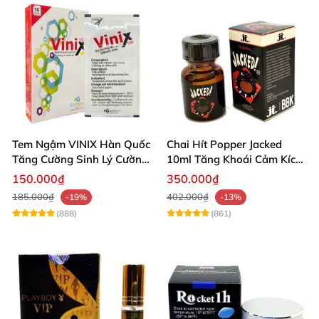
Tem Ngậm VINIX Hàn Quốc
Chai Hít Popper Jacked
Tăng Cường Sinh Lý Cường
10ml Tăng Khoái Cảm Kích
Dương
Thích Mạnh
150.000₫
350.000₫
185.000₫
402.000₫
-19%
-13%
(888)
(861)