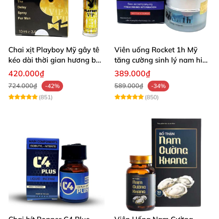
Chai xịt Playboy Mỹ gây tê
Viên uống Rocket 1h Mỹ
kéo dài thời gian hương bạc
tăng cường sinh lý nam hiệu
hà
quả
420.000₫
389.000₫
724.000₫
589.000₫
-42%
-34%
(851)
(850)