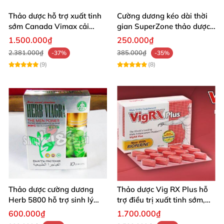
Thảo dược hỗ trợ xuất tinh
Cường dương kéo dài thời
sớm Canada Vimax cải
gian SuperZone thảo dược
thiện sinh lý nam
tăng sức bền
1.500.000₫
250.000₫
2.381.000₫
385.000₫
-37%
-35%
(9)
(8)
Thảo dược cường dương
Thảo dược Vig RX Plus hỗ
Herb 5800 hỗ trợ sinh lý
trợ điều trị xuất tinh sớm,
nam mạnh mẽ kéo dài
tăng cường sinh lý nam
600.000₫
1.700.000₫