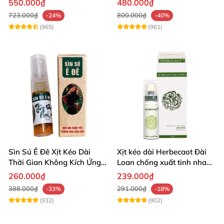
550.000₫
480.000₫
723.000₫
800.000₫
-24%
-40%
(965)
(961)
Sìn Sú Ê Đê Xịt Kéo Dài
Xịt kéo dài Herbecaot Đài
Thời Gian Không Kích Ứng
Loan chống xuất tinh nhanh
Da
hiệu quả
260.000₫
239.000₫
388.000₫
291.000₫
-33%
-18%
(932)
(902)