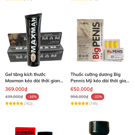
Gel tăng kích thước
Thuốc cường dương Big
Maxman kéo dài thời gian
Pennis Mỹ kéo dài thời gian
quan hệ nhập Mỹ
hiệu quả
369.000₫
650.000₫
439.000₫
956.000₫
-16%
-32%
(762)
(745)