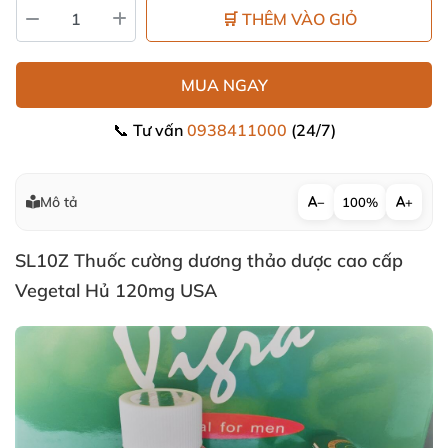
🛒 THÊM VÀO GIỎ
MUA NGAY
📞 Tư vấn
0938411000
(24/7)
Mô tả
−
100%
+
SL10Z Thuốc cường dương thảo dược cao cấp
Vegetal Hủ 120mg USA