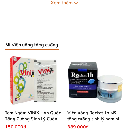
Xem thêm
– Hàm lượng: 120mg
– Thành phần: 100% thảo dược
-Thời hạn sử dụng: 3 năm
📂 Viên uống tăng cường
Giá đang giảm: 690.000đ
Nói
KHÔNG
với hàng
GIẢ
GIÁ SẬP SÀN:
MUA 2 HỘP:
Giá còn 1.250.000đ
Ưu đãi từ hôm nay
Thành phần:
Tem Ngậm VINIX Hàn Quốc
Viên uống Rocket 1h Mỹ
Tăng Cường Sinh Lý Cường
tăng cường sinh lý nam hiệu
Ginseng, Hairy antler, Ganoderma lucidum, Wolferry
Dương
quả
150.000₫
389.000₫
fruit, Fron, Hsueh-lien-hua, Broomrape, Actinolite,