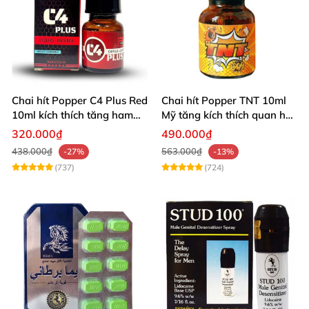
Chai hít Popper C4 Plus Red
Chai hít Popper TNT 10ml
10ml kích thích tăng ham
Mỹ tăng kích thích quan hệ
muốn
sảng khoái
320.000₫
490.000₫
438.000₫
563.000₫
-27%
-13%
(737)
(724)