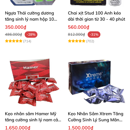
Ngựa Thái cường dương
Chai xịt Stud 100 Anh kéo
tăng sinh lý nam hộp 10
dài thời gian từ 30 - 40 phút
viên cao cấp chuẩn Thái
350.000₫
560.000₫
486.000₫
812.000₫
-28%
-31%
(714)
(702)
Kẹo nhân sâm Hamer Mỹ
Kẹo Nhân Sâm Xtrem Tăng
tăng cường sinh lý nam cải
Cường Sinh Lý Sung Mãn
thiện sức khỏe
Khi Lâm Trận
1.650.000₫
1.500.000₫