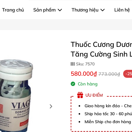
Trang chủ
Sản phẩm
Thương hiệu
Liên hệ
Thuốc Cương Dươn
Tăng Cường Sinh 
Sku:
7570
580.000₫
773.000₫
-2
Còn hàng
ƯU ĐIỂM
Giao hàng kín đáo - Che
Ship hỏa tốc 30 - 60 ph
Miễn Ship cho đơn hàng