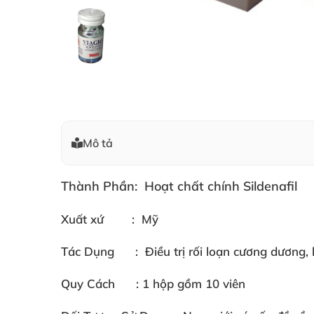
Mô tả
Thành Phần: H
oạt chất chính Sildenafil
Xuất xứ
: Mỹ
Tác Dụng
: Điều trị rối loạn cương dương, l
Quy Cách
: 1 hộp gồm 10 viên