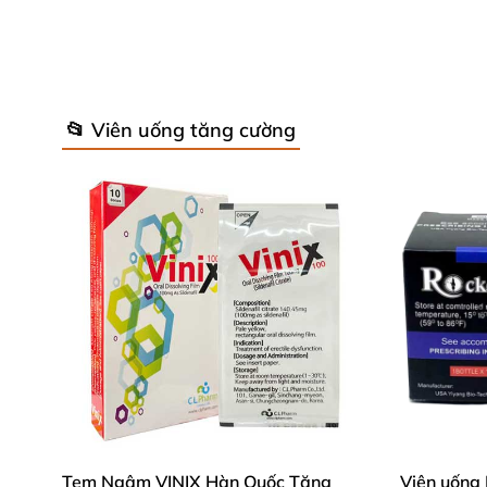
📂 Viên uống tăng cường
Đây là sản phẩm chuyên trị rối loạn cương d
tự nhiên.
Ban đầu, Viagra ra đời chỉ như là liều thuốc 
sản phẩm còn nhận ra rằng vị thuốc còn có c
Ngay sau đó, Viagra đã được phát triển thành 
Sản phẩm này có tốt không
Tem Ngậm VINIX Hàn Quốc Tăng
Viên uống