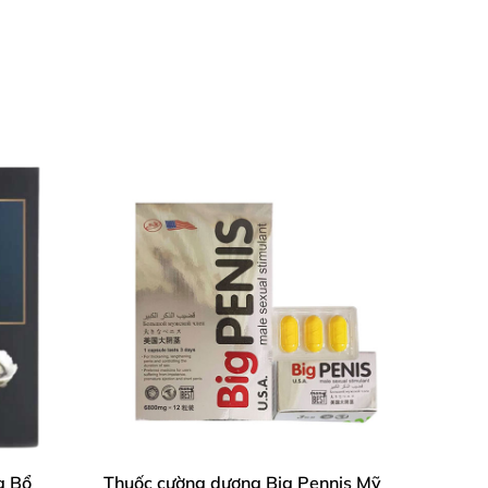
n phẩm bạn sẽ đạt được độ cương cứng vô cùng
ên, các nhà nghiên cứu trong quá trình sử dụng
m giới
g Bổ
Thuốc cường dương Big Pennis Mỹ