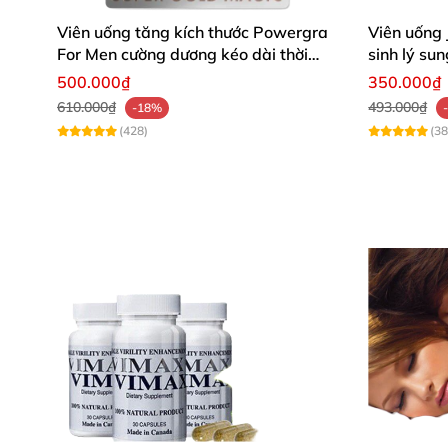
Viên uống tăng kích thước Powergra
Viên uống
For Men cường dương kéo dài thời
sinh lý s
gian
500.000₫
350.000₫
610.000₫
493.000₫
-18%
(428)
(38