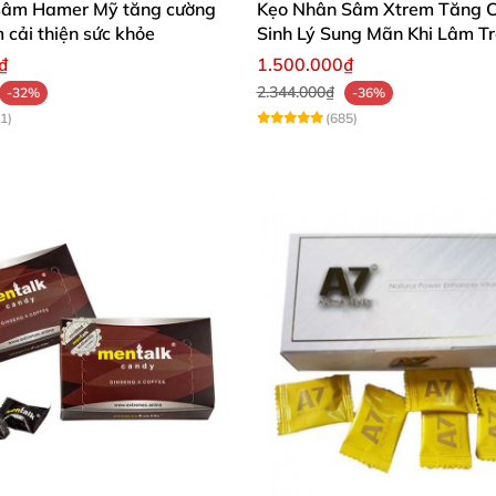
sâm Hamer Mỹ tăng cường
Kẹo Nhân Sâm Xtrem Tăng 
m cải thiện sức khỏe
Sinh Lý Sung Mãn Khi Lâm T
₫
1.500.000₫
muốn có một cuộc yêu hoành tráng trên giường nhưng kh
2.344.000₫
-32%
-36%
1)
(685)
a viên, trước quan hệ tình dục khoảng 1 tiếng đồng hồ. N
 viên.
g trực tiếp