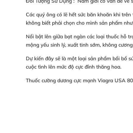
Đối Tượng Sử Dụng
: Nam giới có vấn đề về s
Các quý ông có lẽ hết sức băn khoăn khi trên 
không biết phải chọn cho mình sản phẩm như 
Nổi bật lên giữa bạt ngàn các loại
thuốc hỗ tr
mộng yếu sinh lý, xuất tinh sớm, không cươn
Dự kiến đây sẽ là một loại sản phẩm bồi bổ s
cuộc tình lên mức độ cực đỉnh thăng hoa.
Thuốc cường dương cực mạnh Viagra USA 8