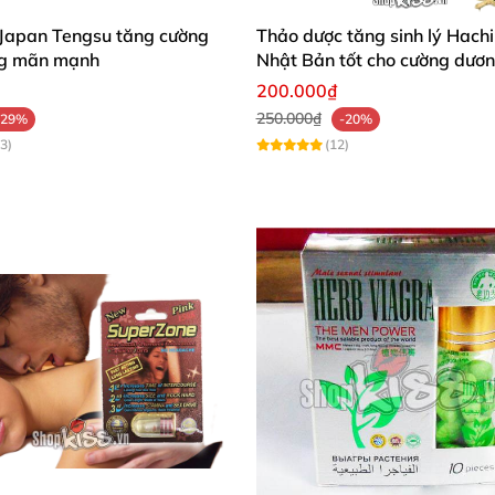
 Japan Tengsu tăng cường
Thảo dược tăng sinh lý Hach
ung mãn mạnh
Nhật Bản tốt cho cường dươ
200.000₫
250.000₫
-29%
-20%
3)
(12)