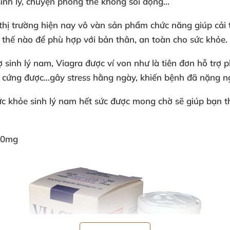
inh lý, chuyện phòng the không sôi động...
thị trường hiện nay vô vàn sản phẩm chức năng giúp cải t
thế nào để phù hợp với bản thân, an toàn cho sức khỏe.
ợ sinh lý nam
, Viagra được ví von như là tiên đơn hỗ trợ 
g cứng được...gây stress hằng ngày, khiến bệnh đã nặng 
ức khỏe sinh lý nam hết sức được mong chờ sẽ giúp bạn t
00mg