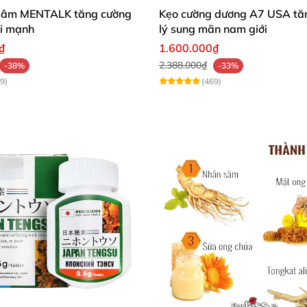
sâm MENTALK tăng cường
Kẹo cường dương A7 USA tăn
ái mạnh
lý sung mãn nam giới
₫
1.600.000₫
2.388.000₫
-38%
-33%
9)
(469)