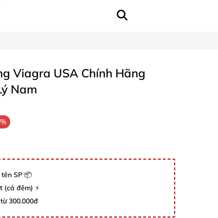
g Viagra USA Chính Hãng
Lý Nam
5%
 tên SP 📦
út (cả đêm) ⚡
 từ 300.000đ