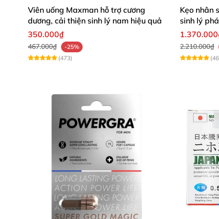
Viên uống Maxman hỗ trợ cương
Kẹo nhân 
dương, cải thiện sinh lý nam hiệu quả
sinh lý ph
350.000₫
1.370.000
467.000₫
2.210.000₫
-25%
(473)
(46