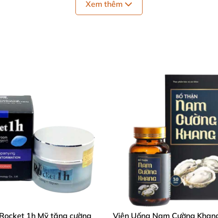
Xem thêm
ương, xuất tinh sớm thường gặp ở nam giới, khi dùng sả
để chữa trị các bệnh tim mạch, phổi và tắc nghẽn. Tuy nhi
ông dụng giúp cương cứng dương vật lâu đến bất ngờ.
liều thuốc chính trị rối loạn cương dương ở dương vật na
 Rocket 1h Mỹ tăng cường
Viên Uống Nam Cường Khan