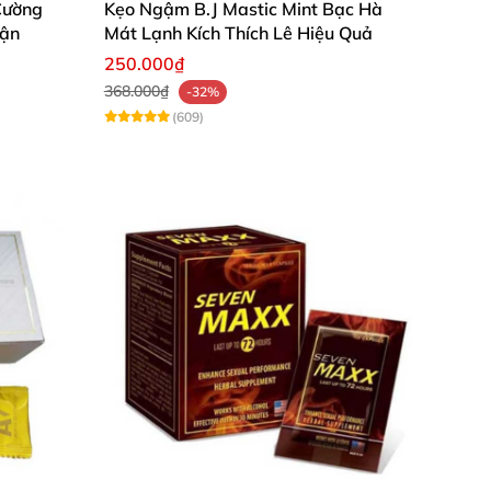
Cường
Kẹo Ngậm B.J Mastic Mint Bạc Hà
rận
Mát Lạnh Kích Thích Lê Hiệu Quả
250.000₫
ông đủ khả năng.
368.000₫
-32%
(609)
ếu thấy cơ thể vẫn khá bình thường với phản