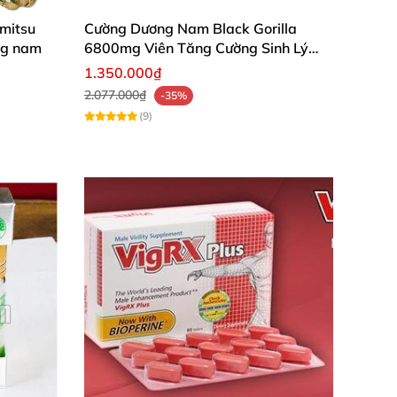
imitsu
Cường Dương Nam Black Gorilla
ng nam
6800mg Viên Tăng Cường Sinh Lý
Nam
1.350.000₫
2.077.000₫
-35%
(9)