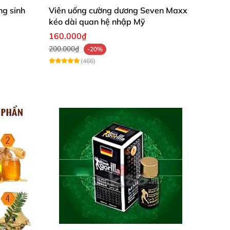
g sinh
Viên uống cường dương Seven Maxx
kéo dài quan hệ nhập Mỹ
160.000₫
200.000₫
-20%
(466)